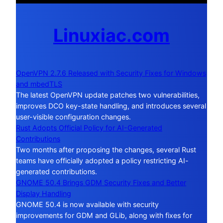
Linuxiac.com
OpenVPN 2.7.6 Released with Security Fixes for Windows
and mbedTLS
The latest OpenVPN update patches two vulnerabilities,
improves DCO key-state handling, and introduces several
user-visible configuration changes.
Rust Adopts Official Policy for AI-Generated
Contributions
Two months after proposing the changes, several Rust
teams have officially adopted a policy restricting AI-
generated contributions.
GNOME 50.4 Brings GDM Security Fixes and Better
Display Handling
GNOME 50.4 is now available with security
improvements for GDM and GLib, along with fixes for