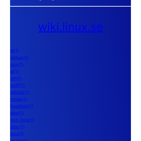
wiki.linux.se
nl(1)
nohup(1)
pon(1)
ld(1)
nm(1)
ndiff(1)
gstack(1)
pmap(1)
hugetop(1)
lsirq(1)
pcp-ipcs(1)
lsipc(1)
ipcs(1)
ipcmk(1)