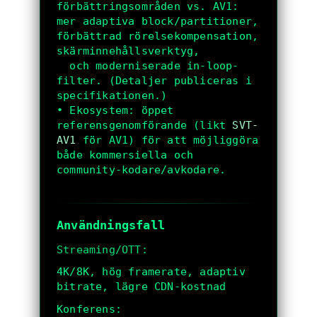
förbättringsområden vs. AV1: 
mer adaptiva block/partitioner, 
förbättrad rörelsekompensation, 
skärminnehållsverktyg,

  och moderniserade in-loop-
filter. (Detaljer publiceras i 
specifikationen.)

• Ekosystem: öppet 
referensgenomförande (likt 
SVT-
AV1
 för AV1) för att möjliggöra 
både kommersiella och 
community-kodare/avkodare.

Användningsfall
Streaming/OTT:
4K/8K, hög framerate, adaptiv
bitrate, lägre CDN-kostnad
Konferens: