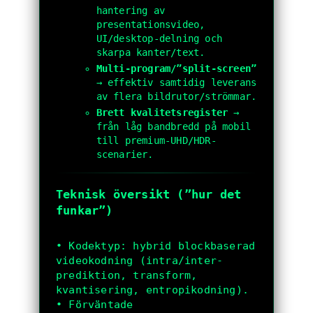
hantering av
presentationsvideo,
UI/desktop-delning och
skarpa kanter/text.
Multi-program/”split-screen”
→ effektiv samtidig leverans
av flera bildrutor/strömmar.
Brett kvalitetsregister
→
från låg bandbredd på mobil
till premium-UHD/HDR-
scenarier.
Teknisk översikt (”hur det
funkar”)
• Kodektyp: hybrid blockbaserad 
videokodning (intra/inter-
prediktion, transform, 
kvantisering, entropikodning).

• Förväntade 