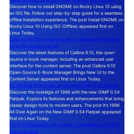
Discover how to install GNOME on Rocky Linux 10 using
an ISO file. Follow our step-by-step guide for a seamless
offline installation experience. The post Install GNOME on
Rocky Linux 10 Using ISO (Offline) appeared first on
Linux Today.
Calibre 9.10 Open-Source E-Book Manager Brings New
UI to the Content Server
Discover the latest features of Calibre 9.10, the open-
source e-book manager, including an enhanced user
interface for the content server. The post Calibre 9.10
Open-Source E-Book Manager Brings New UI to the
Content Server appeared first on Linux Today.
It’s 1996 All Over Again on the New GIMP 0.54 Flatpak
Discover the nostalgia of 1996 with the new GIMP 0.54
Flatpak. Explore its features and enhancements that bring
classic design tools to modern users. The post It’s 1996
All Over Again on the New GIMP 0.54 Flatpak appeared
first on Linux Today.
DXVK 3.0 Released with Shader Compilation and D3D9
Improvements