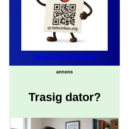
Skapa egna QR-koder
annons
Trasig dator?