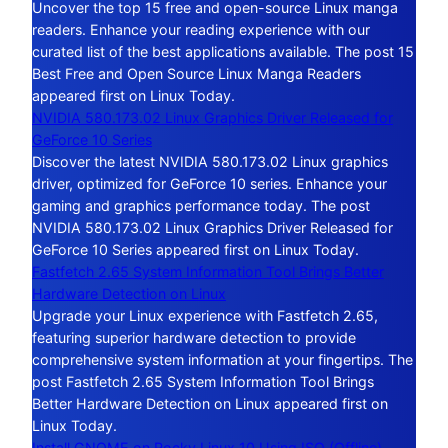
Uncover the top 15 free and open-source Linux manga
readers. Enhance your reading experience with our
curated list of the best applications available. The post 15
Best Free and Open Source Linux Manga Readers
appeared first on Linux Today.
NVIDIA 580.173.02 Linux Graphics Driver Released for
GeForce 10 Series
Discover the latest NVIDIA 580.173.02 Linux graphics
driver, optimized for GeForce 10 series. Enhance your
gaming and graphics performance today. The post
NVIDIA 580.173.02 Linux Graphics Driver Released for
GeForce 10 Series appeared first on Linux Today.
Fastfetch 2.65 System Information Tool Brings Better
Hardware Detection on Linux
Upgrade your Linux experience with Fastfetch 2.65,
featuring superior hardware detection to provide
comprehensive system information at your fingertips. The
post Fastfetch 2.65 System Information Tool Brings
Better Hardware Detection on Linux appeared first on
Linux Today.
Install GNOME on Rocky Linux 10 Using ISO (Offline)