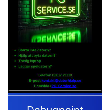
Starta inte datorn?
Hjälp att byta datorn?
Trasig laptop
Laggar speldatorn?
Telefon
08 37 21 00
E-post
kontakt@datorhjalp.se
Hemsida :
PC-Service.se
Debugpoint