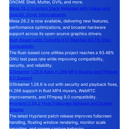
GNOME Shell, Mutter, GVfs, and more.
Mesa 26.2 Graphics Stack Released with Vulkan and
OpenGL Driver Improvements
Mesa 26.2 is now available, delivering new features,
performance optimizations, and broader hardware
support across its open-source graphics drivers.
Rust-Based uutils Coreutils 0.10 Reaches 93.5% GNU
Compatibility
The Rust-based core utilities project reaches a 93.48%
GNU test pass rate while improving compatibility,
security, and reliability.
GStreamer 1.28.6 Adds H.266 MP4 Muxing and FFmpeg
9.0 Support
GStreamer 1.28.6 is out with security and playback fixes,
H.266 support in Rust MP4 muxers, WebRTC
improvements, and FFmpeg 9.0 compatibility.
Hyprland 0.56.2 Fixes Fullscreen Behavior and Screen
Sharing
The latest Hyprland patch release improves fullscreen
handling, floating window rendering, monitor scale
reporting, and screen capture behavior.