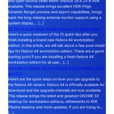
and open-source video editor Shotcut 26.6.25 is now
available. This release brings excellent HDR (High
Dynamic Range) preview and export capabilities, brings
back the long-missing external monitor support using a
system display,… […]
10 Things to do After Installing Fedora 44 (Workstation)
Here’s a quick rundown of the 10 quick tips after you
finish installing a brand new Fedora 44 workstation
edition. In this article, we will talk about a few post-install
tips for Fedora 44 workstation edition. These are a good
starting point if you are installing a fresh Fedora 44
workstation edition for all user… […]
Upgrade to Fedora 44 from Fedora 43 Workstation (GUI
and CLI)
Here’s are the quick steps on how you can upgrade to
the Fedora 44 version. Fedora 44 is officially available for
download and the upgrade channels are now available.
This release brings the latest and greatest GNOME 50
desktop for workstation editions, refinements to KDE
Plasma desktop and more updates. If you are trying to…
[…]