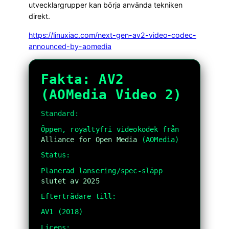
utvecklargrupper kan börja använda tekniken
direkt.
https://linuxiac.com/next-gen-av2-video-codec-
announced-by-aomedia
Fakta: AV2
(AOMedia Video 2)
Standard:
Öppen, royaltyfri videokodek från
Alliance for Open Media
(AOMedia)
Status:
Planerad lansering/spec-släpp
slutet av 2025
Efterträdare till:
AV1 (2018)
Licens: