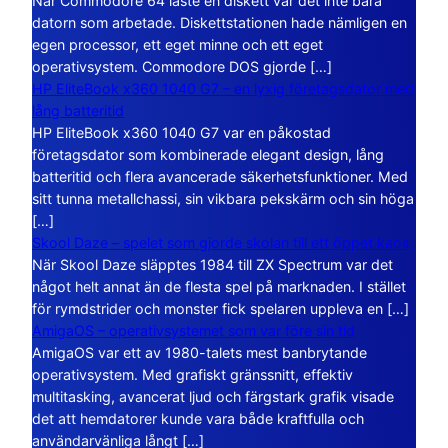
När Commodore 64 läste en diskett var det inte bara
datorn som arbetade. Diskettstationen hade nämligen en
egen processor, ett eget minne och ett eget
operativsystem. Commodore DOS gjorde […]
HP EliteBook x360 1040 G7 – en lyxig företagsdator med
lång batteritid
HP EliteBook x360 1040 G7 var en påkostad
företagsdator som kombinerade elegant design, lång
batteritid och flera avancerade säkerhetsfunktioner. Med
sitt tunna metallchassi, sin vikbara pekskärm och sin höga
[…]
Skool Daze – spelet som gjorde skolan till ett öppet kaos
När Skool Daze släpptes 1984 till ZX Spectrum var det
något helt annat än de flesta spel på marknaden. I stället
för rymdstrider och monster fick spelaren uppleva en […]
AmigaOS – operativsystemet som var före sin tid
AmigaOS var ett av 1980-talets mest banbrytande
operativsystem. Med grafiskt gränssnitt, effektiv
multitasking, avancerat ljud och färgstark grafik visade
det att hemdatorer kunde vara både kraftfulla och
användarvänliga långt […]