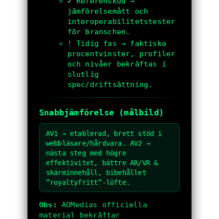
✓
Referenskod →
jämförelsemått och
interoperabilitetstester
för branschen.
!
Tidig fas → faktiska
procentvinster, profiler
och nivåer bekräftas i
slutlig
spec/driftsättning.
Snabbjämförelse (målbild)
AV1 → etablerad, brett stöd i
webbläsare/hårdvara. AV2 →
nästa steg med högre
effektivitet, bättre AR/VR &
skärminnehåll, bibehållet
”royaltyfritt”-löfte.
Obs:
AOMedias officiella
material bekräftar