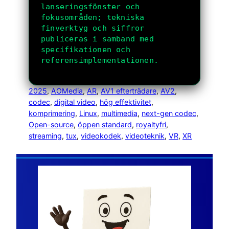
lanseringsfönster och
fokusområden; tekniska
finverktyg och siffror
publiceras i samband med
specifikationen och
referensimplementationen.
2025
, 
AOMedia
, 
AR
, 
AV1 efterträdare
, 
AV2
, 
codec
, 
digital video
, 
hög effektivitet
, 
komprimering
, 
Linux
, 
multimedia
, 
next-gen codec
, 
Open-source
, 
öppen standard
, 
royaltyfri
, 
streaming
, 
tux
, 
videokodek
, 
videoteknik
, 
VR
, 
XR