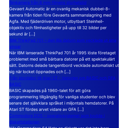
filmkamera från 8 mm-filmens storhetstid
Gevaert Automatic är en ovanlig mekanisk dubbel-8-
kamera från tiden före Gevaerts sammanslagning med
Agfa. Med fjäderdriven motor, utbytbart Steinheil-
objektiv och filmhastigheter på upp till 32 bilder per
sekund är […]
IBM ThinkPad 701 – den lilla datorn som vecklade ut sina
vingar
När IBM lanserade ThinkPad 701 år 1995 löste företaget
problemet med små bärbara datorer på ett spektakulärt
sätt. Datorns delade tangentbord vecklade automatiskt ut
sig när locket öppnades och […]
Från stordator till Atari ST – historien om BASIC och GFA
BASIC
BASIC skapades på 1960-talet för att göra
programmering tillgänglig för vanliga studenter och blev
senare det självklara språket i miljontals hemdatorer. På
Atari ST fördes arvet vidare av GFA […]
Commodore DOS – operativsystemet som bodde i
diskettstationen