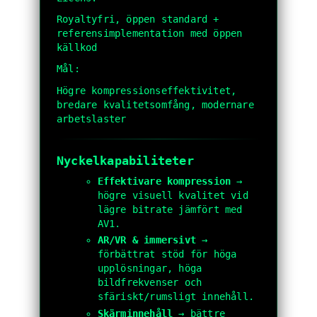
Royaltyfri, öppen standard +
referensimplementation med öppen
källkod
Mål:
Högre kompressionseffektivitet,
bredare kvalitetsomfång, modernare
arbetslaster
Nyckelkapabiliteter
Effektivare kompression
→
högre visuell kvalitet vid
lägre bitrate jämfört med
AV1.
AR/VR & immersivt
→
förbättrat stöd för höga
upplösningar, höga
bildfrekvenser och
sfäriskt/rumsligt innehåll.
Skärminnehåll
→ bättre