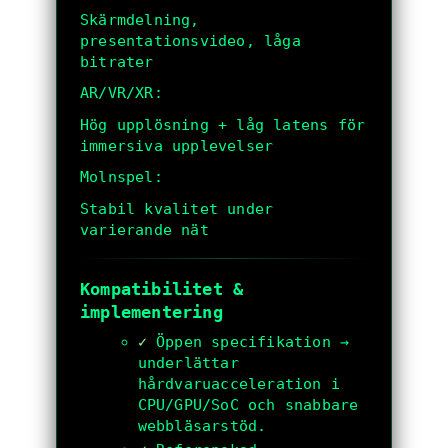
Skärmdelning,
presentationsvideo, låga
bitrater
AR/VR/XR:
Hög upplösning + låg latens för
immersiva upplevelser
Molnspel:
Stabil kvalitet under
varierande nät
Kompatibilitet &
implementering
✓
Öppen specifikation →
underlättar
hårdvaruacceleration i
CPU/GPU/SoC och snabbare
webbläsarstöd.