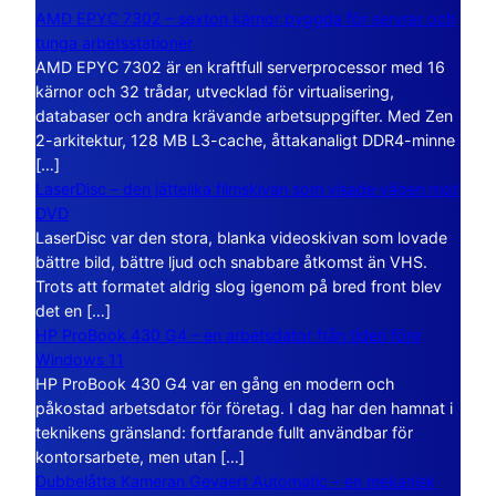
AMD EPYC 7302 – sexton kärnor byggda för servrar och
tunga arbetsstationer
AMD EPYC 7302 är en kraftfull serverprocessor med 16
kärnor och 32 trådar, utvecklad för virtualisering,
databaser och andra krävande arbetsuppgifter. Med Zen
2-arkitektur, 128 MB L3-cache, åttakanaligt DDR4-minne
[…]
LaserDisc – den jättelika filmskivan som visade vägen mot
DVD
LaserDisc var den stora, blanka videoskivan som lovade
bättre bild, bättre ljud och snabbare åtkomst än VHS.
Trots att formatet aldrig slog igenom på bred front blev
det en […]
HP ProBook 430 G4 – en arbetsdator från tiden före
Windows 11
HP ProBook 430 G4 var en gång en modern och
påkostad arbetsdator för företag. I dag har den hamnat i
teknikens gränsland: fortfarande fullt användbar för
kontorsarbete, men utan […]
Dubbelåtta Kameran Gevaert Automatic – en mekanisk