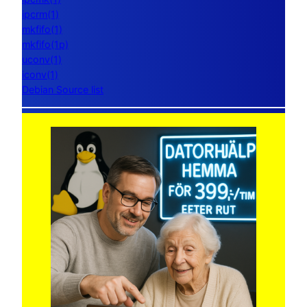
ipcrm(1)
mkfifo(1)
mkfifo(1p)
uconv(1)
iconv(1)
Debian Source list