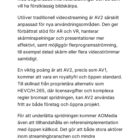
vill ha förstklassig bildskärpa.
Utöver traditionell videostreaming är AV2 särskilt
anpassad för nya användningsområden. Den ger
förbättrat stöd för AR och VR, hanterar
skärminspelningar och presentationer mer
effektivt, samt möjliggör flerprogramsströmning,
till exempel delad skärm eller flera videoströmmar
samtidigt.
En viktig poäng är att AV2, precis som AV1,
kommer att vara en royaltyfri och öppen standard.
Till skillnad från proprietära alternativ som
HEVC/H.265, där licensavgifter och komplexa
regler bromsat spridningen, kan AV2 användas
fritt av både företag och öppna projekt.
För att underlätta spridningen kommer AOMedia
även att tillhandahålla en referensimplementation
med öppen källkod. Det gör att både stora aktörer
inom streamingbranschen och mindre