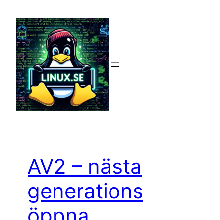
Hoppa
till
innehåll
AV2 – nästa
generations
öppna