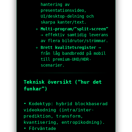
hantering av
presentationsvideo,
UI/desktop-delning och
skarpa kanter/text.
Multi-program/”split-screen”
→ effektiv samtidig leverans
av flera bildrutor/strömmar.
Brett kvalitetsregister
→
från låg bandbredd på mobil
till premium-UHD/HDR-
scenarier.
Teknisk översikt (”hur det
funkar”)
• Kodektyp: hybrid blockbaserad 
videokodning (intra/inter-
prediktion, transform, 
kvantisering, entropikodning).

• Förväntade 