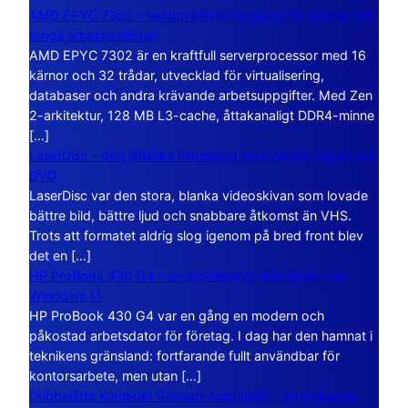
AMD EPYC 7302 – sexton kärnor byggda för servrar och
tunga arbetsstationer
AMD EPYC 7302 är en kraftfull serverprocessor med 16
kärnor och 32 trådar, utvecklad för virtualisering,
databaser och andra krävande arbetsuppgifter. Med Zen
2-arkitektur, 128 MB L3-cache, åttakanaligt DDR4-minne
[…]
LaserDisc – den jättelika filmskivan som visade vägen mot
DVD
LaserDisc var den stora, blanka videoskivan som lovade
bättre bild, bättre ljud och snabbare åtkomst än VHS.
Trots att formatet aldrig slog igenom på bred front blev
det en […]
HP ProBook 430 G4 – en arbetsdator från tiden före
Windows 11
HP ProBook 430 G4 var en gång en modern och
påkostad arbetsdator för företag. I dag har den hamnat i
teknikens gränsland: fortfarande fullt användbar för
kontorsarbete, men utan […]
Dubbelåtta Kameran Gevaert Automatic – en mekanisk