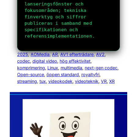
lanseringsfönster och
fokusområden; tekniska
finverktyg och siffror
publiceras i samband med
specifikationen och
referensimplementationen.
2025
, 
AOMedia
, 
AR
, 
AV1 efterträdare
, 
AV2
, 
codec
, 
digital video
, 
hög effektivitet
, 
komprimering
, 
Linux
, 
multimedia
, 
next-gen codec
, 
Open-source
, 
öppen standard
, 
royaltyfri
, 
streaming
, 
tux
, 
videokodek
, 
videoteknik
, 
VR
, 
XR