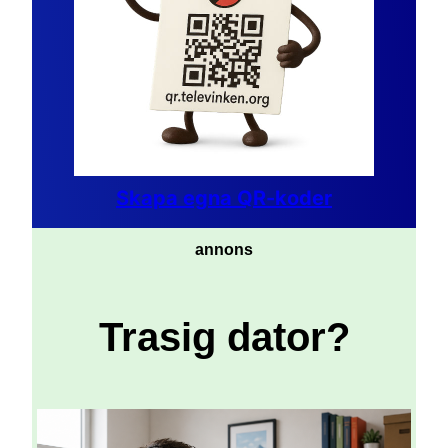
Skapa egna QR-koder
annons
Trasig dator?