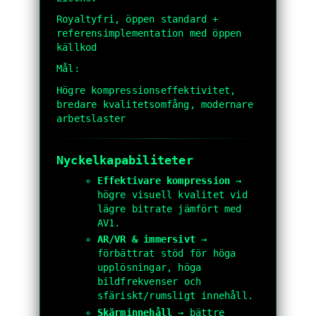
Royaltyfri, öppen standard +
referensimplementation med öppen
källkod
Mål:
Högre kompressionseffektivitet,
bredare kvalitetsomfång, modernare
arbetslaster
Nyckelkapabiliteter
Effektivare kompression
→
högre visuell kvalitet vid
lägre bitrate jämfört med
AV1.
AR/VR & immersivt
→
förbättrat stöd för höga
upplösningar, höga
bildfrekvenser och
sfäriskt/rumsligt innehåll.
Skärminnehåll
→ bättre