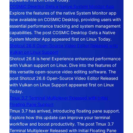
COSMIC Desktop Gets a Native System Monitor App
Explore the features of the native System Monitor app
now available on COSMIC Desktop, providing users with
essential performance tracking and system management
capabilities. The post COSMIC Desktop Gets a Native
System Monitor App appeared first on Linux Today.
Shotcut 26.6 Open-Source Video Editor Released with
Vulkan on Linux Support
Shotcut 26.6 is here! Experience enhanced performance
with Vulkan support on Linux. Dive into the features of
this versatile open-source video editing software. The
post Shotcut 26.6 Open-Source Video Editor Released
with Vulkan on Linux Support appeared first on Linux
Today.
Tmux 3.7 Terminal Multiplexer Released with Initial
Floating Pane Support
Tmux 3.7 has arrived, introducing floating pane support.
Explore how this update can improve your terminal
workflow and boost productivity. The post Tmux 3.7
Terminal Multiplexer Released with Initial Floating Pane