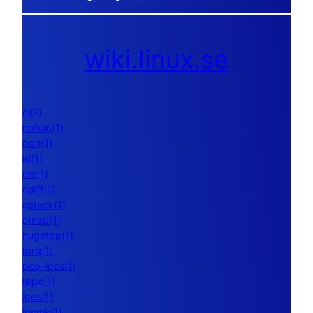
wiki.linux.se
nl(1)
nohup(1)
pon(1)
ld(1)
nm(1)
ndiff(1)
gstack(1)
pmap(1)
hugetop(1)
lsirq(1)
pcp-ipcs(1)
lsipc(1)
ipcs(1)
ipcmk(1)