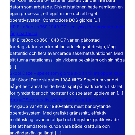
När Commodore 64 läste en diskett var det inte bara
datorn som arbetade. Diskettstationen hade nämligen en
egen processor, ett eget minne och ett eget
operativsystem. Commodore DOS gjorde […]
HP EliteBook x360 1040 G7 – en lyxig företagsdator med
lång batteritid
HP EliteBook x360 1040 G7 var en påkostad
företagsdator som kombinerade elegant design, lång
batteritid och flera avancerade säkerhetsfunktioner. Med
sitt tunna metallchassi, sin vikbara pekskärm och sin höga
[…]
Skool Daze – spelet som gjorde skolan till ett öppet kaos
När Skool Daze släpptes 1984 till ZX Spectrum var det
något helt annat än de flesta spel på marknaden. I stället
för rymdstrider och monster fick spelaren uppleva en […]
AmigaOS – operativsystemet som var före sin tid
AmigaOS var ett av 1980-talets mest banbrytande
operativsystem. Med grafiskt gränssnitt, effektiv
multitasking, avancerat ljud och färgstark grafik visade
det att hemdatorer kunde vara både kraftfulla och
användarvänliga långt […]