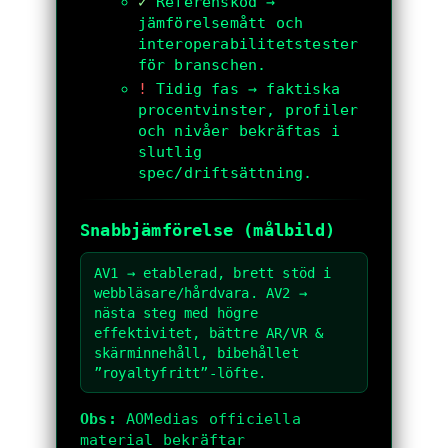
✓
Referenskod →
jämförelsemått och
interoperabilitetstester
för branschen.
!
Tidig fas → faktiska
procentvinster, profiler
och nivåer bekräftas i
slutlig
spec/driftsättning.
Snabbjämförelse (målbild)
AV1 → etablerad, brett stöd i
webbläsare/hårdvara. AV2 →
nästa steg med högre
effektivitet, bättre AR/VR &
skärminnehåll, bibehållet
”royaltyfritt”-löfte.
Obs:
AOMedias officiella
material bekräftar