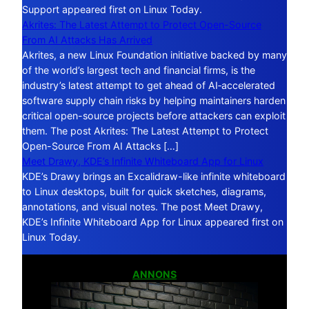
Support appeared first on Linux Today.
Akrites: The Latest Attempt to Protect Open-Source
From AI Attacks Has Arrived
Akrites, a new Linux Foundation initiative backed by many
of the world’s largest tech and financial firms, is the
industry’s latest attempt to get ahead of AI‑accelerated
software supply chain risks by helping maintainers harden
critical open-source projects before attackers can exploit
them. The post Akrites: The Latest Attempt to Protect
Open-Source From AI Attacks […]
Meet Drawy, KDE’s Infinite Whiteboard App for Linux
KDE’s Drawy brings an Excalidraw-like infinite whiteboard
to Linux desktops, built for quick sketches, diagrams,
annotations, and visual notes. The post Meet Drawy,
KDE’s Infinite Whiteboard App for Linux appeared first on
Linux Today.
ANNONS