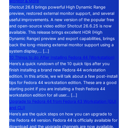
Monitor & More
Shotcut 26.6 brings powerful High Dynamic Range
preview, restored external monitor support, and several
useful improvements. A new version of the popular free
and open-source video editor Shotcut 26.6.25 is now
available. This release brings excellent HDR (High
Dynamic Range) preview and export capabilities, brings
back the long-missing external monitor support using a
system display,… […]
10 Things to do After Installing Fedora 44 (Workstation)
Here’s a quick rundown of the 10 quick tips after you
finish installing a brand new Fedora 44 workstation
edition. In this article, we will talk about a few post-install
tips for Fedora 44 workstation edition. These are a good
starting point if you are installing a fresh Fedora 44
workstation edition for all user… […]
Upgrade to Fedora 44 from Fedora 43 Workstation (GUI
and CLI)
Here’s are the quick steps on how you can upgrade to
the Fedora 44 version. Fedora 44 is officially available for
download and the upgrade channels are now available.