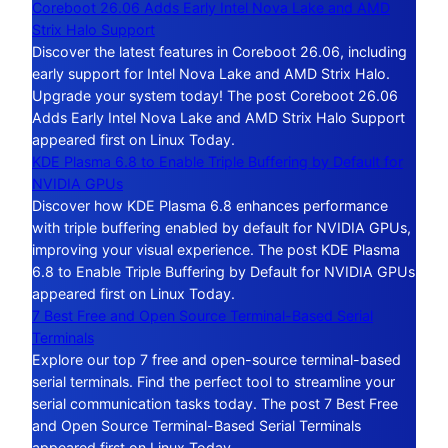
Coreboot 26.06 Adds Early Intel Nova Lake and AMD
Strix Halo Support
Discover the latest features in Coreboot 26.06, including
early support for Intel Nova Lake and AMD Strix Halo.
Upgrade your system today! The post Coreboot 26.06
Adds Early Intel Nova Lake and AMD Strix Halo Support
appeared first on Linux Today.
KDE Plasma 6.8 to Enable Triple Buffering by Default for
NVIDIA GPUs
Discover how KDE Plasma 6.8 enhances performance
with triple buffering enabled by default for NVIDIA GPUs,
improving your visual experience. The post KDE Plasma
6.8 to Enable Triple Buffering by Default for NVIDIA GPUs
appeared first on Linux Today.
7 Best Free and Open Source Terminal-Based Serial
Terminals
Explore our top 7 free and open-source terminal-based
serial terminals. Find the perfect tool to streamline your
serial communication tasks today. The post 7 Best Free
and Open Source Terminal-Based Serial Terminals
appeared first on Linux Today.