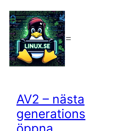
Hoppa
till
innehåll
AV2 – nästa
generations
öppna