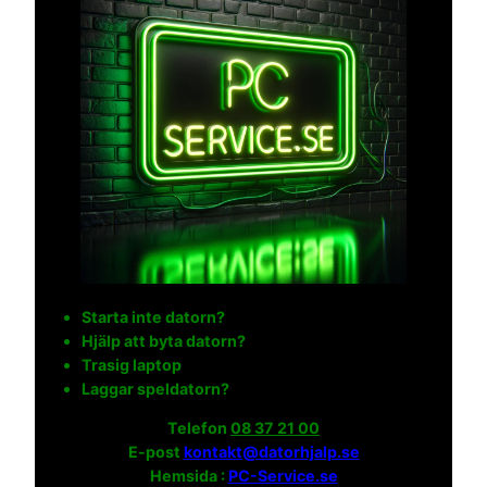
Starta inte datorn?
Hjälp att byta datorn?
Trasig laptop
Laggar speldatorn?
Telefon
08 37 21 00
E-post
kontakt@datorhjalp.se
Hemsida :
PC-Service.se