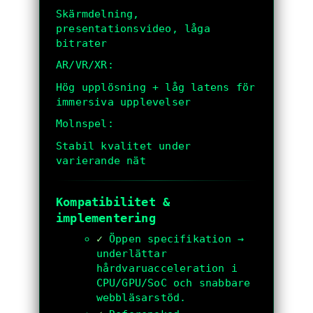
Skärmdelning,
presentationsvideo, låga
bitrater
AR/VR/XR:
Hög upplösning + låg latens för
immersiva upplevelser
Molnspel:
Stabil kvalitet under
varierande nät
Kompatibilitet &
implementering
✓
Öppen specifikation →
underlättar
hårdvaruacceleration i
CPU/GPU/SoC och snabbare
webbläsarstöd.