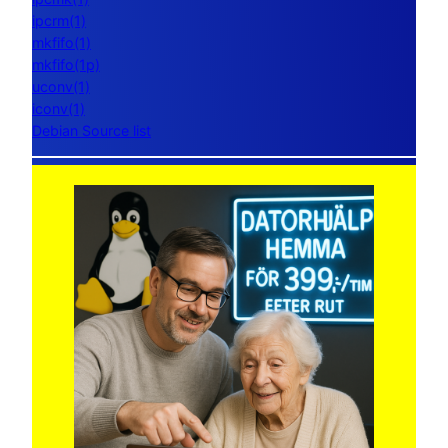
ipcrm(1)
mkfifo(1)
mkfifo(1p)
uconv(1)
iconv(1)
Debian Source list