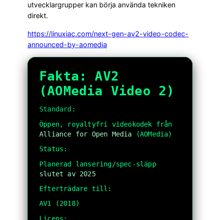
utvecklargrupper kan börja använda tekniken
direkt.
https://linuxiac.com/next-gen-av2-video-codec-
announced-by-aomedia
Fakta: AV2
(AOMedia Video 2)
Standard:
Öppen, royaltyfri videokodek från
Alliance for Open Media
(AOMedia)
Status:
Planerad lansering/spec-släpp
slutet av 2025
Efterträdare till:
AV1 (2018)
Licens: