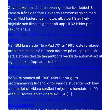
filmkamera från 8 mm-filmens storhetstid
Gevaert Automatic är en ovanlig mekanisk dubbel-8-
kamera från tiden före Gevaerts sammanslagning med
Agfa. Med fjäderdriven motor, utbytbart Steinheil-
objektiv och filmhastigheter på upp till 32 bilder per
sekund är […]
IBM ThinkPad 701 – den lilla datorn som vecklade ut sina
vingar
När IBM lanserade ThinkPad 701 år 1995 löste företaget
problemet med små bärbara datorer på ett spektakulärt
sätt. Datorns delade tangentbord vecklade automatiskt ut
sig när locket öppnades och […]
Från stordator till Atari ST – historien om BASIC och GFA
BASIC
BASIC skapades på 1960-talet för att göra
programmering tillgänglig för vanliga studenter och blev
senare det självklara språket i miljontals hemdatorer. På
Atari ST fördes arvet vidare av GFA […]
Commodore DOS – operativsystemet som bodde i
diskettstationen