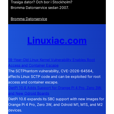
Trasiga dator? Och bor i Stockholm?
Bromma Datorservice sedan 2007.
Bromma Datorservice
Linuxiac.com
18-Year-Old Linux Kernel Vulnerability Enables Root
Access and Container Escape
The SCTPhantom vulnerability, CVE-2026-64564,
affects Linux SCTP code and can be exploited for root
access and container escape.
DietPi 10.6 Adds Support for Orange Pi 4 Pro, Zero 3W,
and New Odroid Boards
DietPi 10.6 expands its SBC support with new images for
Orange Pi 4 Pro, Zero 3W, and Odroid M1, M1S, and M2
devices.