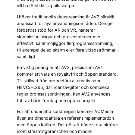
vill ha förstklassig bildskärpa.
Utöver traditionell videostreaming är AV2 särskilt
anpassad för nya användningsområden. Den ger
förbättrat stöd för AR och VR, hanterar
skärminspelningar och presentationer mer
effektivt, samt möjliggör flerprogramsströmning,
till exempel delad skärm eller flera videoströmmar
samtidigt.
En viktig poäng är att AV2, precis som AV1,
kommer att vara en royaltyfri och öppen standard.
Till skillnad från proprietära alternativ som
HEVC/H.265, där licensavgifter och komplexa
regler bromsat spridningen, kan AV2 användas
fritt av både företag och öppna projekt.
För att underlätta spridningen kommer AOMedia
även att tillhandahålla en referensimplementation
med öppen källkod. Det gör att både stora aktörer
inom streamingbranschen och mindre