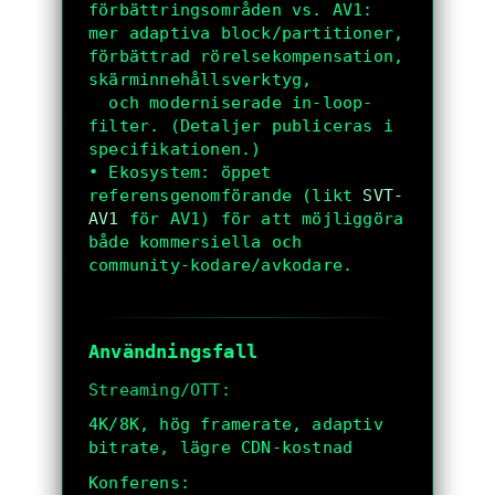
förbättringsområden vs. AV1: 
mer adaptiva block/partitioner, 
förbättrad rörelsekompensation, 
skärminnehållsverktyg,

  och moderniserade in-loop-
filter. (Detaljer publiceras i 
specifikationen.)

• Ekosystem: öppet 
referensgenomförande (likt 
SVT-
AV1
 för AV1) för att möjliggöra 
både kommersiella och 
community-kodare/avkodare.

Användningsfall
Streaming/OTT:
4K/8K, hög framerate, adaptiv
bitrate, lägre CDN-kostnad
Konferens: