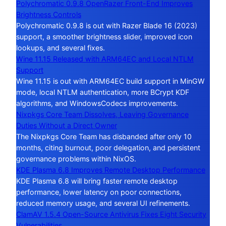
Polychromatic 0.9.8 OpenRazer Front-End Improves
Brightness Controls
Polychromatic 0.9.8 is out with Razer Blade 16 (2023)
support, a smoother brightness slider, improved icon
lookups, and several fixes.
Wine 11.15 Released with ARM64EC and Local NTLM
Support
Wine 11.15 is out with ARM64EC build support in MinGW
mode, local NTLM authentication, more BCrypt KDF
algorithms, and WindowsCodecs improvements.
Nixpkgs Core Team Dissolves, Leaving Governance
Duties Without a Direct Owner
The Nixpkgs Core Team has disbanded after only 10
months, citing burnout, poor delegation, and persistent
governance problems within NixOS.
KDE Plasma 6.8 Improves Remote Desktop Performance
KDE Plasma 6.8 will bring faster remote desktop
performance, lower latency on poor connections,
reduced memory usage, and several UI refinements.
ClamAV 1.5.4 Open-Source Antivirus Fixes Eight Security
Vulnerabilities