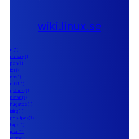
wiki.linux.se
nl(1)
nohup(1)
pon(1)
ld(1)
nm(1)
ndiff(1)
gstack(1)
pmap(1)
hugetop(1)
lsirq(1)
pcp-ipcs(1)
lsipc(1)
ipcs(1)
ipcmk(1)