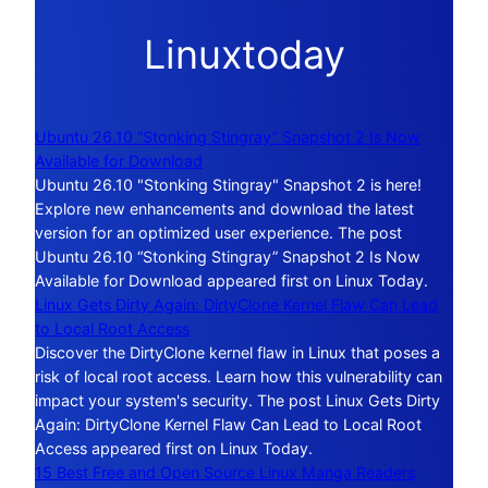
Linuxtoday
Ubuntu 26.10 “Stonking Stingray” Snapshot 2 Is Now
Available for Download
Ubuntu 26.10 "Stonking Stingray" Snapshot 2 is here!
Explore new enhancements and download the latest
version for an optimized user experience. The post
Ubuntu 26.10 “Stonking Stingray” Snapshot 2 Is Now
Available for Download appeared first on Linux Today.
Linux Gets Dirty Again: DirtyClone Kernel Flaw Can Lead
to Local Root Access
Discover the DirtyClone kernel flaw in Linux that poses a
risk of local root access. Learn how this vulnerability can
impact your system's security. The post Linux Gets Dirty
Again: DirtyClone Kernel Flaw Can Lead to Local Root
Access appeared first on Linux Today.
15 Best Free and Open Source Linux Manga Readers