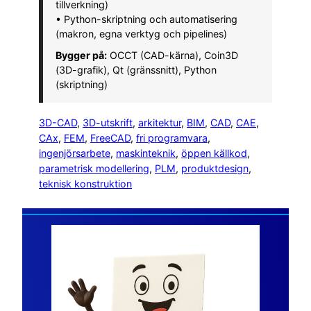
tillverkning)
• Python-skriptning och automatisering
(makron, egna verktyg och pipelines)
Bygger på:
OCCT (CAD-kärna), Coin3D
(3D-grafik), Qt (gränssnitt), Python
(skriptning)
3D-CAD
, 
3D-utskrift
, 
arkitektur
, 
BIM
, 
CAD
, 
CAE
, 
CAx
, 
FEM
, 
FreeCAD
, 
fri programvara
, 
ingenjörsarbete
, 
maskinteknik
, 
öppen källkod
, 
parametrisk modellering
, 
PLM
, 
produktdesign
, 
teknisk konstruktion