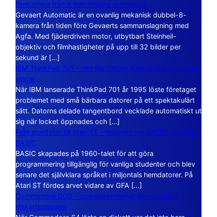
filmkamera från 8 mm-filmens storhetstid
Gevaert Automatic är en ovanlig mekanisk dubbel-8-
kamera från tiden före Gevaerts sammanslagning med
Agfa. Med fjäderdriven motor, utbytbart Steinheil-
objektiv och filmhastigheter på upp till 32 bilder per
sekund är […]
IBM ThinkPad 701 – den lilla datorn som vecklade ut sina
vingar
När IBM lanserade ThinkPad 701 år 1995 löste företaget
problemet med små bärbara datorer på ett spektakulärt
sätt. Datorns delade tangentbord vecklade automatiskt ut
sig när locket öppnades och […]
Från stordator till Atari ST – historien om BASIC och GFA
BASIC
BASIC skapades på 1960-talet för att göra
programmering tillgänglig för vanliga studenter och blev
senare det självklara språket i miljontals hemdatorer. På
Atari ST fördes arvet vidare av GFA […]
Commodore DOS – operativsystemet som bodde i
diskettstationen