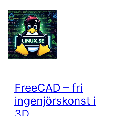
Hoppa
till
innehåll
FreeCAD – fri
ingenjörskonst i
3D