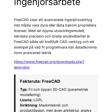
ingenjörsarbete
FreeCAD visar att avancerade ingenjörsverktyg
inte måste vara dyra eller låsta bakom proprietära
licenser. Med sin öppna utvecklingsmodell,
tekniska precision och breda användbarhet är
FreeCAD både ett kraftfullt CAD-verktyg och ett
exempel på vad fri programvara kan åstadkomma
inom avancerad teknik.
https://www.freecad.org/downloads.php?
lang=eng
Faktaruta: FreeCAD
Typ:
Fri och öppen 3D-CAD (parametrisk
modellering)
Licens:
LGPL
Inriktning:
Maskinteknik och
produktdesign, men även arkitektur, analys