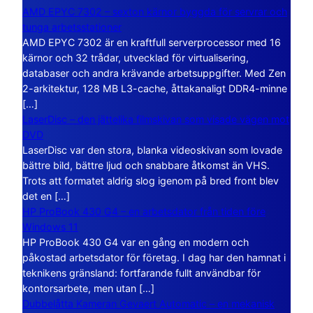
AMD EPYC 7302 – sexton kärnor byggda för servrar och
tunga arbetsstationer
AMD EPYC 7302 är en kraftfull serverprocessor med 16
kärnor och 32 trådar, utvecklad för virtualisering,
databaser och andra krävande arbetsuppgifter. Med Zen
2-arkitektur, 128 MB L3-cache, åttakanaligt DDR4-minne
[…]
LaserDisc – den jättelika filmskivan som visade vägen mot
DVD
LaserDisc var den stora, blanka videoskivan som lovade
bättre bild, bättre ljud och snabbare åtkomst än VHS.
Trots att formatet aldrig slog igenom på bred front blev
det en […]
HP ProBook 430 G4 – en arbetsdator från tiden före
Windows 11
HP ProBook 430 G4 var en gång en modern och
påkostad arbetsdator för företag. I dag har den hamnat i
teknikens gränsland: fortfarande fullt användbar för
kontorsarbete, men utan […]
Dubbelåtta Kameran Gevaert Automatic – en mekanisk