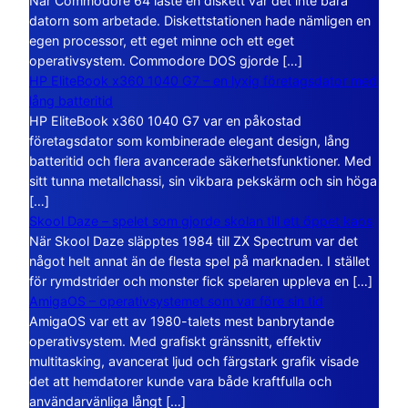
När Commodore 64 läste en diskett var det inte bara
datorn som arbetade. Diskettstationen hade nämligen en
egen processor, ett eget minne och ett eget
operativsystem. Commodore DOS gjorde […]
HP EliteBook x360 1040 G7 – en lyxig företagsdator med
lång batteritid
HP EliteBook x360 1040 G7 var en påkostad
företagsdator som kombinerade elegant design, lång
batteritid och flera avancerade säkerhetsfunktioner. Med
sitt tunna metallchassi, sin vikbara pekskärm och sin höga
[…]
Skool Daze – spelet som gjorde skolan till ett öppet kaos
När Skool Daze släpptes 1984 till ZX Spectrum var det
något helt annat än de flesta spel på marknaden. I stället
för rymdstrider och monster fick spelaren uppleva en […]
AmigaOS – operativsystemet som var före sin tid
AmigaOS var ett av 1980-talets mest banbrytande
operativsystem. Med grafiskt gränssnitt, effektiv
multitasking, avancerat ljud och färgstark grafik visade
det att hemdatorer kunde vara både kraftfulla och
användarvänliga långt […]