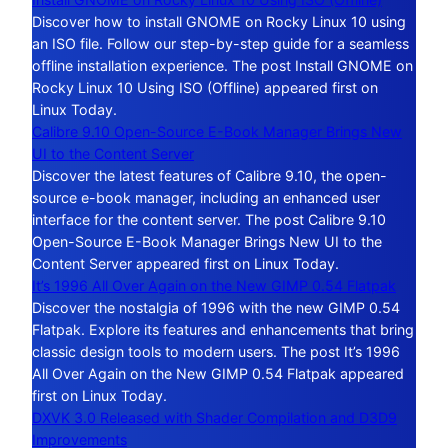
Discover how to install GNOME on Rocky Linux 10 using
an ISO file. Follow our step-by-step guide for a seamless
offline installation experience. The post Install GNOME on
Rocky Linux 10 Using ISO (Offline) appeared first on
Linux Today.
Calibre 9.10 Open-Source E-Book Manager Brings New
UI to the Content Server
Discover the latest features of Calibre 9.10, the open-
source e-book manager, including an enhanced user
interface for the content server. The post Calibre 9.10
Open-Source E-Book Manager Brings New UI to the
Content Server appeared first on Linux Today.
It’s 1996 All Over Again on the New GIMP 0.54 Flatpak
Discover the nostalgia of 1996 with the new GIMP 0.54
Flatpak. Explore its features and enhancements that bring
classic design tools to modern users. The post It’s 1996
All Over Again on the New GIMP 0.54 Flatpak appeared
first on Linux Today.
DXVK 3.0 Released with Shader Compilation and D3D9
Improvements