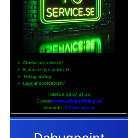
Starta inte datorn?
Hjälp att byta datorn?
Trasig laptop
Laggar speldatorn?
Telefon
08 37 21 00
E-post
kontakt@datorhjalp.se
Hemsida :
PC-Service.se
Debugpoint