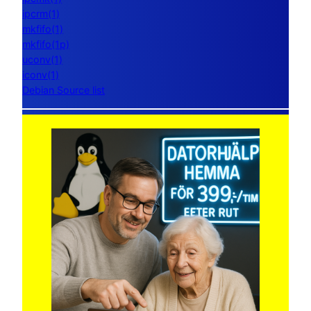
ipcrm(1)
mkfifo(1)
mkfifo(1p)
uconv(1)
iconv(1)
Debian Source list