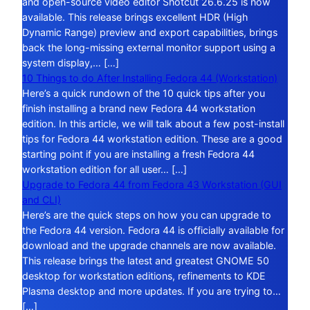
and open-source video editor Shotcut 26.6.25 is now
available. This release brings excellent HDR (High
Dynamic Range) preview and export capabilities, brings
back the long-missing external monitor support using a
system display,… […]
10 Things to do After Installing Fedora 44 (Workstation)
Here’s a quick rundown of the 10 quick tips after you
finish installing a brand new Fedora 44 workstation
edition. In this article, we will talk about a few post-install
tips for Fedora 44 workstation edition. These are a good
starting point if you are installing a fresh Fedora 44
workstation edition for all user… […]
Upgrade to Fedora 44 from Fedora 43 Workstation (GUI
and CLI)
Here’s are the quick steps on how you can upgrade to
the Fedora 44 version. Fedora 44 is officially available for
download and the upgrade channels are now available.
This release brings the latest and greatest GNOME 50
desktop for workstation editions, refinements to KDE
Plasma desktop and more updates. If you are trying to…
[…]