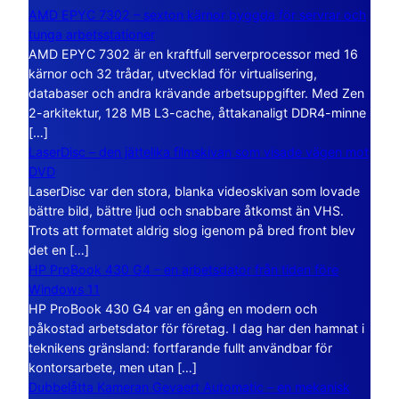
AMD EPYC 7302 – sexton kärnor byggda för servrar och
tunga arbetsstationer
AMD EPYC 7302 är en kraftfull serverprocessor med 16
kärnor och 32 trådar, utvecklad för virtualisering,
databaser och andra krävande arbetsuppgifter. Med Zen
2-arkitektur, 128 MB L3-cache, åttakanaligt DDR4-minne
[…]
LaserDisc – den jättelika filmskivan som visade vägen mot
DVD
LaserDisc var den stora, blanka videoskivan som lovade
bättre bild, bättre ljud och snabbare åtkomst än VHS.
Trots att formatet aldrig slog igenom på bred front blev
det en […]
HP ProBook 430 G4 – en arbetsdator från tiden före
Windows 11
HP ProBook 430 G4 var en gång en modern och
påkostad arbetsdator för företag. I dag har den hamnat i
teknikens gränsland: fortfarande fullt användbar för
kontorsarbete, men utan […]
Dubbelåtta Kameran Gevaert Automatic – en mekanisk