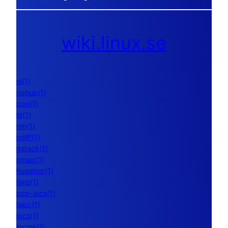
wiki.linux.se
nl(1)
nohup(1)
pon(1)
ld(1)
nm(1)
ndiff(1)
gstack(1)
pmap(1)
hugetop(1)
lsirq(1)
pcp-ipcs(1)
lsipc(1)
ipcs(1)
ipcmk(1)