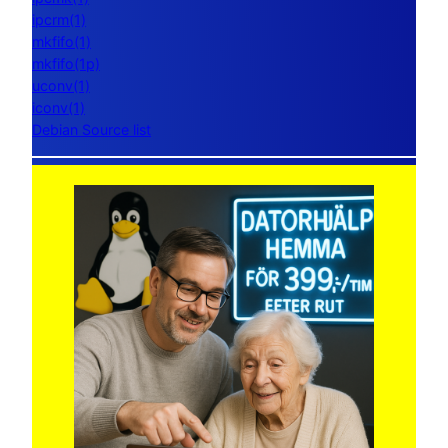
ipcrm(1)
mkfifo(1)
mkfifo(1p)
uconv(1)
iconv(1)
Debian Source list