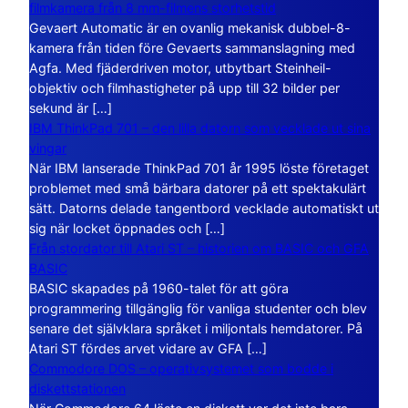
filmkamera från 8 mm-filmens storhetstid
Gevaert Automatic är en ovanlig mekanisk dubbel-8-
kamera från tiden före Gevaerts sammanslagning med
Agfa. Med fjäderdriven motor, utbytbart Steinheil-
objektiv och filmhastigheter på upp till 32 bilder per
sekund är […]
IBM ThinkPad 701 – den lilla datorn som vecklade ut sina
vingar
När IBM lanserade ThinkPad 701 år 1995 löste företaget
problemet med små bärbara datorer på ett spektakulärt
sätt. Datorns delade tangentbord vecklade automatiskt ut
sig när locket öppnades och […]
Från stordator till Atari ST – historien om BASIC och GFA
BASIC
BASIC skapades på 1960-talet för att göra
programmering tillgänglig för vanliga studenter och blev
senare det självklara språket i miljontals hemdatorer. På
Atari ST fördes arvet vidare av GFA […]
Commodore DOS – operativsystemet som bodde i
diskettstationen