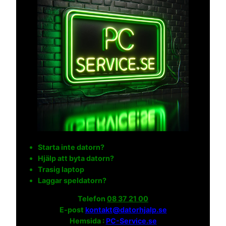
Starta inte datorn?
Hjälp att byta datorn?
Trasig laptop
Laggar speldatorn?
Telefon
08 37 21 00
E-post
kontakt@datorhjalp.se
Hemsida :
PC-Service.se