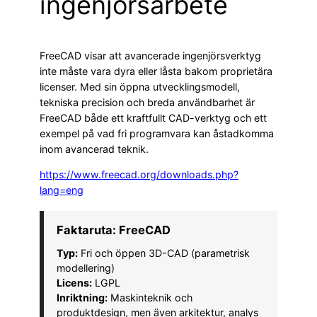
ingenjörsarbete
FreeCAD visar att avancerade ingenjörsverktyg
inte måste vara dyra eller låsta bakom proprietära
licenser. Med sin öppna utvecklingsmodell,
tekniska precision och breda användbarhet är
FreeCAD både ett kraftfullt CAD-verktyg och ett
exempel på vad fri programvara kan åstadkomma
inom avancerad teknik.
https://www.freecad.org/downloads.php?
lang=eng
Faktaruta: FreeCAD
Typ:
Fri och öppen 3D-CAD (parametrisk
modellering)
Licens:
LGPL
Inriktning:
Maskinteknik och
produktdesign, men även arkitektur, analys