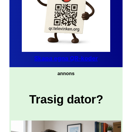
Skapa egna QR-koder
annons
Trasig dator?