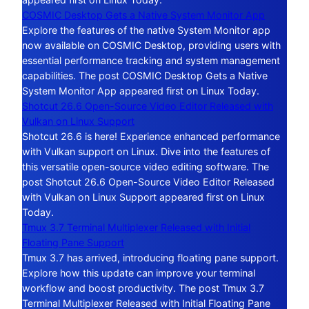
COSMIC Desktop Gets a Native System Monitor App
Explore the features of the native System Monitor app
now available on COSMIC Desktop, providing users with
essential performance tracking and system management
capabilities. The post COSMIC Desktop Gets a Native
System Monitor App appeared first on Linux Today.
Shotcut 26.6 Open-Source Video Editor Released with
Vulkan on Linux Support
Shotcut 26.6 is here! Experience enhanced performance
with Vulkan support on Linux. Dive into the features of
this versatile open-source video editing software. The
post Shotcut 26.6 Open-Source Video Editor Released
with Vulkan on Linux Support appeared first on Linux
Today.
Tmux 3.7 Terminal Multiplexer Released with Initial
Floating Pane Support
Tmux 3.7 has arrived, introducing floating pane support.
Explore how this update can improve your terminal
workflow and boost productivity. The post Tmux 3.7
Terminal Multiplexer Released with Initial Floating Pane