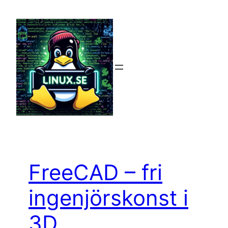
Hoppa
till
innehåll
FreeCAD – fri
ingenjörskonst i
3D