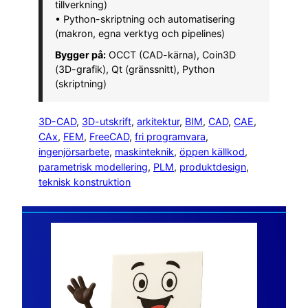
tillverkning)
• Python-skriptning och automatisering
(makron, egna verktyg och pipelines)
Bygger på:
OCCT (CAD-kärna), Coin3D
(3D-grafik), Qt (gränssnitt), Python
(skriptning)
3D-CAD
, 
3D-utskrift
, 
arkitektur
, 
BIM
, 
CAD
, 
CAE
, 
CAx
, 
FEM
, 
FreeCAD
, 
fri programvara
, 
ingenjörsarbete
, 
maskinteknik
, 
öppen källkod
, 
parametrisk modellering
, 
PLM
, 
produktdesign
, 
teknisk konstruktion