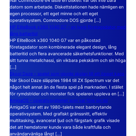
När Commodore 64 läste en diskett var det inte bara
datorn som arbetade. Diskettstationen hade nämligen en
egen processor, ett eget minne och ett eget
operativsystem. Commodore DOS gjorde […]
HP EliteBook x360 1040 G7 – en lyxig företagsdator med
lång batteritid
HP EliteBook x360 1040 G7 var en påkostad
företagsdator som kombinerade elegant design, lång
batteritid och flera avancerade säkerhetsfunktioner. Med
sitt tunna metallchassi, sin vikbara pekskärm och sin höga
[…]
Skool Daze – spelet som gjorde skolan till ett öppet kaos
När Skool Daze släpptes 1984 till ZX Spectrum var det
något helt annat än de flesta spel på marknaden. I stället
för rymdstrider och monster fick spelaren uppleva en […]
AmigaOS – operativsystemet som var före sin tid
AmigaOS var ett av 1980-talets mest banbrytande
operativsystem. Med grafiskt gränssnitt, effektiv
multitasking, avancerat ljud och färgstark grafik visade
det att hemdatorer kunde vara både kraftfulla och
användarvänliga långt […]