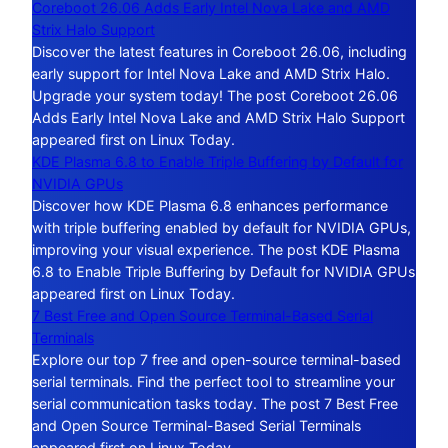
Coreboot 26.06 Adds Early Intel Nova Lake and AMD
Strix Halo Support
Discover the latest features in Coreboot 26.06, including
early support for Intel Nova Lake and AMD Strix Halo.
Upgrade your system today! The post Coreboot 26.06
Adds Early Intel Nova Lake and AMD Strix Halo Support
appeared first on Linux Today.
KDE Plasma 6.8 to Enable Triple Buffering by Default for
NVIDIA GPUs
Discover how KDE Plasma 6.8 enhances performance
with triple buffering enabled by default for NVIDIA GPUs,
improving your visual experience. The post KDE Plasma
6.8 to Enable Triple Buffering by Default for NVIDIA GPUs
appeared first on Linux Today.
7 Best Free and Open Source Terminal-Based Serial
Terminals
Explore our top 7 free and open-source terminal-based
serial terminals. Find the perfect tool to streamline your
serial communication tasks today. The post 7 Best Free
and Open Source Terminal-Based Serial Terminals
appeared first on Linux Today.