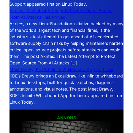
Support appeared first on Linux Today.
Akrites: The Latest Attempt to Protect Open-Source
From AI Attacks Has Arrived
Akrites, a new Linux Foundation initiative backed by many
of the world’s largest tech and financial firms, is the
industry’s latest attempt to get ahead of AI‑accelerated
software supply chain risks by helping maintainers harden
critical open-source projects before attackers can exploit
them. The post Akrites: The Latest Attempt to Protect
Open-Source From AI Attacks […]
Meet Drawy, KDE’s Infinite Whiteboard App for Linux
KDE’s Drawy brings an Excalidraw-like infinite whiteboard
to Linux desktops, built for quick sketches, diagrams,
annotations, and visual notes. The post Meet Drawy,
KDE’s Infinite Whiteboard App for Linux appeared first on
Linux Today.
ANNONS