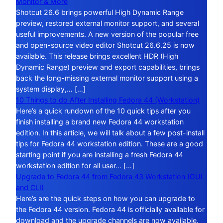
Monitor & More
Shotcut 26.6 brings powerful High Dynamic Range
preview, restored external monitor support, and several
useful improvements. A new version of the popular free
and open-source video editor Shotcut 26.6.25 is now
available. This release brings excellent HDR (High
Dynamic Range) preview and export capabilities, brings
back the long-missing external monitor support using a
system display,… […]
10 Things to do After Installing Fedora 44 (Workstation)
Here’s a quick rundown of the 10 quick tips after you
finish installing a brand new Fedora 44 workstation
edition. In this article, we will talk about a few post-install
tips for Fedora 44 workstation edition. These are a good
starting point if you are installing a fresh Fedora 44
workstation edition for all user… […]
Upgrade to Fedora 44 from Fedora 43 Workstation (GUI
and CLI)
Here’s are the quick steps on how you can upgrade to
the Fedora 44 version. Fedora 44 is officially available for
download and the upgrade channels are now available.