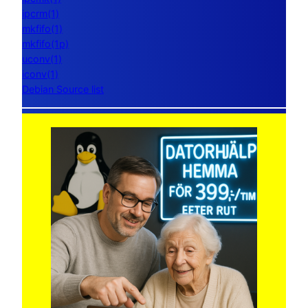
ipcrm(1)
mkfifo(1)
mkfifo(1p)
uconv(1)
iconv(1)
Debian Source list