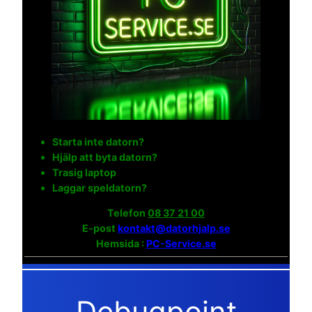
Starta inte datorn?
Hjälp att byta datorn?
Trasig laptop
Laggar speldatorn?
Telefon
08 37 21 00
E-post
kontakt@datorhjalp.se
Hemsida :
PC-Service.se
Debugpoint