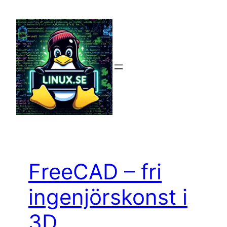
Hoppa
till
innehåll
FreeCAD – fri
ingenjörskonst i
3D