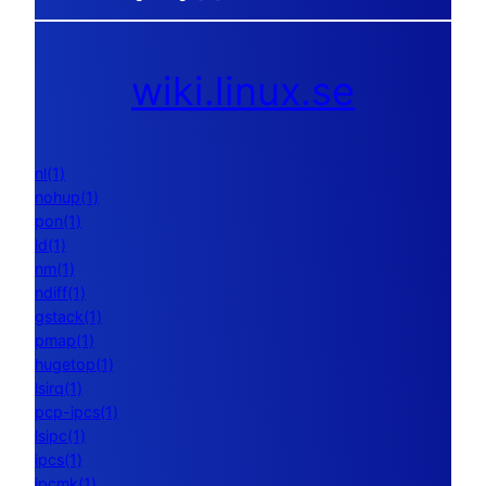
wiki.linux.se
nl(1)
nohup(1)
pon(1)
ld(1)
nm(1)
ndiff(1)
gstack(1)
pmap(1)
hugetop(1)
lsirq(1)
pcp-ipcs(1)
lsipc(1)
ipcs(1)
ipcmk(1)