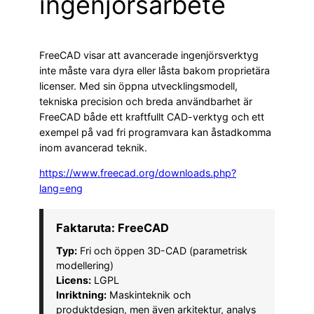
ingenjörsarbete
FreeCAD visar att avancerade ingenjörsverktyg
inte måste vara dyra eller låsta bakom proprietära
licenser. Med sin öppna utvecklingsmodell,
tekniska precision och breda användbarhet är
FreeCAD både ett kraftfullt CAD-verktyg och ett
exempel på vad fri programvara kan åstadkomma
inom avancerad teknik.
https://www.freecad.org/downloads.php?
lang=eng
Faktaruta: FreeCAD
Typ:
Fri och öppen 3D-CAD (parametrisk
modellering)
Licens:
LGPL
Inriktning:
Maskinteknik och
produktdesign, men även arkitektur, analys