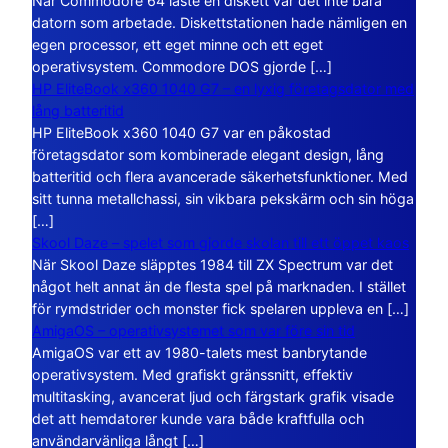
När Commodore 64 läste en diskett var det inte bara
datorn som arbetade. Diskettstationen hade nämligen en
egen processor, ett eget minne och ett eget
operativsystem. Commodore DOS gjorde […]
HP EliteBook x360 1040 G7 – en lyxig företagsdator med
lång batteritid
HP EliteBook x360 1040 G7 var en påkostad
företagsdator som kombinerade elegant design, lång
batteritid och flera avancerade säkerhetsfunktioner. Med
sitt tunna metallchassi, sin vikbara pekskärm och sin höga
[…]
Skool Daze – spelet som gjorde skolan till ett öppet kaos
När Skool Daze släpptes 1984 till ZX Spectrum var det
något helt annat än de flesta spel på marknaden. I stället
för rymdstrider och monster fick spelaren uppleva en […]
AmigaOS – operativsystemet som var före sin tid
AmigaOS var ett av 1980-talets mest banbrytande
operativsystem. Med grafiskt gränssnitt, effektiv
multitasking, avancerat ljud och färgstark grafik visade
det att hemdatorer kunde vara både kraftfulla och
användarvänliga långt […]