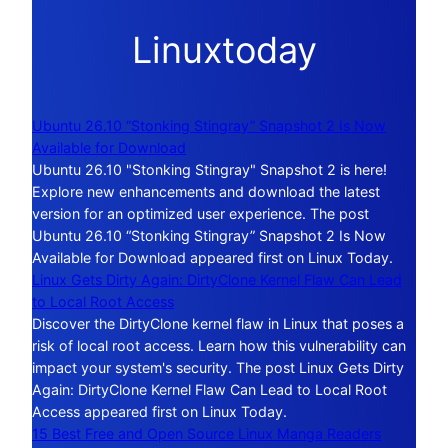
Linuxtoday
Ubuntu 26.10 “Stonking Stingray” Snapshot 2 Is Now
Available for Download
Ubuntu 26.10 "Stonking Stingray" Snapshot 2 is here!
Explore new enhancements and download the latest
version for an optimized user experience. The post
Ubuntu 26.10 “Stonking Stingray” Snapshot 2 Is Now
Available for Download appeared first on Linux Today.
Linux Gets Dirty Again: DirtyClone Kernel Flaw Can Lead
to Local Root Access
Discover the DirtyClone kernel flaw in Linux that poses a
risk of local root access. Learn how this vulnerability can
impact your system's security. The post Linux Gets Dirty
Again: DirtyClone Kernel Flaw Can Lead to Local Root
Access appeared first on Linux Today.
15 Best Free and Open Source Linux Manga Readers