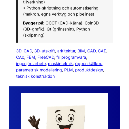
tillverkning)
• Python-skriptning och automatisering
(makron, egna verktyg och pipelines)
Bygger på:
OCCT (CAD-kärna), Coin3D
(3D-grafik), Qt (gränssnitt), Python
(skriptning)
3D-CAD
, 
3D-utskrift
, 
arkitektur
, 
BIM
, 
CAD
, 
CAE
, 
CAx
, 
FEM
, 
FreeCAD
, 
fri programvara
, 
ingenjörsarbete
, 
maskinteknik
, 
öppen källkod
, 
parametrisk modellering
, 
PLM
, 
produktdesign
, 
teknisk konstruktion