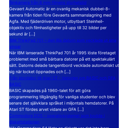
filmkamera från 8 mm-filmens storhetstid
Gevaert Automatic är en ovanlig mekanisk dubbel-8-
kamera från tiden före Gevaerts sammanslagning med
Agfa. Med fjäderdriven motor, utbytbart Steinheil-
objektiv och filmhastigheter på upp till 32 bilder per
sekund är […]
IBM ThinkPad 701 – den lilla datorn som vecklade ut sina
vingar
När IBM lanserade ThinkPad 701 år 1995 löste företaget
problemet med små bärbara datorer på ett spektakulärt
sätt. Datorns delade tangentbord vecklade automatiskt ut
sig när locket öppnades och […]
Från stordator till Atari ST – historien om BASIC och GFA
BASIC
BASIC skapades på 1960-talet för att göra
programmering tillgänglig för vanliga studenter och blev
senare det självklara språket i miljontals hemdatorer. På
Atari ST fördes arvet vidare av GFA […]
Commodore DOS – operativsystemet som bodde i
diskettstationen