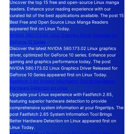
Uncover the top 15 free and open-source Linux manga
readers. Enhance your reading experience with our
curated list of the best applications available. The post 15
Best Free and Open Source Linux Manga Readers
appeared first on Linux Today.
NVIDIA 580.173.02 Linux Graphics Driver Released for
GeForce 10 Series
Discover the latest NVIDIA 580.173.02 Linux graphics
driver, optimized for GeForce 10 series. Enhance your
gaming and graphics performance today. The post
NVIDIA 580.173.02 Linux Graphics Driver Released for
GeForce 10 Series appeared first on Linux Today.
Fastfetch 2.65 System Information Tool Brings Better
Hardware Detection on Linux
Upgrade your Linux experience with Fastfetch 2.65,
featuring superior hardware detection to provide
comprehensive system information at your fingertips. The
post Fastfetch 2.65 System Information Tool Brings
Better Hardware Detection on Linux appeared first on
Linux Today.
Install GNOME on Rocky Linux 10 Using ISO (Offline)