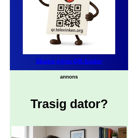
Skapa egna QR-koder
annons
Trasig dator?