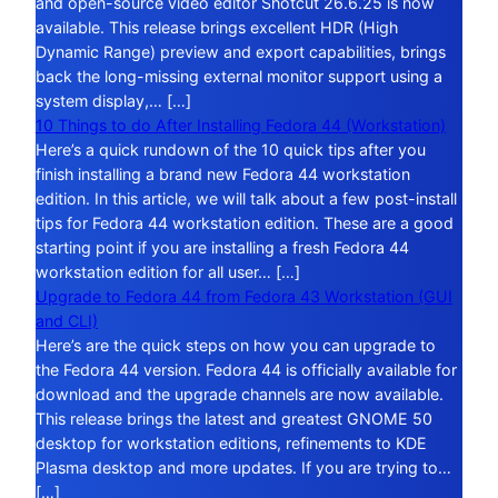
and open-source video editor Shotcut 26.6.25 is now
available. This release brings excellent HDR (High
Dynamic Range) preview and export capabilities, brings
back the long-missing external monitor support using a
system display,… […]
10 Things to do After Installing Fedora 44 (Workstation)
Here’s a quick rundown of the 10 quick tips after you
finish installing a brand new Fedora 44 workstation
edition. In this article, we will talk about a few post-install
tips for Fedora 44 workstation edition. These are a good
starting point if you are installing a fresh Fedora 44
workstation edition for all user… […]
Upgrade to Fedora 44 from Fedora 43 Workstation (GUI
and CLI)
Here’s are the quick steps on how you can upgrade to
the Fedora 44 version. Fedora 44 is officially available for
download and the upgrade channels are now available.
This release brings the latest and greatest GNOME 50
desktop for workstation editions, refinements to KDE
Plasma desktop and more updates. If you are trying to…
[…]