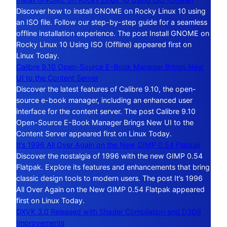
Discover how to install GNOME on Rocky Linux 10 using
an ISO file. Follow our step-by-step guide for a seamless
offline installation experience. The post Install GNOME on
Rocky Linux 10 Using ISO (Offline) appeared first on
Linux Today.
Calibre 9.10 Open-Source E-Book Manager Brings New
UI to the Content Server
Discover the latest features of Calibre 9.10, the open-
source e-book manager, including an enhanced user
interface for the content server. The post Calibre 9.10
Open-Source E-Book Manager Brings New UI to the
Content Server appeared first on Linux Today.
It’s 1996 All Over Again on the New GIMP 0.54 Flatpak
Discover the nostalgia of 1996 with the new GIMP 0.54
Flatpak. Explore its features and enhancements that bring
classic design tools to modern users. The post It’s 1996
All Over Again on the New GIMP 0.54 Flatpak appeared
first on Linux Today.
DXVK 3.0 Released with Shader Compilation and D3D9
Improvements