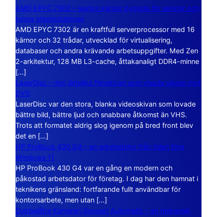
AMD EPYC 7302 – sexton kärnor byggda för servrar och
tunga arbetsstationer
AMD EPYC 7302 är en kraftfull serverprocessor med 16
kärnor och 32 trådar, utvecklad för virtualisering,
databaser och andra krävande arbetsuppgifter. Med Zen
2-arkitektur, 128 MB L3-cache, åttakanaligt DDR4-minne
[…]
LaserDisc – den jättelika filmskivan som visade vägen mot
DVD
LaserDisc var den stora, blanka videoskivan som lovade
bättre bild, bättre ljud och snabbare åtkomst än VHS.
Trots att formatet aldrig slog igenom på bred front blev
det en […]
HP ProBook 430 G4 – en arbetsdator från tiden före
Windows 11
HP ProBook 430 G4 var en gång en modern och
påkostad arbetsdator för företag. I dag har den hamnat i
teknikens gränsland: fortfarande fullt användbar för
kontorsarbete, men utan […]
Dubbelåtta Kameran Gevaert Automatic – en mekanisk