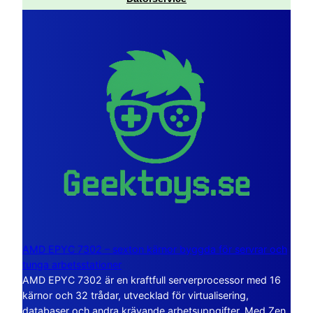
AMD EPYC 7302 – sexton kärnor byggda för servrar och
tunga arbetsstationer
AMD EPYC 7302 är en kraftfull serverprocessor med 16
kärnor och 32 trådar, utvecklad för virtualisering,
databaser och andra krävande arbetsuppgifter. Med Zen