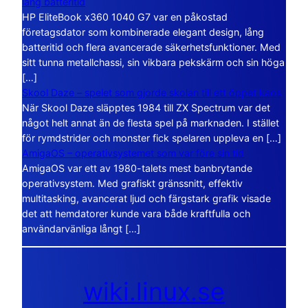
lång batteritid
HP EliteBook x360 1040 G7 var en påkostad
företagsdator som kombinerade elegant design, lång
batteritid och flera avancerade säkerhetsfunktioner. Med
sitt tunna metallchassi, sin vikbara pekskärm och sin höga
[…]
Skool Daze – spelet som gjorde skolan till ett öppet kaos
När Skool Daze släpptes 1984 till ZX Spectrum var det
något helt annat än de flesta spel på marknaden. I stället
för rymdstrider och monster fick spelaren uppleva en […]
AmigaOS – operativsystemet som var före sin tid
AmigaOS var ett av 1980-talets mest banbrytande
operativsystem. Med grafiskt gränssnitt, effektiv
multitasking, avancerat ljud och färgstark grafik visade
det att hemdatorer kunde vara både kraftfulla och
användarvänliga långt […]
wiki.linux.se