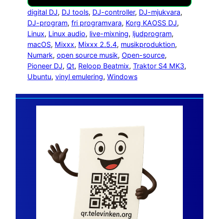
digital DJ
, 
DJ tools
, 
DJ-controller
, 
DJ-mjukvara
, 
DJ-program
, 
fri programvara
, 
Korg KAOSS DJ
, 
Linux
, 
Linux audio
, 
live-mixning
, 
ljudprogram
, 
macOS
, 
Mixxx
, 
Mixxx 2.5.4
, 
musikproduktion
, 
Numark
, 
open source musik
, 
Open-source
, 
Pioneer DJ
, 
Qt
, 
Reloop Beatmix
, 
Traktor S4 MK3
, 
Ubuntu
, 
vinyl emulering
, 
Windows