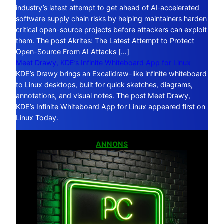
industry’s latest attempt to get ahead of AI‑accelerated
software supply chain risks by helping maintainers harden
critical open-source projects before attackers can exploit
them. The post Akrites: The Latest Attempt to Protect
Open-Source From AI Attacks […]
Meet Drawy, KDE’s Infinite Whiteboard App for Linux
KDE’s Drawy brings an Excalidraw-like infinite whiteboard
to Linux desktops, built for quick sketches, diagrams,
annotations, and visual notes. The post Meet Drawy,
KDE’s Infinite Whiteboard App for Linux appeared first on
Linux Today.
ANNONS