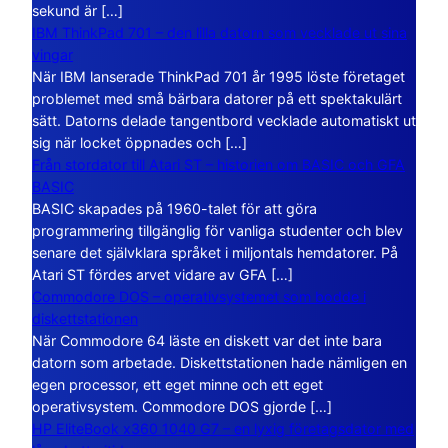
sekund är […]
IBM ThinkPad 701 – den lilla datorn som vecklade ut sina
vingar
När IBM lanserade ThinkPad 701 år 1995 löste företaget
problemet med små bärbara datorer på ett spektakulärt
sätt. Datorns delade tangentbord vecklade automatiskt ut
sig när locket öppnades och […]
Från stordator till Atari ST – historien om BASIC och GFA
BASIC
BASIC skapades på 1960-talet för att göra
programmering tillgänglig för vanliga studenter och blev
senare det självklara språket i miljontals hemdatorer. På
Atari ST fördes arvet vidare av GFA […]
Commodore DOS – operativsystemet som bodde i
diskettstationen
När Commodore 64 läste en diskett var det inte bara
datorn som arbetade. Diskettstationen hade nämligen en
egen processor, ett eget minne och ett eget
operativsystem. Commodore DOS gjorde […]
HP EliteBook x360 1040 G7 – en lyxig företagsdator med