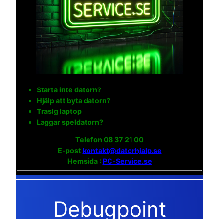
Starta inte datorn?
Hjälp att byta datorn?
Trasig laptop
Laggar speldatorn?
Telefon
08 37 21 00
E-post
kontakt@datorhjalp.se
Hemsida :
PC-Service.se
Debugpoint