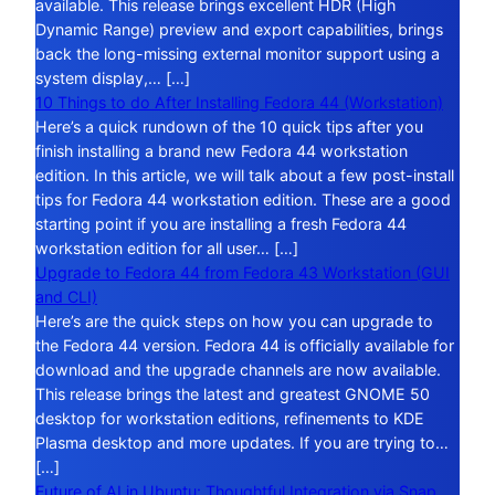
available. This release brings excellent HDR (High
Dynamic Range) preview and export capabilities, brings
back the long-missing external monitor support using a
system display,… […]
10 Things to do After Installing Fedora 44 (Workstation)
Here’s a quick rundown of the 10 quick tips after you
finish installing a brand new Fedora 44 workstation
edition. In this article, we will talk about a few post-install
tips for Fedora 44 workstation edition. These are a good
starting point if you are installing a fresh Fedora 44
workstation edition for all user… […]
Upgrade to Fedora 44 from Fedora 43 Workstation (GUI
and CLI)
Here’s are the quick steps on how you can upgrade to
the Fedora 44 version. Fedora 44 is officially available for
download and the upgrade channels are now available.
This release brings the latest and greatest GNOME 50
desktop for workstation editions, refinements to KDE
Plasma desktop and more updates. If you are trying to…
[…]
Future of AI in Ubuntu: Thoughtful Integration via Snap