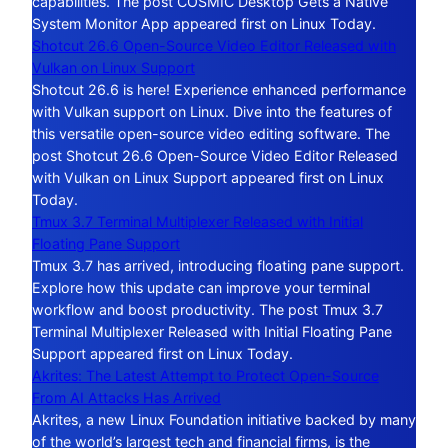
capabilities. The post COSMIC Desktop Gets a Native
System Monitor App appeared first on Linux Today.
Shotcut 26.6 Open-Source Video Editor Released with
Vulkan on Linux Support
Shotcut 26.6 is here! Experience enhanced performance
with Vulkan support on Linux. Dive into the features of
this versatile open-source video editing software. The
post Shotcut 26.6 Open-Source Video Editor Released
with Vulkan on Linux Support appeared first on Linux
Today.
Tmux 3.7 Terminal Multiplexer Released with Initial
Floating Pane Support
Tmux 3.7 has arrived, introducing floating pane support.
Explore how this update can improve your terminal
workflow and boost productivity. The post Tmux 3.7
Terminal Multiplexer Released with Initial Floating Pane
Support appeared first on Linux Today.
Akrites: The Latest Attempt to Protect Open-Source
From AI Attacks Has Arrived
Akrites, a new Linux Foundation initiative backed by many
of the world’s largest tech and financial firms, is the