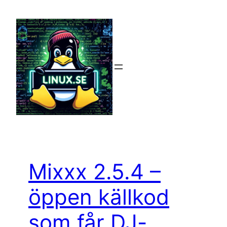
Hoppa
till
innehåll
Mixxx 2.5.4 –
öppen källkod
som får DJ-