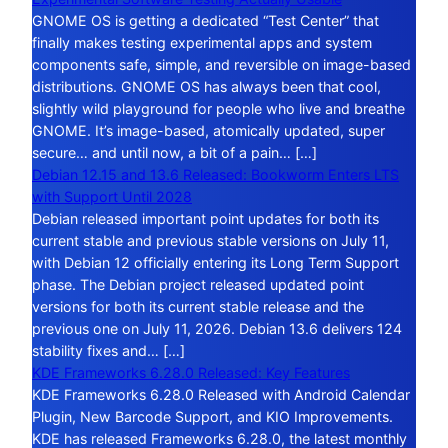
GNOME OS is getting a dedicated “Test Center” that
finally makes testing experimental apps and system
components safe, simple, and reversible on image-based
distributions. GNOME OS has always been that cool,
slightly wild playground for people who live and breathe
GNOME. It’s image-based, atomically updated, super
secure… and until now, a bit of a pain… […]
Debian 12.15 and 13.6 Released: Bookworm Enters LTS
with Support Until 2028
Debian released important point updates for both its
current stable and previous stable versions on July 11,
with Debian 12 officially entering its Long Term Support
phase. The Debian project released updated point
versions for both its current stable release and the
previous one on July 11, 2026. Debian 13.6 delivers 124
stability fixes and… […]
KDE Frameworks 6.28.0 Released: Key Features
KDE Frameworks 6.28.0 Released with Android Calendar
Plugin, New Barcode Support, and KIO Improvements.
KDE has released Frameworks 6.28.0, the latest monthly