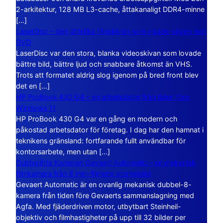
2-arkitektur, 128 MB L3-cache, åttakanaligt DDR4-minne
[…]
LaserDisc – den jättelika filmskivan som visade vägen mot
DVD
LaserDisc var den stora, blanka videoskivan som lovade
bättre bild, bättre ljud och snabbare åtkomst än VHS.
Trots att formatet aldrig slog igenom på bred front blev
det en […]
HP ProBook 430 G4 – en arbetsdator från tiden före
Windows 11
HP ProBook 430 G4 var en gång en modern och
påkostad arbetsdator för företag. I dag har den hamnat i
teknikens gränsland: fortfarande fullt användbar för
kontorsarbete, men utan […]
Dubbelåtta Kameran Gevaert Automatic – en mekanisk
filmkamera från 8 mm-filmens storhetstid
Gevaert Automatic är en ovanlig mekanisk dubbel-8-
kamera från tiden före Gevaerts sammanslagning med
Agfa. Med fjäderdriven motor, utbytbart Steinheil-
objektiv och filmhastigheter på upp till 32 bilder per