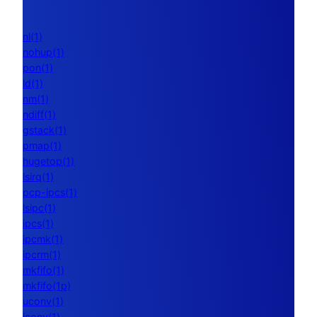
nl(1)
nohup(1)
pon(1)
ld(1)
nm(1)
ndiff(1)
gstack(1)
pmap(1)
hugetop(1)
lsirq(1)
pcp-ipcs(1)
lsipc(1)
ipcs(1)
ipcmk(1)
ipcrm(1)
mkfifo(1)
mkfifo(1p)
uconv(1)
iconv(1)