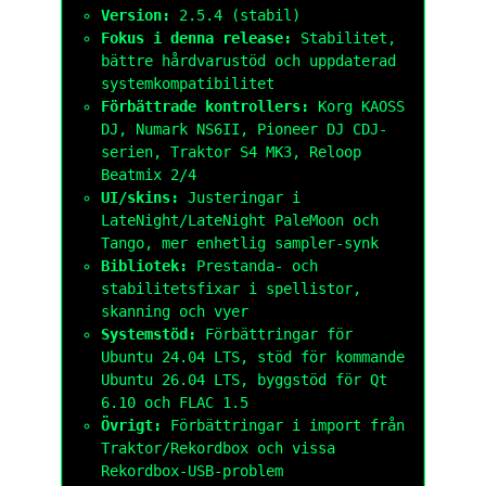
Version:
2.5.4 (stabil)
Fokus i denna release:
Stabilitet,
bättre hårdvarustöd och uppdaterad
systemkompatibilitet
Förbättrade kontrollers:
Korg KAOSS
DJ, Numark NS6II, Pioneer DJ CDJ-
serien, Traktor S4 MK3, Reloop
Beatmix 2/4
UI/skins:
Justeringar i
LateNight/LateNight PaleMoon och
Tango, mer enhetlig sampler-synk
Bibliotek:
Prestanda- och
stabilitetsfixar i spellistor,
skanning och vyer
Systemstöd:
Förbättringar för
Ubuntu 24.04 LTS, stöd för kommande
Ubuntu 26.04 LTS, byggstöd för Qt
6.10 och FLAC 1.5
Övrigt:
Förbättringar i import från
Traktor/Rekordbox och vissa
Rekordbox-USB-problem