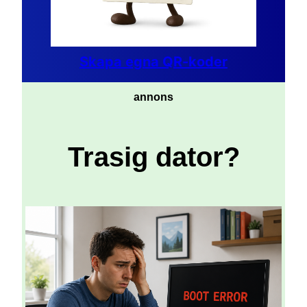
Skapa egna QR-koder
annons
Trasig dator?