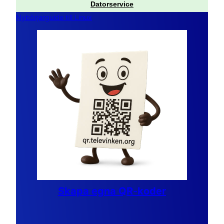
Datorservice
Nybörjarguide till Linux
Skapa egna QR-koder