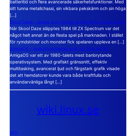
batteritid och flera avancerade säkerhetsfunktioner. Med
sitt tunna metallchassi, sin vikbara pekskärm och sin höga
[…]
Skool Daze – spelet som gjorde skolan till ett öppet kaos
När Skool Daze släpptes 1984 till ZX Spectrum var det
något helt annat än de flesta spel på marknaden. I stället
för rymdstrider och monster fick spelaren uppleva en […]
AmigaOS – operativsystemet som var före sin tid
AmigaOS var ett av 1980-talets mest banbrytande
operativsystem. Med grafiskt gränssnitt, effektiv
multitasking, avancerat ljud och färgstark grafik visade
det att hemdatorer kunde vara både kraftfulla och
användarvänliga långt […]
wiki.linux.se
nl(1)