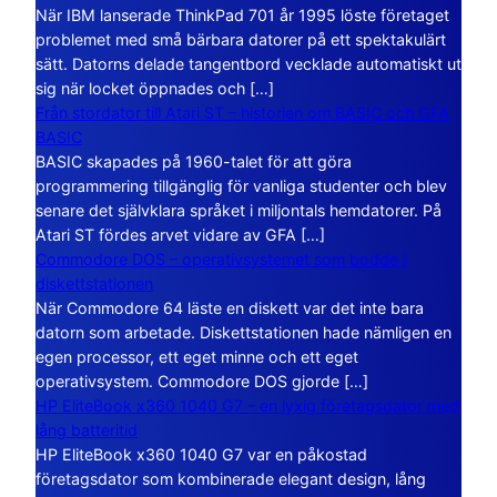
När IBM lanserade ThinkPad 701 år 1995 löste företaget
problemet med små bärbara datorer på ett spektakulärt
sätt. Datorns delade tangentbord vecklade automatiskt ut
sig när locket öppnades och […]
Från stordator till Atari ST – historien om BASIC och GFA
BASIC
BASIC skapades på 1960-talet för att göra
programmering tillgänglig för vanliga studenter och blev
senare det självklara språket i miljontals hemdatorer. På
Atari ST fördes arvet vidare av GFA […]
Commodore DOS – operativsystemet som bodde i
diskettstationen
När Commodore 64 läste en diskett var det inte bara
datorn som arbetade. Diskettstationen hade nämligen en
egen processor, ett eget minne och ett eget
operativsystem. Commodore DOS gjorde […]
HP EliteBook x360 1040 G7 – en lyxig företagsdator med
lång batteritid
HP EliteBook x360 1040 G7 var en påkostad
företagsdator som kombinerade elegant design, lång