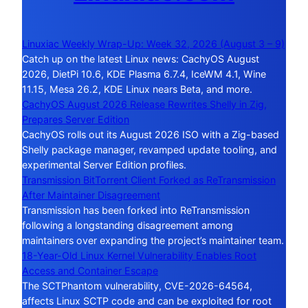
Linuxiac Weekly Wrap-Up: Week 32, 2026 (August 3 – 9)
Catch up on the latest Linux news: CachyOS August
2026, DietPi 10.6, KDE Plasma 6.7.4, IceWM 4.1, Wine
11.15, Mesa 26.2, KDE Linux nears Beta, and more.
CachyOS August 2026 Release Rewrites Shelly in Zig,
Prepares Server Edition
CachyOS rolls out its August 2026 ISO with a Zig-based
Shelly package manager, revamped update tooling, and
experimental Server Edition profiles.
Transmission BitTorrent Client Forked as ReTransmission
After Maintainer Disagreement
Transmission has been forked into ReTransmission
following a longstanding disagreement among
maintainers over expanding the project’s maintainer team.
18-Year-Old Linux Kernel Vulnerability Enables Root
Access and Container Escape
The SCTPhantom vulnerability, CVE-2026-64564,
affects Linux SCTP code and can be exploited for root