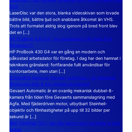
DVD
LaserDisc var den stora, blanka videoskivan som lovade
bättre bild, bättre ljud och snabbare åtkomst än VHS.
Trots att formatet aldrig slog igenom på bred front blev
det en […]
HP ProBook 430 G4 – en arbetsdator från tiden före
Windows 11
HP ProBook 430 G4 var en gång en modern och
påkostad arbetsdator för företag. I dag har den hamnat i
teknikens gränsland: fortfarande fullt användbar för
kontorsarbete, men utan […]
Dubbelåtta Kameran Gevaert Automatic – en mekanisk
filmkamera från 8 mm-filmens storhetstid
Gevaert Automatic är en ovanlig mekanisk dubbel-8-
kamera från tiden före Gevaerts sammanslagning med
Agfa. Med fjäderdriven motor, utbytbart Steinheil-
objektiv och filmhastigheter på upp till 32 bilder per
sekund är […]
IBM ThinkPad 701 – den lilla datorn som vecklade ut sina
vingar