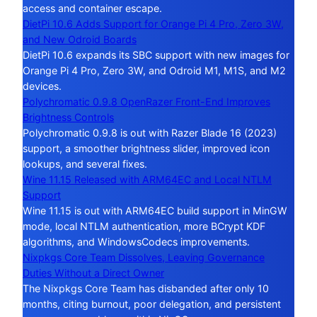
access and container escape.
DietPi 10.6 Adds Support for Orange Pi 4 Pro, Zero 3W,
and New Odroid Boards
DietPi 10.6 expands its SBC support with new images for
Orange Pi 4 Pro, Zero 3W, and Odroid M1, M1S, and M2
devices.
Polychromatic 0.9.8 OpenRazer Front-End Improves
Brightness Controls
Polychromatic 0.9.8 is out with Razer Blade 16 (2023)
support, a smoother brightness slider, improved icon
lookups, and several fixes.
Wine 11.15 Released with ARM64EC and Local NTLM
Support
Wine 11.15 is out with ARM64EC build support in MinGW
mode, local NTLM authentication, more BCrypt KDF
algorithms, and WindowsCodecs improvements.
Nixpkgs Core Team Dissolves, Leaving Governance
Duties Without a Direct Owner
The Nixpkgs Core Team has disbanded after only 10
months, citing burnout, poor delegation, and persistent