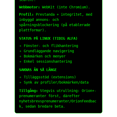
Webbmotor:
WebKit (inte Chromium).
Profil:
Prestanda + integritet, med
inbyggd annons- och
spårningsblockering (på etablerade
plattformar).
STATUS PÅ LINUX (TIDIG ALFA)
Fönster- och flikhantering
Grundläggande navigering
Bokmärken och menyer
Enkel sessionshantering
SAKNAS ÄN SÅ LÄNGE
Tilläggsstöd (extensions)
Synk av profiler/bokmärken/data
Tillgång:
Stegvis utrullning: Orion+-
prenumeranter först, därefter
nyhetsbrevsprenumeranter/OrionFeedbac
k, sedan bredare beta.