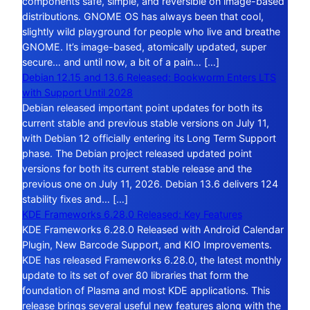
components safe, simple, and reversible on image-based
distributions. GNOME OS has always been that cool,
slightly wild playground for people who live and breathe
GNOME. It’s image-based, atomically updated, super
secure… and until now, a bit of a pain… […]
Debian 12.15 and 13.6 Released: Bookworm Enters LTS
with Support Until 2028
Debian released important point updates for both its
current stable and previous stable versions on July 11,
with Debian 12 officially entering its Long Term Support
phase. The Debian project released updated point
versions for both its current stable release and the
previous one on July 11, 2026. Debian 13.6 delivers 124
stability fixes and… […]
KDE Frameworks 6.28.0 Released: Key Features
KDE Frameworks 6.28.0 Released with Android Calendar
Plugin, New Barcode Support, and KIO Improvements.
KDE has released Frameworks 6.28.0, the latest monthly
update to its set of over 80 libraries that form the
foundation of Plasma and most KDE applications. This
release brings several useful new features along with the