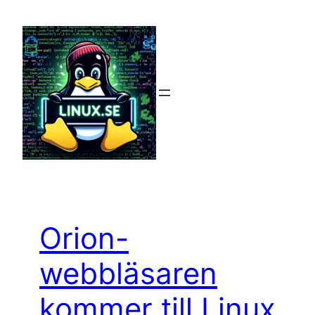
Hoppa
till
innehåll
Orion-
webbläsaren
kommer till Linux