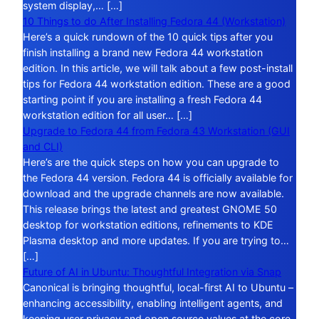
system display,… […]
10 Things to do After Installing Fedora 44 (Workstation)
Here’s a quick rundown of the 10 quick tips after you
finish installing a brand new Fedora 44 workstation
edition. In this article, we will talk about a few post-install
tips for Fedora 44 workstation edition. These are a good
starting point if you are installing a fresh Fedora 44
workstation edition for all user… […]
Upgrade to Fedora 44 from Fedora 43 Workstation (GUI
and CLI)
Here’s are the quick steps on how you can upgrade to
the Fedora 44 version. Fedora 44 is officially available for
download and the upgrade channels are now available.
This release brings the latest and greatest GNOME 50
desktop for workstation editions, refinements to KDE
Plasma desktop and more updates. If you are trying to…
[…]
Future of AI in Ubuntu: Thoughtful Integration via Snap
Canonical is bringing thoughtful, local-first AI to Ubuntu –
enhancing accessibility, enabling intelligent agents, and
keeping user privacy and open source values at the core.