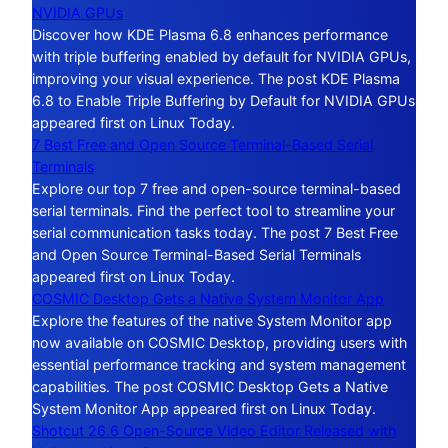
NVIDIA GPUs
Discover how KDE Plasma 6.8 enhances performance
with triple buffering enabled by default for NVIDIA GPUs,
improving your visual experience. The post KDE Plasma
6.8 to Enable Triple Buffering by Default for NVIDIA GPUs
appeared first on Linux Today.
7 Best Free and Open Source Terminal-Based Serial
Terminals
Explore our top 7 free and open-source terminal-based
serial terminals. Find the perfect tool to streamline your
serial communication tasks today. The post 7 Best Free
and Open Source Terminal-Based Serial Terminals
appeared first on Linux Today.
COSMIC Desktop Gets a Native System Monitor App
Explore the features of the native System Monitor app
now available on COSMIC Desktop, providing users with
essential performance tracking and system management
capabilities. The post COSMIC Desktop Gets a Native
System Monitor App appeared first on Linux Today.
Shotcut 26.6 Open-Source Video Editor Released with