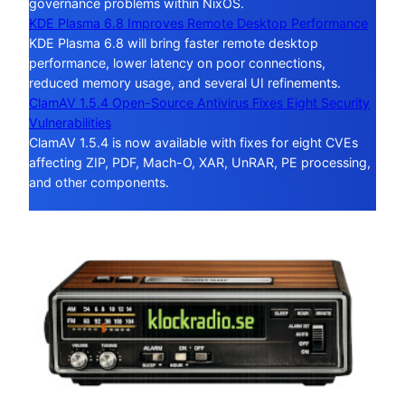
governance problems within NixOS.
KDE Plasma 6.8 Improves Remote Desktop Performance
KDE Plasma 6.8 will bring faster remote desktop
performance, lower latency on poor connections,
reduced memory usage, and several UI refinements.
ClamAV 1.5.4 Open-Source Antivirus Fixes Eight Security
Vulnerabilities
ClamAV 1.5.4 is now available with fixes for eight CVEs
affecting ZIP, PDF, Mach-O, XAR, UnRAR, PE processing,
and other components.