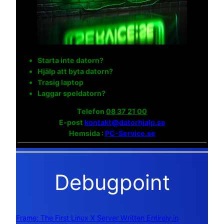
Starta inte datorn?
Hjälp att byta datorn?
Trasig laptop
Laggar speldatorn?
Telefon
08 37 21 00
E-post
kontakt@datorhjalp.se
Hemsida :
PC-Service.se
Debugpoint
Frame: The First Linux X Server Written Entirely in