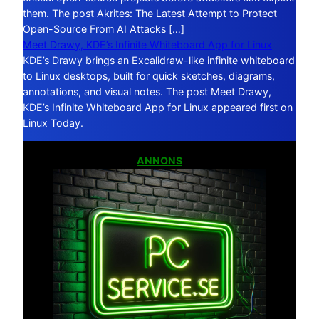
them. The post Akrites: The Latest Attempt to Protect
Open-Source From AI Attacks […]
Meet Drawy, KDE’s Infinite Whiteboard App for Linux
KDE’s Drawy brings an Excalidraw-like infinite whiteboard
to Linux desktops, built for quick sketches, diagrams,
annotations, and visual notes. The post Meet Drawy,
KDE’s Infinite Whiteboard App for Linux appeared first on
Linux Today.
ANNONS