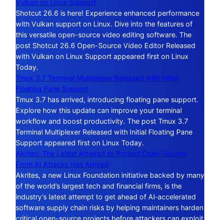
Vulkan on Linux Support
Shotcut 26.6 is here! Experience enhanced performance
with Vulkan support on Linux. Dive into the features of
this versatile open-source video editing software. The
post Shotcut 26.6 Open-Source Video Editor Released
with Vulkan on Linux Support appeared first on Linux
Today.
Tmux 3.7 Terminal Multiplexer Released with Initial
Floating Pane Support
Tmux 3.7 has arrived, introducing floating pane support.
Explore how this update can improve your terminal
workflow and boost productivity. The post Tmux 3.7
Terminal Multiplexer Released with Initial Floating Pane
Support appeared first on Linux Today.
Akrites: The Latest Attempt to Protect Open-Source
From AI Attacks Has Arrived
Akrites, a new Linux Foundation initiative backed by many
of the world’s largest tech and financial firms, is the
industry’s latest attempt to get ahead of AI‑accelerated
software supply chain risks by helping maintainers harden
critical open-source projects before attackers can exploit