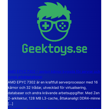
AMD EPYC 7302 – sexton kärnor byggda för servrar och
tunga arbetsstationer
AMD EPYC 7302 är en kraftfull serverprocessor med 16
kärnor och 32 trådar, utvecklad för virtualisering,
databaser och andra krävande arbetsuppgifter. Med Zen
2-arkitektur, 128 MB L3-cache, åttakanaligt DDR4-minne
[…]
LaserDisc – den jättelika filmskivan som visade vägen mot