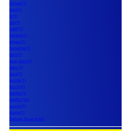
nohup(1)
pon(1)
ld(1)
nm(1)
ndiff(1)
gstack(1)
pmap(1)
hugetop(1)
lsirq(1)
pcp-ipcs(1)
lsipc(1)
ipcs(1)
ipcmk(1)
ipcrm(1)
mkfifo(1)
mkfifo(1p)
uconv(1)
iconv(1)
Debian Source list