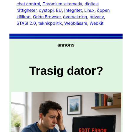
chat control
, 
Chromium-alternativ
, 
digitala
rättigheter
, 
dystopi
, 
EU
, 
Integritet
, 
Linux
, 
öppen
källkod
, 
Orion Browser
, 
övervakning
, 
privacy
, 
STASI 2.0
, 
teknikpolitik
, 
Webbläsare
, 
WebKit
annons
Trasig dator?