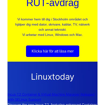
RUT-avdrag
Vi kommer hem till dig i Stockholm området och
hjälper dig med dator, skrivare, kablar, TV, nätverk
och annat tekniskt.
Vi arbetar med Linux, Windows och Mac.
Klicka här för att läsa mer
Linuxtoday
Incus 7.2 Container & Virtual Machine Manager Released
with SELinux Support
Discover the new Incus 7.2, featuring enhanced Container