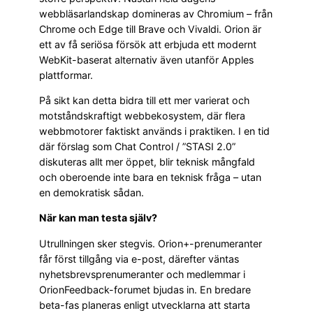
webbläsarlandskap domineras av Chromium – från
Chrome och Edge till Brave och Vivaldi. Orion är
ett av få seriösa försök att erbjuda ett modernt
WebKit-baserat alternativ även utanför Apples
plattformar.
På sikt kan detta bidra till ett mer varierat och
motståndskraftigt webbekosystem, där flera
webbmotorer faktiskt används i praktiken. I en tid
där förslag som Chat Control / ”STASI 2.0”
diskuteras allt mer öppet, blir teknisk mångfald
och oberoende inte bara en teknisk fråga – utan
en demokratisk sådan.
När kan man testa själv?
Utrullningen sker stegvis. Orion+-prenumeranter
får först tillgång via e-post, därefter väntas
nyhetsbrevsprenumeranter och medlemmar i
OrionFeedback-forumet bjudas in. En bredare
beta-fas planeras enligt utvecklarna att starta