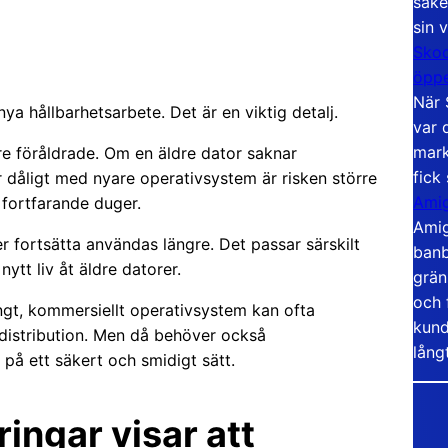
säke
sin 
Skoo
öppe
När 
a hållbarhetsarbete. Det är en viktig detalj.
var 
mark
re föråldrade. Om en äldre dator saknar
fick
r dåligt med nyare operativsystem är risken större
Amig
fortfarande duger.
Amig
r fortsätta användas längre. Det passar särskilt
banb
ytt liv åt äldre datorer.
grän
och 
ngt, kommersiellt operativsystem kan ofta
kund
distribution. Men då behöver också
lång
å ett säkert och smidigt sätt.
ingar visar att