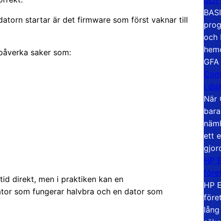
BASI
atorn startar är det firmware som först vaknar till
prog
och 
hemd
 påverka saker som:
GFA
Com
i di
När 
bara
näml
ett 
gjor
HP E
före
tid direkt, men i praktiken kan en
HP E
ator som fungerar halvbra och en dator som
före
lång