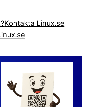
x?
Kontakta Linux.se
inux.se