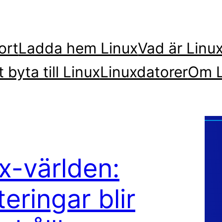
ort
Ladda hem Linux
Vad är Linu
t byta till Linux
Linuxdatorer
Om L
x-världen:
ringar blir