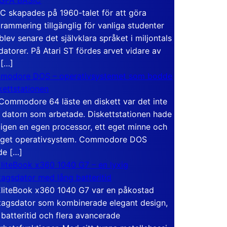
C skapades på 1960-talet för att göra
rammering tillgänglig för vanliga studenter
blev senare det självklara språket i miljontals
atorer. På Atari ST fördes arvet vidare av
 […]
modore DOS – operativsystemet som bodde
skettstationen
Commodore 64 läste en diskett var det inte
 datorn som arbetade. Diskettstationen hade
igen en egen processor, ett eget minne och
eget operativsystem. Commodore DOS
de […]
liteBook x360 1040 G7 – en lyxig
tagsdator med lång batteritid
liteBook x360 1040 G7 var en påkostad
tagsdator som kombinerade elegant design,
 batteritid och flera avancerade