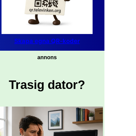
Skapa egna QR-koder
annons
Trasig dator?