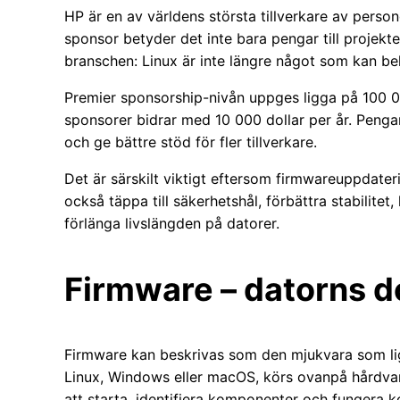
HP är en av världens största tillverkare av person
sponsor betyder det inte bara pengar till projektet
branschen: Linux är inte längre något som kan be
Premier sponsorship-nivån uppges ligga på 100 0
sponsorer bidrar med 10 000 dollar per år. Pengar
och ge bättre stöd för fler tillverkare.
Det är särskilt viktigt eftersom firmwareuppdater
också täppa till säkerhetshål, förbättra stabilitet,
förlänga livslängden på datorer.
Firmware – datorns 
Firmware kan beskrivas som den mjukvara som li
Linux, Windows eller macOS, körs ovanpå hårdvar
att starta, identifiera komponenter och fungera k