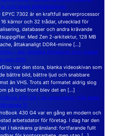
rar och tunga arbetsstationer
EPYC 7302 är en kraftfull serverprocessor
16 kärnor och 32 trådar, utvecklad för
ualisering, databaser och andra krävande
tsuppgifter. Med Zen 2-arkitektur, 128 MB
ache, åttakanaligt DDR4-minne […]
rDisc – den jättelika filmskivan som visade
en mot DVD
rDisc var den stora, blanka videoskivan som
de bättre bild, bättre ljud och snabbare
mst än VHS. Trots att formatet aldrig slog
om på bred front blev det en […]
roBook 430 G4 – en arbetsdator från tiden
 Windows 11
roBook 430 G4 var en gång en modern och
stad arbetsdator för företag. I dag har den
at i teknikens gränsland: fortfarande fullt
ndbar för kontorsarbete, men utan […]