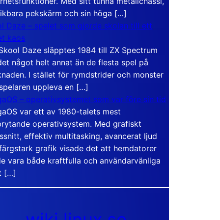
rhetsfunktioner. Med sitt tunna metallchassi,
vikbara pekskärm och sin höga […]
l Daze – spelet som gjorde skolan till ett
t kaos
Skool Daze släpptes 1984 till ZX Spectrum
det något helt annat än de flesta spel på
naden. I stället för rymdstrider och monster
 spelaren uppleva en […]
aOS – operativsystemet som var före sin tid
aOS var ett av 1980-talets mest
rytande operativsystem. Med grafiskt
ssnitt, effektiv multitasking, avancerat ljud
färgstark grafik visade det att hemdatorer
e vara både kraftfulla och användarvänliga
t […]
wiki.linux.se