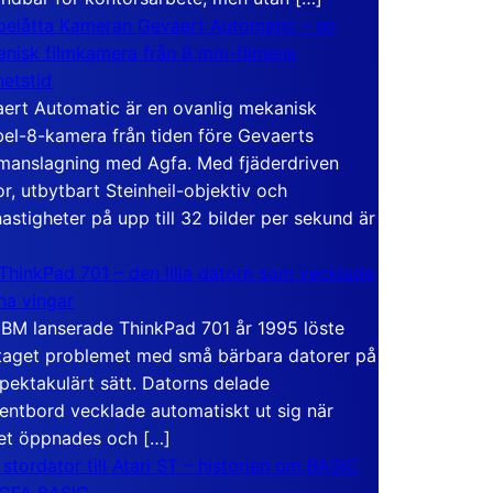
elåtta Kameran Gevaert Automatic – en
nisk filmkamera från 8 mm-filmens
hetstid
ert Automatic är en ovanlig mekanisk
el-8-kamera från tiden före Gevaerts
anslagning med Agfa. Med fjäderdriven
r, utbytbart Steinheil-objektiv och
hastigheter på upp till 32 bilder per sekund är
ThinkPad 701 – den lilla datorn som vecklade
ina vingar
IBM lanserade ThinkPad 701 år 1995 löste
taget problemet med små bärbara datorer på
spektakulärt sätt. Datorns delade
entbord vecklade automatiskt ut sig när
et öppnades och […]
 stordator till Atari ST – historien om BASIC
 GFA BASIC