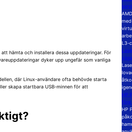
serv
AMD 
med 
virt
arbe
L3-c
Lase
 att hämta och installera dessa uppdateringar. För
väg
mwareuppdateringar dyker upp ungefär som vanliga
Lase
lova
dellen, där Linux-användare ofta behövde starta
åtko
ller skapa startbara USB-minnen för att
igen
HP P
före
HP P
ktigt?
påko
hamn
anvä