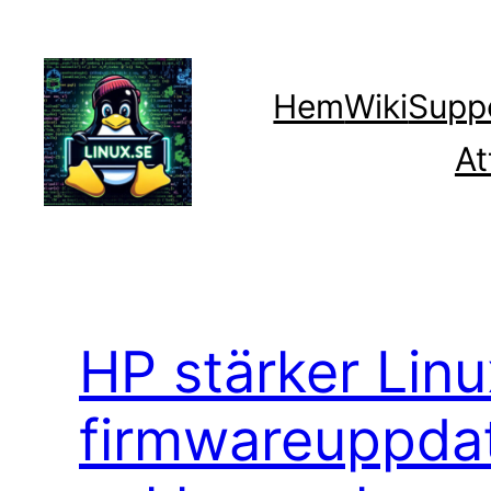
Hoppa
till
innehåll
Hem
Wiki
Supp
At
HP stärker Linu
firmwareuppdate