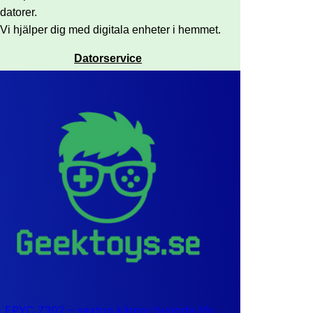
datorer.
Vi hjälper dig med digitala enheter i hemmet.
Datorservice
EPYC 7302 – sexton kärnor byggda för