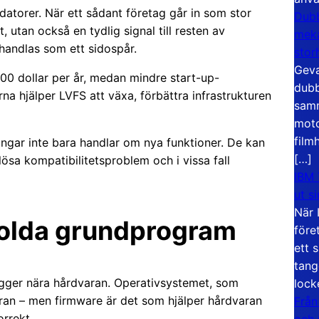
datorer. När ett sådant företag går in som stor
Dubb
, utan också en tydlig signal till resten av
meka
handlas som ett sidospår.
stor
Geva
00 dollar per år, medan mindre start-up-
dubb
na hjälper LVFS att växa, förbättra infrastrukturen
samm
moto
film
ingar inte bara handlar om nya funktioner. De kan
[…]
 lösa kompatibilitetsproblem och i vissa fall
IBM 
ut s
När 
dolda grundprogram
före
ett 
tang
gger nära hårdvaran. Operativsystemet, som
lock
an – men firmware är det som hjälper hårdvaran
Från
orrekt.
och