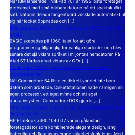
När IBM lanserade ThinkPad 701 år 1995 löste företaget
problemet med små bärbara datorer på ett spektakulärt
sätt. Datorns delade tangentbord vecklade automatiskt ut
sig när locket öppnades och […]
Från stordator till Atari ST – historien om BASIC och GFA
BASIC
BASIC skapades på 1960-talet för att göra
programmering tillgänglig för vanliga studenter och blev
senare det självklara språket i miljontals hemdatorer. På
Atari ST fördes arvet vidare av GFA […]
Commodore DOS – operativsystemet som bodde i
diskettstationen
När Commodore 64 läste en diskett var det inte bara
datorn som arbetade. Diskettstationen hade nämligen en
egen processor, ett eget minne och ett eget
operativsystem. Commodore DOS gjorde […]
HP EliteBook x360 1040 G7 – en lyxig företagsdator med
lång batteritid
HP EliteBook x360 1040 G7 var en påkostad
företagsdator som kombinerade elegant design, lång
batteritid och flera avancerade säkerhetsfunktioner. Med