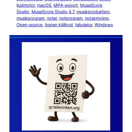
ljudmotor
, 
macOS
, 
MP4-export
, 
MuseScore
Studio
, 
MuseScore Studio 4.7
, 
musikproduktion
, 
musikprogram
, 
noter
, 
notprogram
, 
notskrivning
, 
Open-source
, 
öppen källkod
, 
tabulatur
, 
Windows