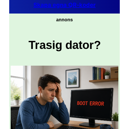
Skapa egna QR-koder
annons
Trasig dator?