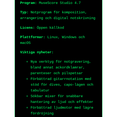
Program:
MuseScore Studio 4.7
Typ:
Notprogram för komposition,
arrangering och digital notskrivning
Licens:
Öppen källkod
Plattformar:
Linux, Windows och
macOS
Viktiga nyheter:
Nya verktyg för notgravering,
bland annat ackordklamrar,
parenteser och pilspetsar
Förbättrad gitarrnotation med
stöd för dives, capo-lägen och
tabulatur
Sökbar mixer för snabbare
hantering av ljud och effekter
Förbättrad ljudmotor med lägre
fördröjning