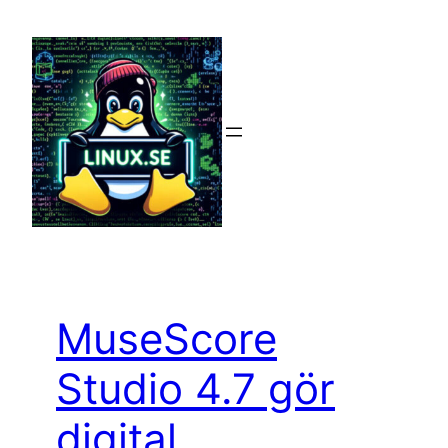
Hoppa
till
innehåll
MuseScore
Studio 4.7 gör
digital