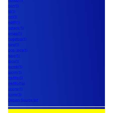
nohup(1)
pon(1)
ld(1)
nm(1)
ndiff(1)
gstack(1)
pmap(1)
hugetop(1)
lsirq(1)
pcp-ipcs(1)
lsipc(1)
ipcs(1)
ipcmk(1)
ipcrm(1)
mkfifo(1)
mkfifo(1p)
uconv(1)
iconv(1)
Debian Source list