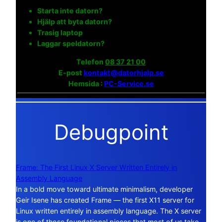
Starta inte datorn?
Hjälp att byta datorn?
Trasig laptop
Laggar speldatorn?
Telefon
08 37 21 00
E-post
kontakt@datorhjalp.se
Hemsida :
PC-Service.se
Debugpoint
Frame: The First Linux X Server Written Entirely in
Assembly Language
In a bold move toward ultimate minimalism, developer
Geir Isene has created Frame — the first X11 server for
Linux written entirely in assembly language. The X server
is one of those foundational pieces that most of us take