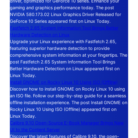
driver, optimized for GeForce 10 series. Enhance your
gaming and graphics performance today. The post
NVIDIA 580.173.02 Linux Graphics Driver Released for
GeForce 10 Series appeared first on Linux Today.
Fastfetch 2.65 System Information Tool Brings Better
Hardware Detection on Linux
Upgrade your Linux experience with Fastfetch 2.65,
featuring superior hardware detection to provide
comprehensive system information at your fingertips. The
post Fastfetch 2.65 System Information Tool Brings
Better Hardware Detection on Linux appeared first on
Linux Today.
Install GNOME on Rocky Linux 10 Using ISO (Offline)
Discover how to install GNOME on Rocky Linux 10 using
an ISO file. Follow our step-by-step guide for a seamless
offline installation experience. The post Install GNOME on
Rocky Linux 10 Using ISO (Offline) appeared first on
Linux Today.
Calibre 9.10 Open-Source E-Book Manager Brings New
UI to the Content Server
Discover the latest features of Calibre 9.10, the open-