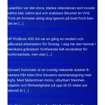
DVD
LaserDisc var den stora, blanka videoskivan som lovade
bättre bild, bättre ljud och snabbare åtkomst än VHS.
Trots att formatet aldrig slog igenom på bred front blev
det en […]
HP ProBook 430 G4 – en arbetsdator från tiden före
Windows 11
HP ProBook 430 G4 var en gång en modern och
påkostad arbetsdator för företag. I dag har den hamnat i
teknikens gränsland: fortfarande fullt användbar för
kontorsarbete, men utan […]
Dubbelåtta Kameran Gevaert Automatic – en mekanisk
filmkamera från 8 mm-filmens storhetstid
Gevaert Automatic är en ovanlig mekanisk dubbel-8-
kamera från tiden före Gevaerts sammanslagning med
Agfa. Med fjäderdriven motor, utbytbart Steinheil-
objektiv och filmhastigheter på upp till 32 bilder per
sekund är […]
IBM ThinkPad 701 – den lilla datorn som vecklade ut sina
vingar