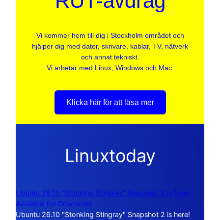
RUT-avdrag
Vi kommer hem till dig i Stockholm området och
hjälper dig med dator, skrivare, kablar, TV, nätverk
och annat tekniskt.
Vi arbetar med Linux, Windows och Mac.
Klicka här för att läsa mer
Linuxtoday
Ubuntu 26.10 “Stonking Stingray” Snapshot 2 Is Now
Available for Download
Ubuntu 26.10 "Stonking Stingray" Snapshot 2 is here!