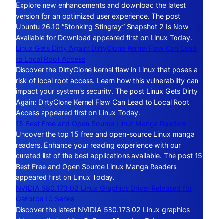
Explore new enhancements and download the latest
version for an optimized user experience. The post
Ubuntu 26.10 “Stonking Stingray” Snapshot 2 Is Now
Available for Download appeared first on Linux Today.
Linux Gets Dirty Again: DirtyClone Kernel Flaw Can Lead
to Local Root Access
Discover the DirtyClone kernel flaw in Linux that poses a
risk of local root access. Learn how this vulnerability can
impact your system's security. The post Linux Gets Dirty
Again: DirtyClone Kernel Flaw Can Lead to Local Root
Access appeared first on Linux Today.
15 Best Free and Open Source Linux Manga Readers
Uncover the top 15 free and open-source Linux manga
readers. Enhance your reading experience with our
curated list of the best applications available. The post 15
Best Free and Open Source Linux Manga Readers
appeared first on Linux Today.
NVIDIA 580.173.02 Linux Graphics Driver Released for
GeForce 10 Series
Discover the latest NVIDIA 580.173.02 Linux graphics