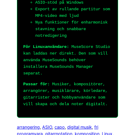
ASIO-stöd på Windows
Export av rullande partitur som
MP4-video med ljud
Nya funktioner för enharmonisk
stavning och snabbare
notredigering
För Linuxanvändare:
MuseScore Studio
kan laddas ner direkt. Den som vill
använda MuseSounds behöver
installera MuseSounds Manager
separat.
Passar för:
Musiker, kompositörer,
arrangörer, musiklärare, körledare,
gitarrister och hobbyanvändare som
vill skapa och dela noter digitalt.
arrangering
, 
ASIO
, 
capo
, 
digital musik
, 
fri
programvara
, 
gitarrnotation
, 
komposition
, 
Linux
, 