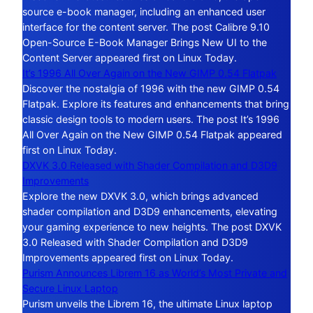
source e-book manager, including an enhanced user
interface for the content server. The post Calibre 9.10
Open-Source E-Book Manager Brings New UI to the
Content Server appeared first on Linux Today.
It’s 1996 All Over Again on the New GIMP 0.54 Flatpak
Discover the nostalgia of 1996 with the new GIMP 0.54
Flatpak. Explore its features and enhancements that bring
classic design tools to modern users. The post It’s 1996
All Over Again on the New GIMP 0.54 Flatpak appeared
first on Linux Today.
DXVK 3.0 Released with Shader Compilation and D3D9
Improvements
Explore the new DXVK 3.0, which brings advanced
shader compilation and D3D9 enhancements, elevating
your gaming experience to new heights. The post DXVK
3.0 Released with Shader Compilation and D3D9
Improvements appeared first on Linux Today.
Purism Announces Librem 16 as World’s Most Private and
Secure Linux Laptop
Purism unveils the Librem 16, the ultimate Linux laptop