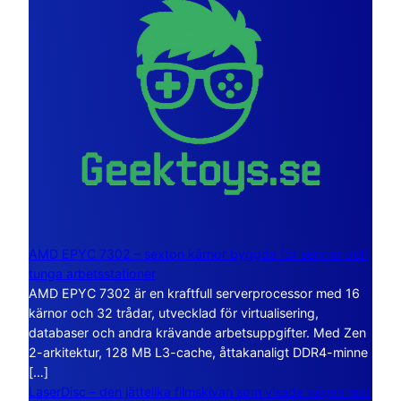
AMD EPYC 7302 – sexton kärnor byggda för servrar och
tunga arbetsstationer
AMD EPYC 7302 är en kraftfull serverprocessor med 16
kärnor och 32 trådar, utvecklad för virtualisering,
databaser och andra krävande arbetsuppgifter. Med Zen
2-arkitektur, 128 MB L3-cache, åttakanaligt DDR4-minne
[…]
LaserDisc – den jättelika filmskivan som visade vägen mot