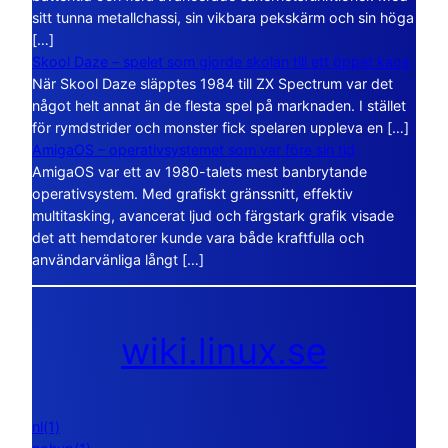
sitt tunna metallchassi, sin vikbara pekskärm och sin höga
[…]
Skool Daze – spelet som gjorde skolan till ett öppet kaos
När Skool Daze släpptes 1984 till ZX Spectrum var det
något helt annat än de flesta spel på marknaden. I stället
för rymdstrider och monster fick spelaren uppleva en […]
AmigaOS – operativsystemet som var före sin tid
AmigaOS var ett av 1980-talets mest banbrytande
operativsystem. Med grafiskt gränssnitt, effektiv
multitasking, avancerat ljud och färgstark grafik visade
det att hemdatorer kunde vara både kraftfulla och
användarvänliga långt […]
wiki.linux.se
nl(1)