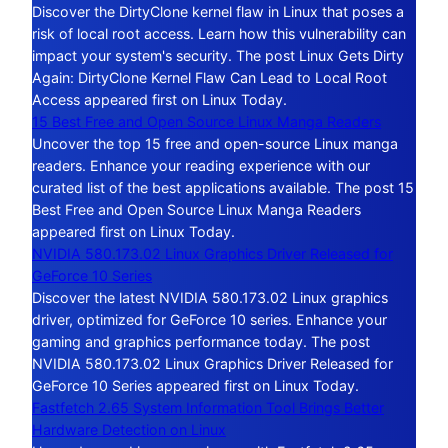
Discover the DirtyClone kernel flaw in Linux that poses a
risk of local root access. Learn how this vulnerability can
impact your system's security. The post Linux Gets Dirty
Again: DirtyClone Kernel Flaw Can Lead to Local Root
Access appeared first on Linux Today.
15 Best Free and Open Source Linux Manga Readers
Uncover the top 15 free and open-source Linux manga
readers. Enhance your reading experience with our
curated list of the best applications available. The post 15
Best Free and Open Source Linux Manga Readers
appeared first on Linux Today.
NVIDIA 580.173.02 Linux Graphics Driver Released for
GeForce 10 Series
Discover the latest NVIDIA 580.173.02 Linux graphics
driver, optimized for GeForce 10 series. Enhance your
gaming and graphics performance today. The post
NVIDIA 580.173.02 Linux Graphics Driver Released for
GeForce 10 Series appeared first on Linux Today.
Fastfetch 2.65 System Information Tool Brings Better
Hardware Detection on Linux