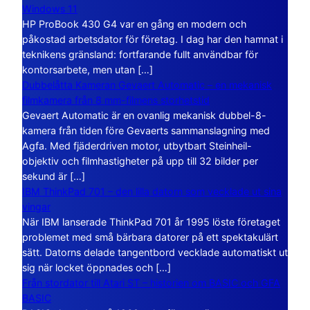
Windows 11
HP ProBook 430 G4 var en gång en modern och
påkostad arbetsdator för företag. I dag har den hamnat i
teknikens gränsland: fortfarande fullt användbar för
kontorsarbete, men utan […]
Dubbelåtta Kameran Gevaert Automatic – en mekanisk
filmkamera från 8 mm-filmens storhetstid
Gevaert Automatic är en ovanlig mekanisk dubbel-8-
kamera från tiden före Gevaerts sammanslagning med
Agfa. Med fjäderdriven motor, utbytbart Steinheil-
objektiv och filmhastigheter på upp till 32 bilder per
sekund är […]
IBM ThinkPad 701 – den lilla datorn som vecklade ut sina
vingar
När IBM lanserade ThinkPad 701 år 1995 löste företaget
problemet med små bärbara datorer på ett spektakulärt
sätt. Datorns delade tangentbord vecklade automatiskt ut
sig när locket öppnades och […]
Från stordator till Atari ST – historien om BASIC och GFA
BASIC