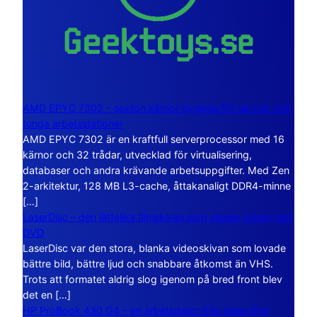
AMD EPYC 7302 – sexton kärnor byggda för servrar och
tunga arbetsstationer
AMD EPYC 7302 är en kraftfull serverprocessor med 16
kärnor och 32 trådar, utvecklad för virtualisering,
databaser och andra krävande arbetsuppgifter. Med Zen
2-arkitektur, 128 MB L3-cache, åttakanaligt DDR4-minne
[…]
LaserDisc – den jättelika filmskivan som visade vägen mot
DVD
LaserDisc var den stora, blanka videoskivan som lovade
bättre bild, bättre ljud och snabbare åtkomst än VHS.
Trots att formatet aldrig slog igenom på bred front blev
det en […]
HP ProBook 430 G4 – en arbetsdator från tiden före