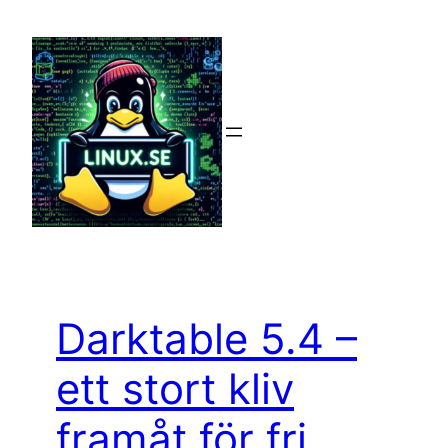
Hoppa
till
innehåll
Darktable 5.4 –
ett stort kliv
framåt för fri