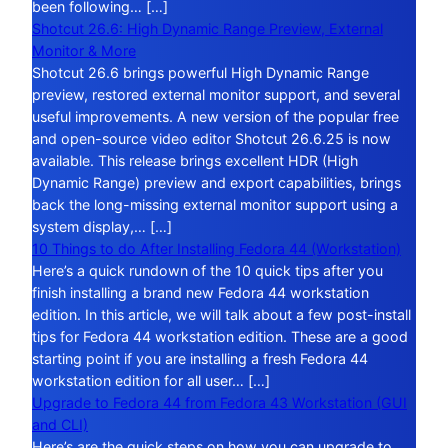
been following… […]
Shotcut 26.6: High Dynamic Range Preview, External
Monitor & More
Shotcut 26.6 brings powerful High Dynamic Range
preview, restored external monitor support, and several
useful improvements. A new version of the popular free
and open-source video editor Shotcut 26.6.25 is now
available. This release brings excellent HDR (High
Dynamic Range) preview and export capabilities, brings
back the long-missing external monitor support using a
system display,… […]
10 Things to do After Installing Fedora 44 (Workstation)
Here’s a quick rundown of the 10 quick tips after you
finish installing a brand new Fedora 44 workstation
edition. In this article, we will talk about a few post-install
tips for Fedora 44 workstation edition. These are a good
starting point if you are installing a fresh Fedora 44
workstation edition for all user… […]
Upgrade to Fedora 44 from Fedora 43 Workstation (GUI
and CLI)
Here’s are the quick steps on how you can upgrade to