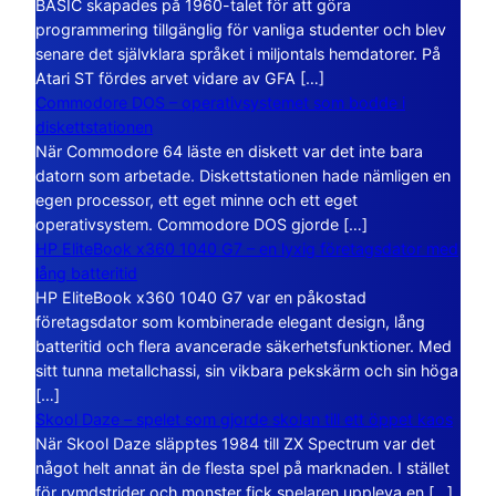
BASIC skapades på 1960-talet för att göra
programmering tillgänglig för vanliga studenter och blev
senare det självklara språket i miljontals hemdatorer. På
Atari ST fördes arvet vidare av GFA […]
Commodore DOS – operativsystemet som bodde i
diskettstationen
När Commodore 64 läste en diskett var det inte bara
datorn som arbetade. Diskettstationen hade nämligen en
egen processor, ett eget minne och ett eget
operativsystem. Commodore DOS gjorde […]
HP EliteBook x360 1040 G7 – en lyxig företagsdator med
lång batteritid
HP EliteBook x360 1040 G7 var en påkostad
företagsdator som kombinerade elegant design, lång
batteritid och flera avancerade säkerhetsfunktioner. Med
sitt tunna metallchassi, sin vikbara pekskärm och sin höga
[…]
Skool Daze – spelet som gjorde skolan till ett öppet kaos
När Skool Daze släpptes 1984 till ZX Spectrum var det
något helt annat än de flesta spel på marknaden. I stället
för rymdstrider och monster fick spelaren uppleva en […]