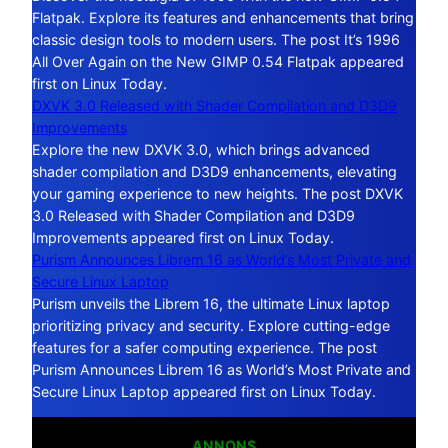
Flatpak. Explore its features and enhancements that bring
classic design tools to modern users. The post It’s 1996
All Over Again on the New GIMP 0.54 Flatpak appeared
first on Linux Today.
DXVK 3.0 Released with Shader Compilation and D3D9
Improvements
Explore the new DXVK 3.0, which brings advanced
shader compilation and D3D9 enhancements, elevating
your gaming experience to new heights. The post DXVK
3.0 Released with Shader Compilation and D3D9
Improvements appeared first on Linux Today.
Purism Announces Librem 16 as World’s Most Private and
Secure Linux Laptop
Purism unveils the Librem 16, the ultimate Linux laptop
prioritizing privacy and security. Explore cutting-edge
features for a safer computing experience. The post
Purism Announces Librem 16 as World’s Most Private and
Secure Linux Laptop appeared first on Linux Today.
ANNONS