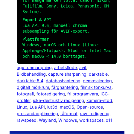
för många märken (bl.a. Canon, Nikon,
Fujifilm, Sony, Leica, Panasonic, OM
System).
Export & API
Lua API 9.6, manuell chroma-
subsampling för AVIF-export.
Plattformar
Windows, macOS och Linux (Linux:
AppImage/Flatpak). Stöd för Intel-Mac
och macOS < 14.0 borttaget.
agx tonmappning
, 
arbetsflöde
, 
avif
, 
Bildbehandling
, 
capture sharpening
, 
darktable
, 
darktable 5.4
, 
databashantering
, 
demosaicering
, 
digitalt mörkrum
, 
färghantering
, 
filmisk tonkurva
, 
fotografi
, 
fotoredigering
, 
fri programvara
, 
ICC-
profiler
, 
icke-destruktiv redigering
, 
kamera-stöd
, 
Linux
, 
Lua API
, 
lut3d
, 
macOS
, 
Open-source
, 
prestandaoptimering
, 
råformat
, 
raw-redigering
, 
rawspeed
, 
Wayland
, 
Windows
, 
workspaces
, 
x11