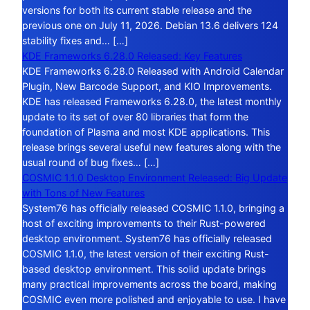
versions for both its current stable release and the
previous one on July 11, 2026. Debian 13.6 delivers 124
stability fixes and… […]
KDE Frameworks 6.28.0 Released: Key Features
KDE Frameworks 6.28.0 Released with Android Calendar
Plugin, New Barcode Support, and KIO Improvements.
KDE has released Frameworks 6.28.0, the latest monthly
update to its set of over 80 libraries that form the
foundation of Plasma and most KDE applications. This
release brings several useful new features along with the
usual round of bug fixes… […]
COSMIC 1.1.0 Desktop Environment Released: Big Update
with Tons of New Features
System76 has officially released COSMIC 1.1.0, bringing a
host of exciting improvements to their Rust-powered
desktop environment. System76 has officially released
COSMIC 1.1.0, the latest version of their exciting Rust-
based desktop environment. This solid update brings
many practical improvements across the board, making
COSMIC even more polished and enjoyable to use. I have