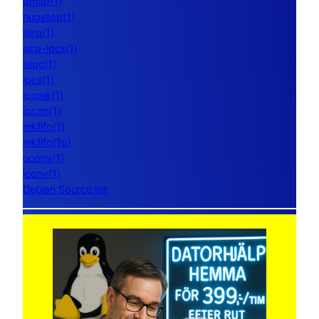
pmap(1)
hugetop(1)
lsirq(1)
pcp-ipcs(1)
lsipc(1)
ipcs(1)
ipcmk(1)
ipcrm(1)
mkfifo(1)
mkfifo(1p)
uconv(1)
iconv(1)
Debian Source list