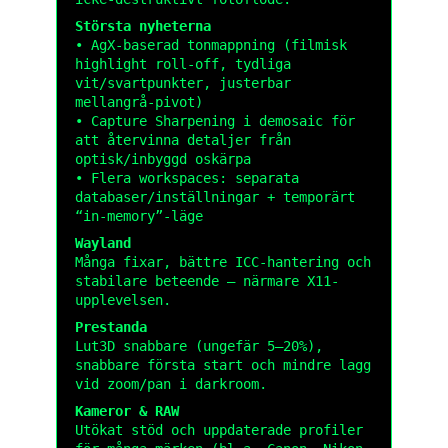
Största nyheterna
• AgX-baserad tonmappning (filmisk
highlight roll-off, tydliga
vit/svartpunkter, justerbar
mellangrå-pivot)
• Capture Sharpening i demosaic för
att återvinna detaljer från
optisk/inbyggd oskärpa
• Flera workspaces: separata
databaser/inställningar + temporärt
“in-memory”-läge
Wayland
Många fixar, bättre ICC-hantering och
stabilare beteende – närmare X11-
upplevelsen.
Prestanda
Lut3D snabbare (ungefär 5–20%),
snabbare första start och mindre lagg
vid zoom/pan i darkroom.
Kameror & RAW
Utökat stöd och uppdaterade profiler