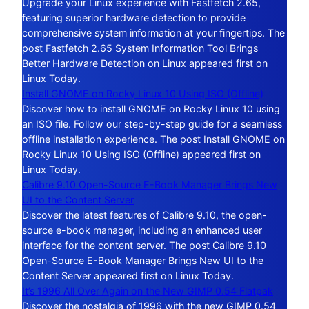
Upgrade your Linux experience with Fastfetch 2.65,
featuring superior hardware detection to provide
comprehensive system information at your fingertips. The
post Fastfetch 2.65 System Information Tool Brings
Better Hardware Detection on Linux appeared first on
Linux Today.
Install GNOME on Rocky Linux 10 Using ISO (Offline)
Discover how to install GNOME on Rocky Linux 10 using
an ISO file. Follow our step-by-step guide for a seamless
offline installation experience. The post Install GNOME on
Rocky Linux 10 Using ISO (Offline) appeared first on
Linux Today.
Calibre 9.10 Open-Source E-Book Manager Brings New
UI to the Content Server
Discover the latest features of Calibre 9.10, the open-
source e-book manager, including an enhanced user
interface for the content server. The post Calibre 9.10
Open-Source E-Book Manager Brings New UI to the
Content Server appeared first on Linux Today.
It’s 1996 All Over Again on the New GIMP 0.54 Flatpak
Discover the nostalgia of 1996 with the new GIMP 0.54