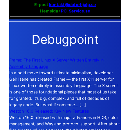
E-post
kontakt@datorhjalp.se
Hemsida :
PC-Service.se
Debugpoint
Frame: The First Linux X Server Written Entirely in
Assembly Language
In a bold move toward ultimate minimalism, developer
Geir Isene has created Frame — the first X11 server for
Linux written entirely in assembly language. The X server
is one of those foundational pieces that most of us take
for granted. It’s big, complex, and full of decades of
legacy code. But what if someone… […]
Weston 16.0 Released: Key New Features
Weston 16.0 released with major advances in HDR, color
management, and Wayland protocol support. After about