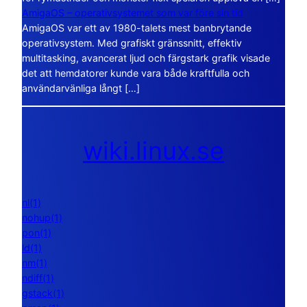
AmigaOS – operativsystemet som var före sin tid
AmigaOS var ett av 1980-talets mest banbrytande
operativsystem. Med grafiskt gränssnitt, effektiv
multitasking, avancerat ljud och färgstark grafik visade
det att hemdatorer kunde vara både kraftfulla och
användarvänliga långt […]
wiki.linux.se
nl(1)
nohup(1)
pon(1)
ld(1)
nm(1)
ndiff(1)
gstack(1)