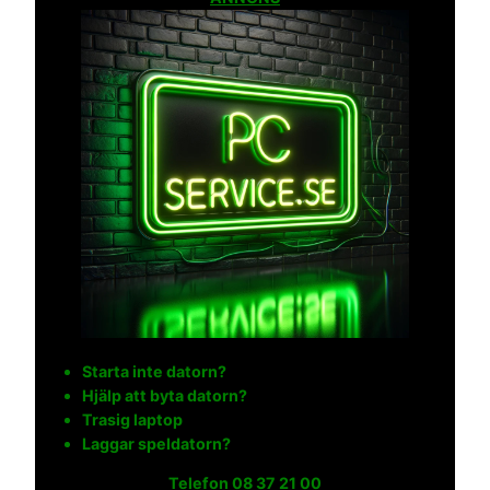
Starta inte datorn?
Hjälp att byta datorn?
Trasig laptop
Laggar speldatorn?
Telefon
08 37 21 00