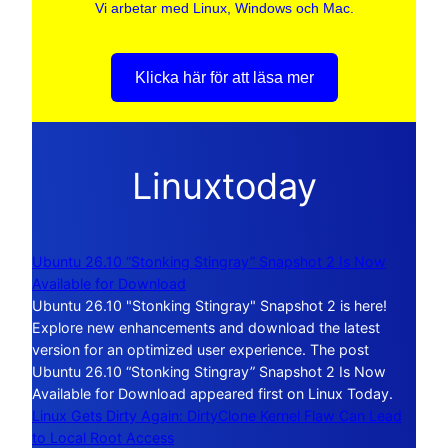
Vi arbetar med Linux, Windows och Mac.
Klicka här för att läsa mer
Linuxtoday
Ubuntu 26.10 “Stonking Stingray” Snapshot 2 Is Now
Available for Download
Ubuntu 26.10 "Stonking Stingray" Snapshot 2 is here!
Explore new enhancements and download the latest
version for an optimized user experience. The post
Ubuntu 26.10 “Stonking Stingray” Snapshot 2 Is Now
Available for Download appeared first on Linux Today.
Linux Gets Dirty Again: DirtyClone Kernel Flaw Can Lead
to Local Root Access