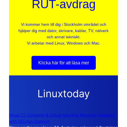
RUT-avdrag
Vi kommer hem till dig i Stockholm området och
hjälper dig med dator, skrivare, kablar, TV, nätverk
och annat tekniskt.
Vi arbetar med Linux, Windows och Mac.
Klicka här för att läsa mer
Linuxtoday
Incus 7.2 Container & Virtual Machine Manager Released
with SELinux Support