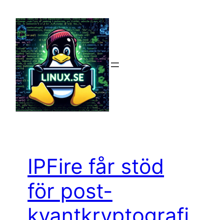
Hoppa
till
innehåll
IPFire får stöd
för post-
kvantkryptografi