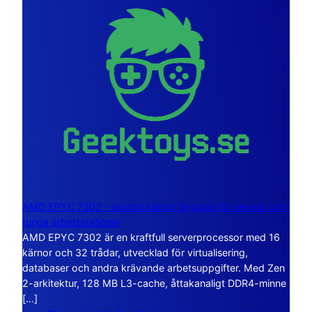
AMD EPYC 7302 – sexton kärnor byggda för servrar och
tunga arbetsstationer
AMD EPYC 7302 är en kraftfull serverprocessor med 16
kärnor och 32 trådar, utvecklad för virtualisering,
databaser och andra krävande arbetsuppgifter. Med Zen
2-arkitektur, 128 MB L3-cache, åttakanaligt DDR4-minne
[…]