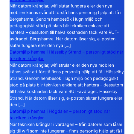
När datorn krånglar, wifi slutar fungera eller den nya
mobilen känns svår att förstå finns personlig hjälp att få i
Bergshamra. Genom hembesök i lugn miljö och
pedagogiskt stöd på plats blir tekniken enklare att
hantera – dessutom till halva kostnaden tack vare RUT-
avdraget. Bergshamra. När datorn låser sig, e-posten
slutar fungera eller den nya […]
Datorhjälp hemma i Hässelby Strand – personligt stöd när
tekniken krånglar
När datorn krånglar, wifi strular eller den nya mobilen
känns svår att förstå finns personlig hjälp att få i Hässelby
Strand. Genom hembesök i lugn miljö och pedagogiskt
stöd på plats blir tekniken enklare att hantera – dessutom
till halva kostnaden tack vare RUT-avdraget. Hässelby
Strand. När datorn låser sig, e-posten slutar fungera eller
den […]
Datorhjälp hemma i Högdalen – personligt stöd när
tekniken krånglar
När tekniken krånglar i vardagen – från datorer som låser
sig till wifi som inte fungerar – finns personlig hjälp att få i