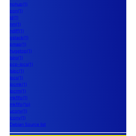
nohup(1)
pon(1)
ld(1)
nm(1)
ndiff(1)
gstack(1)
pmap(1)
hugetop(1)
lsirq(1)
pcp-ipcs(1)
lsipc(1)
ipcs(1)
ipcmk(1)
ipcrm(1)
mkfifo(1)
mkfifo(1p)
uconv(1)
iconv(1)
Debian Source list