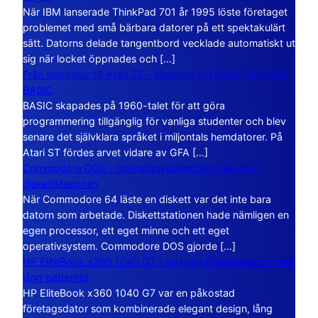
När IBM lanserade ThinkPad 701 år 1995 löste företaget
problemet med små bärbara datorer på ett spektakulärt
sätt. Datorns delade tangentbord vecklade automatiskt ut
sig när locket öppnades och […]
Från stordator till Atari ST – historien om BASIC och GFA
BASIC
BASIC skapades på 1960-talet för att göra
programmering tillgänglig för vanliga studenter och blev
senare det självklara språket i miljontals hemdatorer. På
Atari ST fördes arvet vidare av GFA […]
Commodore DOS – operativsystemet som bodde i
diskettstationen
När Commodore 64 läste en diskett var det inte bara
datorn som arbetade. Diskettstationen hade nämligen en
egen processor, ett eget minne och ett eget
operativsystem. Commodore DOS gjorde […]
HP EliteBook x360 1040 G7 – en lyxig företagsdator med
lång batteritid
HP EliteBook x360 1040 G7 var en påkostad
företagsdator som kombinerade elegant design, lång