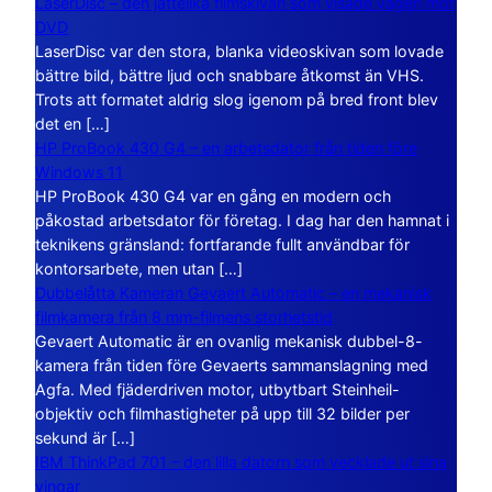
LaserDisc – den jättelika filmskivan som visade vägen mot
DVD
LaserDisc var den stora, blanka videoskivan som lovade
bättre bild, bättre ljud och snabbare åtkomst än VHS.
Trots att formatet aldrig slog igenom på bred front blev
det en […]
HP ProBook 430 G4 – en arbetsdator från tiden före
Windows 11
HP ProBook 430 G4 var en gång en modern och
påkostad arbetsdator för företag. I dag har den hamnat i
teknikens gränsland: fortfarande fullt användbar för
kontorsarbete, men utan […]
Dubbelåtta Kameran Gevaert Automatic – en mekanisk
filmkamera från 8 mm-filmens storhetstid
Gevaert Automatic är en ovanlig mekanisk dubbel-8-
kamera från tiden före Gevaerts sammanslagning med
Agfa. Med fjäderdriven motor, utbytbart Steinheil-
objektiv och filmhastigheter på upp till 32 bilder per
sekund är […]
IBM ThinkPad 701 – den lilla datorn som vecklade ut sina
vingar