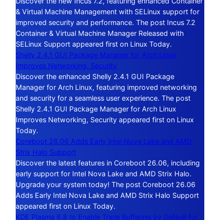
Discover the new Incus 7.2, featuring enhanced Container
& Virtual Machine Management with SELinux support for
improved security and performance. The post Incus 7.2
Container & Virtual Machine Manager Released with
SELinux Support appeared first on Linux Today.
Shelly 2.4.1 GUI Package Manager for Arch Linux
Improves Networking, Security
Discover the enhanced Shelly 2.4.1 GUI Package
Manager for Arch Linux, featuring improved networking
and security for a seamless user experience. The post
Shelly 2.4.1 GUI Package Manager for Arch Linux
Improves Networking, Security appeared first on Linux
Today.
Coreboot 26.06 Adds Early Intel Nova Lake and AMD
Strix Halo Support
Discover the latest features in Coreboot 26.06, including
early support for Intel Nova Lake and AMD Strix Halo.
Upgrade your system today! The post Coreboot 26.06
Adds Early Intel Nova Lake and AMD Strix Halo Support
appeared first on Linux Today.
KDE Plasma 6.8 to Enable Triple Buffering by Default for