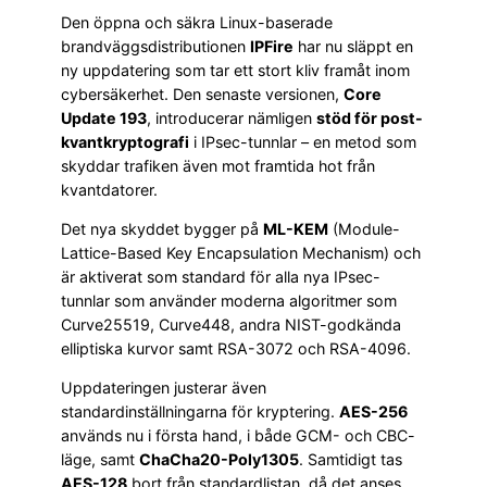
Den öppna och säkra Linux-baserade
brandväggsdistributionen
IPFire
har nu släppt en
ny uppdatering som tar ett stort kliv framåt inom
cybersäkerhet. Den senaste versionen,
Core
Update 193
, introducerar nämligen
stöd för post-
kvantkryptografi
i IPsec-tunnlar – en metod som
skyddar trafiken även mot framtida hot från
kvantdatorer.
Det nya skyddet bygger på
ML-KEM
(Module-
Lattice-Based Key Encapsulation Mechanism) och
är aktiverat som standard för alla nya IPsec-
tunnlar som använder moderna algoritmer som
Curve25519, Curve448, andra NIST-godkända
elliptiska kurvor samt RSA-3072 och RSA-4096.
Uppdateringen justerar även
standardinställningarna för kryptering.
AES-256
används nu i första hand, i både GCM- och CBC-
läge, samt
ChaCha20-Poly1305
. Samtidigt tas
AES-128
bort från standardlistan, då det anses