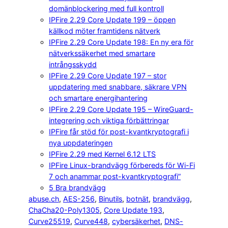
domänblockering med full kontroll
IPFire 2.29 Core Update 199 – öppen
källkod möter framtidens nätverk
IPFire 2.29 Core Update 198: En ny era för
nätverkssäkerhet med smartare
intrångsskydd
IPFire 2.29 Core Update 197 – stor
uppdatering med snabbare, säkrare VPN
och smartare energihantering
IPFire 2.29 Core Update 195 – WireGuard-
integrering och viktiga förbättringar
IPFire får stöd för post-kvantkryptografi i
nya uppdateringen
IPFire 2.29 med Kernel 6.12 LTS
IPFire Linux-brandvägg förbereds för Wi-Fi
7 och anammar post-kvantkryptografi”
5 Bra brandvägg
abuse.ch
, 
AES-256
, 
Binutils
, 
botnät
, 
brandvägg
, 
ChaCha20-Poly1305
, 
Core Update 193
, 
Curve25519
, 
Curve448
, 
cybersäkerhet
, 
DNS-