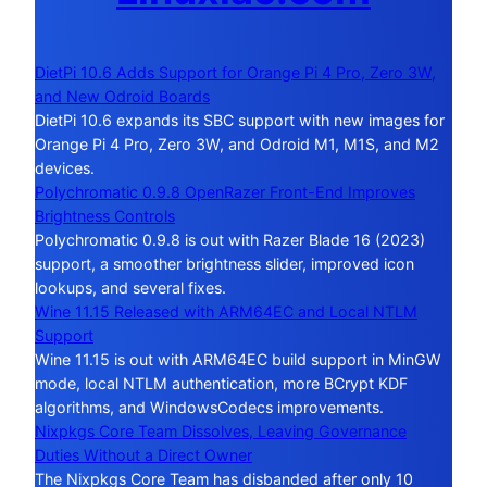
DietPi 10.6 Adds Support for Orange Pi 4 Pro, Zero 3W,
and New Odroid Boards
DietPi 10.6 expands its SBC support with new images for
Orange Pi 4 Pro, Zero 3W, and Odroid M1, M1S, and M2
devices.
Polychromatic 0.9.8 OpenRazer Front-End Improves
Brightness Controls
Polychromatic 0.9.8 is out with Razer Blade 16 (2023)
support, a smoother brightness slider, improved icon
lookups, and several fixes.
Wine 11.15 Released with ARM64EC and Local NTLM
Support
Wine 11.15 is out with ARM64EC build support in MinGW
mode, local NTLM authentication, more BCrypt KDF
algorithms, and WindowsCodecs improvements.
Nixpkgs Core Team Dissolves, Leaving Governance
Duties Without a Direct Owner
The Nixpkgs Core Team has disbanded after only 10