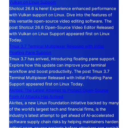
Vulkan on Linux Support
Shotcut 26.6 is here! Experience enhanced performance
with Vulkan support on Linux. Dive into the features of
this versatile open-source video editing software. The
post Shotcut 26.6 Open-Source Video Editor Released
with Vulkan on Linux Support appeared first on Linux
Today.
Tmux 3.7 Terminal Multiplexer Released with Initial
Floating Pane Support
Tmux 3.7 has arrived, introducing floating pane support.
Explore how this update can improve your terminal
workflow and boost productivity. The post Tmux 3.7
Terminal Multiplexer Released with Initial Floating Pane
Support appeared first on Linux Today.
Akrites: The Latest Attempt to Protect Open-Source
From AI Attacks Has Arrived
Akrites, a new Linux Foundation initiative backed by many
of the world’s largest tech and financial firms, is the
industry’s latest attempt to get ahead of AI‑accelerated
software supply chain risks by helping maintainers harden
critical open-source projects before attackers can exploit