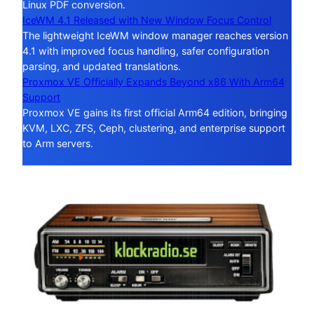
Linux PDF conversion.
IceWM 4.1 Released with New Window Focus Control
The lightweight IceWM window manager reaches version
4.1 with improved focus handling, safer configuration
parsing, and updated translations.
Proxmox VE Officially Expands Beyond x86 With Arm64
Support
Proxmox VE gains its first official Arm64 edition, bringing
KVM, LXC, ZFS, Ceph, clustering, and enterprise support
to Arm servers.