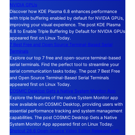
NVIDIA GPUs
Discover how KDE Plasma 6.8 enhances performance
with triple buffering enabled by default for NVIDIA GPUs,
improving your visual experience. The post KDE Plasma
6.8 to Enable Triple Buffering by Default for NVIDIA GPUs
appeared first on Linux Today.
7 Best Free and Open Source Terminal-Based Serial
Terminals
Explore our top 7 free and open-source terminal-based
serial terminals. Find the perfect tool to streamline your
serial communication tasks today. The post 7 Best Free
and Open Source Terminal-Based Serial Terminals
appeared first on Linux Today.
COSMIC Desktop Gets a Native System Monitor App
Explore the features of the native System Monitor app
now available on COSMIC Desktop, providing users with
essential performance tracking and system management
capabilities. The post COSMIC Desktop Gets a Native
System Monitor App appeared first on Linux Today.
Shotcut 26.6 Open-Source Video Editor Released with