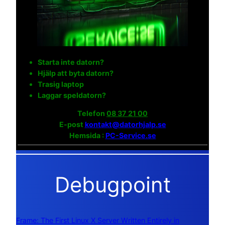
Starta inte datorn?
Hjälp att byta datorn?
Trasig laptop
Laggar speldatorn?
Telefon
08 37 21 00
E-post
kontakt@datorhjalp.se
Hemsida :
PC-Service.se
Debugpoint
Frame: The First Linux X Server Written Entirely in