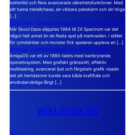
batteritid och flera avancerade säkerhetsfunktioner. Med
sitt tunna metallchassi, sin vikbara pekskärm och sin höga
[…]
Skool Daze – spelet som gjorde skolan till ett öppet kaos
När Skool Daze släpptes 1984 till ZX Spectrum var det
något helt annat än de flesta spel på marknaden. I stället
för rymdstrider och monster fick spelaren uppleva en […]
AmigaOS – operativsystemet som var före sin tid
AmigaOS var ett av 1980-talets mest banbrytande
operativsystem. Med grafiskt gränssnitt, effektiv
multitasking, avancerat ljud och färgstark grafik visade
det att hemdatorer kunde vara både kraftfulla och
användarvänliga långt […]
wiki.linux.se
nl(1)