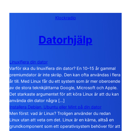
Klockradio
Datorhjälp
Linuxifiera din dator
Varför ska du linuxifiera din dator? En 10–15 år gammal
premiumdator är inte skräp. Den kan ofta användas i flera
år till. Med Linux får du ett system som är mer oberoende
av de stora teknikjättarna Google, Microsoft och Apple.
Det starkaste argumentet för att köra Linux är att du kan
använda din dator några […]
Installera Debian, Ubuntu eller Mint på din dator
Men först: vad är Linux? Troligen använder du redan
Linux utan att veta om det. Linux är en kärna, alltså en
grundkomponent som ett operativsystem behöver för att