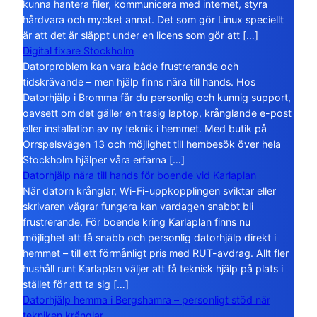
kunna hantera filer, kommunicera med internet, styra
hårdvara och mycket annat. Det som gör Linux speciellt
är att det är släppt under en licens som gör att […]
Digital fixare Stockholm
Datorproblem kan vara både frustrerande och
tidskrävande – men hjälp finns nära till hands. Hos
Datorhjälp i Bromma får du personlig och kunnig support,
oavsett om det gäller en trasig laptop, krånglande e-post
eller installation av ny teknik i hemmet. Med butik på
Orrspelsvägen 13 och möjlighet till hembesök över hela
Stockholm hjälper våra erfarna […]
Datorhjälp nära till hands för boende vid Karlaplan
När datorn krånglar, Wi-Fi-uppkopplingen sviktar eller
skrivaren vägrar fungera kan vardagen snabbt bli
frustrerande. För boende kring Karlaplan finns nu
möjlighet att få snabb och personlig datorhjälp direkt i
hemmet – till ett förmånligt pris med RUT-avdrag. Allt fler
hushåll runt Karlaplan väljer att få teknisk hjälp på plats i
stället för att ta sig […]
Datorhjälp hemma i Bergshamra – personligt stöd när
tekniken krånglar