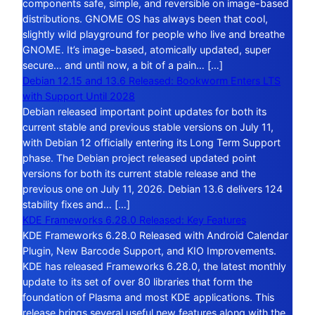
components safe, simple, and reversible on image-based
distributions. GNOME OS has always been that cool,
slightly wild playground for people who live and breathe
GNOME. It’s image-based, atomically updated, super
secure… and until now, a bit of a pain… […]
Debian 12.15 and 13.6 Released: Bookworm Enters LTS
with Support Until 2028
Debian released important point updates for both its
current stable and previous stable versions on July 11,
with Debian 12 officially entering its Long Term Support
phase. The Debian project released updated point
versions for both its current stable release and the
previous one on July 11, 2026. Debian 13.6 delivers 124
stability fixes and… […]
KDE Frameworks 6.28.0 Released: Key Features
KDE Frameworks 6.28.0 Released with Android Calendar
Plugin, New Barcode Support, and KIO Improvements.
KDE has released Frameworks 6.28.0, the latest monthly
update to its set of over 80 libraries that form the
foundation of Plasma and most KDE applications. This
release brings several useful new features along with the