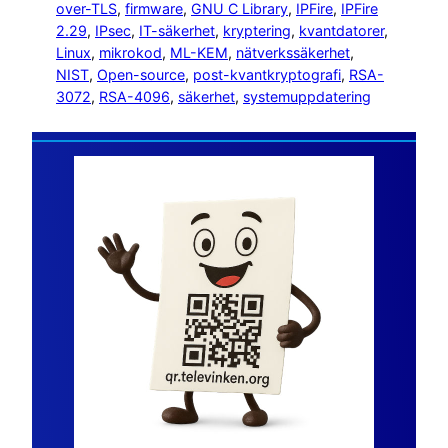
over-TLS
, 
firmware
, 
GNU C Library
, 
IPFire
, 
IPFire
2.29
, 
IPsec
, 
IT-säkerhet
, 
kryptering
, 
kvantdatorer
, 
Linux
, 
mikrokod
, 
ML-KEM
, 
nätverkssäkerhet
, 
NIST
, 
Open-source
, 
post-kvantkryptografi
, 
RSA-
3072
, 
RSA-4096
, 
säkerhet
, 
systemuppdatering