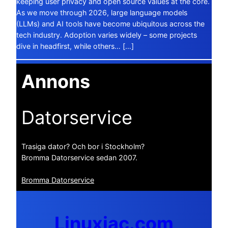
keeping user privacy and open source values at the core.
As we move through 2026, large language models
(LLMs) and AI tools have become ubiquitous across the
tech industry. Adoption varies widely – some projects
dive in headfirst, while others… […]
Annons
Datorservice
Trasiga dator? Och bor i Stockholm?
Bromma Datorservice sedan 2007.
Bromma Datorservice
Linuxiac.com