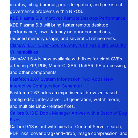
months, citing burnout, poor delegation, and persistent
governance problems within NixOS.
KDE Plasma 6.8 Improves Remote Desktop Performance
KDE Plasma 6.8 will bring faster remote desktop
performance, lower latency on poor connections,
reduced memory usage, and several UI refinements.
ClamAV 1.5.4 Open-Source Antivirus Fixes Eight Security
Vulnerabilities
ClamAV 1.5.4 is now available with fixes for eight CVEs
affecting ZIP, PDF, Mach-O, XAR, UnRAR, PE processing,
and other components.
Fastfetch 2.67 System Information Tool Adds New
Interactive Configuration Generator
Fastfetch 2.67 adds an experimental browser-based
config editor, interactive TUI generation, watch mode,
and multiple Linux-related fixes.
Calibre 9.13 E-Book Manager Arrives with a Batch of Bug
Fixes
Calibre 9.13 is out with fixes for Content Server search,
PDF links, cover drag-and-drop, image compression, and