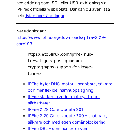
nedladdning som ISO- eller USB-avbildning via
IPFires officiella webbplats. Där kan du även läsa
hela
listan över ändringar
.
Nerladdningar :
https://www.ipfire.org/downloads/ipfire-2.29-
core193
https://9to5linux.com/ipfire-linux-
firewall-gets-post-quantum-
cryptography-support-for-ipsec-
tunnels
IPFire byter DNS-motor – snabbare, säkrare
och mer flexibel namnuppslagning
IPFire stärker skyddet mot nya Linux-
sårbarheter
IPFire 2.29 Core Update 201
IPFire 2.29 Core Update 200 – snabbare,
säkrare och med egen domänblockering
IPFire DBL – community-driven