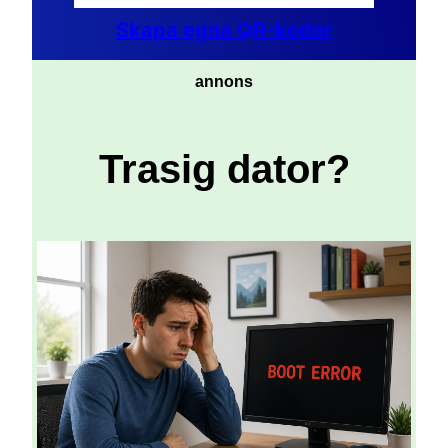
Skapa egna QR-koder
annons
Trasig dator?