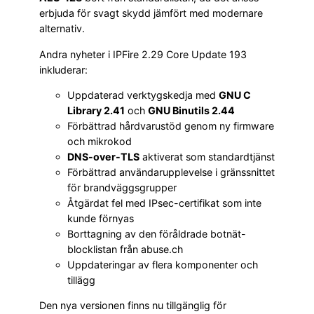
erbjuda för svagt skydd jämfört med modernare
alternativ.
Andra nyheter i IPFire 2.29 Core Update 193
inkluderar:
Uppdaterad verktygskedja med
GNU C
Library 2.41
och
GNU Binutils 2.44
Förbättrad hårdvarustöd genom ny firmware
och mikrokod
DNS-over-TLS
aktiverat som standardtjänst
Förbättrad användarupplevelse i gränssnittet
för brandväggsgrupper
Åtgärdat fel med IPsec-certifikat som inte
kunde förnyas
Borttagning av den föråldrade botnät-
blocklistan från abuse.ch
Uppdateringar av flera komponenter och
tillägg
Den nya versionen finns nu tillgänglig för