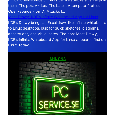
them. The post Akrites: The Latest Attempt to Protect
Open-Source From AI Attacks […]
Meet Drawy, KDE’s Infinite Whiteboard App for Linux
KDE’s Drawy brings an Excalidraw-like infinite whiteboard
to Linux desktops, built for quick sketches, diagrams,
annotations, and visual notes. The post Meet Drawy,
KDE’s Infinite Whiteboard App for Linux appeared first on
Linux Today.
ANNONS