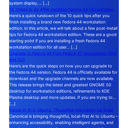
system display,… […]
10 Things to do After Installing Fedora 44 (Workstation)
Here’s a quick rundown of the 10 quick tips after you
finish installing a brand new Fedora 44 workstation
edition. In this article, we will talk about a few post-install
tips for Fedora 44 workstation edition. These are a good
starting point if you are installing a fresh Fedora 44
workstation edition for all user… […]
Upgrade to Fedora 44 from Fedora 43 Workstation (GUI
and CLI)
Here’s are the quick steps on how you can upgrade to
the Fedora 44 version. Fedora 44 is officially available for
download and the upgrade channels are now available.
This release brings the latest and greatest GNOME 50
desktop for workstation editions, refinements to KDE
Plasma desktop and more updates. If you are trying to…
[…]
Future of AI in Ubuntu: Thoughtful Integration via Snap
Canonical is bringing thoughtful, local-first AI to Ubuntu –
enhancing accessibility, enabling intelligent agents, and