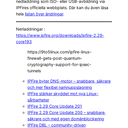
nedladdning som ISO- eller USB-avbildning via
IPFires officiella webbplats. Där kan du även läsa
hela
listan över ändringar
.
Nerladdningar :
https://www.ipfire.org/downloads/ipfire-2.29-
core193
https://9to5linux.com/ipfire-linux-
firewall-gets-post-quantum-
cryptography-support-for-ipsec-
tunnels
IPFire byter DNS-motor – snabbare, säkrare
och mer flexibel namnuppslagning
IPFire stärker skyddet mot nya Linux-
sårbarheter
IPFire 2.29 Core Update 201
IPFire 2.29 Core Update 200 – snabbare,
säkrare och med egen domänblockering
IPFire DBL – community-driven