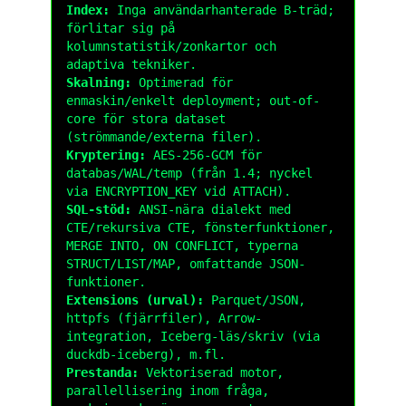
Index:
Inga användarhanterade B-träd;
förlitar sig på
kolumnstatistik/zonkartor och
adaptiva tekniker.
Skalning:
Optimerad för
enmaskin/enkelt deployment; out-of-
core för stora dataset
(strömmande/externa filer).
Kryptering:
AES-256-GCM för
databas/WAL/temp (från 1.4; nyckel
via
ENCRYPTION_KEY
vid
ATTACH
).
SQL-stöd:
ANSI-nära dialekt med
CTE/rekursiva CTE, fönsterfunktioner,
MERGE INTO
,
ON CONFLICT
, typerna
STRUCT
/
LIST
/
MAP
, omfattande
JSON
-
funktioner.
Extensions (urval):
Parquet/JSON,
httpfs
(fjärrfiler), Arrow-
integration, Iceberg-läs/skriv (via
duckdb-iceberg
), m.fl.
Prestanda:
Vektoriserad motor,
parallellisering inom fråga,