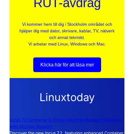
RUT-avdrag
Vi kommer hem till dig i Stockholm området och
hjälper dig med dator, skrivare, kablar, TV, nätverk
och annat tekniskt.
Vi arbetar med Linux, Windows och Mac.
Klicka här för att läsa mer
Linuxtoday
Incus 7.2 Container & Virtual Machine Manager Released
with SELinux Support
Discover the new Incus 7.2, featuring enhanced Container