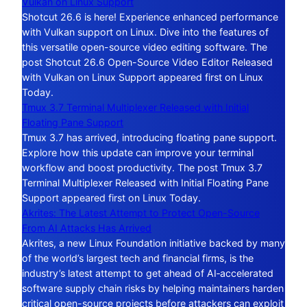
Vulkan on Linux Support
Shotcut 26.6 is here! Experience enhanced performance
with Vulkan support on Linux. Dive into the features of
this versatile open-source video editing software. The
post Shotcut 26.6 Open-Source Video Editor Released
with Vulkan on Linux Support appeared first on Linux
Today.
Tmux 3.7 Terminal Multiplexer Released with Initial
Floating Pane Support
Tmux 3.7 has arrived, introducing floating pane support.
Explore how this update can improve your terminal
workflow and boost productivity. The post Tmux 3.7
Terminal Multiplexer Released with Initial Floating Pane
Support appeared first on Linux Today.
Akrites: The Latest Attempt to Protect Open-Source
From AI Attacks Has Arrived
Akrites, a new Linux Foundation initiative backed by many
of the world’s largest tech and financial firms, is the
industry’s latest attempt to get ahead of AI‑accelerated
software supply chain risks by helping maintainers harden
critical open-source projects before attackers can exploit