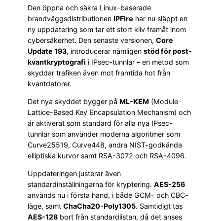
Den öppna och säkra Linux-baserade
brandväggsdistributionen
IPFire
har nu släppt en
ny uppdatering som tar ett stort kliv framåt inom
cybersäkerhet. Den senaste versionen,
Core
Update 193
, introducerar nämligen
stöd för post-
kvantkryptografi
i IPsec-tunnlar – en metod som
skyddar trafiken även mot framtida hot från
kvantdatorer.
Det nya skyddet bygger på
ML-KEM
(Module-
Lattice-Based Key Encapsulation Mechanism) och
är aktiverat som standard för alla nya IPsec-
tunnlar som använder moderna algoritmer som
Curve25519, Curve448, andra NIST-godkända
elliptiska kurvor samt RSA-3072 och RSA-4096.
Uppdateringen justerar även
standardinställningarna för kryptering.
AES-256
används nu i första hand, i både GCM- och CBC-
läge, samt
ChaCha20-Poly1305
. Samtidigt tas
AES-128
bort från standardlistan, då det anses