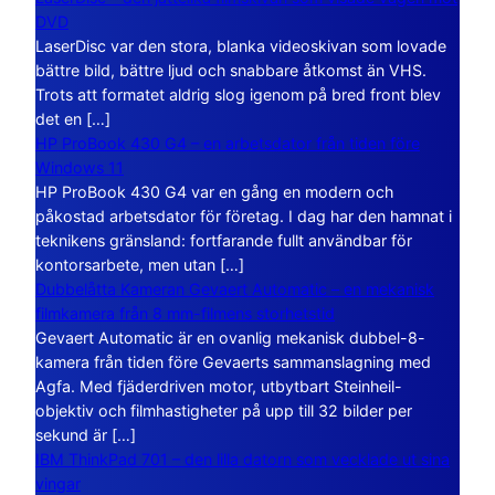
DVD
LaserDisc var den stora, blanka videoskivan som lovade
bättre bild, bättre ljud och snabbare åtkomst än VHS.
Trots att formatet aldrig slog igenom på bred front blev
det en […]
HP ProBook 430 G4 – en arbetsdator från tiden före
Windows 11
HP ProBook 430 G4 var en gång en modern och
påkostad arbetsdator för företag. I dag har den hamnat i
teknikens gränsland: fortfarande fullt användbar för
kontorsarbete, men utan […]
Dubbelåtta Kameran Gevaert Automatic – en mekanisk
filmkamera från 8 mm-filmens storhetstid
Gevaert Automatic är en ovanlig mekanisk dubbel-8-
kamera från tiden före Gevaerts sammanslagning med
Agfa. Med fjäderdriven motor, utbytbart Steinheil-
objektiv och filmhastigheter på upp till 32 bilder per
sekund är […]
IBM ThinkPad 701 – den lilla datorn som vecklade ut sina
vingar