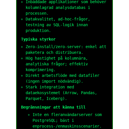
Inbäddade applikationer som behöver
kolumnlagrad analysdatabas i
processen.
Datakvalitet, ad-hoc-frågor,
testning av SQL-logik innan
produktion.
Typiska styrkor
Zero-install/zero-server: enkel att
paketera och distribuera.
Hög hastighet på kolumnära,
analytiska frågor; effektiv
komprimering.
Direkt arbetsflöde med datafiler
(ingen import nödvändig).
Stark integration med
dataekosystemet (Arrow, Pandas,
Parquet, Iceberg).
Begränsningar att känna till
Inte en fleranvändarserver som
PostgreSQL; bäst i
enprocess-/enmaskinsscenarier.