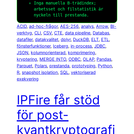
Inga manuella B-trädindex;
arbetsset och filstatistik är
nyckeln till prestanda.
ACID
, 
ad-hoc-frågor
, 
AES-256
, 
analys
, 
Arrow
, 
BI-
verktyg
, 
CLI
, 
CSV
, 
CTE
, 
data pipeline
, 
Databas
, 
datafiler
, 
datakvalitet
, 
dplyr
, 
DuckDB
, 
ELT
, 
ETL
, 
fönsterfunktioner
, 
Iceberg
, 
in-process
, 
JDBC
, 
JSON
, 
kolumnorienterad
, 
komprimering
, 
kryptering
, 
MERGE INTO
, 
ODBC
, 
OLAP
, 
Pandas
, 
Parquet
, 
Polars
, 
prestanda
, 
prototyping
, 
Python
, 
R
, 
snapshot isolation
, 
SQL
, 
vektoriserad
exekvering
IPFire får stöd
för post-
kvantkryptografi