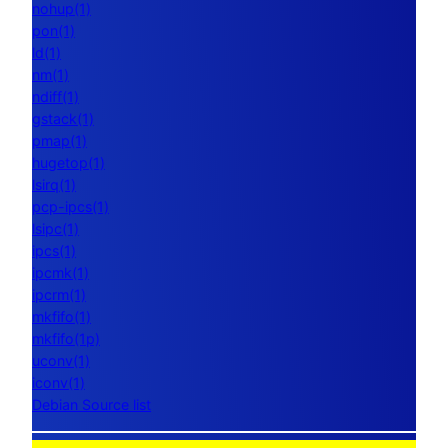
nohup(1)
pon(1)
ld(1)
nm(1)
ndiff(1)
gstack(1)
pmap(1)
hugetop(1)
lsirq(1)
pcp-ipcs(1)
lsipc(1)
ipcs(1)
ipcmk(1)
ipcrm(1)
mkfifo(1)
mkfifo(1p)
uconv(1)
iconv(1)
Debian Source list