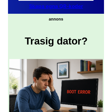
Skapa egna QR-koder
annons
Trasig dator?