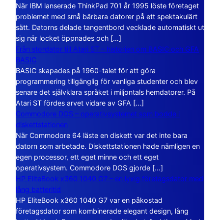
När IBM lanserade ThinkPad 701 år 1995 löste företaget
problemet med små bärbara datorer på ett spektakulärt
sätt. Datorns delade tangentbord vecklade automatiskt ut
sig när locket öppnades och […]
Från stordator till Atari ST – historien om BASIC och GFA
BASIC
BASIC skapades på 1960-talet för att göra
programmering tillgänglig för vanliga studenter och blev
senare det självklara språket i miljontals hemdatorer. På
Atari ST fördes arvet vidare av GFA […]
Commodore DOS – operativsystemet som bodde i
diskettstationen
När Commodore 64 läste en diskett var det inte bara
datorn som arbetade. Diskettstationen hade nämligen en
egen processor, ett eget minne och ett eget
operativsystem. Commodore DOS gjorde […]
HP EliteBook x360 1040 G7 – en lyxig företagsdator med
lång batteritid
HP EliteBook x360 1040 G7 var en påkostad
företagsdator som kombinerade elegant design, lång