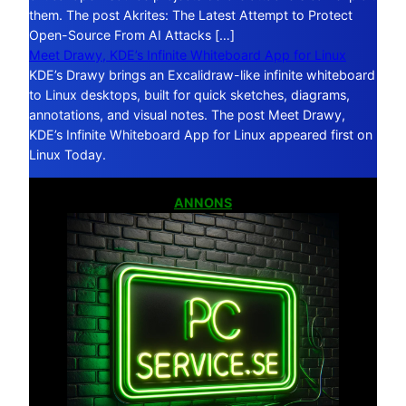
them. The post Akrites: The Latest Attempt to Protect
Open-Source From AI Attacks […]
Meet Drawy, KDE’s Infinite Whiteboard App for Linux
KDE’s Drawy brings an Excalidraw-like infinite whiteboard
to Linux desktops, built for quick sketches, diagrams,
annotations, and visual notes. The post Meet Drawy,
KDE’s Infinite Whiteboard App for Linux appeared first on
Linux Today.
ANNONS