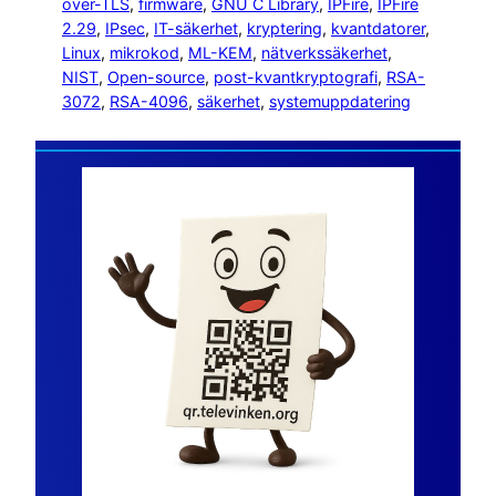
over-TLS
, 
firmware
, 
GNU C Library
, 
IPFire
, 
IPFire
2.29
, 
IPsec
, 
IT-säkerhet
, 
kryptering
, 
kvantdatorer
, 
Linux
, 
mikrokod
, 
ML-KEM
, 
nätverkssäkerhet
, 
NIST
, 
Open-source
, 
post-kvantkryptografi
, 
RSA-
3072
, 
RSA-4096
, 
säkerhet
, 
systemuppdatering