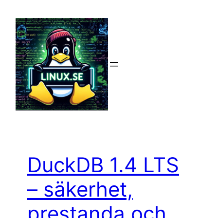
Hoppa
till
innehåll
DuckDB 1.4 LTS
– säkerhet,
prestanda och