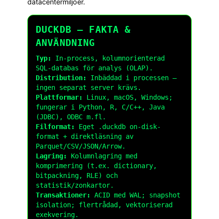
datacentermiljöer.
DUCKDB – FAKTA &
ANVÄNDNING
Typ:
In-process, kolumnorienterad
SQL-databas för analys (OLAP).
Distribution:
Inbäddad i processen –
ingen separat server krävs.
Plattformar:
Linux, macOS, Windows;
fungerar i Python, R, C/C++, Java
(JDBC), ODBC m.fl.
Filformat:
Eget
.duckdb
on-disk-
format + direktläsning av
Parquet/CSV/JSON/Arrow.
Lagring:
Kolumnlagring med
komprimering (t.ex. dictionary,
bitpackning, RLE) och
statistik/zonkartor.
Transaktioner:
ACID med WAL; snapshot
isolation; flertrådad, vektoriserad
exekvering.