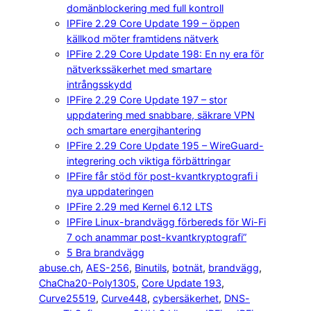
domänblockering med full kontroll
IPFire 2.29 Core Update 199 – öppen
källkod möter framtidens nätverk
IPFire 2.29 Core Update 198: En ny era för
nätverkssäkerhet med smartare
intrångsskydd
IPFire 2.29 Core Update 197 – stor
uppdatering med snabbare, säkrare VPN
och smartare energihantering
IPFire 2.29 Core Update 195 – WireGuard-
integrering och viktiga förbättringar
IPFire får stöd för post-kvantkryptografi i
nya uppdateringen
IPFire 2.29 med Kernel 6.12 LTS
IPFire Linux-brandvägg förbereds för Wi-Fi
7 och anammar post-kvantkryptografi”
5 Bra brandvägg
abuse.ch
, 
AES-256
, 
Binutils
, 
botnät
, 
brandvägg
, 
ChaCha20-Poly1305
, 
Core Update 193
, 
Curve25519
, 
Curve448
, 
cybersäkerhet
, 
DNS-