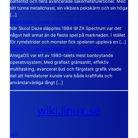
batteritid och flera avancerade säkerhetsfunktioner. Med
sitt tunna metallchassi, sin vikbara pekskärm och sin höga
[…]
Skool Daze – spelet som gjorde skolan till ett öppet kaos
När Skool Daze släpptes 1984 till ZX Spectrum var det
något helt annat än de flesta spel på marknaden. I stället
för rymdstrider och monster fick spelaren uppleva en […]
AmigaOS – operativsystemet som var före sin tid
AmigaOS var ett av 1980-talets mest banbrytande
operativsystem. Med grafiskt gränssnitt, effektiv
multitasking, avancerat ljud och färgstark grafik visade
det att hemdatorer kunde vara både kraftfulla och
användarvänliga långt […]
wiki.linux.se
nl(1)