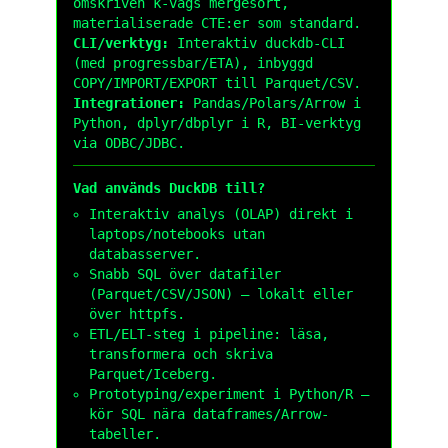
omskriven k-vägs mergesort,
materialiserade CTE:er som standard.
CLI/verktyg:
Interaktiv
duckdb
-CLI
(med progressbar/ETA), inbyggd
COPY/IMPORT/EXPORT till Parquet/CSV.
Integrationer:
Pandas/Polars/Arrow i
Python, dplyr/dbplyr i R, BI-verktyg
via ODBC/JDBC.
Vad används DuckDB till?
Interaktiv analys (OLAP) direkt i
laptops/notebooks utan
databasserver.
Snabb SQL över datafiler
(Parquet/CSV/JSON) – lokalt eller
över
httpfs
.
ETL/ELT-steg i pipeline: läsa,
transformera och skriva
Parquet/Iceberg.
Prototyping/experiment i Python/R –
kör SQL nära dataframes/Arrow-
tabeller.