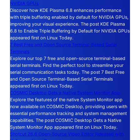
NVIDIA GPUs
Discover how KDE Plasma 6.8 enhances performance
with triple buffering enabled by default for NVIDIA GPUs,
improving your visual experience. The post KDE Plasma
6.8 to Enable Triple Buffering by Default for NVIDIA GPUs
appeared first on Linux Today.
7 Best Free and Open Source Terminal-Based Serial
Terminals
Explore our top 7 free and open-source terminal-based
serial terminals. Find the perfect tool to streamline your
serial communication tasks today. The post 7 Best Free
and Open Source Terminal-Based Serial Terminals
appeared first on Linux Today.
COSMIC Desktop Gets a Native System Monitor App
Explore the features of the native System Monitor app
now available on COSMIC Desktop, providing users with
essential performance tracking and system management
capabilities. The post COSMIC Desktop Gets a Native
System Monitor App appeared first on Linux Today.
Shotcut 26.6 Open-Source Video Editor Released with