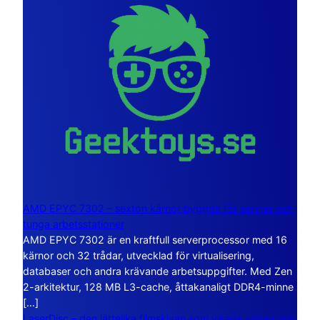
AMD EPYC 7302 – sexton kärnor byggda för servrar och
tunga arbetsstationer
AMD EPYC 7302 är en kraftfull serverprocessor med 16
kärnor och 32 trådar, utvecklad för virtualisering,
databaser och andra krävande arbetsuppgifter. Med Zen
2-arkitektur, 128 MB L3-cache, åttakanaligt DDR4-minne
[…]
LaserDisc – den jättelika filmskivan som visade vägen mot