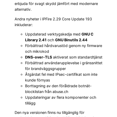
erbjuda för svagt skydd jämfört med modernare
alternativ.
Andra nyheter i IPFire 2.29 Core Update 193
inkluderar:
Uppdaterad verktygskedja med
GNU C
Library 2.41
och
GNU Binutils 2.44
Förbättrad hårdvarustöd genom ny firmware
och mikrokod
DNS-over-TLS
aktiverat som standardtjänst
Förbättrad användarupplevelse i gränssnittet
för brandväggsgrupper
Åtgärdat fel med IPsec-certifikat som inte
kunde förnyas
Borttagning av den föråldrade botnät-
blocklistan från abuse.ch
Uppdateringar av flera komponenter och
tillägg
Den nya versionen finns nu tillgänglig för