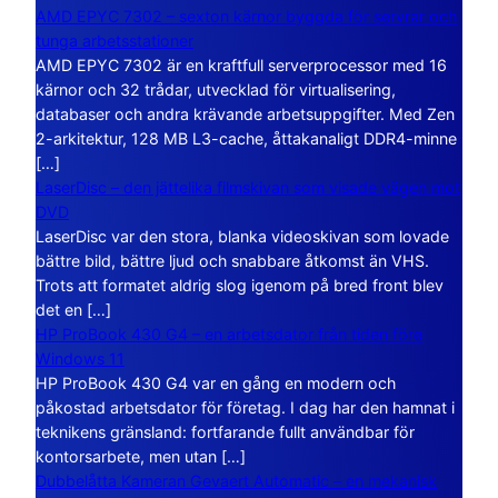
AMD EPYC 7302 – sexton kärnor byggda för servrar och
tunga arbetsstationer
AMD EPYC 7302 är en kraftfull serverprocessor med 16
kärnor och 32 trådar, utvecklad för virtualisering,
databaser och andra krävande arbetsuppgifter. Med Zen
2-arkitektur, 128 MB L3-cache, åttakanaligt DDR4-minne
[…]
LaserDisc – den jättelika filmskivan som visade vägen mot
DVD
LaserDisc var den stora, blanka videoskivan som lovade
bättre bild, bättre ljud och snabbare åtkomst än VHS.
Trots att formatet aldrig slog igenom på bred front blev
det en […]
HP ProBook 430 G4 – en arbetsdator från tiden före
Windows 11
HP ProBook 430 G4 var en gång en modern och
påkostad arbetsdator för företag. I dag har den hamnat i
teknikens gränsland: fortfarande fullt användbar för
kontorsarbete, men utan […]
Dubbelåtta Kameran Gevaert Automatic – en mekanisk