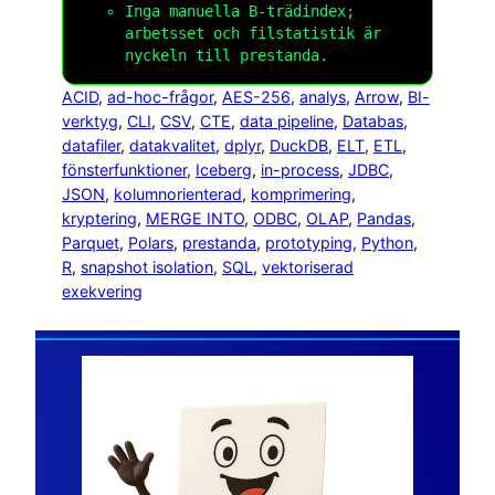
Inga manuella B-trädindex;
arbetsset och filstatistik är
nyckeln till prestanda.
ACID
, 
ad-hoc-frågor
, 
AES-256
, 
analys
, 
Arrow
, 
BI-
verktyg
, 
CLI
, 
CSV
, 
CTE
, 
data pipeline
, 
Databas
, 
datafiler
, 
datakvalitet
, 
dplyr
, 
DuckDB
, 
ELT
, 
ETL
, 
fönsterfunktioner
, 
Iceberg
, 
in-process
, 
JDBC
, 
JSON
, 
kolumnorienterad
, 
komprimering
, 
kryptering
, 
MERGE INTO
, 
ODBC
, 
OLAP
, 
Pandas
, 
Parquet
, 
Polars
, 
prestanda
, 
prototyping
, 
Python
, 
R
, 
snapshot isolation
, 
SQL
, 
vektoriserad
exekvering