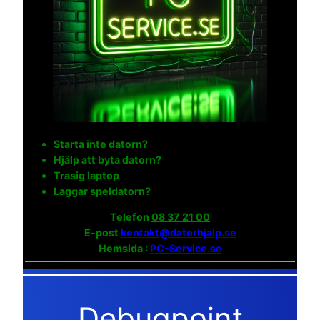
Starta inte datorn?
Hjälp att byta datorn?
Trasig laptop
Laggar speldatorn?
Telefon
08 37 21 00
E-post
kontakt@datorhjalp.se
Hemsida :
PC-Service.se
Debugpoint