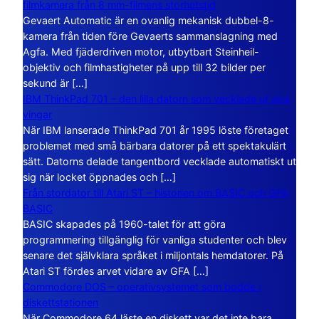
filmkamera från 8 mm-filmens storhetstid
Gevaert Automatic är en ovanlig mekanisk dubbel-8-
kamera från tiden före Gevaerts sammanslagning med
Agfa. Med fjäderdriven motor, utbytbart Steinheil-
objektiv och filmhastigheter på upp till 32 bilder per
sekund är […]
IBM ThinkPad 701 – den lilla datorn som vecklade ut sina
vingar
När IBM lanserade ThinkPad 701 år 1995 löste företaget
problemet med små bärbara datorer på ett spektakulärt
sätt. Datorns delade tangentbord vecklade automatiskt ut
sig när locket öppnades och […]
Från stordator till Atari ST – historien om BASIC och GFA
BASIC
BASIC skapades på 1960-talet för att göra
programmering tillgänglig för vanliga studenter och blev
senare det självklara språket i miljontals hemdatorer. På
Atari ST fördes arvet vidare av GFA […]
Commodore DOS – operativsystemet som bodde i
diskettstationen
När Commodore 64 läste en diskett var det inte bara