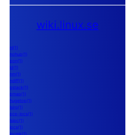
wiki.linux.se
nl(1)
nohup(1)
pon(1)
ld(1)
nm(1)
ndiff(1)
gstack(1)
pmap(1)
hugetop(1)
lsirq(1)
pcp-ipcs(1)
lsipc(1)
ipcs(1)
ipcmk(1)