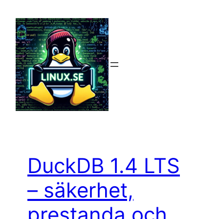
Hoppa
till
innehåll
DuckDB 1.4 LTS
– säkerhet,
prestanda och