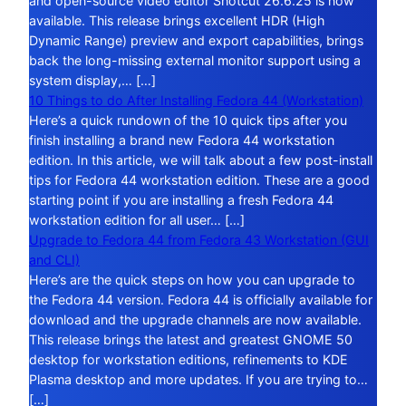
and open-source video editor Shotcut 26.6.25 is now
available. This release brings excellent HDR (High
Dynamic Range) preview and export capabilities, brings
back the long-missing external monitor support using a
system display,… […]
10 Things to do After Installing Fedora 44 (Workstation)
Here’s a quick rundown of the 10 quick tips after you
finish installing a brand new Fedora 44 workstation
edition. In this article, we will talk about a few post-install
tips for Fedora 44 workstation edition. These are a good
starting point if you are installing a fresh Fedora 44
workstation edition for all user… […]
Upgrade to Fedora 44 from Fedora 43 Workstation (GUI
and CLI)
Here’s are the quick steps on how you can upgrade to
the Fedora 44 version. Fedora 44 is officially available for
download and the upgrade channels are now available.
This release brings the latest and greatest GNOME 50
desktop for workstation editions, refinements to KDE
Plasma desktop and more updates. If you are trying to…
[…]