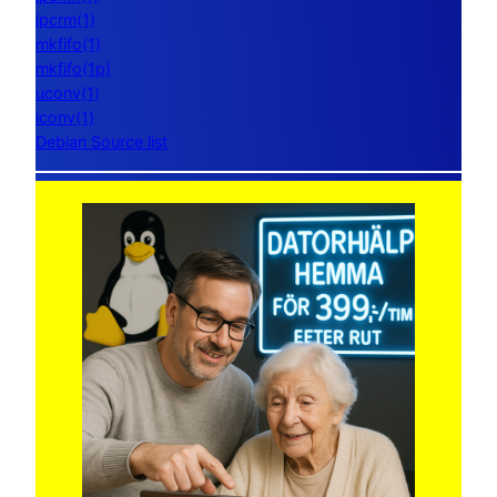
ipcrm(1)
mkfifo(1)
mkfifo(1p)
uconv(1)
iconv(1)
Debian Source list