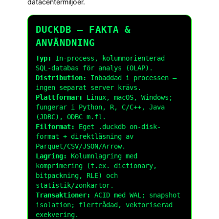
datacentermiljöer.
DUCKDB – FAKTA &
ANVÄNDNING
Typ:
In-process, kolumnorienterad
SQL-databas för analys (OLAP).
Distribution:
Inbäddad i processen –
ingen separat server krävs.
Plattformar:
Linux, macOS, Windows;
fungerar i Python, R, C/C++, Java
(JDBC), ODBC m.fl.
Filformat:
Eget
.duckdb
on-disk-
format + direktläsning av
Parquet/CSV/JSON/Arrow.
Lagring:
Kolumnlagring med
komprimering (t.ex. dictionary,
bitpackning, RLE) och
statistik/zonkartor.
Transaktioner:
ACID med WAL; snapshot
isolation; flertrådad, vektoriserad
exekvering.