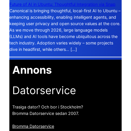
Future of AI in Ubuntu: Thoughtful Integration via Snap
Canonical is bringing thoughtful, local-first AI to Ubuntu –
enhancing accessibility, enabling intelligent agents, and
keeping user privacy and open source values at the core.
As we move through 2026, large language models
(LLMs) and AI tools have become ubiquitous across the
tech industry. Adoption varies widely – some projects
dive in headfirst, while others… […]
Annons
Datorservice
Trasiga dator? Och bor i Stockholm?
Bromma Datorservice sedan 2007.
Bromma Datorservice