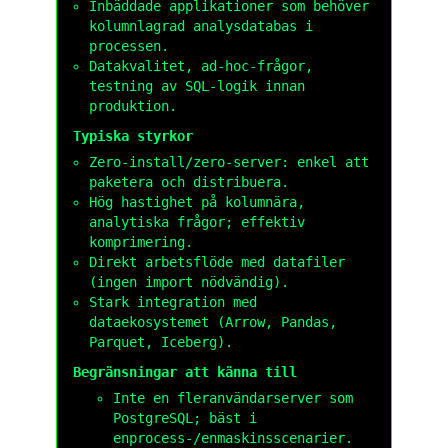
Inbäddade applikationer som behöver
kolumnlagrad analysdatabas i
processen.
Datakvalitet, ad-hoc-frågor,
testning av SQL-logik innan
produktion.
Typiska styrkor
Zero-install/zero-server: enkel att
paketera och distribuera.
Hög hastighet på kolumnära,
analytiska frågor; effektiv
komprimering.
Direkt arbetsflöde med datafiler
(ingen import nödvändig).
Stark integration med
dataekosystemet (Arrow, Pandas,
Parquet, Iceberg).
Begränsningar att känna till
Inte en fleranvändarserver som
PostgreSQL; bäst i
enprocess-/enmaskinsscenarier.