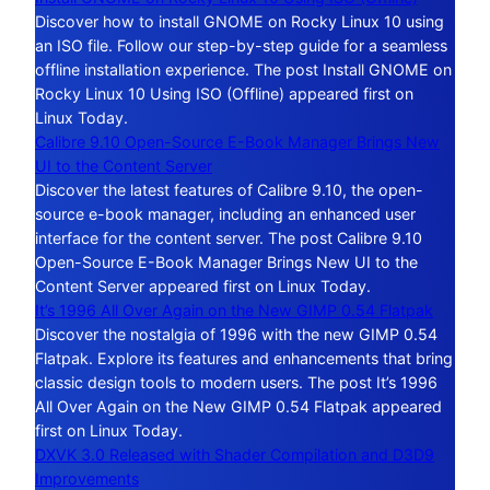
Discover how to install GNOME on Rocky Linux 10 using
an ISO file. Follow our step-by-step guide for a seamless
offline installation experience. The post Install GNOME on
Rocky Linux 10 Using ISO (Offline) appeared first on
Linux Today.
Calibre 9.10 Open-Source E-Book Manager Brings New
UI to the Content Server
Discover the latest features of Calibre 9.10, the open-
source e-book manager, including an enhanced user
interface for the content server. The post Calibre 9.10
Open-Source E-Book Manager Brings New UI to the
Content Server appeared first on Linux Today.
It’s 1996 All Over Again on the New GIMP 0.54 Flatpak
Discover the nostalgia of 1996 with the new GIMP 0.54
Flatpak. Explore its features and enhancements that bring
classic design tools to modern users. The post It’s 1996
All Over Again on the New GIMP 0.54 Flatpak appeared
first on Linux Today.
DXVK 3.0 Released with Shader Compilation and D3D9
Improvements