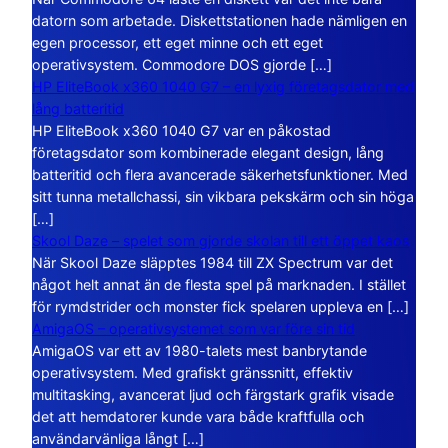
datorn som arbetade. Diskettstationen hade nämligen en
egen processor, ett eget minne och ett eget
operativsystem. Commodore DOS gjorde […]
HP EliteBook x360 1040 G7 – en lyxig företagsdator med
lång batteritid
HP EliteBook x360 1040 G7 var en påkostad
företagsdator som kombinerade elegant design, lång
batteritid och flera avancerade säkerhetsfunktioner. Med
sitt tunna metallchassi, sin vikbara pekskärm och sin höga
[…]
Skool Daze – spelet som gjorde skolan till ett öppet kaos
När Skool Daze släpptes 1984 till ZX Spectrum var det
något helt annat än de flesta spel på marknaden. I stället
för rymdstrider och monster fick spelaren uppleva en […]
AmigaOS – operativsystemet som var före sin tid
AmigaOS var ett av 1980-talets mest banbrytande
operativsystem. Med grafiskt gränssnitt, effektiv
multitasking, avancerat ljud och färgstark grafik visade
det att hemdatorer kunde vara både kraftfulla och
användarvänliga långt […]