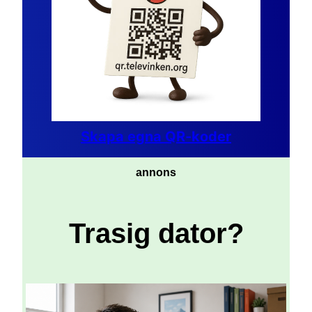
Skapa egna QR-koder
annons
Trasig dator?