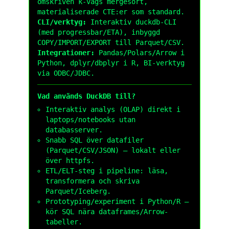
omskriven k-vägs mergesort,
materialiserade CTE:er som standard.
CLI/verktyg:
Interaktiv
duckdb
-CLI
(med progressbar/ETA), inbyggd
COPY/IMPORT/EXPORT till Parquet/CSV.
Integrationer:
Pandas/Polars/Arrow i
Python, dplyr/dbplyr i R, BI-verktyg
via ODBC/JDBC.
Vad används DuckDB till?
Interaktiv analys (OLAP) direkt i
laptops/notebooks utan
databasserver.
Snabb SQL över datafiler
(Parquet/CSV/JSON) – lokalt eller
över
httpfs
.
ETL/ELT-steg i pipeline: läsa,
transformera och skriva
Parquet/Iceberg.
Prototyping/experiment i Python/R –
kör SQL nära dataframes/Arrow-
tabeller.