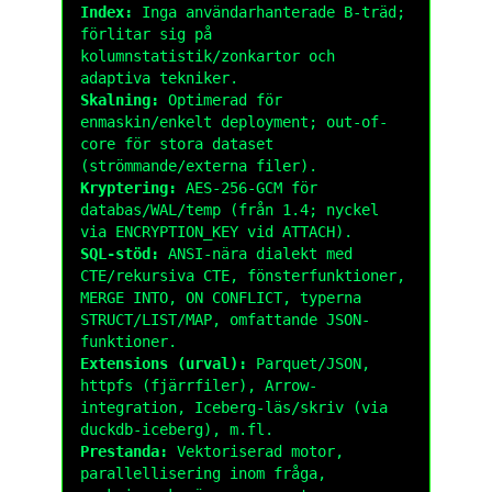
Index:
Inga användarhanterade B-träd;
förlitar sig på
kolumnstatistik/zonkartor och
adaptiva tekniker.
Skalning:
Optimerad för
enmaskin/enkelt deployment; out-of-
core för stora dataset
(strömmande/externa filer).
Kryptering:
AES-256-GCM för
databas/WAL/temp (från 1.4; nyckel
via
ENCRYPTION_KEY
vid
ATTACH
).
SQL-stöd:
ANSI-nära dialekt med
CTE/rekursiva CTE, fönsterfunktioner,
MERGE INTO
,
ON CONFLICT
, typerna
STRUCT
/
LIST
/
MAP
, omfattande
JSON
-
funktioner.
Extensions (urval):
Parquet/JSON,
httpfs
(fjärrfiler), Arrow-
integration, Iceberg-läs/skriv (via
duckdb-iceberg
), m.fl.
Prestanda:
Vektoriserad motor,
parallellisering inom fråga,