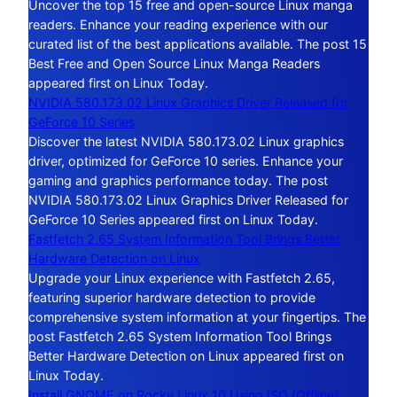
Uncover the top 15 free and open-source Linux manga
readers. Enhance your reading experience with our
curated list of the best applications available. The post 15
Best Free and Open Source Linux Manga Readers
appeared first on Linux Today.
NVIDIA 580.173.02 Linux Graphics Driver Released for
GeForce 10 Series
Discover the latest NVIDIA 580.173.02 Linux graphics
driver, optimized for GeForce 10 series. Enhance your
gaming and graphics performance today. The post
NVIDIA 580.173.02 Linux Graphics Driver Released for
GeForce 10 Series appeared first on Linux Today.
Fastfetch 2.65 System Information Tool Brings Better
Hardware Detection on Linux
Upgrade your Linux experience with Fastfetch 2.65,
featuring superior hardware detection to provide
comprehensive system information at your fingertips. The
post Fastfetch 2.65 System Information Tool Brings
Better Hardware Detection on Linux appeared first on
Linux Today.
Install GNOME on Rocky Linux 10 Using ISO (Offline)