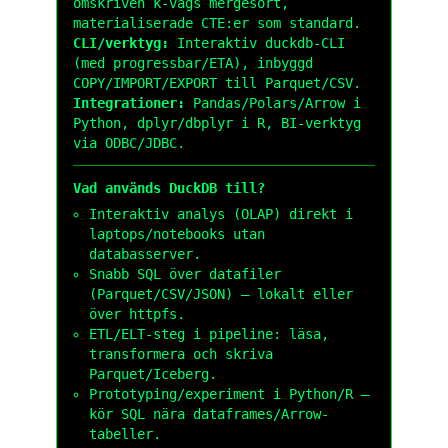
omskriven k-vägs mergesort,
materialiserade CTE:er som standard.
CLI/verktyg:
Interaktiv
duckdb
-CLI
(med progressbar/ETA), inbyggd
COPY/IMPORT/EXPORT till Parquet/CSV.
Integrationer:
Pandas/Polars/Arrow i
Python, dplyr/dbplyr i R, BI-verktyg
via ODBC/JDBC.
Vad används DuckDB till?
Interaktiv analys (OLAP) direkt i
laptops/notebooks utan
databasserver.
Snabb SQL över datafiler
(Parquet/CSV/JSON) – lokalt eller
över
httpfs
.
ETL/ELT-steg i pipeline: läsa,
transformera och skriva
Parquet/Iceberg.
Prototyping/experiment i Python/R –
kör SQL nära dataframes/Arrow-
tabeller.