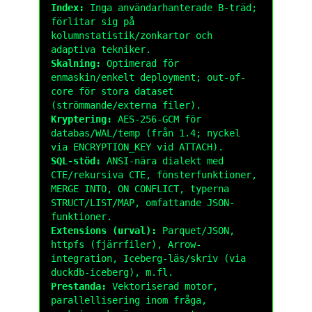
Index:
Inga användarhanterade B-träd;
förlitar sig på
kolumnstatistik/zonkartor och
adaptiva tekniker.
Skalning:
Optimerad för
enmaskin/enkelt deployment; out-of-
core för stora dataset
(strömmande/externa filer).
Kryptering:
AES-256-GCM för
databas/WAL/temp (från 1.4; nyckel
via
ENCRYPTION_KEY
vid
ATTACH
).
SQL-stöd:
ANSI-nära dialekt med
CTE/rekursiva CTE, fönsterfunktioner,
MERGE INTO
,
ON CONFLICT
, typerna
STRUCT
/
LIST
/
MAP
, omfattande
JSON
-
funktioner.
Extensions (urval):
Parquet/JSON,
httpfs
(fjärrfiler), Arrow-
integration, Iceberg-läs/skriv (via
duckdb-iceberg
), m.fl.
Prestanda:
Vektoriserad motor,
parallellisering inom fråga,