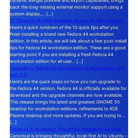
Dynamic Range) preview and export capabilities, brings
back the long-missing external monitor support using a
system display,… […]
10 Things to do After Installing Fedora 44 (Workstation)
Here’s a quick rundown of the 10 quick tips after you
finish installing a brand new Fedora 44 workstation
edition. In this article, we will talk about a few post-install
tips for Fedora 44 workstation edition. These are a good
starting point if you are installing a fresh Fedora 44
workstation edition for all user… […]
Upgrade to Fedora 44 from Fedora 43 Workstation (GUI
and CLI)
Here’s are the quick steps on how you can upgrade to
the Fedora 44 version. Fedora 44 is officially available for
download and the upgrade channels are now available.
This release brings the latest and greatest GNOME 50
desktop for workstation editions, refinements to KDE
Plasma desktop and more updates. If you are trying to…
[…]
Future of AI in Ubuntu: Thoughtful Integration via Snap
Canonical is bringing thoughtful, local-first AI to Ubuntu –