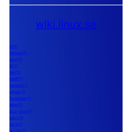
wiki.linux.se
nl(1)
nohup(1)
pon(1)
ld(1)
nm(1)
ndiff(1)
gstack(1)
pmap(1)
hugetop(1)
lsirq(1)
pcp-ipcs(1)
lsipc(1)
ipcs(1)
ipcmk(1)