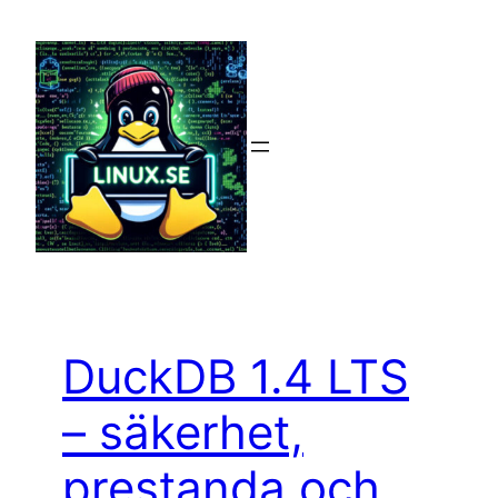
Hoppa
till
innehåll
DuckDB 1.4 LTS
– säkerhet,
prestanda och