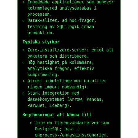
Inbäddade applikationer som behöver
kolumnlagrad analysdatabas i
processen.
Datakvalitet, ad-hoc-frågor,
testning av SQL-logik innan
produktion.
Typiska styrkor
Zero-install/zero-server: enkel att
paketera och distribuera.
Hög hastighet på kolumnära,
analytiska frågor; effektiv
komprimering.
Direkt arbetsflöde med datafiler
(ingen import nödvändig).
Stark integration med
dataekosystemet (Arrow, Pandas,
Parquet, Iceberg).
Begränsningar att känna till
Inte en fleranvändarserver som
PostgreSQL; bäst i
enprocess-/enmaskinsscenarier.