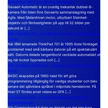
filmkamera från 8 mm-filmens storhetstid
Gevaert Automatic är en ovanlig mekanisk dubbel-8-
kamera från tiden före Gevaerts sammanslagning med
Agfa. Med fjäderdriven motor, utbytbart Steinheil-
objektiv och filmhastigheter på upp till 32 bilder per
sekund är […]
IBM ThinkPad 701 – den lilla datorn som vecklade ut sina
vingar
När IBM lanserade ThinkPad 701 år 1995 löste företaget
problemet med små bärbara datorer på ett spektakulärt
sätt. Datorns delade tangentbord vecklade automatiskt ut
sig när locket öppnades och […]
Från stordator till Atari ST – historien om BASIC och GFA
BASIC
BASIC skapades på 1960-talet för att göra
programmering tillgänglig för vanliga studenter och blev
senare det självklara språket i miljontals hemdatorer. På
Atari ST fördes arvet vidare av GFA […]
Commodore DOS – operativsystemet som bodde i
diskettstationen
När Commodore 64 läste en diskett var det inte bara