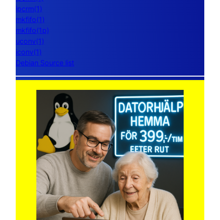
ipcrm(1)
mkfifo(1)
mkfifo(1p)
uconv(1)
iconv(1)
Debian Source list