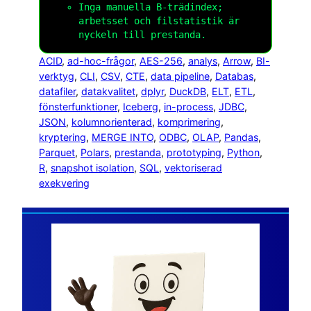
Inga manuella B-trädindex;
arbetsset och filstatistik är
nyckeln till prestanda.
ACID
, 
ad-hoc-frågor
, 
AES-256
, 
analys
, 
Arrow
, 
BI-
verktyg
, 
CLI
, 
CSV
, 
CTE
, 
data pipeline
, 
Databas
, 
datafiler
, 
datakvalitet
, 
dplyr
, 
DuckDB
, 
ELT
, 
ETL
, 
fönsterfunktioner
, 
Iceberg
, 
in-process
, 
JDBC
, 
JSON
, 
kolumnorienterad
, 
komprimering
, 
kryptering
, 
MERGE INTO
, 
ODBC
, 
OLAP
, 
Pandas
, 
Parquet
, 
Polars
, 
prestanda
, 
prototyping
, 
Python
, 
R
, 
snapshot isolation
, 
SQL
, 
vektoriserad
exekvering