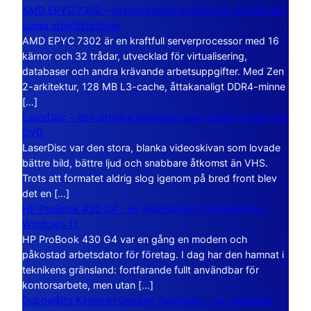
AMD EPYC 7302 – sexton kärnor byggda för servrar och
tunga arbetsstationer
AMD EPYC 7302 är en kraftfull serverprocessor med 16
kärnor och 32 trådar, utvecklad för virtualisering,
databaser och andra krävande arbetsuppgifter. Med Zen
2-arkitektur, 128 MB L3-cache, åttakanaligt DDR4-minne
[…]
LaserDisc – den jättelika filmskivan som visade vägen mot
DVD
LaserDisc var den stora, blanka videoskivan som lovade
bättre bild, bättre ljud och snabbare åtkomst än VHS.
Trots att formatet aldrig slog igenom på bred front blev
det en […]
HP ProBook 430 G4 – en arbetsdator från tiden före
Windows 11
HP ProBook 430 G4 var en gång en modern och
påkostad arbetsdator för företag. I dag har den hamnat i
teknikens gränsland: fortfarande fullt användbar för
kontorsarbete, men utan […]
Dubbelåtta Kameran Gevaert Automatic – en mekanisk