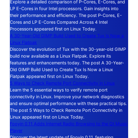
Explore a detailed comparison of P-Cores, E-Cores, and
LP E-Cores in four Intel processors. Gain insights into
their performance and efficiency. The post P-Cores, E-
Cores and LP E-Cores Compared Across 4 Intel
Processors appeared first on Linux Today.
A 30-Year-Old GIMP Build Used to Create Tux Is Now a
Linux Flatpak
Discover the evolution of Tux with the 30-year-old GIMP
build now available as a Linux Flatpak. Explore its
features and enhancements today. The post A 30-Year-
Old GIMP Build Used to Create Tux Is Now a Linux
Flatpak appeared first on Linux Today.
5 Ways to Check Remote Port Connectivity in Linux
Learn the 5 essential ways to verify remote port
connectivity in Linux. Improve your network diagnostics
and ensure optimal performance with these practical tips.
The post 5 Ways to Check Remote Port Connectivity in
Linux appeared first on Linux Today.
Fooyin 0.11 Adds Internet Radio Browsing to the Qt Music
Player
Discover the latest update of Fooyin 0.11, featuring