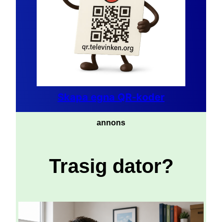
Skapa egna QR-koder
annons
Trasig dator?