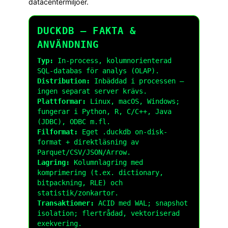
datacentermiljöer.
DUCKDB – FAKTA &
ANVÄNDNING
Typ:
In-process, kolumnorienterad
SQL-databas för analys (OLAP).
Distribution:
Inbäddad i processen –
ingen separat server krävs.
Plattformar:
Linux, macOS, Windows;
fungerar i Python, R, C/C++, Java
(JDBC), ODBC m.fl.
Filformat:
Eget
.duckdb
on-disk-
format + direktläsning av
Parquet/CSV/JSON/Arrow.
Lagring:
Kolumnlagring med
komprimering (t.ex. dictionary,
bitpackning, RLE) och
statistik/zonkartor.
Transaktioner:
ACID med WAL; snapshot
isolation; flertrådad, vektoriserad
exekvering.