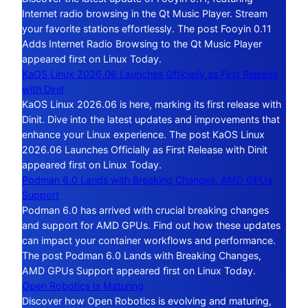
Internet radio browsing in the Qt Music Player. Stream
your favorite stations effortlessly. The post Fooyin 0.11
Adds Internet Radio Browsing to the Qt Music Player
appeared first on Linux Today.
KaOS Linux 2026.06 Launches Officially as First Release
with Dinit
KaOS Linux 2026.06 is here, marking its first release with
Dinit. Dive into the latest updates and improvements that
enhance your Linux experience. The post KaOS Linux
2026.06 Launches Officially as First Release with Dinit
appeared first on Linux Today.
Podman 6.0 Lands with Breaking Changes, AMD GPUs
Support
Podman 6.0 has arrived with crucial breaking changes
and support for AMD GPUs. Find out how these updates
can impact your container workflows and performance.
The post Podman 6.0 Lands with Breaking Changes,
AMD GPUs Support appeared first on Linux Today.
Open Robotics Is Maturing
Discover how Open Robotics is evolving and maturing,