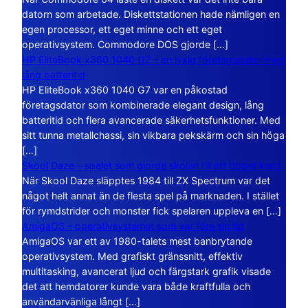
datorn som arbetade. Diskettstationen hade nämligen en
egen processor, ett eget minne och ett eget
operativsystem. Commodore DOS gjorde […]
HP EliteBook x360 1040 G7 – en lyxig företagsdator med
lång batteritid
HP EliteBook x360 1040 G7 var en påkostad
företagsdator som kombinerade elegant design, lång
batteritid och flera avancerade säkerhetsfunktioner. Med
sitt tunna metallchassi, sin vikbara pekskärm och sin höga
[…]
Skool Daze – spelet som gjorde skolan till ett öppet kaos
När Skool Daze släpptes 1984 till ZX Spectrum var det
något helt annat än de flesta spel på marknaden. I stället
för rymdstrider och monster fick spelaren uppleva en […]
AmigaOS – operativsystemet som var före sin tid
AmigaOS var ett av 1980-talets mest banbrytande
operativsystem. Med grafiskt gränssnitt, effektiv
multitasking, avancerat ljud och färgstark grafik visade
det att hemdatorer kunde vara både kraftfulla och
användarvänliga långt […]