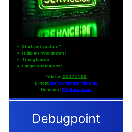
Starta inte datorn?
Hjälp att byta datorn?
Trasig laptop
Laggar speldatorn?
Telefon
08 37 21 00
E-post
kontakt@datorhjalp.se
Hemsida :
PC-Service.se
Debugpoint