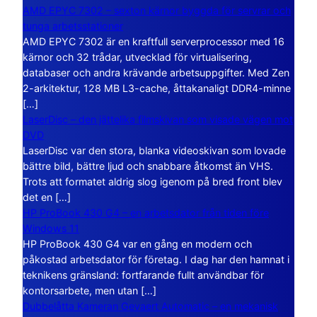
AMD EPYC 7302 – sexton kärnor byggda för servrar och
tunga arbetsstationer
AMD EPYC 7302 är en kraftfull serverprocessor med 16
kärnor och 32 trådar, utvecklad för virtualisering,
databaser och andra krävande arbetsuppgifter. Med Zen
2-arkitektur, 128 MB L3-cache, åttakanaligt DDR4-minne
[…]
LaserDisc – den jättelika filmskivan som visade vägen mot
DVD
LaserDisc var den stora, blanka videoskivan som lovade
bättre bild, bättre ljud och snabbare åtkomst än VHS.
Trots att formatet aldrig slog igenom på bred front blev
det en […]
HP ProBook 430 G4 – en arbetsdator från tiden före
Windows 11
HP ProBook 430 G4 var en gång en modern och
påkostad arbetsdator för företag. I dag har den hamnat i
teknikens gränsland: fortfarande fullt användbar för
kontorsarbete, men utan […]
Dubbelåtta Kameran Gevaert Automatic – en mekanisk