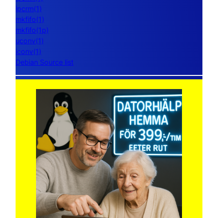
ipcrm(1)
mkfifo(1)
mkfifo(1p)
uconv(1)
iconv(1)
Debian Source list