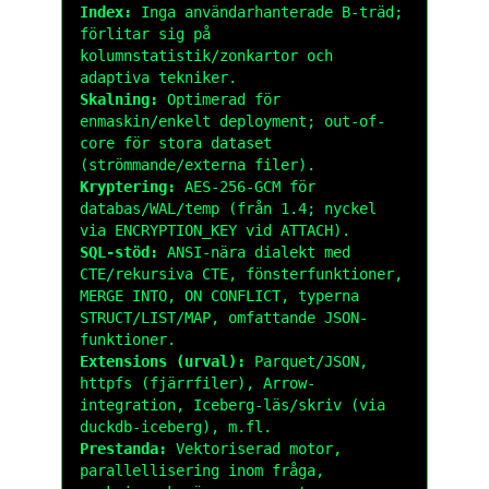
Index:
Inga användarhanterade B-träd;
förlitar sig på
kolumnstatistik/zonkartor och
adaptiva tekniker.
Skalning:
Optimerad för
enmaskin/enkelt deployment; out-of-
core för stora dataset
(strömmande/externa filer).
Kryptering:
AES-256-GCM för
databas/WAL/temp (från 1.4; nyckel
via
ENCRYPTION_KEY
vid
ATTACH
).
SQL-stöd:
ANSI-nära dialekt med
CTE/rekursiva CTE, fönsterfunktioner,
MERGE INTO
,
ON CONFLICT
, typerna
STRUCT
/
LIST
/
MAP
, omfattande
JSON
-
funktioner.
Extensions (urval):
Parquet/JSON,
httpfs
(fjärrfiler), Arrow-
integration, Iceberg-läs/skriv (via
duckdb-iceberg
), m.fl.
Prestanda:
Vektoriserad motor,
parallellisering inom fråga,