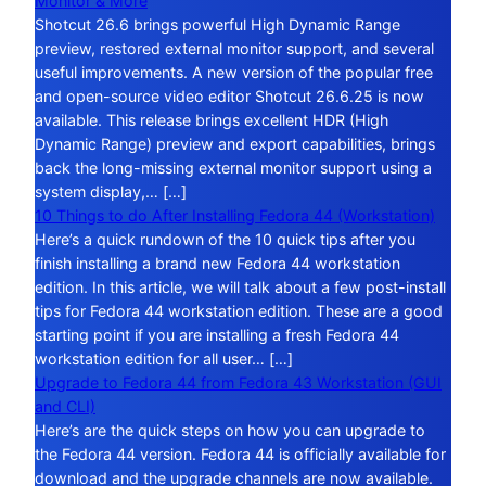
Monitor & More
Shotcut 26.6 brings powerful High Dynamic Range
preview, restored external monitor support, and several
useful improvements. A new version of the popular free
and open-source video editor Shotcut 26.6.25 is now
available. This release brings excellent HDR (High
Dynamic Range) preview and export capabilities, brings
back the long-missing external monitor support using a
system display,… […]
10 Things to do After Installing Fedora 44 (Workstation)
Here’s a quick rundown of the 10 quick tips after you
finish installing a brand new Fedora 44 workstation
edition. In this article, we will talk about a few post-install
tips for Fedora 44 workstation edition. These are a good
starting point if you are installing a fresh Fedora 44
workstation edition for all user… […]
Upgrade to Fedora 44 from Fedora 43 Workstation (GUI
and CLI)
Here’s are the quick steps on how you can upgrade to
the Fedora 44 version. Fedora 44 is officially available for
download and the upgrade channels are now available.