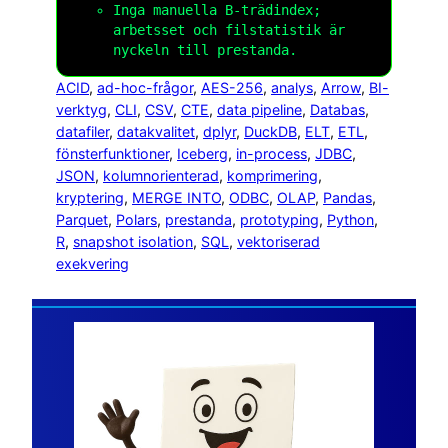
Inga manuella B-trädindex;
arbetsset och filstatistik är
nyckeln till prestanda.
ACID
, 
ad-hoc-frågor
, 
AES-256
, 
analys
, 
Arrow
, 
BI-
verktyg
, 
CLI
, 
CSV
, 
CTE
, 
data pipeline
, 
Databas
, 
datafiler
, 
datakvalitet
, 
dplyr
, 
DuckDB
, 
ELT
, 
ETL
, 
fönsterfunktioner
, 
Iceberg
, 
in-process
, 
JDBC
, 
JSON
, 
kolumnorienterad
, 
komprimering
, 
kryptering
, 
MERGE INTO
, 
ODBC
, 
OLAP
, 
Pandas
, 
Parquet
, 
Polars
, 
prestanda
, 
prototyping
, 
Python
, 
R
, 
snapshot isolation
, 
SQL
, 
vektoriserad
exekvering