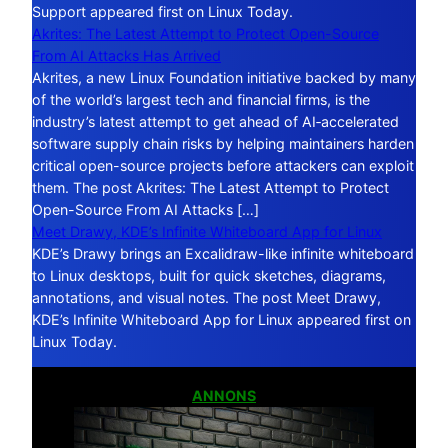
Support appeared first on Linux Today.
Akrites: The Latest Attempt to Protect Open-Source
From AI Attacks Has Arrived
Akrites, a new Linux Foundation initiative backed by many
of the world’s largest tech and financial firms, is the
industry’s latest attempt to get ahead of AI‑accelerated
software supply chain risks by helping maintainers harden
critical open-source projects before attackers can exploit
them. The post Akrites: The Latest Attempt to Protect
Open-Source From AI Attacks […]
Meet Drawy, KDE’s Infinite Whiteboard App for Linux
KDE’s Drawy brings an Excalidraw-like infinite whiteboard
to Linux desktops, built for quick sketches, diagrams,
annotations, and visual notes. The post Meet Drawy,
KDE’s Infinite Whiteboard App for Linux appeared first on
Linux Today.
ANNONS