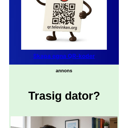
Skapa egna QR-koder
annons
Trasig dator?