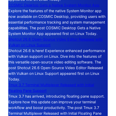
COSMIC Desktop Gets a Native System Monitor App
Explore the features of the native System Monitor app
now available on COSMIC Desktop, providing users with
essential performance tracking and system management
capabilities. The post COSMIC Desktop Gets a Native
System Monitor App appeared first on Linux Today.
Shotcut 26.6 Open-Source Video Editor Released with
Vulkan on Linux Support
Shotcut 26.6 is here! Experience enhanced performance
with Vulkan support on Linux. Dive into the features of
this versatile open-source video editing software. The
post Shotcut 26.6 Open-Source Video Editor Released
with Vulkan on Linux Support appeared first on Linux
Today.
Tmux 3.7 Terminal Multiplexer Released with Initial
Floating Pane Support
Tmux 3.7 has arrived, introducing floating pane support.
Explore how this update can improve your terminal
workflow and boost productivity. The post Tmux 3.7
Terminal Multiplexer Released with Initial Floating Pane