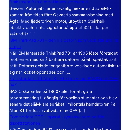
filmkamera från 8 mm-filmens storhetstid
Gevaert Automatic är en ovanlig mekanisk dubbel-8-
kamera från tiden före Gevaerts sammanslagning med
Agfa. Med fjäderdriven motor, utbytbart Steinheil-
objektiv och filmhastigheter på upp till 32 bilder per
sekund är […]
IBM ThinkPad 701 – den lilla datorn som vecklade ut sina
vingar
När IBM lanserade ThinkPad 701 år 1995 löste företaget
problemet med små bärbara datorer på ett spektakulärt
sätt. Datorns delade tangentbord vecklade automatiskt ut
sig när locket öppnades och […]
Från stordator till Atari ST – historien om BASIC och GFA
BASIC
BASIC skapades på 1960-talet för att göra
programmering tillgänglig för vanliga studenter och blev
senare det självklara språket i miljontals hemdatorer. På
Atari ST fördes arvet vidare av GFA […]
Commodore DOS – operativsystemet som bodde i
diskettstationen
När Commodore 64 läste en diskett var det inte bara