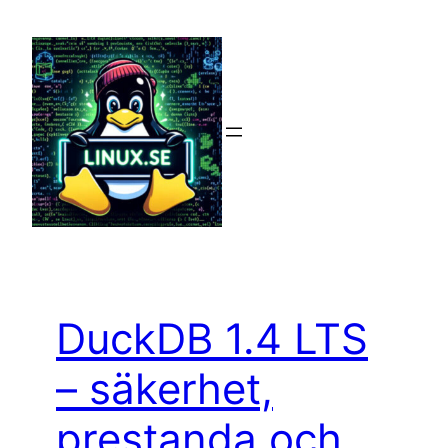
Hoppa
till
innehåll
DuckDB 1.4 LTS
– säkerhet,
prestanda och