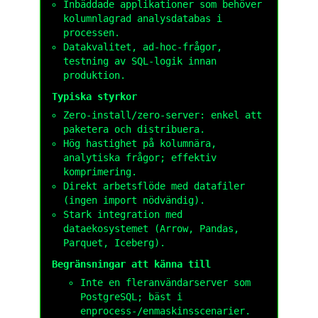
Inbäddade applikationer som behöver
kolumnlagrad analysdatabas i
processen.
Datakvalitet, ad-hoc-frågor,
testning av SQL-logik innan
produktion.
Typiska styrkor
Zero-install/zero-server: enkel att
paketera och distribuera.
Hög hastighet på kolumnära,
analytiska frågor; effektiv
komprimering.
Direkt arbetsflöde med datafiler
(ingen import nödvändig).
Stark integration med
dataekosystemet (Arrow, Pandas,
Parquet, Iceberg).
Begränsningar att känna till
Inte en fleranvändarserver som
PostgreSQL; bäst i
enprocess-/enmaskinsscenarier.