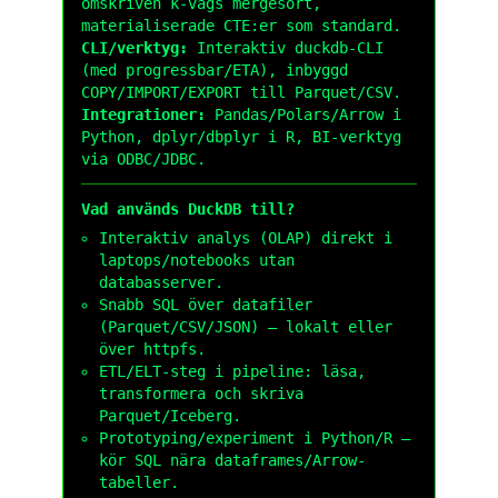
omskriven k-vägs mergesort,
materialiserade CTE:er som standard.
CLI/verktyg:
Interaktiv
duckdb
-CLI
(med progressbar/ETA), inbyggd
COPY/IMPORT/EXPORT till Parquet/CSV.
Integrationer:
Pandas/Polars/Arrow i
Python, dplyr/dbplyr i R, BI-verktyg
via ODBC/JDBC.
Vad används DuckDB till?
Interaktiv analys (OLAP) direkt i
laptops/notebooks utan
databasserver.
Snabb SQL över datafiler
(Parquet/CSV/JSON) – lokalt eller
över
httpfs
.
ETL/ELT-steg i pipeline: läsa,
transformera och skriva
Parquet/Iceberg.
Prototyping/experiment i Python/R –
kör SQL nära dataframes/Arrow-
tabeller.