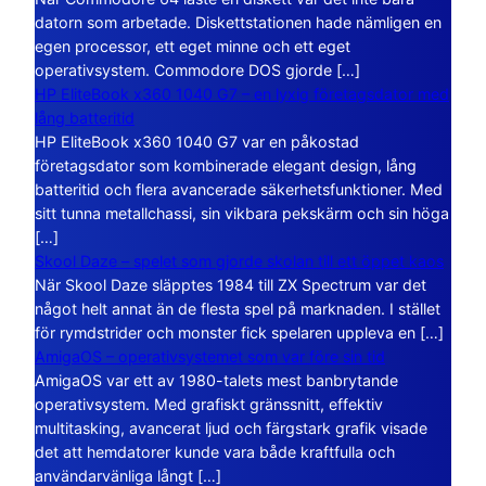
datorn som arbetade. Diskettstationen hade nämligen en
egen processor, ett eget minne och ett eget
operativsystem. Commodore DOS gjorde […]
HP EliteBook x360 1040 G7 – en lyxig företagsdator med
lång batteritid
HP EliteBook x360 1040 G7 var en påkostad
företagsdator som kombinerade elegant design, lång
batteritid och flera avancerade säkerhetsfunktioner. Med
sitt tunna metallchassi, sin vikbara pekskärm och sin höga
[…]
Skool Daze – spelet som gjorde skolan till ett öppet kaos
När Skool Daze släpptes 1984 till ZX Spectrum var det
något helt annat än de flesta spel på marknaden. I stället
för rymdstrider och monster fick spelaren uppleva en […]
AmigaOS – operativsystemet som var före sin tid
AmigaOS var ett av 1980-talets mest banbrytande
operativsystem. Med grafiskt gränssnitt, effektiv
multitasking, avancerat ljud och färgstark grafik visade
det att hemdatorer kunde vara både kraftfulla och
användarvänliga långt […]