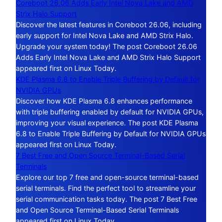
Coreboot 26.06 Adds Early Intel Nova Lake and AMD
Strix Halo Support
Discover the latest features in Coreboot 26.06, including
early support for Intel Nova Lake and AMD Strix Halo.
Upgrade your system today! The post Coreboot 26.06
Adds Early Intel Nova Lake and AMD Strix Halo Support
appeared first on Linux Today.
KDE Plasma 6.8 to Enable Triple Buffering by Default for
NVIDIA GPUs
Discover how KDE Plasma 6.8 enhances performance
with triple buffering enabled by default for NVIDIA GPUs,
improving your visual experience. The post KDE Plasma
6.8 to Enable Triple Buffering by Default for NVIDIA GPUs
appeared first on Linux Today.
7 Best Free and Open Source Terminal-Based Serial
Terminals
Explore our top 7 free and open-source terminal-based
serial terminals. Find the perfect tool to streamline your
serial communication tasks today. The post 7 Best Free
and Open Source Terminal-Based Serial Terminals
appeared first on Linux Today.