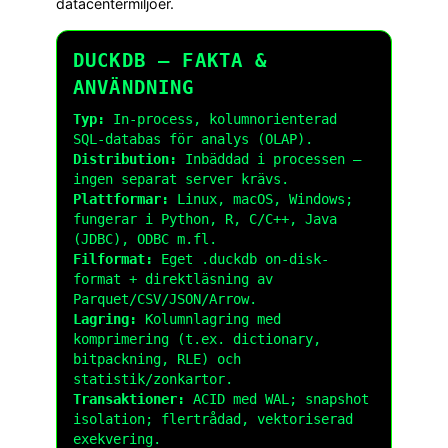
datacentermiljöer.
DUCKDB – FAKTA &
ANVÄNDNING
Typ:
In-process, kolumnorienterad
SQL-databas för analys (OLAP).
Distribution:
Inbäddad i processen –
ingen separat server krävs.
Plattformar:
Linux, macOS, Windows;
fungerar i Python, R, C/C++, Java
(JDBC), ODBC m.fl.
Filformat:
Eget
.duckdb
on-disk-
format + direktläsning av
Parquet/CSV/JSON/Arrow.
Lagring:
Kolumnlagring med
komprimering (t.ex. dictionary,
bitpackning, RLE) och
statistik/zonkartor.
Transaktioner:
ACID med WAL; snapshot
isolation; flertrådad, vektoriserad
exekvering.