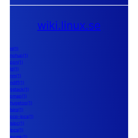
wiki.linux.se
nl(1)
nohup(1)
pon(1)
ld(1)
nm(1)
ndiff(1)
gstack(1)
pmap(1)
hugetop(1)
lsirq(1)
pcp-ipcs(1)
lsipc(1)
ipcs(1)
ipcmk(1)