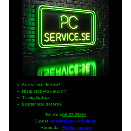
Starta inte datorn?
Hjälp att byta datorn?
Trasig laptop
Laggar speldatorn?
Telefon
08 37 21 00
E-post
kontakt@datorhjalp.se
Hemsida :
PC-Service.se