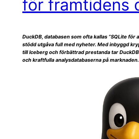
för framtidens
DuckDB, databasen som ofta kallas ”SQLite för ana
stödd utgåva full med nyheter. Med inbyggd kr
till Iceberg och förbättrad prestanda tar DuckDB 
och kraftfulla analysdatabaserna på marknaden.