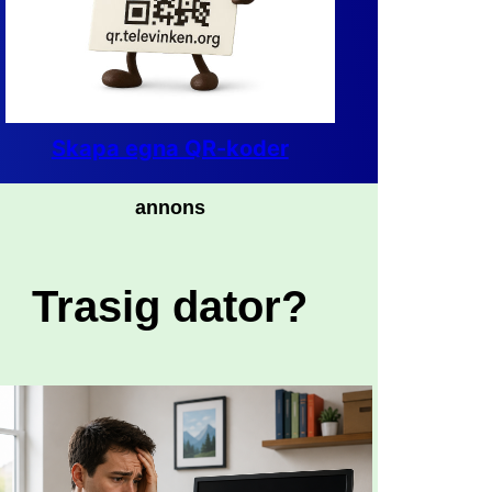
Skapa egna QR-koder
annons
Trasig dator?