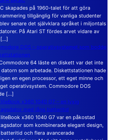
C skapades på 1960-talet för att göra
rammering tillgänglig för vanliga studenter
blev senare det självklara språket i miljontals
atorer. På Atari ST fördes arvet vidare av
 […]
modore DOS – operativsystemet som bodde
skettstationen
Commodore 64 läste en diskett var det inte
 datorn som arbetade. Diskettstationen hade
igen en egen processor, ett eget minne och
eget operativsystem. Commodore DOS
de […]
liteBook x360 1040 G7 – en lyxig
tagsdator med lång batteritid
liteBook x360 1040 G7 var en påkostad
tagsdator som kombinerade elegant design,
 batteritid och flera avancerade