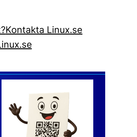
x?
Kontakta Linux.se
inux.se