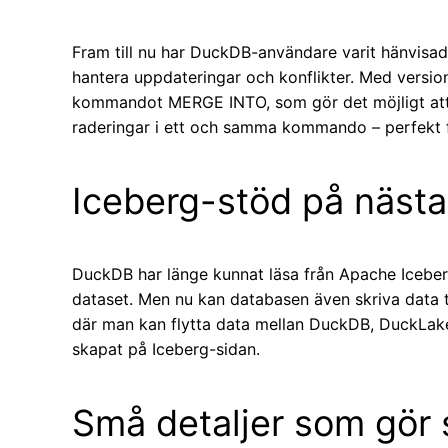
Fram till nu har DuckDB-användare varit hänvisade
hantera uppdateringar och konflikter. Med version 1
kommandot MERGE INTO, som gör det möjligt att 
raderingar i ett och samma kommando – perfekt 
Iceberg-stöd på nästa
DuckDB har länge kunnat läsa från Apache Iceberg
dataset. Men nu kan databasen även skriva data ti
där man kan flytta data mellan DuckDB, DuckLake
skapat på Iceberg-sidan.
Små detaljer som gör s