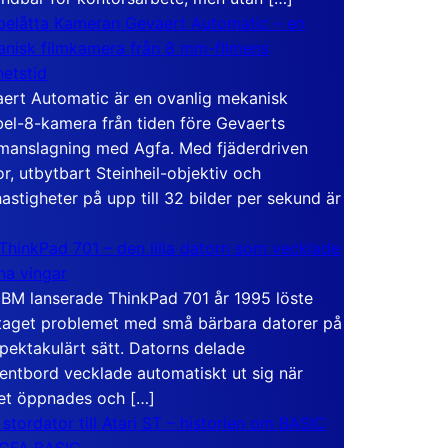
elåtta Kameran Gevaert Automatic – en
nisk filmkamera från 8 mm-filmens
hetstid
ert Automatic är en ovanlig mekanisk
el-8-kamera från tiden före Gevaerts
anslagning med Agfa. Med fjäderdriven
r, utbytbart Steinheil-objektiv och
hastigheter på upp till 32 bilder per sekund är
ThinkPad 701 – den lilla datorn som vecklade
ina vingar
IBM lanserade ThinkPad 701 år 1995 löste
taget problemet med små bärbara datorer på
spektakulärt sätt. Datorns delade
entbord vecklade automatiskt ut sig när
et öppnades och […]
 stordator till Atari ST – historien om BASIC
 GFA BASIC