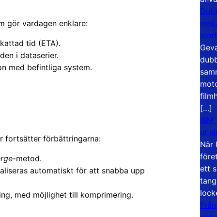
Dubb
meka
som gör vardagen enklare:
stor
attad tid (ETA).
Geva
den i dataserier.
dubb
on med befintliga system.
samm
moto
film
[…]
IBM 
ut s
r fortsätter förbättringarna:
När 
före
rge
-metod.
ett 
liseras automatiskt för att snabba upp
tang
lock
ing, med möjlighet till komprimering.
Från
och