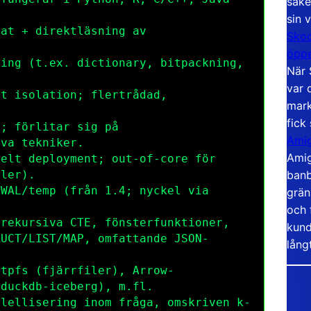
säke
sin 
at + direktläsning av
Skoo
öppe
ing (t.ex. dictionary, bitpackning,
När 
var 
t isolation; flertrådad,
mark
fick
; förlitar sig på
Amig
iva tekniker.
Amig
elt deployment; out-of-core för
banb
iler).
WAL/temp (från 1.4; nyckel via
grän
och 
rekursiva CTE, fönsterfunktioner,
kund
RUCT
/
LIST
/
MAP
, omfattande
JSON
-
lång
ttpfs
(fjärrfiler), Arrow-
a
duckdb-iceberg
), m.fl.
lellisering inom fråga, omskriven k-