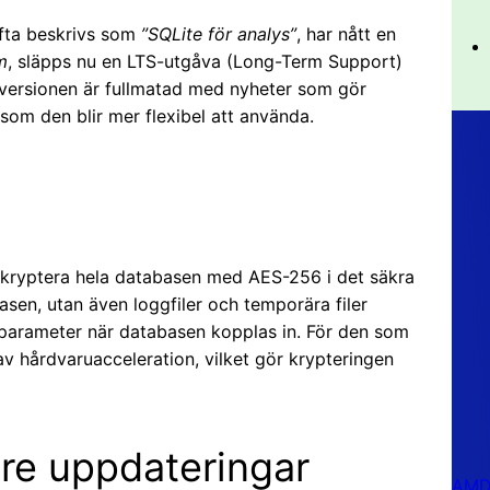
ofta beskrivs som
”SQLite för analys”
, har nått en
m
, släpps nu en LTS-utgåva (Long-Term Support)
versionen är fullmatad med nyheter som gör
om den blir mer flexibel att använda.
 kryptera hela databasen med AES-256 i det säkra
asen, utan även loggfiler och temporära filer
 parameter när databasen kopplas in. För den som
hårdvaruacceleration, vilket gör krypteringen
re uppdateringar
AMD 