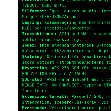
(JDBC), ODBC m.fl.
Filformat:
Eget
.duckdb
on-disk-form
Parquet/CSV/JSON/Arrow.
Lagring:
Kolumnlagring med komprimer
RLE) och statistik/zonkartor.
Transaktioner:
ACID med WAL; snapsho
vektoriserad exekvering.
Index:
Inga användarhanterade B-träd
kolumnstatistik/zonkartor och adapt
Skalning:
Optimerad för enmaskin/enk
stora dataset (strömmande/externa f
Kryptering:
AES-256-GCM för databas/
ENCRYPTION_KEY
vid
ATTACH
).
SQL-stöd:
ANSI-nära dialekt med CTE/
MERGE INTO
,
ON CONFLICT
, typerna
ST
funktioner.
Extensions (urval):
Parquet/JSON,
h
integration, Iceberg-läs/skriv (vi
Prestanda:
Vektoriserad motor, paral