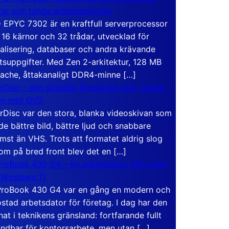
rar och tunga arbetsstationer
EPYC 7302 är en kraftfull serverprocessor
16 kärnor och 32 trådar, utvecklad för
ualisering, databaser och andra krävande
tsuppgifter. Med Zen 2-arkitektur, 128 MB
ache, åttakanaligt DDR4-minne […]
rDisc – den jättelika filmskivan som visade
en mot DVD
rDisc var den stora, blanka videoskivan som
de bättre bild, bättre ljud och snabbare
mst än VHS. Trots att formatet aldrig slog
om på bred front blev det en […]
roBook 430 G4 – en arbetsdator från tiden
 Windows 11
roBook 430 G4 var en gång en modern och
stad arbetsdator för företag. I dag har den
at i teknikens gränsland: fortfarande fullt
ndbar för kontorsarbete, men utan […]