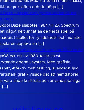
rhetsfunktioner. Med sitt tunna metallchassi,
vikbara pekskärm och sin höga […]
l Daze – spelet som gjorde skolan till ett
t kaos
Skool Daze släpptes 1984 till ZX Spectrum
det något helt annat än de flesta spel på
naden. I stället för rymdstrider och monster
 spelaren uppleva en […]
aOS – operativsystemet som var före sin tid
aOS var ett av 1980-talets mest
rytande operativsystem. Med grafiskt
ssnitt, effektiv multitasking, avancerat ljud
färgstark grafik visade det att hemdatorer
e vara både kraftfulla och användarvänliga
t […]
wiki.linux.se