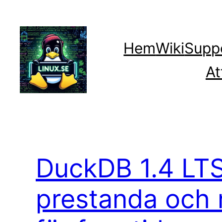
Hoppa
till
innehåll
Hem
Wiki
Supp
At
DuckDB 1.4 LTS
prestanda och 