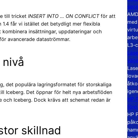
serv
AMD 
 till tricket
INSERT INTO … ON CONFLICT
för att
med 
.4 får vi istället det betydligt mer flexibla
virt
kombinera insättningar, uppdateringar och
arbe
för avancerade dataströmmar.
L3-c
Lase
 nivå
väg
Lase
lova
åtko
, det populära lagringsformatet för storskaliga
igen
ll Iceberg. Det öppnar för helt nya arbetsflöden
HP P
 och Iceberg. Dock krävs att schemat redan är
före
HP P
påko
tor skillnad
hamn
anvä