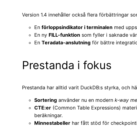
Version 1.4 innehåller också flera förbättringar 
En
förloppsindikator i terminalen
med uppsk
En ny
FILL-funktion
som fyller i saknade vär
En
Teradata-anslutning
för bättre integrati
Prestanda i fokus
Prestanda har alltid varit DuckDB:s styrka, och hä
Sortering
använder nu en modern
k-way me
CTE:er
(Common Table Expressions) materia
beräkningar.
Minnestabeller
har fått stöd för checkpoint