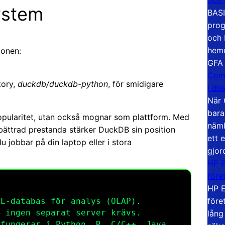
ystem
BASI
prog
och 
hemd
ionen:
GFA
Com
tory,
duckdb/duckdb-python
, för smidigare
i di
När 
bara
 popularitet, utan också mognar som plattform. Med
näml
ättrad prestanda stärker DuckDB sin position
ett 
u jobbar på din laptop eller i stora
gjor
HP E
före
HP E
före
L-databas för analys (OLAP).
 ingen separat server krävs.
lång
fungerar i Python, R, C/C++, Java