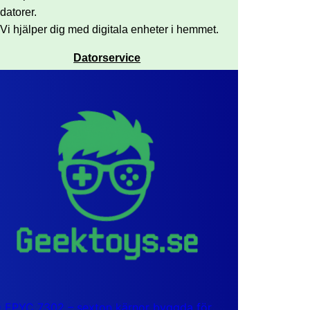
datorer.
Vi hjälper dig med digitala enheter i hemmet.
Datorservice
EPYC 7302 – sexton kärnor byggda för