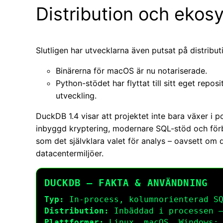
Distribution och ekos
Slutligen har utvecklarna även putsat på distribut
Binärerna för macOS är nu notariserade.
Python-stödet har flyttat till sitt eget reposi
utveckling.
DuckDB 1.4 visar att projektet inte bara växer i
inbyggd kryptering, modernare SQL-stöd och förb
som det självklara valet för analys – oavsett om d
datacentermiljöer.
DUCKDB – FAKTA & ANVÄNDNING
Typ:
In-process, kolumnorienterad SQ
Distribution:
Inbäddad i processen –
Plattformar:
Linux, macOS, Windows; 