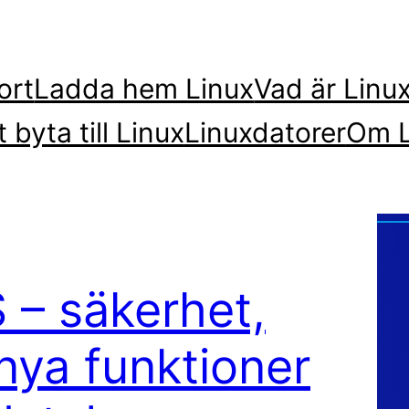
ort
Ladda hem Linux
Vad är Linu
t byta till Linux
Linuxdatorer
Om L
 – säkerhet,
nya funktioner