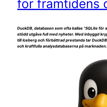
för framtidens
DuckDB, databasen som ofta kallas ”SQLite för ana
stödd utgåva full med nyheter. Med inbyggd kr
till Iceberg och förbättrad prestanda tar DuckDB 
och kraftfulla analysdatabaserna på marknaden.