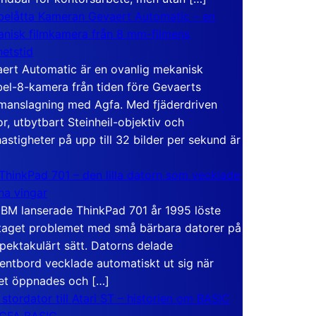
elåtta Kameran Gevaert Automatic – en
nisk filmkamera från 8 mm-filmens
hetstid
ert Automatic är en ovanlig mekanisk
el-8-kamera från tiden före Gevaerts
anslagning med Agfa. Med fjäderdriven
r, utbytbart Steinheil-objektiv och
hastigheter på upp till 32 bilder per sekund är
ThinkPad 701 – den lilla datorn som vecklade
ina vingar
IBM lanserade ThinkPad 701 år 1995 löste
taget problemet med små bärbara datorer på
spektakulärt sätt. Datorns delade
entbord vecklade automatiskt ut sig när
et öppnades och […]
 stordator till Atari ST – historien om BASIC
 GFA BASIC