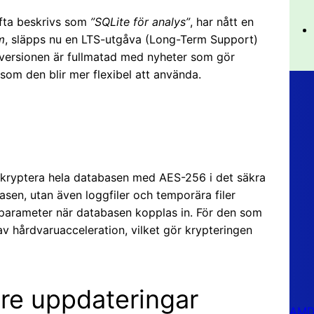
ofta beskrivs som
”SQLite för analys”
, har nått en
m
, släpps nu en LTS-utgåva (Long-Term Support)
versionen är fullmatad med nyheter som gör
om den blir mer flexibel att använda.
 kryptera hela databasen med AES-256 i det säkra
asen, utan även loggfiler och temporära filer
 parameter när databasen kopplas in. För den som
hårdvaruacceleration, vilket gör krypteringen
re uppdateringar
AMD 