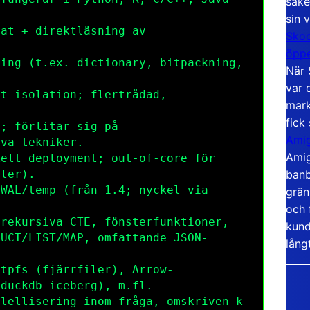
säke
sin 
at + direktläsning av
Skoo
öppe
ing (t.ex. dictionary, bitpackning,
När 
var 
t isolation; flertrådad,
mark
fick
; förlitar sig på
Amig
iva tekniker.
Amig
elt deployment; out-of-core för
banb
iler).
WAL/temp (från 1.4; nyckel via
grän
och 
rekursiva CTE, fönsterfunktioner,
kund
RUCT
/
LIST
/
MAP
, omfattande
JSON
-
lång
ttpfs
(fjärrfiler), Arrow-
a
duckdb-iceberg
), m.fl.
lellisering inom fråga, omskriven k-