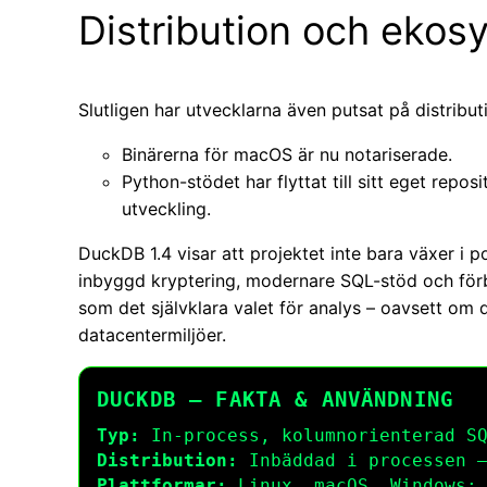
Distribution och ekos
Slutligen har utvecklarna även putsat på distribut
Binärerna för macOS är nu notariserade.
Python-stödet har flyttat till sitt eget reposi
utveckling.
DuckDB 1.4 visar att projektet inte bara växer i
inbyggd kryptering, modernare SQL-stöd och förb
som det självklara valet för analys – oavsett om d
datacentermiljöer.
DUCKDB – FAKTA & ANVÄNDNING
Typ:
In-process, kolumnorienterad SQ
Distribution:
Inbäddad i processen –
Plattformar:
Linux, macOS, Windows; 