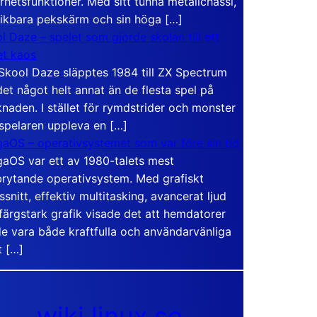
rhetsfunktioner. Med sitt tunna metallchassi,
vikbara pekskärm och sin höga […]
l Daze – spelet som gjorde skolan till ett
t kaos
Skool Daze släpptes 1984 till ZX Spectrum
det något helt annat än de flesta spel på
naden. I stället för rymdstrider och monster
 spelaren uppleva en […]
aOS – operativsystemet som var före sin tid
aOS var ett av 1980-talets mest
rytande operativsystem. Med grafiskt
ssnitt, effektiv multitasking, avancerat ljud
färgstark grafik visade det att hemdatorer
e vara både kraftfulla och användarvänliga
t […]
wiki.linux.se