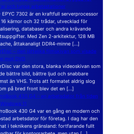
rar och tunga arbetsstationer
EPYC 7302 är en kraftfull serverprocessor
16 kärnor och 32 trådar, utvecklad för
ualisering, databaser och andra krävande
tsuppgifter. Med Zen 2-arkitektur, 128 MB
ache, åttakanaligt DDR4-minne […]
rDisc – den jättelika filmskivan som visade
en mot DVD
rDisc var den stora, blanka videoskivan som
de bättre bild, bättre ljud och snabbare
mst än VHS. Trots att formatet aldrig slog
om på bred front blev det en […]
roBook 430 G4 – en arbetsdator från tiden
 Windows 11
roBook 430 G4 var en gång en modern och
stad arbetsdator för företag. I dag har den
at i teknikens gränsland: fortfarande fullt
ndbar för kontorsarbete, men utan […]