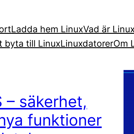
ort
Ladda hem Linux
Vad är Linu
t byta till Linux
Linuxdatorer
Om L
 – säkerhet,
nya funktioner