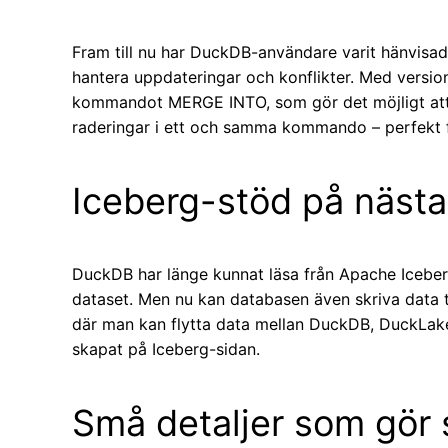
Fram till nu har DuckDB-användare varit hänvisade
hantera uppdateringar och konflikter. Med version 1
kommandot MERGE INTO, som gör det möjligt att 
raderingar i ett och samma kommando – perfekt 
Iceberg-stöd på nästa
DuckDB har länge kunnat läsa från Apache Iceberg
dataset. Men nu kan databasen även skriva data ti
där man kan flytta data mellan DuckDB, DuckLake
skapat på Iceberg-sidan.
Små detaljer som gör s