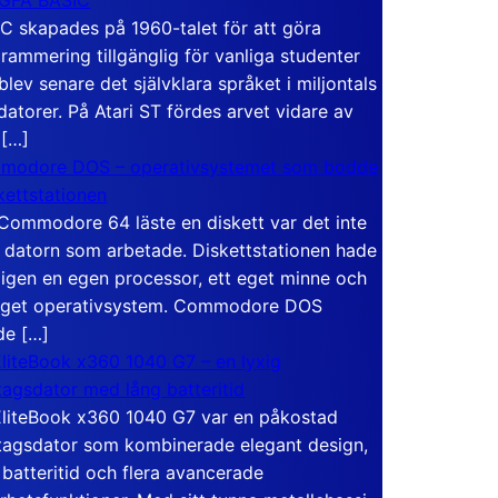
C skapades på 1960-talet för att göra
rammering tillgänglig för vanliga studenter
blev senare det självklara språket i miljontals
atorer. På Atari ST fördes arvet vidare av
 […]
modore DOS – operativsystemet som bodde
skettstationen
Commodore 64 läste en diskett var det inte
 datorn som arbetade. Diskettstationen hade
igen en egen processor, ett eget minne och
eget operativsystem. Commodore DOS
de […]
liteBook x360 1040 G7 – en lyxig
tagsdator med lång batteritid
liteBook x360 1040 G7 var en påkostad
tagsdator som kombinerade elegant design,
 batteritid och flera avancerade