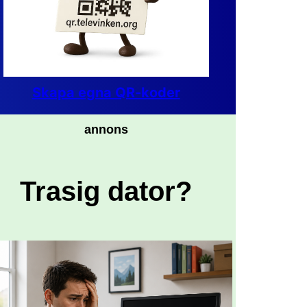
Skapa egna QR-koder
annons
Trasig dator?