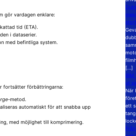
Dubb
meka
som gör vardagen enklare:
stor
attad tid (ETA).
Geva
den i dataserier.
dubb
on med befintliga system.
samm
moto
film
[…]
IBM 
ut s
r fortsätter förbättringarna:
När 
före
rge
-metod.
ett 
liseras automatiskt för att snabba upp
tang
lock
ing, med möjlighet till komprimering.
Från
och