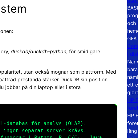
ystem
BASI
prog
och 
hemd
ionen:
GFA
Com
tory,
duckdb/duckdb-python
, för smidigare
i di
När 
bara
 popularitet, utan också mognar som plattform. Med
näml
ättrad prestanda stärker DuckDB sin position
ett 
u jobbar på din laptop eller i stora
gjor
HP E
före
HP E
före
L-databas för analys (OLAP).
 ingen separat server krävs.
lång
fungerar i Python, R, C/C++, Java