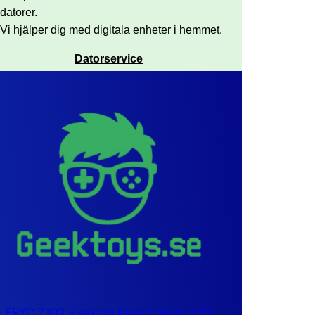
datorer.
Vi hjälper dig med digitala enheter i hemmet.
Datorservice
EPYC 7302 – sexton kärnor byggda för