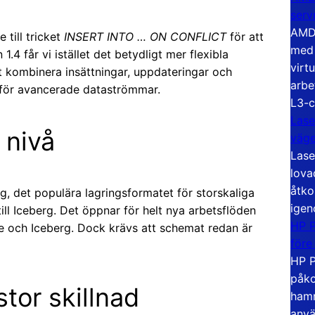
serv
AMD 
 till tricket
INSERT INTO … ON CONFLICT
för att
med 
.4 får vi istället det betydligt mer flexibla
virt
kombinera insättningar, uppdateringar och
arbe
för avancerade dataströmmar.
L3-c
Lase
 nivå
väg
Lase
lova
åtko
, det populära lagringsformatet för storskaliga
igen
ll Iceberg. Det öppnar för helt nya arbetsflöden
HP P
 och Iceberg. Dock krävs att schemat redan är
före
HP P
påko
tor skillnad
hamn
anvä