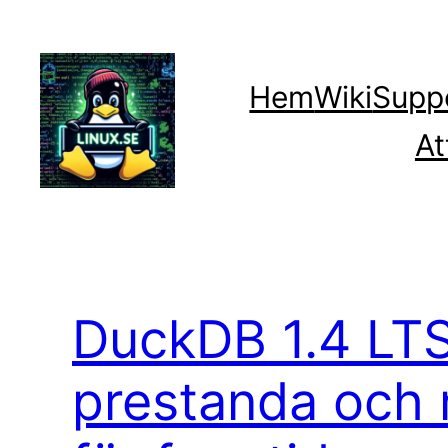
Hoppa
till
innehåll
Hem
Wiki
Supp
At
DuckDB 1.4 LTS
prestanda och 