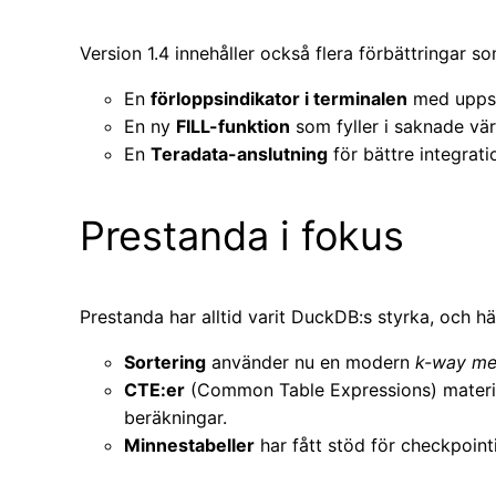
Version 1.4 innehåller också flera förbättringar 
En
förloppsindikator i terminalen
med uppsk
En ny
FILL-funktion
som fyller i saknade vär
En
Teradata-anslutning
för bättre integrati
Prestanda i fokus
Prestanda har alltid varit DuckDB:s styrka, och hä
Sortering
använder nu en modern
k-way me
CTE:er
(Common Table Expressions) materia
beräkningar.
Minnestabeller
har fått stöd för checkpoint