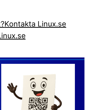
x?
Kontakta Linux.se
inux.se