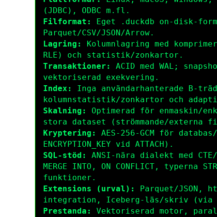
(JDBC), ODBC m.fl.
Filformat:
Eget
.duckdb
on-disk-form
Parquet/CSV/JSON/Arrow.
Lagring:
Kolumnlagring med komprimer
RLE) och statistik/zonkartor.
Transaktioner:
ACID med WAL; snapsho
vektoriserad exekvering.
Index:
Inga användarhanterade B-träd
kolumnstatistik/zonkartor och adapt
Skalning:
Optimerad för enmaskin/enk
stora dataset (strömmande/externa f
Kryptering:
AES-256-GCM för databas/
ENCRYPTION_KEY
vid
ATTACH
).
SQL-stöd:
ANSI-nära dialekt med CTE/
MERGE INTO
,
ON CONFLICT
, typerna
ST
funktioner.
Extensions (urval):
Parquet/JSON,
h
integration, Iceberg-läs/skriv (vi
Prestanda:
Vektoriserad motor, paral