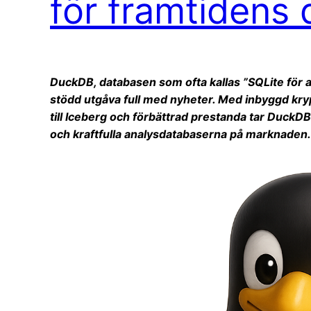
för framtidens
DuckDB, databasen som ofta kallas ”SQLite för ana
stödd utgåva full med nyheter. Med inbyggd kr
till Iceberg och förbättrad prestanda tar DuckDB 
och kraftfulla analysdatabaserna på marknaden.