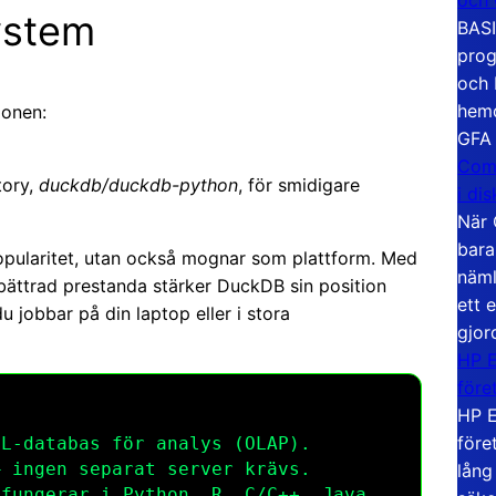
ystem
BASI
prog
och 
hemd
ionen:
GFA
Com
tory,
duckdb/duckdb-python
, för smidigare
i di
När 
bara
 popularitet, utan också mognar som plattform. Med
näml
ättrad prestanda stärker DuckDB sin position
ett 
u jobbar på din laptop eller i stora
gjor
HP E
före
HP E
före
L-databas för analys (OLAP).
 ingen separat server krävs.
lång
fungerar i Python, R, C/C++, Java