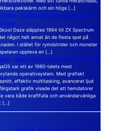
rhetsfunktioner. Med sitt tunna metallchassi,
vikbara pekskärm och sin höga […]
l Daze – spelet som gjorde skolan till ett
t kaos
Skool Daze släpptes 1984 till ZX Spectrum
det något helt annat än de flesta spel på
naden. I stället för rymdstrider och monster
 spelaren uppleva en […]
aOS – operativsystemet som var före sin tid
aOS var ett av 1980-talets mest
rytande operativsystem. Med grafiskt
ssnitt, effektiv multitasking, avancerat ljud
färgstark grafik visade det att hemdatorer
e vara både kraftfulla och användarvänliga
t […]
wiki.linux.se