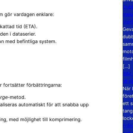
Dubb
meka
som gör vardagen enklare:
stor
attad tid (ETA).
Geva
den i dataserier.
dubb
on med befintliga system.
samm
moto
film
[…]
IBM 
ut s
r fortsätter förbättringarna:
När 
före
rge
-metod.
ett 
liseras automatiskt för att snabba upp
tang
lock
ing, med möjlighet till komprimering.
Från
och