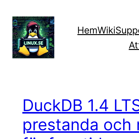
Hoppa
till
innehåll
Hem
Wiki
Supp
At
DuckDB 1.4 LTS
prestanda och 