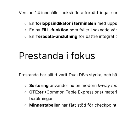
Version 1.4 innehåller också flera förbättringar 
En
förloppsindikator i terminalen
med uppsk
En ny
FILL-funktion
som fyller i saknade vär
En
Teradata-anslutning
för bättre integrati
Prestanda i fokus
Prestanda har alltid varit DuckDB:s styrka, och hä
Sortering
använder nu en modern
k-way me
CTE:er
(Common Table Expressions) materia
beräkningar.
Minnestabeller
har fått stöd för checkpoint