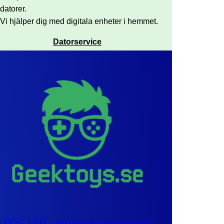
datorer.
Vi hjälper dig med digitala enheter i hemmet.
Datorservice
EPYC 7302 – sexton kärnor byggda för