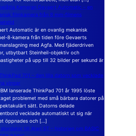
elåtta Kameran Gevaert Automatic – en
nisk filmkamera från 8 mm-filmens
hetstid
ert Automatic är en ovanlig mekanisk
el-8-kamera från tiden före Gevaerts
anslagning med Agfa. Med fjäderdriven
r, utbytbart Steinheil-objektiv och
hastigheter på upp till 32 bilder per sekund är
ThinkPad 701 – den lilla datorn som vecklade
ina vingar
IBM lanserade ThinkPad 701 år 1995 löste
taget problemet med små bärbara datorer på
spektakulärt sätt. Datorns delade
entbord vecklade automatiskt ut sig när
et öppnades och […]
 stordator till Atari ST – historien om BASIC
 GFA BASIC