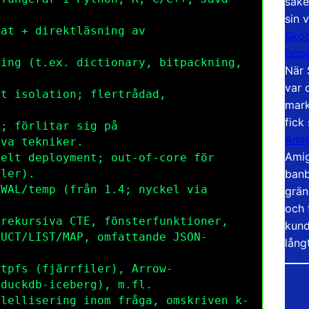
säke
sin 
at + direktläsning av
Skoo
öppe
ing (t.ex. dictionary, bitpackning,
När 
var 
t isolation; flertrådad,
mark
fick
; förlitar sig på
Amig
iva tekniker.
Amig
elt deployment; out-of-core för
banb
iler).
WAL/temp (från 1.4; nyckel via
grän
och 
rekursiva CTE, fönsterfunktioner,
kund
RUCT
/
LIST
/
MAP
, omfattande
JSON
-
lång
ttpfs
(fjärrfiler), Arrow-
a
duckdb-iceberg
), m.fl.
lellisering inom fråga, omskriven k-