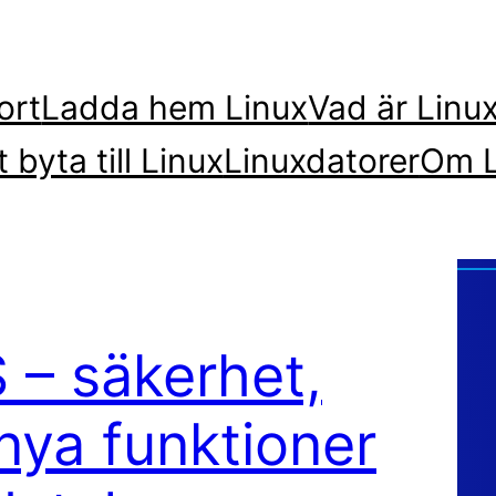
ort
Ladda hem Linux
Vad är Linu
t byta till Linux
Linuxdatorer
Om L
 – säkerhet,
nya funktioner