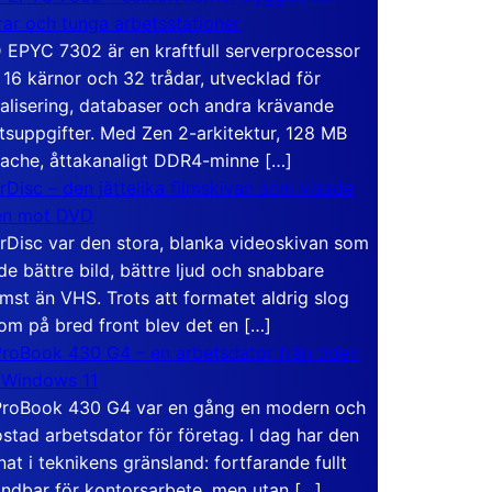
rar och tunga arbetsstationer
EPYC 7302 är en kraftfull serverprocessor
16 kärnor och 32 trådar, utvecklad för
ualisering, databaser och andra krävande
tsuppgifter. Med Zen 2-arkitektur, 128 MB
ache, åttakanaligt DDR4-minne […]
rDisc – den jättelika filmskivan som visade
en mot DVD
rDisc var den stora, blanka videoskivan som
de bättre bild, bättre ljud och snabbare
mst än VHS. Trots att formatet aldrig slog
om på bred front blev det en […]
roBook 430 G4 – en arbetsdator från tiden
 Windows 11
roBook 430 G4 var en gång en modern och
stad arbetsdator för företag. I dag har den
at i teknikens gränsland: fortfarande fullt
ndbar för kontorsarbete, men utan […]