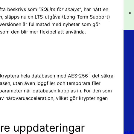
ofta beskrivs som
”SQLite för analys”
, har nått en
m
, släpps nu en LTS-utgåva (Long-Term Support)
versionen är fullmatad med nyheter som gör
om den blir mer flexibel att använda.
 kryptera hela databasen med AES-256 i det säkra
asen, utan även loggfiler och temporära filer
 parameter när databasen kopplas in. För den som
hårdvaruacceleration, vilket gör krypteringen
re uppdateringar
AMD 