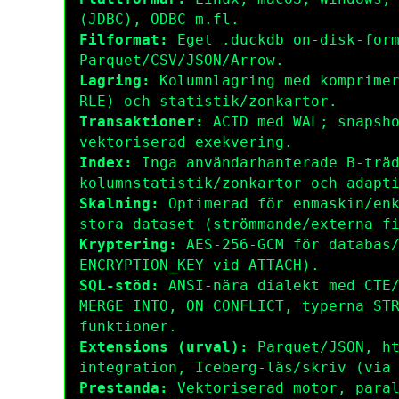
(JDBC), ODBC m.fl.
Filformat:
Eget
.duckdb
on-disk-form
Parquet/CSV/JSON/Arrow.
Lagring:
Kolumnlagring med komprimer
RLE) och statistik/zonkartor.
Transaktioner:
ACID med WAL; snapsho
vektoriserad exekvering.
Index:
Inga användarhanterade B-träd
kolumnstatistik/zonkartor och adapt
Skalning:
Optimerad för enmaskin/enk
stora dataset (strömmande/externa f
Kryptering:
AES-256-GCM för databas/
ENCRYPTION_KEY
vid
ATTACH
).
SQL-stöd:
ANSI-nära dialekt med CTE/
MERGE INTO
,
ON CONFLICT
, typerna
ST
funktioner.
Extensions (urval):
Parquet/JSON,
h
integration, Iceberg-läs/skriv (vi
Prestanda:
Vektoriserad motor, paral