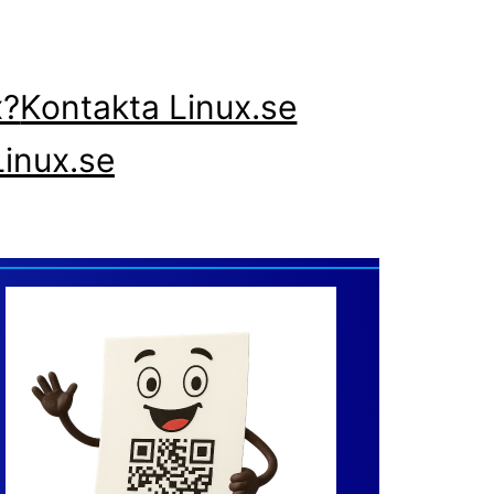
x?
Kontakta Linux.se
inux.se