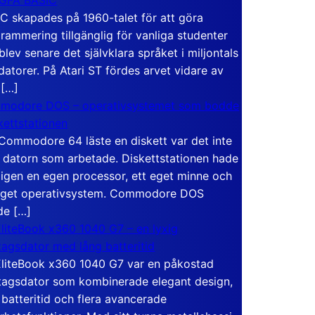
C skapades på 1960-talet för att göra
rammering tillgänglig för vanliga studenter
blev senare det självklara språket i miljontals
atorer. På Atari ST fördes arvet vidare av
 […]
modore DOS – operativsystemet som bodde
skettstationen
Commodore 64 läste en diskett var det inte
 datorn som arbetade. Diskettstationen hade
igen en egen processor, ett eget minne och
eget operativsystem. Commodore DOS
de […]
liteBook x360 1040 G7 – en lyxig
tagsdator med lång batteritid
liteBook x360 1040 G7 var en påkostad
tagsdator som kombinerade elegant design,
 batteritid och flera avancerade