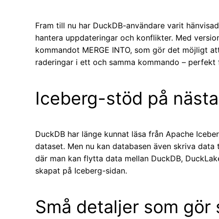
Fram till nu har DuckDB-användare varit hänvisade
hantera uppdateringar och konflikter. Med version 1
kommandot MERGE INTO, som gör det möjligt att 
raderingar i ett och samma kommando – perfekt 
Iceberg-stöd på nästa
DuckDB har länge kunnat läsa från Apache Iceberg
dataset. Men nu kan databasen även skriva data ti
där man kan flytta data mellan DuckDB, DuckLake
skapat på Iceberg-sidan.
Små detaljer som gör s