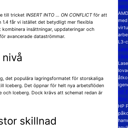
serv
AMD 
 till tricket
INSERT INTO … ON CONFLICT
för att
med 
.4 får vi istället det betydligt mer flexibla
virt
kombinera insättningar, uppdateringar och
arbe
för avancerade dataströmmar.
L3-c
Lase
 nivå
väg
Lase
lova
åtko
, det populära lagringsformatet för storskaliga
igen
ll Iceberg. Det öppnar för helt nya arbetsflöden
HP P
 och Iceberg. Dock krävs att schemat redan är
före
HP P
påko
tor skillnad
hamn
anvä