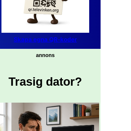
Skapa egna QR-koder
annons
Trasig dator?