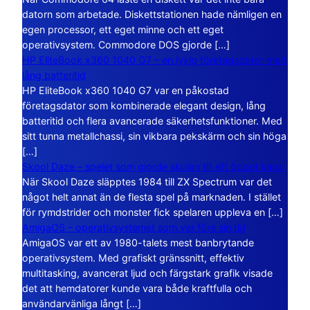
datorn som arbetade. Diskettstationen hade nämligen en
egen processor, ett eget minne och ett eget
operativsystem. Commodore DOS gjorde […]
HP EliteBook x360 1040 G7 – en lyxig företagsdator med
lång batteritid
HP EliteBook x360 1040 G7 var en påkostad
företagsdator som kombinerade elegant design, lång
batteritid och flera avancerade säkerhetsfunktioner. Med
sitt tunna metallchassi, sin vikbara pekskärm och sin höga
[…]
Skool Daze – spelet som gjorde skolan till ett öppet kaos
När Skool Daze släpptes 1984 till ZX Spectrum var det
något helt annat än de flesta spel på marknaden. I stället
för rymdstrider och monster fick spelaren uppleva en […]
AmigaOS – operativsystemet som var före sin tid
AmigaOS var ett av 1980-talets mest banbrytande
operativsystem. Med grafiskt gränssnitt, effektiv
multitasking, avancerat ljud och färgstark grafik visade
det att hemdatorer kunde vara både kraftfulla och
användarvänliga långt […]