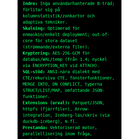
Index:
Inga användarhanterade B-träd;
förlitar sig på
kolumnstatistik/zonkartor och
adaptiva tekniker.
Skalning:
Optimerad för
enmaskin/enkelt deployment; out-of-
core för stora dataset
(strömmande/externa filer).
Kryptering:
AES-256-GCM för
databas/WAL/temp (från 1.4; nyckel
via
ENCRYPTION_KEY
vid
ATTACH
).
SQL-stöd:
ANSI-nära dialekt med
CTE/rekursiva CTE, fönsterfunktioner,
MERGE INTO
,
ON CONFLICT
, typerna
STRUCT
/
LIST
/
MAP
, omfattande
JSON
-
funktioner.
Extensions (urval):
Parquet/JSON,
httpfs
(fjärrfiler), Arrow-
integration, Iceberg-läs/skriv (via
duckdb-iceberg
), m.fl.
Prestanda:
Vektoriserad motor,
parallellisering inom fråga,