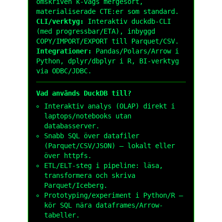
omskriven k-vägs mergesort,
materialiserade CTE:er som standard.
CLI/verktyg:
Interaktiv
duckdb
-CLI
(med progressbar/ETA), inbyggd
COPY/IMPORT/EXPORT till Parquet/CSV.
Integrationer:
Pandas/Polars/Arrow i
Python, dplyr/dbplyr i R, BI-verktyg
via ODBC/JDBC.
Vad används DuckDB till?
Interaktiv analys (OLAP) direkt i
laptops/notebooks utan
databasserver.
Snabb SQL över datafiler
(Parquet/CSV/JSON) – lokalt eller
över
httpfs
.
ETL/ELT-steg i pipeline: läsa,
transformera och skriva
Parquet/Iceberg.
Prototyping/experiment i Python/R –
kör SQL nära dataframes/Arrow-
tabeller.