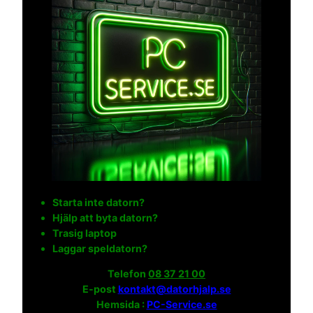
Starta inte datorn?
Hjälp att byta datorn?
Trasig laptop
Laggar speldatorn?
Telefon
08 37 21 00
E-post
kontakt@datorhjalp.se
Hemsida :
PC-Service.se