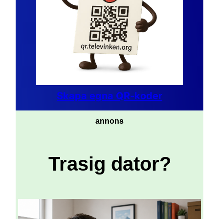
Skapa egna QR-koder
annons
Trasig dator?