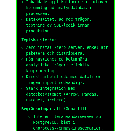
Inbäddade applikationer som behöver
kolumnlagrad analysdatabas i
processen.
Datakvalitet, ad-hoc-frågor,
testning av SQL-logik innan
produktion.
Typiska styrkor
Zero-install/zero-server: enkel att
paketera och distribuera.
Hög hastighet på kolumnära,
analytiska frågor; effektiv
komprimering.
Direkt arbetsflöde med datafiler
(ingen import nödvändig).
Stark integration med
dataekosystemet (Arrow, Pandas,
Parquet, Iceberg).
Begränsningar att känna till
Inte en fleranvändarserver som
PostgreSQL; bäst i
enprocess-/enmaskinsscenarier.