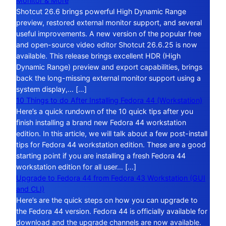
Monitor & More
Shotcut 26.6 brings powerful High Dynamic Range
preview, restored external monitor support, and several
useful improvements. A new version of the popular free
and open-source video editor Shotcut 26.6.25 is now
available. This release brings excellent HDR (High
Dynamic Range) preview and export capabilities, brings
back the long-missing external monitor support using a
system display,… […]
10 Things to do After Installing Fedora 44 (Workstation)
Here’s a quick rundown of the 10 quick tips after you
finish installing a brand new Fedora 44 workstation
edition. In this article, we will talk about a few post-install
tips for Fedora 44 workstation edition. These are a good
starting point if you are installing a fresh Fedora 44
workstation edition for all user… […]
Upgrade to Fedora 44 from Fedora 43 Workstation (GUI
and CLI)
Here’s are the quick steps on how you can upgrade to
the Fedora 44 version. Fedora 44 is officially available for
download and the upgrade channels are now available.