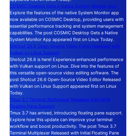
COSMIC Desktop Gets a Native System Monitor App
Explore the features of the native System Monitor app
now available on COSMIC Desktop, providing users with
essential performance tracking and system management
capabilities. The post COSMIC Desktop Gets a Native
System Monitor App appeared first on Linux Today.
Shotcut 26.6 Open-Source Video Editor Released with
Vulkan on Linux Support
Shotcut 26.6 is here! Experience enhanced performance
with Vulkan support on Linux. Dive into the features of
this versatile open-source video editing software. The
post Shotcut 26.6 Open-Source Video Editor Released
with Vulkan on Linux Support appeared first on Linux
Today.
Tmux 3.7 Terminal Multiplexer Released with Initial
Floating Pane Support
Tmux 3.7 has arrived, introducing floating pane support.
Explore how this update can improve your terminal
workflow and boost productivity. The post Tmux 3.7
Terminal Multiplexer Released with Initial Floating Pane