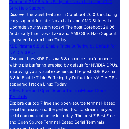
Coreboot 26.06 Adds Early Intel Nova Lake and AMD
Strix Halo Support
Discover the latest features in Coreboot 26.06, including
early support for Intel Nova Lake and AMD Strix Halo.
Upgrade your system today! The post Coreboot 26.06
Adds Early Intel Nova Lake and AMD Strix Halo Support
appeared first on Linux Today.
KDE Plasma 6.8 to Enable Triple Buffering by Default for
NVIDIA GPUs
Discover how KDE Plasma 6.8 enhances performance
with triple buffering enabled by default for NVIDIA GPUs,
improving your visual experience. The post KDE Plasma
6.8 to Enable Triple Buffering by Default for NVIDIA GPUs
appeared first on Linux Today.
7 Best Free and Open Source Terminal-Based Serial
Terminals
Explore our top 7 free and open-source terminal-based
serial terminals. Find the perfect tool to streamline your
serial communication tasks today. The post 7 Best Free
and Open Source Terminal-Based Serial Terminals
appeared first on Linux Today.