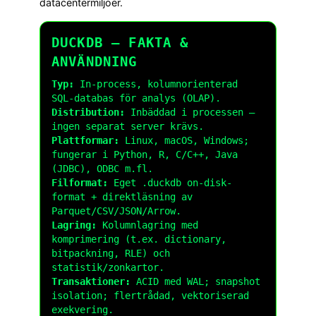
datacentermiljöer.
DUCKDB – FAKTA &
ANVÄNDNING
Typ:
In-process, kolumnorienterad
SQL-databas för analys (OLAP).
Distribution:
Inbäddad i processen –
ingen separat server krävs.
Plattformar:
Linux, macOS, Windows;
fungerar i Python, R, C/C++, Java
(JDBC), ODBC m.fl.
Filformat:
Eget
.duckdb
on-disk-
format + direktläsning av
Parquet/CSV/JSON/Arrow.
Lagring:
Kolumnlagring med
komprimering (t.ex. dictionary,
bitpackning, RLE) och
statistik/zonkartor.
Transaktioner:
ACID med WAL; snapshot
isolation; flertrådad, vektoriserad
exekvering.