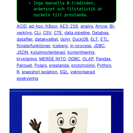
Inga manuella B-trädindex;
arbetsset och filstatistik är
nyckeln till prestanda.
ACID
, 
ad-hoc-frågor
, 
AES-256
, 
analys
, 
Arrow
, 
BI-
verktyg
, 
CLI
, 
CSV
, 
CTE
, 
data pipeline
, 
Databas
, 
datafiler
, 
datakvalitet
, 
dplyr
, 
DuckDB
, 
ELT
, 
ETL
, 
fönsterfunktioner
, 
Iceberg
, 
in-process
, 
JDBC
, 
JSON
, 
kolumnorienterad
, 
komprimering
, 
kryptering
, 
MERGE INTO
, 
ODBC
, 
OLAP
, 
Pandas
, 
Parquet
, 
Polars
, 
prestanda
, 
prototyping
, 
Python
, 
R
, 
snapshot isolation
, 
SQL
, 
vektoriserad
exekvering