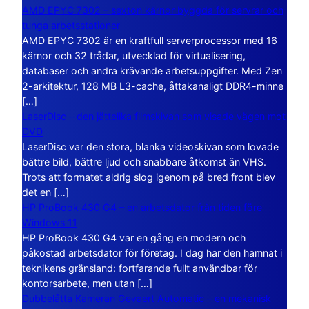
AMD EPYC 7302 – sexton kärnor byggda för servrar och
tunga arbetsstationer
AMD EPYC 7302 är en kraftfull serverprocessor med 16
kärnor och 32 trådar, utvecklad för virtualisering,
databaser och andra krävande arbetsuppgifter. Med Zen
2-arkitektur, 128 MB L3-cache, åttakanaligt DDR4-minne
[…]
LaserDisc – den jättelika filmskivan som visade vägen mot
DVD
LaserDisc var den stora, blanka videoskivan som lovade
bättre bild, bättre ljud och snabbare åtkomst än VHS.
Trots att formatet aldrig slog igenom på bred front blev
det en […]
HP ProBook 430 G4 – en arbetsdator från tiden före
Windows 11
HP ProBook 430 G4 var en gång en modern och
påkostad arbetsdator för företag. I dag har den hamnat i
teknikens gränsland: fortfarande fullt användbar för
kontorsarbete, men utan […]
Dubbelåtta Kameran Gevaert Automatic – en mekanisk