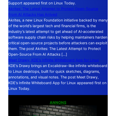
Support appeared first on Linux Today.
Akrites: The Latest Attempt to Protect Open-Source
From AI Attacks Has Arrived
Akrites, a new Linux Foundation initiative backed by many
of the world’s largest tech and financial firms, is the
industry’s latest attempt to get ahead of AI‑accelerated
software supply chain risks by helping maintainers harden
critical open-source projects before attackers can exploit
them. The post Akrites: The Latest Attempt to Protect
Open-Source From AI Attacks […]
Meet Drawy, KDE’s Infinite Whiteboard App for Linux
KDE’s Drawy brings an Excalidraw-like infinite whiteboard
to Linux desktops, built for quick sketches, diagrams,
annotations, and visual notes. The post Meet Drawy,
KDE’s Infinite Whiteboard App for Linux appeared first on
Linux Today.
ANNONS