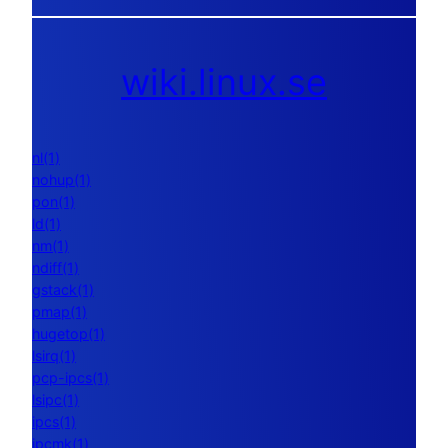
wiki.linux.se
nl(1)
nohup(1)
pon(1)
ld(1)
nm(1)
ndiff(1)
gstack(1)
pmap(1)
hugetop(1)
lsirq(1)
pcp-ipcs(1)
lsipc(1)
ipcs(1)
ipcmk(1)