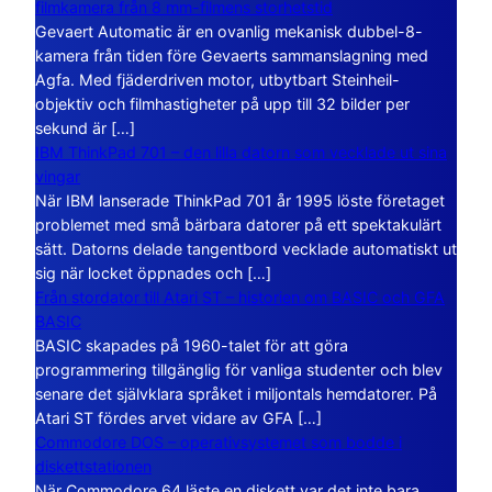
filmkamera från 8 mm-filmens storhetstid
Gevaert Automatic är en ovanlig mekanisk dubbel-8-
kamera från tiden före Gevaerts sammanslagning med
Agfa. Med fjäderdriven motor, utbytbart Steinheil-
objektiv och filmhastigheter på upp till 32 bilder per
sekund är […]
IBM ThinkPad 701 – den lilla datorn som vecklade ut sina
vingar
När IBM lanserade ThinkPad 701 år 1995 löste företaget
problemet med små bärbara datorer på ett spektakulärt
sätt. Datorns delade tangentbord vecklade automatiskt ut
sig när locket öppnades och […]
Från stordator till Atari ST – historien om BASIC och GFA
BASIC
BASIC skapades på 1960-talet för att göra
programmering tillgänglig för vanliga studenter och blev
senare det självklara språket i miljontals hemdatorer. På
Atari ST fördes arvet vidare av GFA […]
Commodore DOS – operativsystemet som bodde i
diskettstationen
När Commodore 64 läste en diskett var det inte bara