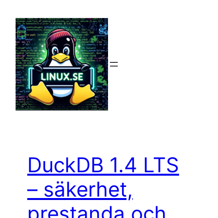
Hoppa
till
innehåll
DuckDB 1.4 LTS
– säkerhet,
prestanda och