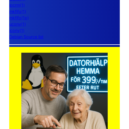
ipcrm(1)
mkfifo(1)
mkfifo(1p)
uconv(1)
iconv(1)
Debian Source list