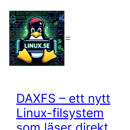
Hoppa
till
innehåll
DAXFS – ett nytt
Linux-filsystem
som läser direkt