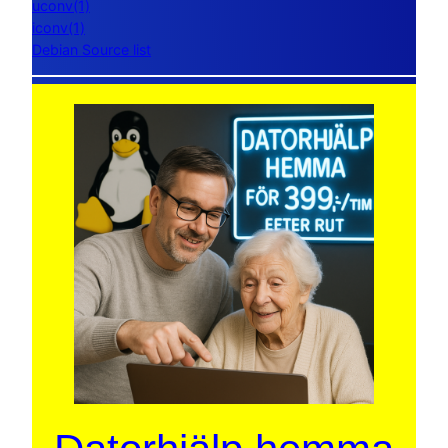
uconv(1)
iconv(1)
Debian Source list