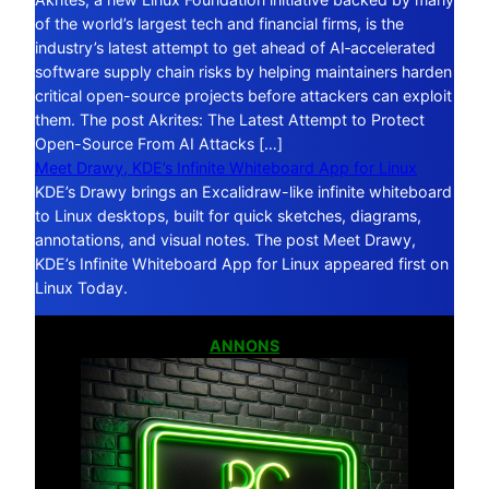
of the world’s largest tech and financial firms, is the
industry’s latest attempt to get ahead of AI‑accelerated
software supply chain risks by helping maintainers harden
critical open-source projects before attackers can exploit
them. The post Akrites: The Latest Attempt to Protect
Open-Source From AI Attacks […]
Meet Drawy, KDE’s Infinite Whiteboard App for Linux
KDE’s Drawy brings an Excalidraw-like infinite whiteboard
to Linux desktops, built for quick sketches, diagrams,
annotations, and visual notes. The post Meet Drawy,
KDE’s Infinite Whiteboard App for Linux appeared first on
Linux Today.
ANNONS