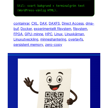
Stil: svart bakgrund + terminalgrön text
(WordPress-vänlig HTML).
containrar
, 
CXL
, 
DAX
, 
DAXFS
, 
Direct Access
, 
dma-
buf
, 
Docker
, 
experimentellt filsystem
, 
filsystem
, 
FPGA
, 
GPU-minne
, 
HPC
, 
Linux
, 
Linuxkärnan
, 
Linuxutveckling
, 
minneshantering
, 
overlayfs
, 
persistent memory
, 
zero-copy