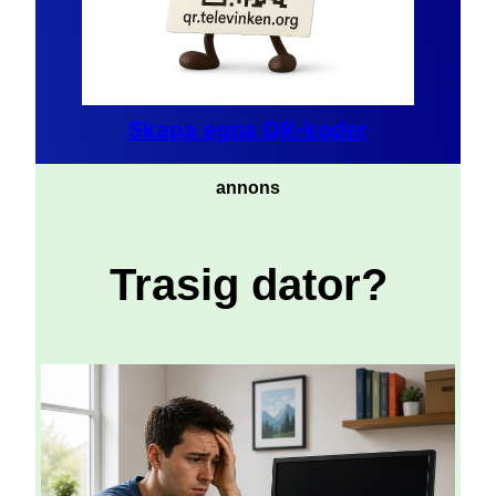
Skapa egna QR-koder
annons
Trasig dator?