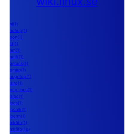
wiki.linux.se
nl(1)
nohup(1)
pon(1)
ld(1)
nm(1)
ndiff(1)
gstack(1)
pmap(1)
hugetop(1)
lsirq(1)
pcp-ipcs(1)
lsipc(1)
ipcs(1)
ipcmk(1)
ipcrm(1)
mkfifo(1)
mkfifo(1p)