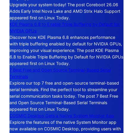
Upgrade your system today! The post Coreboot 26.06
Adds Early Intel Nova Lake and AMD Strix Halo Support
appeared first on Linux Today.
KDE Plasma 6.8 to Enable Triple Buffering by Default for
NVIDIA GPUs
Discover how KDE Plasma 6.8 enhances performance
with triple buffering enabled by default for NVIDIA GPUs,
improving your visual experience. The post KDE Plasma
6.8 to Enable Triple Buffering by Default for NVIDIA GPUs
appeared first on Linux Today.
7 Best Free and Open Source Terminal-Based Serial
Terminals
Explore our top 7 free and open-source terminal-based
serial terminals. Find the perfect tool to streamline your
serial communication tasks today. The post 7 Best Free
and Open Source Terminal-Based Serial Terminals
appeared first on Linux Today.
COSMIC Desktop Gets a Native System Monitor App
Explore the features of the native System Monitor app
now available on COSMIC Desktop, providing users with