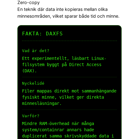
Zero-copy
En teknik där data inte kopieras mellan olika
minnesområden, vilket sparar både tid och minne.
FAKTA: DAXFS
Vad är det?
Ett experimentellt, läsbart Linux-
filsystem byggt på Direct Access
(DAX).
Nyckelidé
Filer mappas direkt mot sammanhängande
fysiskt minne, vilket ger direkta
minnesläsningar.
Varför?
Mindre RAM-överhead när många
system/containrar annars hade
duplicerat samma skrivskyddade data i