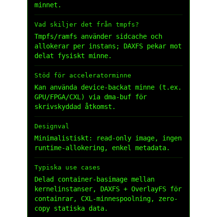
minnet.
Vad skiljer det från tmpfs?
Tmpfs/ramfs använder sidcache och
allokerar per instans; DAXFS pekar mot
delat fysiskt minne.
Stöd för acceleratorminne
Kan använda device-backat minne (t.ex.
GPU/FPGA/CXL) via dma-buf för
skrivskyddad åtkomst.
Designval
Minimalistiskt: read-only image, ingen
runtime-allokering, enkel metadata.
Typiska use cases
Delad container-basimage mellan
kernelinstanser, DAXFS + OverlayFS för
containrar, CXL-minnespoolning, zero-
copy statiska data.