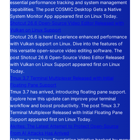
essential performance tracking and system management
capabilities. The post COSMIC Desktop Gets a Native
System Monitor App appeared first on Linux Today.
Shotcut 26.6 Open-Source Video Editor Released with
Vulkan on Linux Support
Shotcut 26.6 is here! Experience enhanced performance
with Vulkan support on Linux. Dive into the features of
this versatile open-source video editing software. The
post Shotcut 26.6 Open-Source Video Editor Released
with Vulkan on Linux Support appeared first on Linux
Today.
Tmux 3.7 Terminal Multiplexer Released with Initial
Floating Pane Support
Tmux 3.7 has arrived, introducing floating pane support.
Explore how this update can improve your terminal
workflow and boost productivity. The post Tmux 3.7
Terminal Multiplexer Released with Initial Floating Pane
Support appeared first on Linux Today.
Akrites: The Latest Attempt to Protect Open-Source
From AI Attacks Has Arrived
Akrites, a new Linux Foundation initiative backed by many