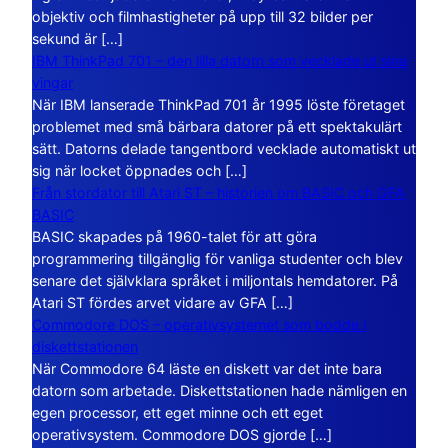
objektiv och filmhastigheter på upp till 32 bilder per
sekund är […]
IBM ThinkPad 701 – den lilla datorn som vecklade ut sina
vingar
När IBM lanserade ThinkPad 701 år 1995 löste företaget
problemet med små bärbara datorer på ett spektakulärt
sätt. Datorns delade tangentbord vecklade automatiskt ut
sig när locket öppnades och […]
Från stordator till Atari ST – historien om BASIC och GFA
BASIC
BASIC skapades på 1960-talet för att göra
programmering tillgänglig för vanliga studenter och blev
senare det självklara språket i miljontals hemdatorer. På
Atari ST fördes arvet vidare av GFA […]
Commodore DOS – operativsystemet som bodde i
diskettstationen
När Commodore 64 läste en diskett var det inte bara
datorn som arbetade. Diskettstationen hade nämligen en
egen processor, ett eget minne och ett eget
operativsystem. Commodore DOS gjorde […]