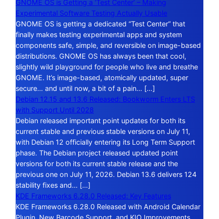
GNOME OS is Getting a ‘Test Center’ – Making
Experimental Software Testing Actually Usable
GNOME OS is getting a dedicated “Test Center” that
finally makes testing experimental apps and system
components safe, simple, and reversible on image-based
distributions. GNOME OS has always been that cool,
slightly wild playground for people who live and breathe
GNOME. It’s image-based, atomically updated, super
secure… and until now, a bit of a pain… […]
Debian 12.15 and 13.6 Released: Bookworm Enters LTS
with Support Until 2028
Debian released important point updates for both its
current stable and previous stable versions on July 11,
with Debian 12 officially entering its Long Term Support
phase. The Debian project released updated point
versions for both its current stable release and the
previous one on July 11, 2026. Debian 13.6 delivers 124
stability fixes and… […]
KDE Frameworks 6.28.0 Released: Key Features
KDE Frameworks 6.28.0 Released with Android Calendar
Plugin, New Barcode Support, and KIO Improvements.