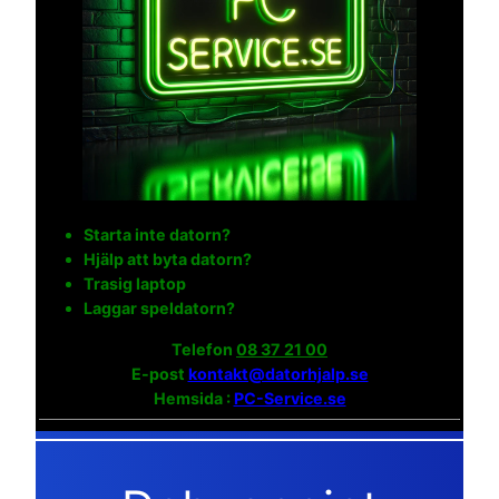
Starta inte datorn?
Hjälp att byta datorn?
Trasig laptop
Laggar speldatorn?
Telefon
08 37 21 00
E-post
kontakt@datorhjalp.se
Hemsida :
PC-Service.se