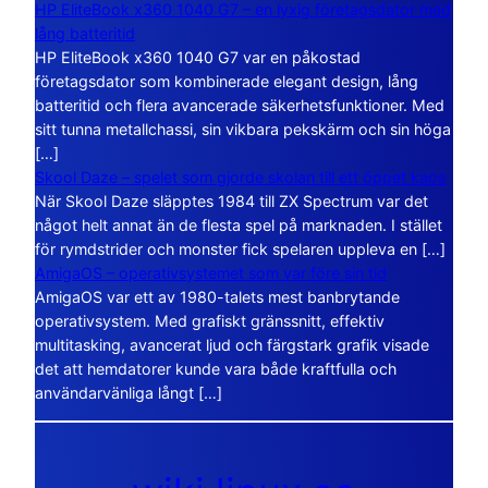
HP EliteBook x360 1040 G7 – en lyxig företagsdator med
lång batteritid
HP EliteBook x360 1040 G7 var en påkostad
företagsdator som kombinerade elegant design, lång
batteritid och flera avancerade säkerhetsfunktioner. Med
sitt tunna metallchassi, sin vikbara pekskärm och sin höga
[…]
Skool Daze – spelet som gjorde skolan till ett öppet kaos
När Skool Daze släpptes 1984 till ZX Spectrum var det
något helt annat än de flesta spel på marknaden. I stället
för rymdstrider och monster fick spelaren uppleva en […]
AmigaOS – operativsystemet som var före sin tid
AmigaOS var ett av 1980-talets mest banbrytande
operativsystem. Med grafiskt gränssnitt, effektiv
multitasking, avancerat ljud och färgstark grafik visade
det att hemdatorer kunde vara både kraftfulla och
användarvänliga långt […]