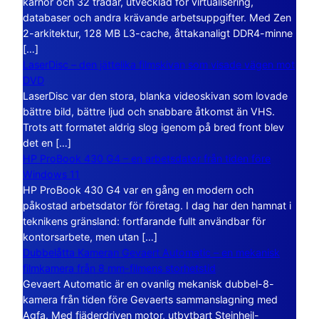
kärnor och 32 trådar, utvecklad för virtualisering,
databaser och andra krävande arbetsuppgifter. Med Zen
2-arkitektur, 128 MB L3-cache, åttakanaligt DDR4-minne
[…]
LaserDisc – den jättelika filmskivan som visade vägen mot
DVD
LaserDisc var den stora, blanka videoskivan som lovade
bättre bild, bättre ljud och snabbare åtkomst än VHS.
Trots att formatet aldrig slog igenom på bred front blev
det en […]
HP ProBook 430 G4 – en arbetsdator från tiden före
Windows 11
HP ProBook 430 G4 var en gång en modern och
påkostad arbetsdator för företag. I dag har den hamnat i
teknikens gränsland: fortfarande fullt användbar för
kontorsarbete, men utan […]
Dubbelåtta Kameran Gevaert Automatic – en mekanisk
filmkamera från 8 mm-filmens storhetstid
Gevaert Automatic är en ovanlig mekanisk dubbel-8-
kamera från tiden före Gevaerts sammanslagning med
Agfa. Med fjäderdriven motor, utbytbart Steinheil-