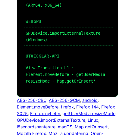
(ARM64, x86_64)
WEBGPU
GPUDevice.importExternalTexture
(Windows)
UTVECKLAR-API
View Transition L1 ·
Element.moveBefore · getUserMedia
resizeMode · Map.getOrInsert*
AES-256-CBC
, 
AES-256-GCM
, 
android
, 
Element.moveBefore
, 
firefox
, 
Firefox 144
, 
Firefox
2025
, 
Firefox nyheter
, 
getUserMedia resizeMode
, 
GPUDevice.importExternalTexture
, 
Linux
, 
lösenordshanterare
, 
macOS
, 
Map.getOrInsert
, 
Mozilla Firefox
, 
Mozilla uppdatering
, 
Open-