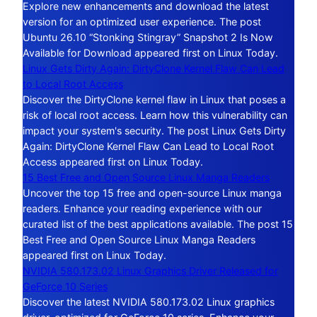
Explore new enhancements and download the latest
version for an optimized user experience. The post
Ubuntu 26.10 “Stonking Stingray” Snapshot 2 Is Now
Available for Download appeared first on Linux Today.
Linux Gets Dirty Again: DirtyClone Kernel Flaw Can Lead
to Local Root Access
Discover the DirtyClone kernel flaw in Linux that poses a
risk of local root access. Learn how this vulnerability can
impact your system's security. The post Linux Gets Dirty
Again: DirtyClone Kernel Flaw Can Lead to Local Root
Access appeared first on Linux Today.
15 Best Free and Open Source Linux Manga Readers
Uncover the top 15 free and open-source Linux manga
readers. Enhance your reading experience with our
curated list of the best applications available. The post 15
Best Free and Open Source Linux Manga Readers
appeared first on Linux Today.
NVIDIA 580.173.02 Linux Graphics Driver Released for
GeForce 10 Series
Discover the latest NVIDIA 580.173.02 Linux graphics