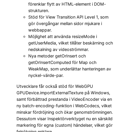
förenklar flytt av HTML-element i DOM-
strukturen.
Stöd för View Transition API Level 1, som
gör övergångar mellan sidor mjukare i
webbappar.
Möjlighet att använda resizeMode i
getUserMedia, vilket tillåter beskärning och
nedskalning av videoströmmar.
Nya metoder getOrInsert och
getOrInsertComputed för Map och
WeakMap, som underlättar hanteringen av
nyckel-värde-par.
Utvecklare får också stöd för WebGPU
GPUDevice.importExternalTexture på Windows,
samt förbättrad prestanda i VideoEncoder via en
ny batch-encoding-funktion i WebCodecs, vilket
minskar fördröjning och ökar genomströmningen.
Dessutom visar Inspektörverktyget nu en särskild
markering för egna (custom) händelser, vilket gör
felsökning enklare.