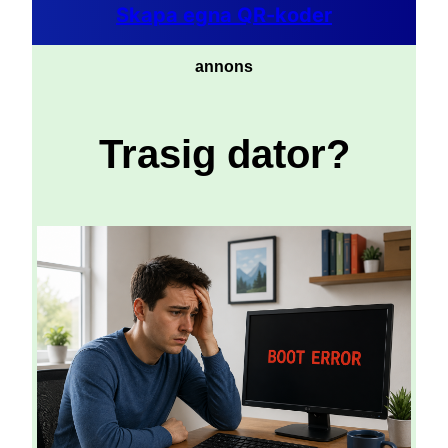
Skapa egna QR-koder
annons
Trasig dator?