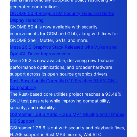
generated contributions.
GNOME 50.4 Brings GDM Security Fixes and Better
Display Handling
GNOME 50.4 is now available with security
improvements for GDM and GLib, along with fixes for
GNOME Shell, Mutter, GVfs, and more.
Mesa 26.2 Graphics Stack Released with Vulkan and
OpenGL Driver Improvements
Mesa 26.2 is now available, delivering new features,
performance optimizations, and broader hardware
support across its open-source graphics drivers.
Rust-Based uutils Coreutils 0.10 Reaches 93.5% GNU
Compatibility
The Rust-based core utilities project reaches a 93.48%
GNU test pass rate while improving compatibility,
security, and reliability.
GStreamer 1.28.6 Adds H.266 MP4 Muxing and FFmpeg
9.0 Support
GStreamer 1.28.6 is out with security and playback fixes,
H.266 support in Rust MP4 muxers, WebRTC