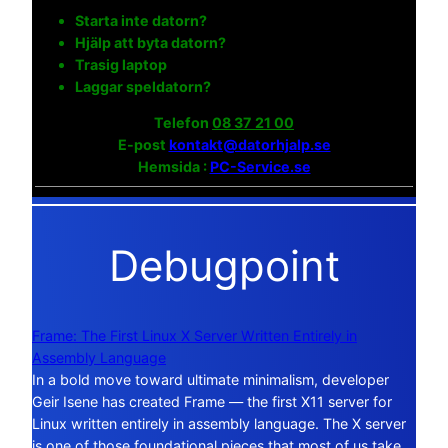
Starta inte datorn?
Hjälp att byta datorn?
Trasig laptop
Laggar speldatorn?
Telefon
08 37 21 00
E-post
kontakt@datorhjalp.se
Hemsida :
PC-Service.se
Debugpoint
Frame: The First Linux X Server Written Entirely in
Assembly Language
In a bold move toward ultimate minimalism, developer
Geir Isene has created Frame — the first X11 server for
Linux written entirely in assembly language. The X server
is one of those foundational pieces that most of us take