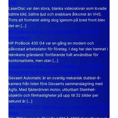
DVD
LaserDisc var den stora, blanka videoskivan som lovade
bättre bild, bättre ljud och snabbare åtkomst än VHS.
Trots att formatet aldrig slog igenom på bred front blev
det en […]
HP ProBook 430 G4 – en arbetsdator från tiden före
Windows 11
HP ProBook 430 G4 var en gång en modern och
påkostad arbetsdator för företag. I dag har den hamnat i
teknikens gränsland: fortfarande fullt användbar för
kontorsarbete, men utan […]
Dubbelåtta Kameran Gevaert Automatic – en mekanisk
filmkamera från 8 mm-filmens storhetstid
Gevaert Automatic är en ovanlig mekanisk dubbel-8-
kamera från tiden före Gevaerts sammanslagning med
Agfa. Med fjäderdriven motor, utbytbart Steinheil-
objektiv och filmhastigheter på upp till 32 bilder per
sekund är […]
IBM ThinkPad 701 – den lilla datorn som vecklade ut sina
vingar