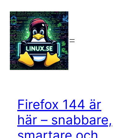
Hoppa
till
innehåll
Firefox 144 är
här – snabbare,
smartare och