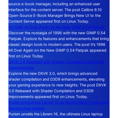
source e-book manager, including an enhanced user
interface for the content server. The post Calibre 9.10
Open-Source E-Book Manager Brings New UI to the
Content Server appeared first on Linux Today.
It’s 1996 All Over Again on the New GIMP 0.54 Flatpak
Discover the nostalgia of 1996 with the new GIMP 0.54
Flatpak. Explore its features and enhancements that bring
classic design tools to modern users. The post It’s 1996
All Over Again on the New GIMP 0.54 Flatpak appeared
first on Linux Today.
DXVK 3.0 Released with Shader Compilation and D3D9
Improvements
Explore the new DXVK 3.0, which brings advanced
shader compilation and D3D9 enhancements, elevating
your gaming experience to new heights. The post DXVK
3.0 Released with Shader Compilation and D3D9
Improvements appeared first on Linux Today.
Purism Announces Librem 16 as World’s Most Private and
Secure Linux Laptop
Purism unveils the Librem 16, the ultimate Linux laptop