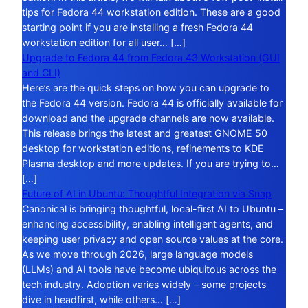
tips for Fedora 44 workstation edition. These are a good
starting point if you are installing a fresh Fedora 44
workstation edition for all user… […]
Upgrade to Fedora 44 from Fedora 43 Workstation (GUI
and CLI)
Here’s are the quick steps on how you can upgrade to
the Fedora 44 version. Fedora 44 is officially available for
download and the upgrade channels are now available.
This release brings the latest and greatest GNOME 50
desktop for workstation editions, refinements to KDE
Plasma desktop and more updates. If you are trying to…
[…]
Future of AI in Ubuntu: Thoughtful Integration via Snap
Canonical is bringing thoughtful, local-first AI to Ubuntu –
enhancing accessibility, enabling intelligent agents, and
keeping user privacy and open source values at the core.
As we move through 2026, large language models
(LLMs) and AI tools have become ubiquitous across the
tech industry. Adoption varies widely – some projects
dive in headfirst, while others… […]