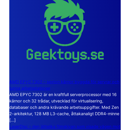
AMD EPYC 7302 – sexton kärnor byggda för servrar och
tunga arbetsstationer
AMD EPYC 7302 är en kraftfull serverprocessor med 16
kärnor och 32 trådar, utvecklad för virtualisering,
databaser och andra krävande arbetsuppgifter. Med Zen
2-arkitektur, 128 MB L3-cache, åttakanaligt DDR4-minne
[…]
LaserDisc – den jättelika filmskivan som visade vägen mot