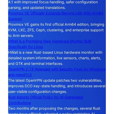
4.1 with improved focus handling, safer configuration
parsing, and updated translations.
Proxmox VE Officially Expands Beyond x86 With Arm64
Support
Proxmox VE gains its first official Arm64 edition, bringing
KVM, LXC, ZFS, Ceph, clustering, and enterprise support
to Arm servers.
HWall Is a Promising New Hardware Monitor Built
Specifically for Linux
HWall is a new Rust-based Linux hardware monitor with
detailed system information, live sensors, charts, alerts,
and GTK and terminal interfaces.
OpenVPN 2.7.6 Released with Security Fixes for Windows
and mbedTLS
The latest OpenVPN update patches two vulnerabilities,
improves DCO key-state handling, and introduces several
user-visible configuration changes.
Rust Adopts Official Policy for AI-Generated
Contributions
Two months after proposing the changes, several Rust
teams have officially adopted a policy restricting AI-