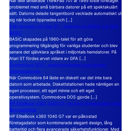
När IBM lanserade ThinkPad 701 år 1995 löste företaget
problemet med små bärbara datorer på ett spektakulärt
sätt. Datorns delade tangentbord vecklade automatiskt ut
sig när locket öppnades och […]
Från stordator till Atari ST – historien om BASIC och GFA
BASIC
BASIC skapades på 1960-talet för att göra
programmering tillgänglig för vanliga studenter och blev
senare det självklara språket i miljontals hemdatorer. På
Atari ST fördes arvet vidare av GFA […]
Commodore DOS – operativsystemet som bodde i
diskettstationen
När Commodore 64 läste en diskett var det inte bara
datorn som arbetade. Diskettstationen hade nämligen en
egen processor, ett eget minne och ett eget
operativsystem. Commodore DOS gjorde […]
HP EliteBook x360 1040 G7 – en lyxig företagsdator med
lång batteritid
HP EliteBook x360 1040 G7 var en påkostad
företagsdator som kombinerade elegant design, lång
batteritid och flera avancerade säkerhetsfunktioner. Med