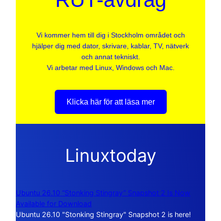
Vi kommer hem till dig i Stockholm området och
hjälper dig med dator, skrivare, kablar, TV, nätverk
och annat tekniskt.
Vi arbetar med Linux, Windows och Mac.
Klicka här för att läsa mer
Linuxtoday
Ubuntu 26.10 “Stonking Stingray” Snapshot 2 Is Now
Available for Download
Ubuntu 26.10 "Stonking Stingray" Snapshot 2 is here!