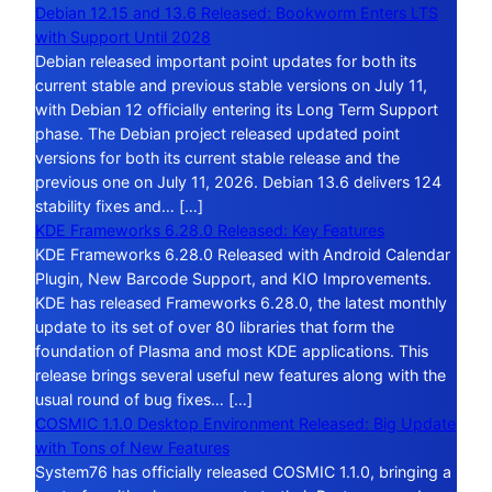
Debian 12.15 and 13.6 Released: Bookworm Enters LTS
with Support Until 2028
Debian released important point updates for both its
current stable and previous stable versions on July 11,
with Debian 12 officially entering its Long Term Support
phase. The Debian project released updated point
versions for both its current stable release and the
previous one on July 11, 2026. Debian 13.6 delivers 124
stability fixes and… […]
KDE Frameworks 6.28.0 Released: Key Features
KDE Frameworks 6.28.0 Released with Android Calendar
Plugin, New Barcode Support, and KIO Improvements.
KDE has released Frameworks 6.28.0, the latest monthly
update to its set of over 80 libraries that form the
foundation of Plasma and most KDE applications. This
release brings several useful new features along with the
usual round of bug fixes… […]
COSMIC 1.1.0 Desktop Environment Released: Big Update
with Tons of New Features
System76 has officially released COSMIC 1.1.0, bringing a