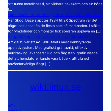
sitt tunna metallchassi, sin vikbara pekskärm och sin höga
[…]
Skool Daze – spelet som gjorde skolan till ett öppet kaos
När Skool Daze släpptes 1984 till ZX Spectrum var det
något helt annat än de flesta spel på marknaden. I stället
för rymdstrider och monster fick spelaren uppleva en […]
AmigaOS – operativsystemet som var före sin tid
AmigaOS var ett av 1980-talets mest banbrytande
operativsystem. Med grafiskt gränssnitt, effektiv
multitasking, avancerat ljud och färgstark grafik visade
det att hemdatorer kunde vara både kraftfulla och
användarvänliga långt […]
wiki.linux.se
nl(1)
nohup(1)