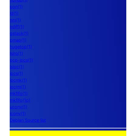
pon(1)
ld(1)
nm(1)
ndiff(1)
gstack(1)
pmap(1)
hugetop(1)
lsirq(1)
pcp-ipcs(1)
lsipc(1)
ipcs(1)
ipcmk(1)
ipcrm(1)
mkfifo(1)
mkfifo(1p)
uconv(1)
iconv(1)
Debian Source list