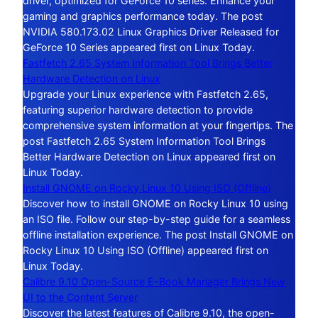
driver, optimized for GeForce 10 series. Enhance your
gaming and graphics performance today. The post
NVIDIA 580.173.02 Linux Graphics Driver Released for
GeForce 10 Series appeared first on Linux Today.
Fastfetch 2.65 System Information Tool Brings Better
Hardware Detection on Linux
Upgrade your Linux experience with Fastfetch 2.65,
featuring superior hardware detection to provide
comprehensive system information at your fingertips. The
post Fastfetch 2.65 System Information Tool Brings
Better Hardware Detection on Linux appeared first on
Linux Today.
Install GNOME on Rocky Linux 10 Using ISO (Offline)
Discover how to install GNOME on Rocky Linux 10 using
an ISO file. Follow our step-by-step guide for a seamless
offline installation experience. The post Install GNOME on
Rocky Linux 10 Using ISO (Offline) appeared first on
Linux Today.
Calibre 9.10 Open-Source E-Book Manager Brings New
UI to the Content Server
Discover the latest features of Calibre 9.10, the open-