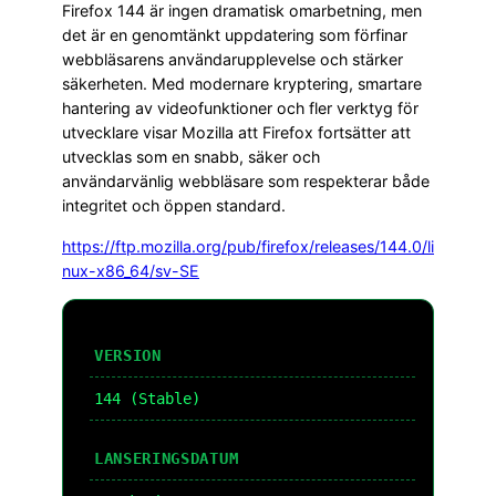
Firefox 144 är ingen dramatisk omarbetning, men
det är en genomtänkt uppdatering som förfinar
webbläsarens användarupplevelse och stärker
säkerheten. Med modernare kryptering, smartare
hantering av videofunktioner och fler verktyg för
utvecklare visar Mozilla att Firefox fortsätter att
utvecklas som en snabb, säker och
användarvänlig webbläsare som respekterar både
integritet och öppen standard.
https://ftp.mozilla.org/pub/firefox/releases/144.0/li
nux-x86_64/sv-SE
VERSION
144 (Stable)
LANSERINGSDATUM