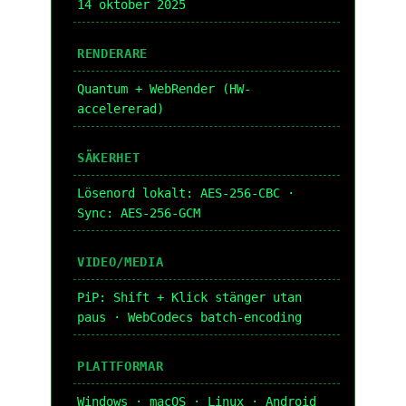
14 oktober 2025
RENDERARE
Quantum + WebRender (HW-
accelererad)
SÄKERHET
Lösenord lokalt: AES-256-CBC ·
Sync: AES-256-GCM
VIDEO/MEDIA
PiP: Shift + Klick stänger utan
paus · WebCodecs batch-encoding
PLATTFORMAR
Windows · macOS · Linux · Android