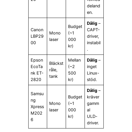
deland
en.
Dålig
–
Budget
Canon
CAPT-
Mono
(~1
LBP29
driver,
laser
000
00
instabil
kr)
.
Epson
Mellan
Dålig
–
Bläckst
EcoTa
(~2
inget
råle,
nk ET-
500
Linux-
tank
2820
kr)
stöd.
Dålig
–
Samsu
Budget
kräver
ng
Mono
(~1
gamm
Xpress
laser
000
al
M202
kr)
ULD-
6
driver.