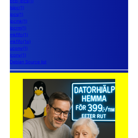
pcp-ipcs(1)
lsipc(1)
ipcs(1)
ipcmk(1)
ipcrm(1)
mkfifo(1)
mkfifo(1p)
uconv(1)
iconv(1)
Debian Source list