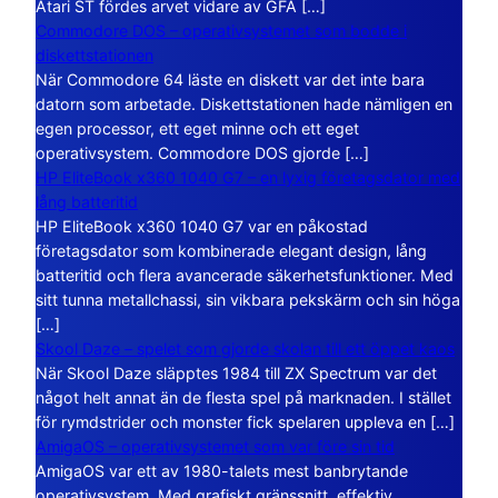
Atari ST fördes arvet vidare av GFA […]
Commodore DOS – operativsystemet som bodde i
diskettstationen
När Commodore 64 läste en diskett var det inte bara
datorn som arbetade. Diskettstationen hade nämligen en
egen processor, ett eget minne och ett eget
operativsystem. Commodore DOS gjorde […]
HP EliteBook x360 1040 G7 – en lyxig företagsdator med
lång batteritid
HP EliteBook x360 1040 G7 var en påkostad
företagsdator som kombinerade elegant design, lång
batteritid och flera avancerade säkerhetsfunktioner. Med
sitt tunna metallchassi, sin vikbara pekskärm och sin höga
[…]
Skool Daze – spelet som gjorde skolan till ett öppet kaos
När Skool Daze släpptes 1984 till ZX Spectrum var det
något helt annat än de flesta spel på marknaden. I stället
för rymdstrider och monster fick spelaren uppleva en […]
AmigaOS – operativsystemet som var före sin tid
AmigaOS var ett av 1980-talets mest banbrytande
operativsystem. Med grafiskt gränssnitt, effektiv