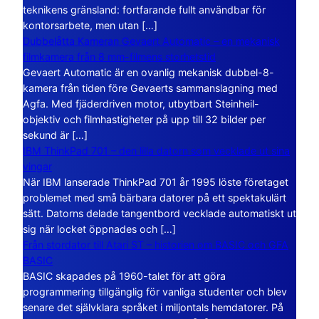
teknikens gränsland: fortfarande fullt användbar för
kontorsarbete, men utan […]
Dubbelåtta Kameran Gevaert Automatic – en mekanisk
filmkamera från 8 mm-filmens storhetstid
Gevaert Automatic är en ovanlig mekanisk dubbel-8-
kamera från tiden före Gevaerts sammanslagning med
Agfa. Med fjäderdriven motor, utbytbart Steinheil-
objektiv och filmhastigheter på upp till 32 bilder per
sekund är […]
IBM ThinkPad 701 – den lilla datorn som vecklade ut sina
vingar
När IBM lanserade ThinkPad 701 år 1995 löste företaget
problemet med små bärbara datorer på ett spektakulärt
sätt. Datorns delade tangentbord vecklade automatiskt ut
sig när locket öppnades och […]
Från stordator till Atari ST – historien om BASIC och GFA
BASIC
BASIC skapades på 1960-talet för att göra
programmering tillgänglig för vanliga studenter och blev
senare det självklara språket i miljontals hemdatorer. På