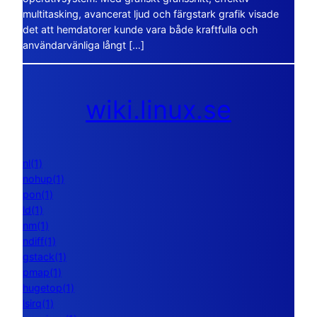
multitasking, avancerat ljud och färgstark grafik visade
det att hemdatorer kunde vara både kraftfulla och
användarvänliga långt […]
wiki.linux.se
nl(1)
nohup(1)
pon(1)
ld(1)
nm(1)
ndiff(1)
gstack(1)
pmap(1)
hugetop(1)
lsirq(1)