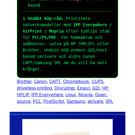
based.
$
Snabbt köp-råd:
Prioritera
nätverksmodeller med
IPP Everywhere /
AirPrint / Mopria
eller tydligt stöd
för
PCL/PS/PDF
. För hemmabruk och
småkontor: satsa på HP (HPLIP) eller
Brother. Undvik USB-endast GDI/host-
based-skrivare och äldre Canon
CAPT/Samsung SPL om du vill ha noll
krångel.
Brother
, 
Canon
, 
CAPT
, 
Chromebook
, 
CUPS
, 
driverless printing
, 
Drivrutiner
, 
Epson
, 
GDI
, 
HP
, 
HPLIP
, 
IPP Everywhere
, 
Linux
, 
Mopria
, 
Open-
source
, 
PCL
, 
PostScript
, 
Samsung
, 
skrivare
, 
SPL