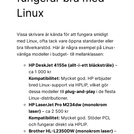
Linux
Vissa skrivare är kända för att fungera smidigt
med Linux, ofta tack vare öppna standarder eller
bra tillverkarstöd. Här är några exempel på Linux-
vänliga modeller i budget- till mellanklassen:
HP DeskJet 4155e (allt-i-ett bläckstråle)
–
ca 1 000 kr
Kompatibilitet:
Mycket god. HP erbjuder
bred Linux-support via HPLIP, vilket gör
dessa modeller till
plug-and-play
i de flesta
Linux-distributioner.
HP LaserJet Pro M234dw (monokrom
laser)
– ca 2 500 kr
Kompatibilitet:
Mycket god. Stöder PCL
och fungerar direkt via HPLIP.
Brother HL-L2350DW (monokrom laser)
–