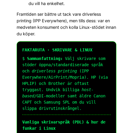
du vill ha enkelhet.
Framtiden ser bättre ut tack vare driverless
printing (IPP Everywhere), men tills dess: var en
medveten konsument och kolla Linux-stödet innan
du köper.
FAKTARUTA · SKRIVARE & LINUX
$
Sammanfattning:
Välj skrivare som
stöder öppna/standardiserade språk
och
driverless printing
(IPP
Everywhere/AirPrint/Mopria). HP (via
HPLIP) och Brother är oftast
tryggast. Undvik billiga
host-
based
/GDI-modeller samt äldre Canon
CAPT och Samsung SPL om du vill
slippa drivrutinskrångel.
Vanliga skrivarspråk (PDL) & hur de
funkar i Linux