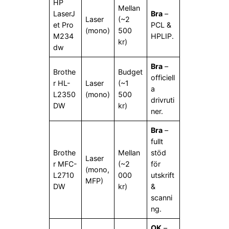
HP
Mellan
LaserJ
Bra
–
Laser
(~2
et Pro
PCL &
(mono)
500
M234
HPLIP.
kr)
dw
Bra
–
Brothe
Budget
officiell
r HL-
Laser
(~1
a
L2350
(mono)
500
drivruti
DW
kr)
ner.
Bra
–
fullt
Brothe
Mellan
stöd
Laser
r MFC-
(~2
för
(mono,
L2710
000
utskrift
MFP)
DW
kr)
&
scanni
ng.
OK
–