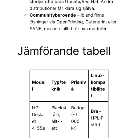
stödjer ofta bara Ubuntu/Red Hat. Andra
distributioner får klara sig själva.
Communityberoende
– ibland finns
lösningar via OpenPrinting, Gutenprint eller
SANE, men inte alltid för nya modeller.
Jämförande tabell
Linux-
Model
Typ/te
Prisniv
kompa
l
knik
å
tibilite
t
HP
Bläckst
Budget
Bra
–
DeskJ
råle,
(~1
HPLIP-
et
allt-i-
000
stöd.
4155e
ett
kr)