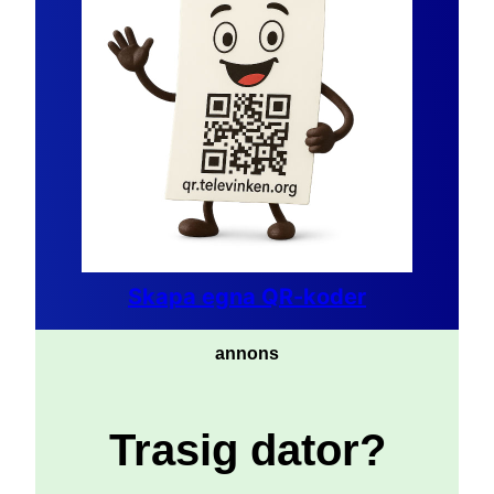
Skapa egna QR-koder
annons
Trasig dator?