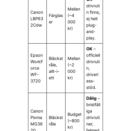
drivruti
Mellan
Canon
n finns,
Färglas
(~4
LBP63
ej helt
er
000
2Cdw
plug-
kr)
and-
play.
OK
–
Epson
officiell
Bläckst
Mellan
WorkF
drivruti
råle,
(~2
orce
n,
allt-i-
000
WF-
driverl
ett
kr)
3720
ess-
stöd.
Dålig
–
bristfäll
Canon
iga
Budget
Pixma
Bläckst
drivruti
(~800
MG36
råle
ner,
kr)
20
felmed