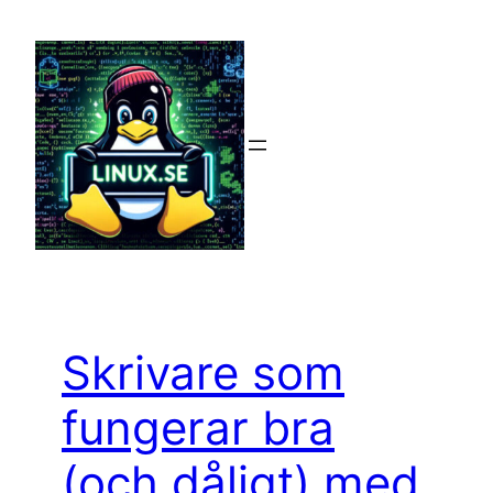
Hoppa
till
innehåll
Skrivare som
fungerar bra
(och dåligt) med