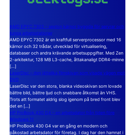
AMD EPYC 7302 – sexton kärnor byggda för servrar och
tunga arbetsstationer
AMD EPYC 7302 är en kraftfull serverprocessor med 16
kärnor och 32 trådar, utvecklad för virtualisering,
databaser och andra krävande arbetsuppgifter. Med Zen
2-arkitektur, 128 MB L3-cache, åttakanaligt DDR4-minne
[…]
LaserDisc – den jättelika filmskivan som visade vägen mot
DVD
LaserDisc var den stora, blanka videoskivan som lovade
bättre bild, bättre ljud och snabbare åtkomst än VHS.
Trots att formatet aldrig slog igenom på bred front blev
det en […]
HP ProBook 430 G4 – en arbetsdator från tiden före
Windows 11
HP ProBook 430 G4 var en gång en modern och
påkostad arbetsdator för företag. I dag har den hamnat i