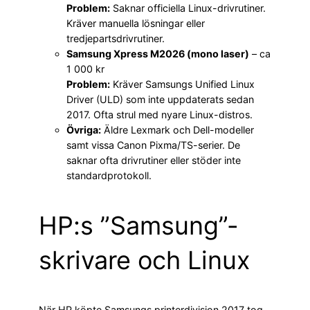
Problem:
Saknar officiella Linux-drivrutiner.
Kräver manuella lösningar eller
tredjepartsdrivrutiner.
Samsung Xpress M2026 (mono laser)
– ca
1 000 kr
Problem:
Kräver Samsungs Unified Linux
Driver (ULD) som inte uppdaterats sedan
2017. Ofta strul med nyare Linux-distros.
Övriga:
Äldre Lexmark och Dell-modeller
samt vissa Canon Pixma/TS-serier. De
saknar ofta drivrutiner eller stöder inte
standardprotokoll.
HP:s ”Samsung”-
skrivare och Linux
När HP köpte Samsungs printerdivision 2017 tog