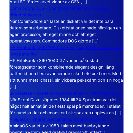
Atari ST fördes arvet vidare av GFA […]
Commodore DOS – operativsystemet som bodde i
diskettstationen
När Commodore 64 läste en diskett var det inte bara
datorn som arbetade. Diskettstationen hade nämligen en
egen processor, ett eget minne och ett eget
operativsystem. Commodore DOS gjorde […]
HP EliteBook x360 1040 G7 – en lyxig företagsdator med
lång batteritid
HP EliteBook x360 1040 G7 var en påkostad
företagsdator som kombinerade elegant design, lång
batteritid och flera avancerade säkerhetsfunktioner. Med
sitt tunna metallchassi, sin vikbara pekskärm och sin höga
[…]
Skool Daze – spelet som gjorde skolan till ett öppet kaos
När Skool Daze släpptes 1984 till ZX Spectrum var det
något helt annat än de flesta spel på marknaden. I stället
för rymdstrider och monster fick spelaren uppleva en […]
AmigaOS – operativsystemet som var före sin tid
AmigaOS var ett av 1980-talets mest banbrytande
operativsystem. Med grafiskt gränssnitt, effektiv