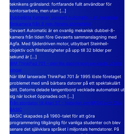
teknikens gränsland: fortfarande fullt användbar för
kontorsarbete, men utan […]
Dubbelåtta Kameran Gevaert Automatic – en mekanisk
filmkamera från 8 mm-filmens storhetstid
Gevaert Automatic är en ovanlig mekanisk dubbel-8-
kamera från tiden före Gevaerts sammanslagning med
Agfa. Med fjäderdriven motor, utbytbart Steinheil-
objektiv och filmhastigheter på upp till 32 bilder per
sekund är […]
IBM ThinkPad 701 – den lilla datorn som vecklade ut sina
vingar
När IBM lanserade ThinkPad 701 år 1995 löste företaget
problemet med små bärbara datorer på ett spektakulärt
sätt. Datorns delade tangentbord vecklade automatiskt ut
sig när locket öppnades och […]
Från stordator till Atari ST – historien om BASIC och GFA
BASIC
BASIC skapades på 1960-talet för att göra
programmering tillgänglig för vanliga studenter och blev
senare det självklara språket i miljontals hemdatorer. På