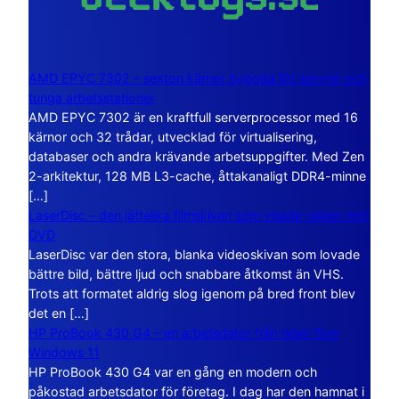
AMD EPYC 7302 – sexton kärnor byggda för servrar och
tunga arbetsstationer
AMD EPYC 7302 är en kraftfull serverprocessor med 16
kärnor och 32 trådar, utvecklad för virtualisering,
databaser och andra krävande arbetsuppgifter. Med Zen
2-arkitektur, 128 MB L3-cache, åttakanaligt DDR4-minne
[…]
LaserDisc – den jättelika filmskivan som visade vägen mot
DVD
LaserDisc var den stora, blanka videoskivan som lovade
bättre bild, bättre ljud och snabbare åtkomst än VHS.
Trots att formatet aldrig slog igenom på bred front blev
det en […]
HP ProBook 430 G4 – en arbetsdator från tiden före
Windows 11
HP ProBook 430 G4 var en gång en modern och
påkostad arbetsdator för företag. I dag har den hamnat i