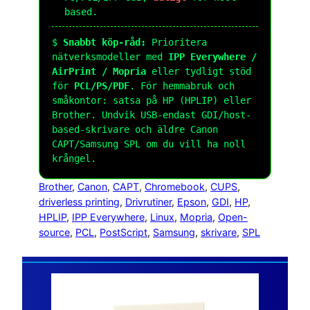
based.
$
Snabbt köp-råd:
Prioritera
nätverksmodeller med
IPP Everywhere /
AirPrint / Mopria
eller tydligt stöd
för
PCL/PS/PDF
. För hemmabruk och
småkontor: satsa på HP (HPLIP) eller
Brother. Undvik USB-endast GDI/host-
based-skrivare och äldre Canon
CAPT/Samsung SPL om du vill ha noll
krångel.
Brother
, 
Canon
, 
CAPT
, 
Chromebook
, 
CUPS
, 
driverless printing
, 
Drivrutiner
, 
Epson
, 
GDI
, 
HP
, 
HPLIP
, 
IPP Everywhere
, 
Linux
, 
Mopria
, 
Open-
source
, 
PCL
, 
PostScript
, 
Samsung
, 
skrivare
, 
SPL