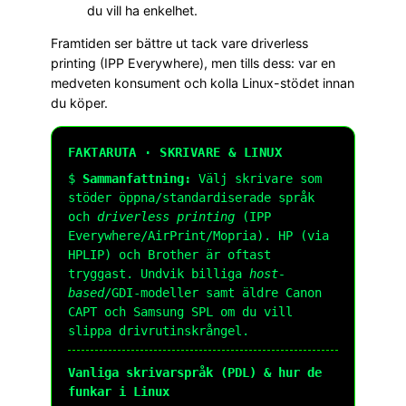
du vill ha enkelhet.
Framtiden ser bättre ut tack vare driverless
printing (IPP Everywhere), men tills dess: var en
medveten konsument och kolla Linux-stödet innan
du köper.
FAKTARUTA · SKRIVARE & LINUX
$
Sammanfattning:
Välj skrivare som
stöder öppna/standardiserade språk
och
driverless printing
(IPP
Everywhere/AirPrint/Mopria). HP (via
HPLIP) och Brother är oftast
tryggast. Undvik billiga
host-
based
/GDI-modeller samt äldre Canon
CAPT och Samsung SPL om du vill
slippa drivrutinskrångel.
Vanliga skrivarspråk (PDL) & hur de
funkar i Linux