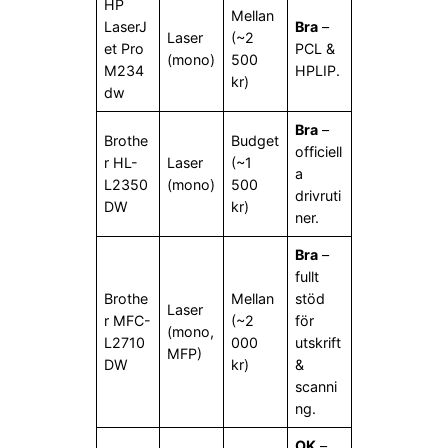
HP
Mellan
LaserJ
Bra
–
Laser
(~2
et Pro
PCL &
(mono)
500
M234
HPLIP.
kr)
dw
Bra
–
Brothe
Budget
officiell
r HL-
Laser
(~1
a
L2350
(mono)
500
drivruti
DW
kr)
ner.
Bra
–
fullt
Brothe
Mellan
stöd
Laser
r MFC-
(~2
för
(mono,
L2710
000
utskrift
MFP)
DW
kr)
&
scanni
ng.
OK
–