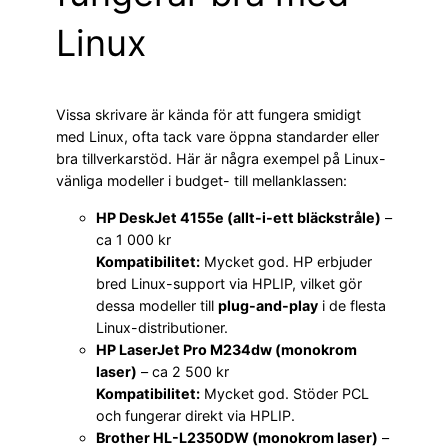
Linux
Vissa skrivare är kända för att fungera smidigt
med Linux, ofta tack vare öppna standarder eller
bra tillverkarstöd. Här är några exempel på Linux-
vänliga modeller i budget- till mellanklassen:
HP DeskJet 4155e (allt-i-ett bläckstråle)
–
ca 1 000 kr
Kompatibilitet:
Mycket god. HP erbjuder
bred Linux-support via HPLIP, vilket gör
dessa modeller till
plug-and-play
i de flesta
Linux-distributioner.
HP LaserJet Pro M234dw (monokrom
laser)
– ca 2 500 kr
Kompatibilitet:
Mycket god. Stöder PCL
och fungerar direkt via HPLIP.
Brother HL-L2350DW (monokrom laser)
–