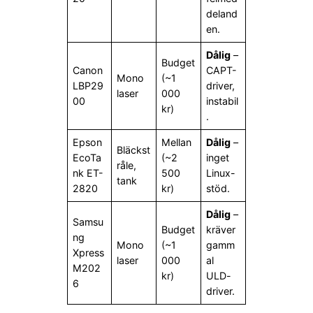
deland
en.
Dålig
–
Budget
Canon
CAPT-
Mono
(~1
LBP29
driver,
laser
000
00
instabil
kr)
.
Epson
Mellan
Dålig
–
Bläckst
EcoTa
(~2
inget
råle,
nk ET-
500
Linux-
tank
2820
kr)
stöd.
Dålig
–
Samsu
Budget
kräver
ng
Mono
(~1
gamm
Xpress
laser
000
al
M202
kr)
ULD-
6
driver.