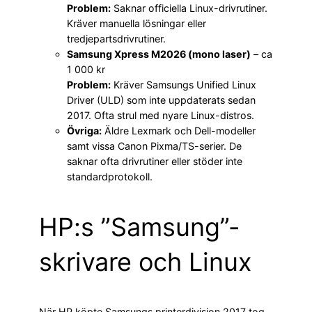
Problem:
Saknar officiella Linux-drivrutiner.
Kräver manuella lösningar eller
tredjepartsdrivrutiner.
Samsung Xpress M2026 (mono laser)
– ca
1 000 kr
Problem:
Kräver Samsungs Unified Linux
Driver (ULD) som inte uppdaterats sedan
2017. Ofta strul med nyare Linux-distros.
Övriga:
Äldre Lexmark och Dell-modeller
samt vissa Canon Pixma/TS-serier. De
saknar ofta drivrutiner eller stöder inte
standardprotokoll.
HP:s ”Samsung”-
skrivare och Linux
När HP köpte Samsungs printerdivision 2017 tog