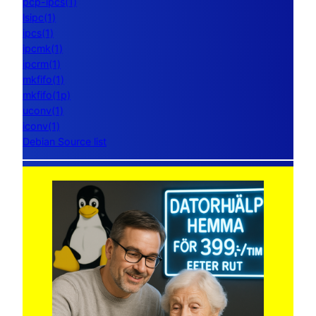
pcp-ipcs(1)
lsipc(1)
ipcs(1)
ipcmk(1)
ipcrm(1)
mkfifo(1)
mkfifo(1p)
uconv(1)
iconv(1)
Debian Source list