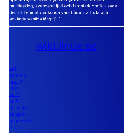
multitasking, avancerat ljud och färgstark grafik visade
det att hemdatorer kunde vara både kraftfulla och
användarvänliga långt […]
wiki.linux.se
nl(1)
nohup(1)
pon(1)
ld(1)
nm(1)
ndiff(1)
gstack(1)
pmap(1)
hugetop(1)
lsirq(1)