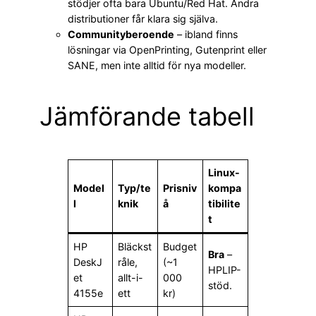
stödjer ofta bara Ubuntu/Red Hat. Andra
distributioner får klara sig själva.
Communityberoende
– ibland finns
lösningar via OpenPrinting, Gutenprint eller
SANE, men inte alltid för nya modeller.
Jämförande tabell
Linux-
Model
Typ/te
Prisniv
kompa
l
knik
å
tibilite
t
HP
Bläckst
Budget
Bra
–
DeskJ
råle,
(~1
HPLIP-
et
allt-i-
000
stöd.
4155e
ett
kr)