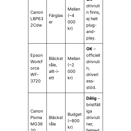
drivruti
Mellan
Canon
n finns,
Färglas
(~4
LBP63
ej helt
er
000
2Cdw
plug-
kr)
and-
play.
OK
–
Epson
officiell
Bläckst
Mellan
WorkF
drivruti
råle,
(~2
orce
n,
allt-i-
000
WF-
driverl
ett
kr)
3720
ess-
stöd.
Dålig
–
bristfäll
Canon
iga
Budget
Pixma
Bläckst
drivruti
(~800
MG36
råle
ner,
kr)
20
felmed