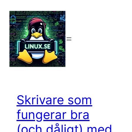
Hoppa
till
innehåll
Skrivare som
fungerar bra
(och dåligt) med