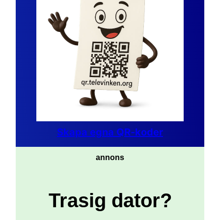
Skapa egna QR-koder
annons
Trasig dator?