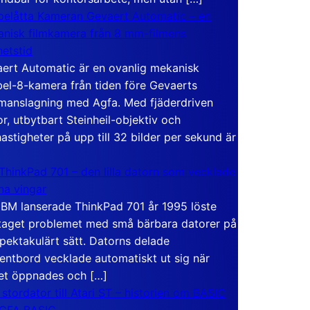
elåtta Kameran Gevaert Automatic – en
nisk filmkamera från 8 mm-filmens
hetstid
ert Automatic är en ovanlig mekanisk
el-8-kamera från tiden före Gevaerts
anslagning med Agfa. Med fjäderdriven
r, utbytbart Steinheil-objektiv och
hastigheter på upp till 32 bilder per sekund är
ThinkPad 701 – den lilla datorn som vecklade
ina vingar
IBM lanserade ThinkPad 701 år 1995 löste
taget problemet med små bärbara datorer på
spektakulärt sätt. Datorns delade
entbord vecklade automatiskt ut sig när
et öppnades och […]
 stordator till Atari ST – historien om BASIC
 GFA BASIC