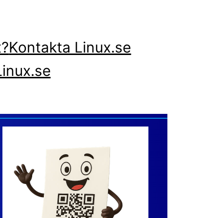
x?
Kontakta Linux.se
inux.se