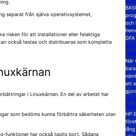
ing.
BASI
ng separat från själva operativsystemet,
prog
och 
hemd
risken för att installationer eller felaktiga
GFA
an också testas och distribueras som kompletta
Com
i di
När 
bara
inuxkärnan
näml
ett 
gjor
bättringar i Linuxkärnan. En del av arbetet har
HP E
före
HP E
ingar som bedöms kunna förbättra säkerheten utan
före
lång
-funktioner har också tagits bort. Sådana