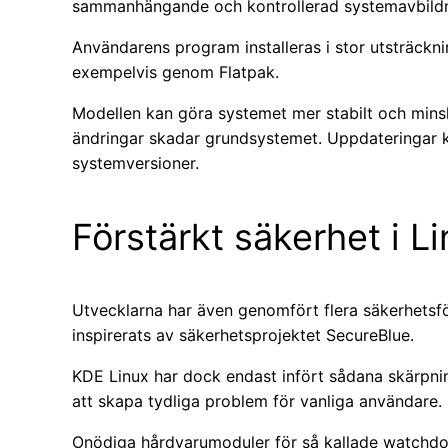
sammanhängande och kontrollerad systemavbildn
Användarens program installeras i stor utsträckni
exempelvis genom Flatpak.
Modellen kan göra systemet mer stabilt och minska 
ändringar skadar grundsystemet. Uppdateringar k
systemversioner.
Förstärkt säkerhet i L
Utvecklarna har även genomfört flera säkerhetsför
inspirerats av säkerhetsprojektet SecureBlue.
KDE Linux har dock endast infört sådana skärpn
att skapa tydliga problem för vanliga användare.
Onödiga hårdvarumoduler för så kallade watchdog