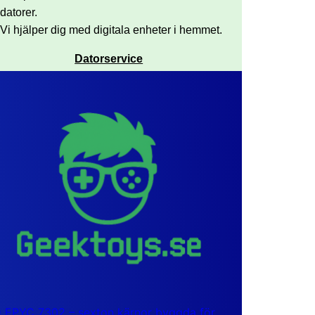
datorer.
Vi hjälper dig med digitala enheter i hemmet.
Datorservice
EPYC 7302 – sexton kärnor byggda för