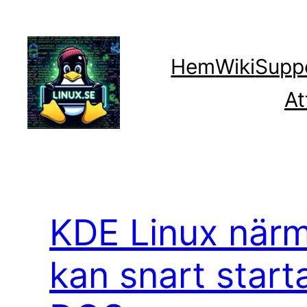
Hoppa
till
innehåll
Hem
Wiki
Supp
At
KDE Linux närm
kan snart start