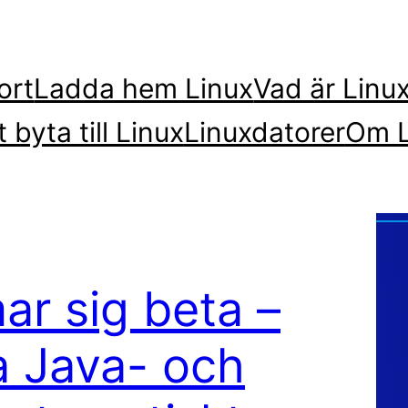
ort
Ladda hem Linux
Vad är Linu
t byta till Linux
Linuxdatorer
Om L
ar sig beta –
a Java- och