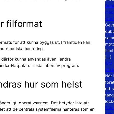
Dubb
meka
stor
 filformat
Geva
dubb
samm
ormats för att kunna byggas ut. I framtiden kan
moto
automatiska hantering.
film
[…]
le därför kunna användas även i andra
IBM 
nder Flatpak för installation av program.
ut s
När 
ndras hur som helst
före
ett 
tang
lock
öränderligt, operativsystem. Det betyder inte att
Från
 det att de centrala systemfilerna hanteras som en
och