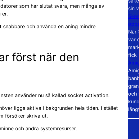
säke
 datorer som har slutat svara, men många av
sin 
rer.
Skoo
öppe
t snabbare och använda en aning mindre
När 
var 
mark
ar först när den
fick
Amig
Amig
banb
grän
och 
nsten använder nu så kallad socket activation.
kund
över ligga aktiva i bakgrunden hela tiden. I stället
lång
m försöker skriva ut.
minne och andra systemresurser.