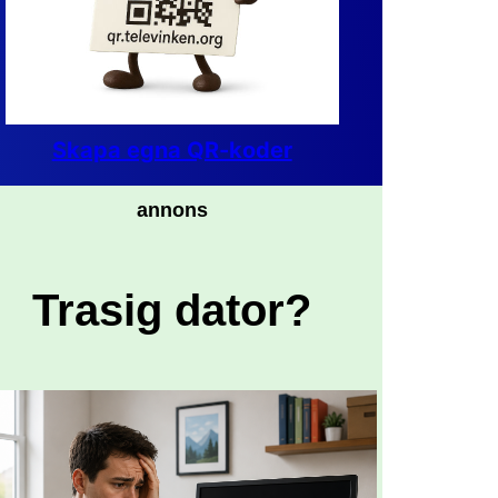
Skapa egna QR-koder
annons
Trasig dator?