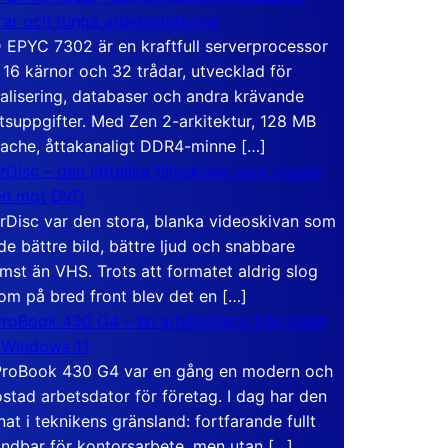
rar och tunga arbetsstationer
EPYC 7302 är en kraftfull serverprocessor
16 kärnor och 32 trådar, utvecklad för
ualisering, databaser och andra krävande
tsuppgifter. Med Zen 2-arkitektur, 128 MB
ache, åttakanaligt DDR4-minne […]
rDisc – den jättelika filmskivan som visade
en mot DVD
rDisc var den stora, blanka videoskivan som
de bättre bild, bättre ljud och snabbare
mst än VHS. Trots att formatet aldrig slog
om på bred front blev det en […]
roBook 430 G4 – en arbetsdator från tiden
 Windows 11
roBook 430 G4 var en gång en modern och
stad arbetsdator för företag. I dag har den
at i teknikens gränsland: fortfarande fullt
ndbar för kontorsarbete, men utan […]