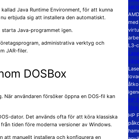
serv
 kallad Java Runtime Environment, för att kunna
AMD 
u erbjuda sig att installera den automatiskt.
med 
virt
kt starta Java-programmet igen.
arbe
företagsprogram, administrativa verktyg och
L3-c
m JAR-filer.
Lase
väg
Lase
enom DOSBox
lova
åtko
igen
. När användaren försöker öppna en DOS-fil kan
HP P
före
HP P
OS-dator. Det används ofta för att köra klassiska
påko
från tiden före moderna versioner av Windows.
hamn
n att manuellt installera och konfigurera en
anvä