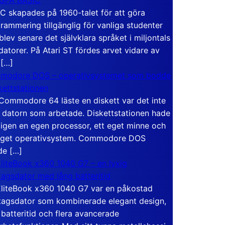
C skapades på 1960-talet för att göra
rammering tillgänglig för vanliga studenter
blev senare det självklara språket i miljontals
atorer. På Atari ST fördes arvet vidare av
 […]
modore DOS – operativsystemet som bodde
skettstationen
Commodore 64 läste en diskett var det inte
 datorn som arbetade. Diskettstationen hade
igen en egen processor, ett eget minne och
eget operativsystem. Commodore DOS
de […]
liteBook x360 1040 G7 – en lyxig
tagsdator med lång batteritid
liteBook x360 1040 G7 var en påkostad
tagsdator som kombinerade elegant design,
 batteritid och flera avancerade