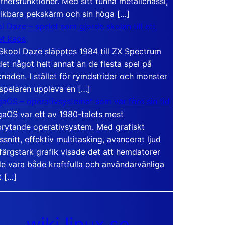
rhetsfunktioner. Med sitt tunna metallchassi,
vikbara pekskärm och sin höga […]
l Daze – spelet som gjorde skolan till ett
t kaos
Skool Daze släpptes 1984 till ZX Spectrum
det något helt annat än de flesta spel på
naden. I stället för rymdstrider och monster
 spelaren uppleva en […]
aOS – operativsystemet som var före sin tid
aOS var ett av 1980-talets mest
rytande operativsystem. Med grafiskt
ssnitt, effektiv multitasking, avancerat ljud
färgstark grafik visade det att hemdatorer
e vara både kraftfulla och användarvänliga
t […]
wiki.linux.se