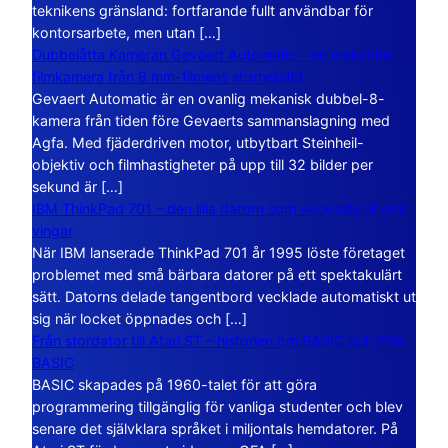
teknikens gränsland: fortfarande fullt användbar för
kontorsarbete, men utan […]
Dubbelåtta Kameran Gevaert Automatic – en mekanisk
filmkamera från 8 mm-filmens storhetstid
Gevaert Automatic är en ovanlig mekanisk dubbel-8-
kamera från tiden före Gevaerts sammanslagning med
Agfa. Med fjäderdriven motor, utbytbart Steinheil-
objektiv och filmhastigheter på upp till 32 bilder per
sekund är […]
IBM ThinkPad 701 – den lilla datorn som vecklade ut sina
vingar
När IBM lanserade ThinkPad 701 år 1995 löste företaget
problemet med små bärbara datorer på ett spektakulärt
sätt. Datorns delade tangentbord vecklade automatiskt ut
sig när locket öppnades och […]
Från stordator till Atari ST – historien om BASIC och GFA
BASIC
BASIC skapades på 1960-talet för att göra
programmering tillgänglig för vanliga studenter och blev
senare det självklara språket i miljontals hemdatorer. På