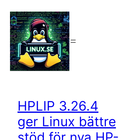
Hoppa
till
innehåll
HPLIP 3.26.4
ger Linux bättre
stöd för nya HP-