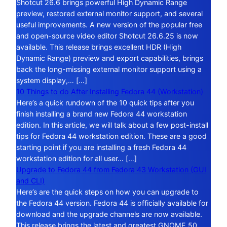
Shotcut 26.6 brings powerful High Dynamic Range
preview, restored external monitor support, and several
useful improvements. A new version of the popular free
and open-source video editor Shotcut 26.6.25 is now
available. This release brings excellent HDR (High
Dynamic Range) preview and export capabilities, brings
back the long-missing external monitor support using a
system display,… […]
10 Things to do After Installing Fedora 44 (Workstation)
Here’s a quick rundown of the 10 quick tips after you
finish installing a brand new Fedora 44 workstation
edition. In this article, we will talk about a few post-install
tips for Fedora 44 workstation edition. These are a good
starting point if you are installing a fresh Fedora 44
workstation edition for all user… […]
Upgrade to Fedora 44 from Fedora 43 Workstation (GUI
and CLI)
Here’s are the quick steps on how you can upgrade to
the Fedora 44 version. Fedora 44 is officially available for
download and the upgrade channels are now available.
This release brings the latest and greatest GNOME 50