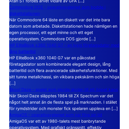
Atari ST fördes arvet vidare av GFA […]
Commodore DOS – operativsystemet som bodde i
diskettstationen
När Commodore 64 läste en diskett var det inte bara
datorn som arbetade. Diskettstationen hade nämligen en
egen processor, ett eget minne och ett eget
operativsystem. Commodore DOS gjorde […]
HP EliteBook x360 1040 G7 – en lyxig företagsdator med
lång batteritid
HP EliteBook x360 1040 G7 var en påkostad
företagsdator som kombinerade elegant design, lång
batteritid och flera avancerade säkerhetsfunktioner. Med
sitt tunna metallchassi, sin vikbara pekskärm och sin höga
[…]
Skool Daze – spelet som gjorde skolan till ett öppet kaos
När Skool Daze släpptes 1984 till ZX Spectrum var det
något helt annat än de flesta spel på marknaden. I stället
för rymdstrider och monster fick spelaren uppleva en […]
AmigaOS – operativsystemet som var före sin tid
AmigaOS var ett av 1980-talets mest banbrytande
operativsystem. Med grafiskt gränssnitt, effektiv