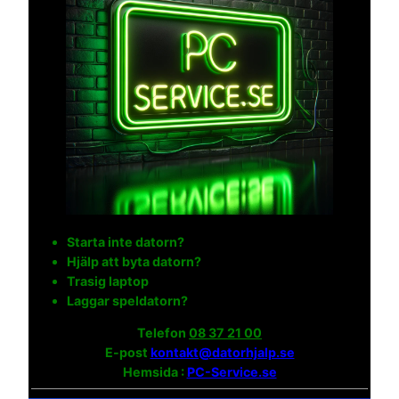
Starta inte datorn?
Hjälp att byta datorn?
Trasig laptop
Laggar speldatorn?
Telefon
08 37 21 00
E-post
kontakt@datorhjalp.se
Hemsida :
PC-Service.se