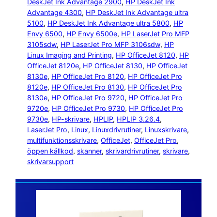
DeskJet Ink Advantage 2900
, 
HP DeskJet Ink
Advantage 4300
, 
HP DeskJet Ink Advantage ultra
5100
, 
HP DeskJet Ink Advantage ultra 5800
, 
HP
Envy 6500
, 
HP Envy 6500e
, 
HP LaserJet Pro MFP
3105sdw
, 
HP LaserJet Pro MFP 3106sdw
, 
HP
Linux Imaging and Printing
, 
HP OfficeJet 8120
, 
HP
OfficeJet 8120e
, 
HP OfficeJet 8130
, 
HP OfficeJet
8130e
, 
HP OfficeJet Pro 8120
, 
HP OfficeJet Pro
8120e
, 
HP OfficeJet Pro 8130
, 
HP OfficeJet Pro
8130e
, 
HP OfficeJet Pro 9720
, 
HP OfficeJet Pro
9720e
, 
HP OfficeJet Pro 9730
, 
HP OfficeJet Pro
9730e
, 
HP-skrivare
, 
HPLIP
, 
HPLIP 3.26.4
, 
LaserJet Pro
, 
Linux
, 
Linuxdrivrutiner
, 
Linuxskrivare
, 
multifunktionsskrivare
, 
OfficeJet
, 
OfficeJet Pro
, 
öppen källkod
, 
skanner
, 
skrivardrivrutiner
, 
skrivare
, 
skrivarsupport