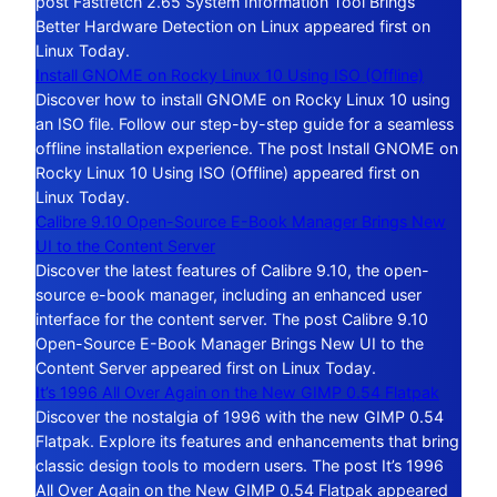
post Fastfetch 2.65 System Information Tool Brings
Better Hardware Detection on Linux appeared first on
Linux Today.
Install GNOME on Rocky Linux 10 Using ISO (Offline)
Discover how to install GNOME on Rocky Linux 10 using
an ISO file. Follow our step-by-step guide for a seamless
offline installation experience. The post Install GNOME on
Rocky Linux 10 Using ISO (Offline) appeared first on
Linux Today.
Calibre 9.10 Open-Source E-Book Manager Brings New
UI to the Content Server
Discover the latest features of Calibre 9.10, the open-
source e-book manager, including an enhanced user
interface for the content server. The post Calibre 9.10
Open-Source E-Book Manager Brings New UI to the
Content Server appeared first on Linux Today.
It’s 1996 All Over Again on the New GIMP 0.54 Flatpak
Discover the nostalgia of 1996 with the new GIMP 0.54
Flatpak. Explore its features and enhancements that bring
classic design tools to modern users. The post It’s 1996
All Over Again on the New GIMP 0.54 Flatpak appeared