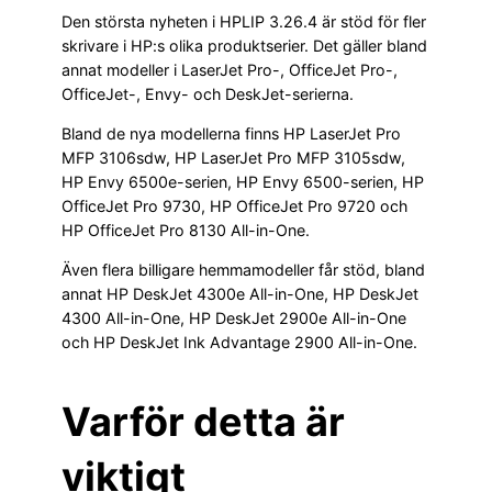
Den största nyheten i HPLIP 3.26.4 är stöd för fler
skrivare i HP:s olika produktserier. Det gäller bland
annat modeller i LaserJet Pro-, OfficeJet Pro-,
OfficeJet-, Envy- och DeskJet-serierna.
Bland de nya modellerna finns HP LaserJet Pro
MFP 3106sdw, HP LaserJet Pro MFP 3105sdw,
HP Envy 6500e-serien, HP Envy 6500-serien, HP
OfficeJet Pro 9730, HP OfficeJet Pro 9720 och
HP OfficeJet Pro 8130 All-in-One.
Även flera billigare hemmamodeller får stöd, bland
annat HP DeskJet 4300e All-in-One, HP DeskJet
4300 All-in-One, HP DeskJet 2900e All-in-One
och HP DeskJet Ink Advantage 2900 All-in-One.
Varför detta är
viktigt