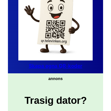
Skapa egna QR-koder
annons
Trasig dator?