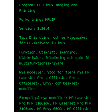
Program: HP Linux Imaging and
Printing
Förkortning: HPLIP
Version: 3.26.4
Typ: Drivrutins- och verktygspaket
för HP-skrivare i Linux
Funktion: Utskrift, skanning,
bläcknivåer, felsökning och stöd för
multifunktionsskrivare
Nya modeller: Stöd för flera nya HP
LaserJet Pro-, OfficeJet Pro-,
OfficeJet-, Envy- och DeskJet-
modeller
Exempel på nya modeller: HP LaserJet
Pro MFP 3106sdw, HP LaserJet Pro MFP
3105sdw, HP Envy 6500e, HP OfficeJet