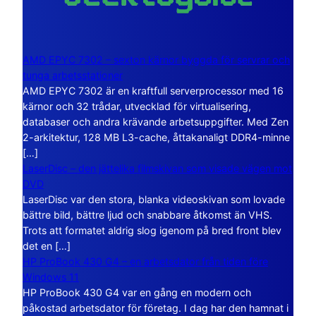
AMD EPYC 7302 – sexton kärnor byggda för servrar och
tunga arbetsstationer
AMD EPYC 7302 är en kraftfull serverprocessor med 16
kärnor och 32 trådar, utvecklad för virtualisering,
databaser och andra krävande arbetsuppgifter. Med Zen
2-arkitektur, 128 MB L3-cache, åttakanaligt DDR4-minne
[…]
LaserDisc – den jättelika filmskivan som visade vägen mot
DVD
LaserDisc var den stora, blanka videoskivan som lovade
bättre bild, bättre ljud och snabbare åtkomst än VHS.
Trots att formatet aldrig slog igenom på bred front blev
det en […]
HP ProBook 430 G4 – en arbetsdator från tiden före
Windows 11
HP ProBook 430 G4 var en gång en modern och
påkostad arbetsdator för företag. I dag har den hamnat i