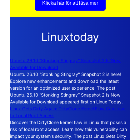
Klicka här för att läsa mer
Linuxtoday
Ubuntu 26.10 “Stonking Stingray” Snapshot 2 Is Now
Available for Download
Ubuntu 26.10 "Stonking Stingray" Snapshot 2 is here!
Explore new enhancements and download the latest
version for an optimized user experience. The post
Ubuntu 26.10 “Stonking Stingray” Snapshot 2 Is Now
Available for Download appeared first on Linux Today.
Linux Gets Dirty Again: DirtyClone Kernel Flaw Can Lead
to Local Root Access
Discover the DirtyClone kernel flaw in Linux that poses a
risk of local root access. Learn how this vulnerability can
impact your system's security. The post Linux Gets Dirty