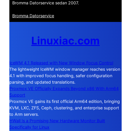
Bromma Datorservice sedan 2007.
Bromma Datorservice
Linuxiac.com
IceWM 4.1 Released with New Window Focus Control
The lightweight IceWM window manager reaches version
4.1 with improved focus handling, safer configuration
parsing, and updated translations.
Proxmox VE Officially Expands Beyond x86 With Arm64
Support
Proxmox VE gains its first official Arm64 edition, bringing
KVM, LXC, ZFS, Ceph, clustering, and enterprise support
to Arm servers.
HWall Is a Promising New Hardware Monitor Built
Specifically for Linux