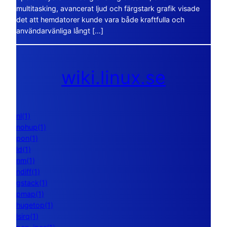
multitasking, avancerat ljud och färgstark grafik visade
det att hemdatorer kunde vara både kraftfulla och
användarvänliga långt […]
wiki.linux.se
nl(1)
nohup(1)
pon(1)
ld(1)
nm(1)
ndiff(1)
gstack(1)
pmap(1)
hugetop(1)
lsirq(1)