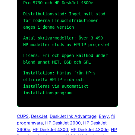
Pro 9730 och HP DeskJet 4300e
Distributionsstöd: Inget nytt stöd
för moderna Linuxdistributioner
anges i denna version
Antal skrivarmodeller: Över 3 490
HP-modeller stöds av HPLIP-projektet
Licens: Fri och öppen källkod under
bland annat MIT, BSD och GPL
Installation: Hämtas från HP:s
officiella HPLIP-sida och
installeras via automatiskt
installationsprogram
CUPS
, 
DeskJet
, 
DeskJet Ink Advantage
, 
Envy
, 
fri
programvara
, 
HP DeskJet 2900
, 
HP DeskJet
2900e
, 
HP DeskJet 4300
, 
HP DeskJet 4300e
, 
HP