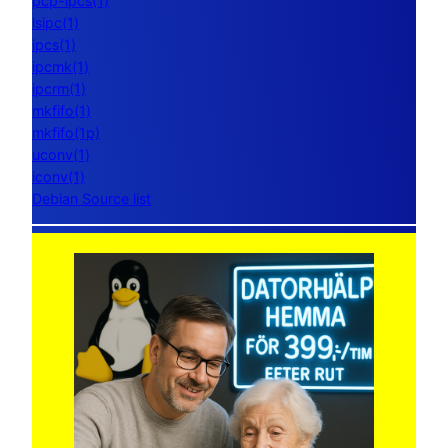
pcp-ipcs(1)
lsipc(1)
ipcs(1)
ipcmk(1)
ipcrm(1)
mkfifo(1)
mkfifo(1p)
uconv(1)
iconv(1)
Debian Source list