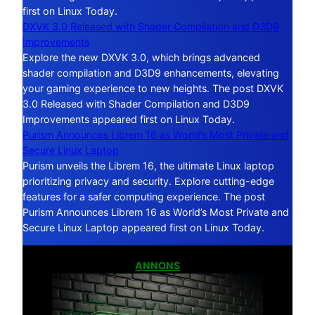
first on Linux Today.
DXVK 3.0 Released with Shader Compilation and D3D9
Improvements
Explore the new DXVK 3.0, which brings advanced
shader compilation and D3D9 enhancements, elevating
your gaming experience to new heights. The post DXVK
3.0 Released with Shader Compilation and D3D9
Improvements appeared first on Linux Today.
Purism Announces Librem 16 as World’s Most Private and
Secure Linux Laptop
Purism unveils the Librem 16, the ultimate Linux laptop
prioritizing privacy and security. Explore cutting-edge
features for a safer computing experience. The post
Purism Announces Librem 16 as World’s Most Private and
Secure Linux Laptop appeared first on Linux Today.
ANNONS