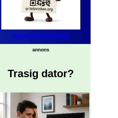
Skapa egna QR-koder
annons
Trasig dator?