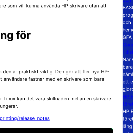
are som vill kunna använda HP-skrivare utan att
BASI
prog
och 
hemd
ng för
GFA
Com
i di
När 
bara
den är praktiskt viktig. Den gör att fler nya HP-
näml
att användare fastnar med en skrivare som bara
ett 
gjor
HP E
Linux kan det vara skillnaden mellan en skrivare
före
ungerar.
HP E
printing/release_notes
före
lång