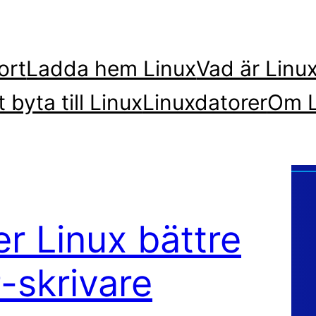
ort
Ladda hem Linux
Vad är Linu
t byta till Linux
Linuxdatorer
Om L
r Linux bättre
-skrivare