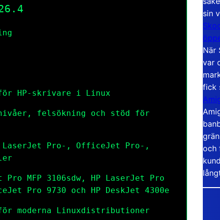
säke
26.4
sin 
Skoo
ing
öppe
När 
var 
mark
fick
för HP-skrivare i Linux
Amig
Amig
nivåer, felsökning och stöd för
banb
grän
 LaserJet Pro-, OfficeJet Pro-,
och 
ler
kund
lång
t Pro MFP 3106sdw, HP LaserJet Pro
ceJet Pro 9730 och HP DeskJet 4300e
för moderna Linuxdistributioner