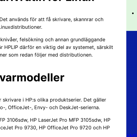
 Det används för att få skrivare, skannrar och
inuxdistributioner.
läcknivåer, felsökning och annan grundläggande
r HPLIP därför en viktig del av systemet, särskilt
iner som redan följer med distributionen.
rivarmodeller
 skrivare i HP:s olika produktserier. Det gäller
ro-, OfficeJet-, Envy- och DeskJet-serierna.
 MFP 3106sdw, HP LaserJet Pro MFP 3105sdw, HP
iceJet Pro 9730, HP OfficeJet Pro 9720 och HP
AMD 