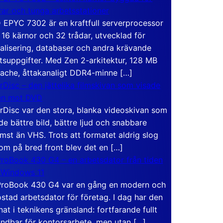
rar och tunga arbetsstationer
EPYC 7302 är en kraftfull serverprocessor
16 kärnor och 32 trådar, utvecklad för
ualisering, databaser och andra krävande
tsuppgifter. Med Zen 2-arkitektur, 128 MB
ache, åttakanaligt DDR4-minne […]
rDisc – den jättelika filmskivan som visade
en mot DVD
rDisc var den stora, blanka videoskivan som
de bättre bild, bättre ljud och snabbare
mst än VHS. Trots att formatet aldrig slog
om på bred front blev det en […]
roBook 430 G4 – en arbetsdator från tiden
 Windows 11
roBook 430 G4 var en gång en modern och
stad arbetsdator för företag. I dag har den
at i teknikens gränsland: fortfarande fullt
ndbar för kontorsarbete, men utan […]