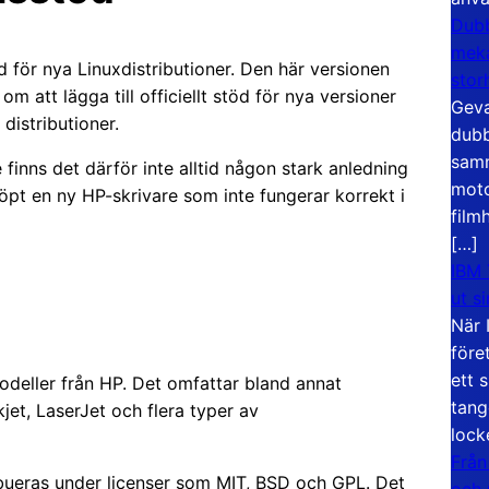
Dubb
meka
 för nya Linuxdistributioner. Den här versionen
stor
om att lägga till officiellt stöd för nya versioner
Geva
distributioner.
dubb
samm
inns det därför inte alltid någon stark anledning
moto
öpt en ny HP-skrivare som inte fungerar korrekt i
film
[…]
IBM 
ut s
När 
före
ett 
odeller från HP. Det omfattar bland annat
tang
jet, LaserJet och flera typer av
lock
Från
ibueras under licenser som MIT, BSD och GPL. Det
och