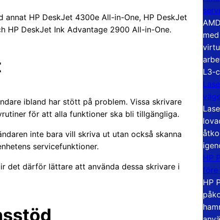
serv
and annat HP DeskJet 4300e All-in-One, HP DeskJet
AMD 
ch HP DeskJet Ink Advantage 2900 All-in-One.
med 
virt
arbe
t
L3-c
Lase
väg
ndare ibland har stött på problem. Vissa skrivare
Lase
tiner för att alla funktioner ska bli tillgängliga.
lova
åtko
vändaren inte bara vill skriva ut utan också skanna
igen
enhetens servicefunktioner.
HP P
ir det därför lättare att använda dessa skrivare i
före
HP P
påko
hamn
onsstöd
anvä