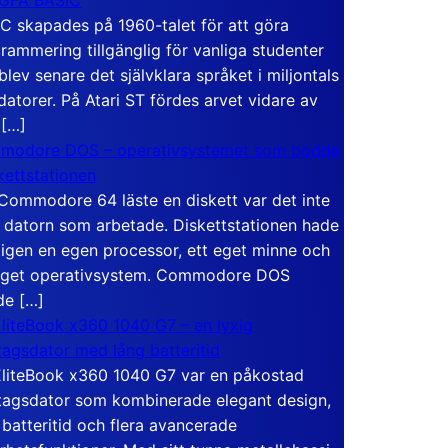
C skapades på 1960-talet för att göra
rammering tillgänglig för vanliga studenter
blev senare det självklara språket i miljontals
atorer. På Atari ST fördes arvet vidare av
 […]
modore DOS – operativsystemet som bodde
skettstationen
Commodore 64 läste en diskett var det inte
 datorn som arbetade. Diskettstationen hade
igen en egen processor, ett eget minne och
eget operativsystem. Commodore DOS
de […]
liteBook x360 1040 G7 – en lyxig
tagsdator med lång batteritid
liteBook x360 1040 G7 var en påkostad
tagsdator som kombinerade elegant design,
 batteritid och flera avancerade