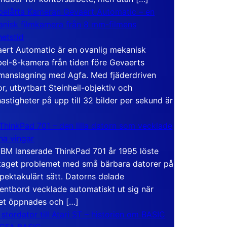
elåtta Kameran Gevaert Automatic – en
nisk filmkamera från 8 mm-filmens
hetstid
ert Automatic är en ovanlig mekanisk
el-8-kamera från tiden före Gevaerts
anslagning med Agfa. Med fjäderdriven
r, utbytbart Steinheil-objektiv och
hastigheter på upp till 32 bilder per sekund är
ThinkPad 701 – den lilla datorn som vecklade
ina vingar
IBM lanserade ThinkPad 701 år 1995 löste
taget problemet med små bärbara datorer på
spektakulärt sätt. Datorns delade
entbord vecklade automatiskt ut sig när
et öppnades och […]
 stordator till Atari ST – historien om BASIC
 GFA BASIC