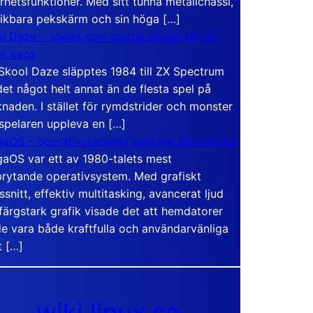
rhetsfunktioner. Med sitt tunna metallchassi,
vikbara pekskärm och sin höga […]
l Daze – spelet som gjorde skolan till ett
t kaos
Skool Daze släpptes 1984 till ZX Spectrum
det något helt annat än de flesta spel på
naden. I stället för rymdstrider och monster
 spelaren uppleva en […]
aOS – operativsystemet som var före sin tid
aOS var ett av 1980-talets mest
rytande operativsystem. Med grafiskt
ssnitt, effektiv multitasking, avancerat ljud
färgstark grafik visade det att hemdatorer
e vara både kraftfulla och användarvänliga
t […]
wiki.linux.se