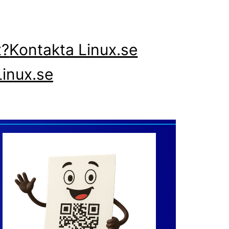
x?
Kontakta Linux.se
inux.se