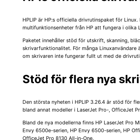
HPLIP är HP:s officiella drivrutinspaket för Linux.
multifunktionsenheter från HP att fungera i olika L
Paketet innehåller stöd för utskrift, skanning, b
skrivarfunktionalitet. För många Linuxanvändare ä
om skrivaren inte fungerar fullt ut med de drivrut
Stöd för flera nya sk
Den största nyheten i HPLIP 3.26.4 är stöd för fler
bland annat modeller i LaserJet Pro-, OfficeJet P
Bland de nya modellerna finns HP LaserJet Pro
Envy 6500e-serien, HP Envy 6500-serien, HP Off
OfficeJet Pro 8130 All-in-One.