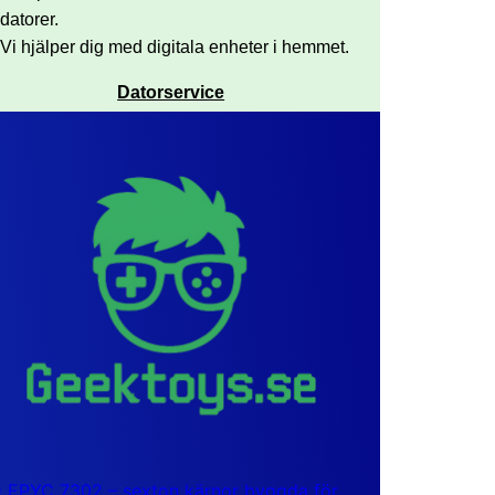
datorer.
Vi hjälper dig med digitala enheter i hemmet.
Datorservice
EPYC 7302 – sexton kärnor byggda för