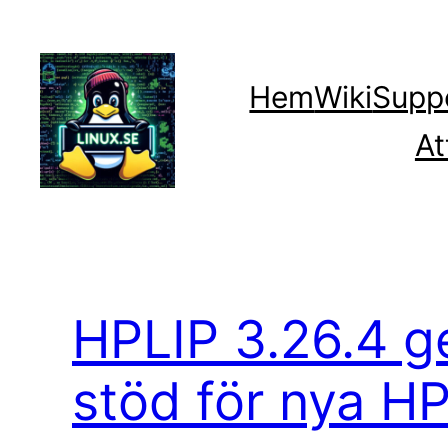
Hoppa
till
innehåll
Hem
Wiki
Supp
At
HPLIP 3.26.4 ge
stöd för nya HP