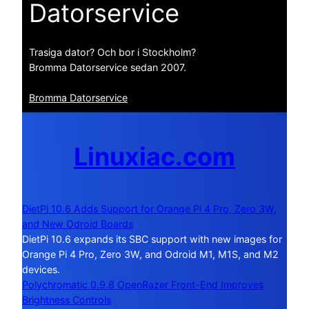
Datorservice
Trasiga dator? Och bor i Stockholm?
Bromma Datorservice sedan 2007.
Bromma Datorservice
Linuxiac.com
DietPi 10.6 Adds Support for Orange Pi 4 Pro, Zero 3W,
and New Odroid Boards
DietPi 10.6 expands its SBC support with new images for
Orange Pi 4 Pro, Zero 3W, and Odroid M1, M1S, and M2
devices.
Polychromatic 0.9.8 OpenRazer Front-End Improves
Brightness Controls