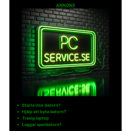
ANNONS
Starta inte datorn?
Hjälp att byta datorn?
Trasig laptop
Laggar speldatorn?