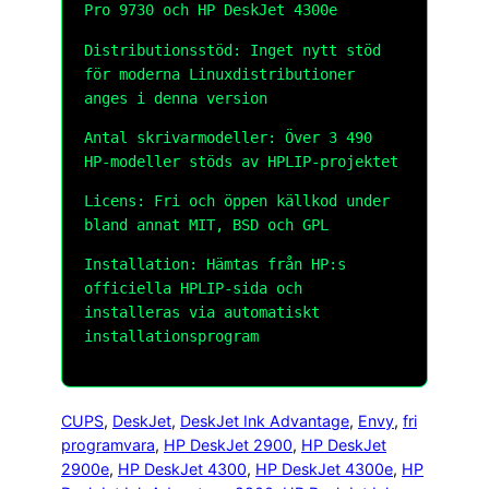
Pro 9730 och HP DeskJet 4300e
Distributionsstöd: Inget nytt stöd
för moderna Linuxdistributioner
anges i denna version
Antal skrivarmodeller: Över 3 490
HP-modeller stöds av HPLIP-projektet
Licens: Fri och öppen källkod under
bland annat MIT, BSD och GPL
Installation: Hämtas från HP:s
officiella HPLIP-sida och
installeras via automatiskt
installationsprogram
CUPS
, 
DeskJet
, 
DeskJet Ink Advantage
, 
Envy
, 
fri
programvara
, 
HP DeskJet 2900
, 
HP DeskJet
2900e
, 
HP DeskJet 4300
, 
HP DeskJet 4300e
, 
HP