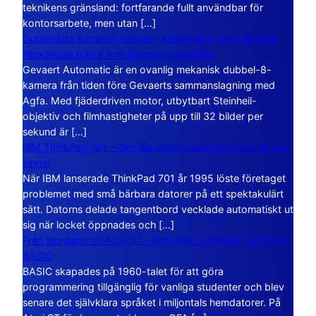
teknikens gränsland: fortfarande fullt användbar för
kontorsarbete, men utan […]
Dubbelåtta Kameran Gevaert Automatic – en mekanisk
filmkamera från 8 mm-filmens storhetstid
Gevaert Automatic är en ovanlig mekanisk dubbel-8-
kamera från tiden före Gevaerts sammanslagning med
Agfa. Med fjäderdriven motor, utbytbart Steinheil-
objektiv och filmhastigheter på upp till 32 bilder per
sekund är […]
IBM ThinkPad 701 – den lilla datorn som vecklade ut sina
vingar
När IBM lanserade ThinkPad 701 år 1995 löste företaget
problemet med små bärbara datorer på ett spektakulärt
sätt. Datorns delade tangentbord vecklade automatiskt ut
sig när locket öppnades och […]
Från stordator till Atari ST – historien om BASIC och GFA
BASIC
BASIC skapades på 1960-talet för att göra
programmering tillgänglig för vanliga studenter och blev
senare det självklara språket i miljontals hemdatorer. På