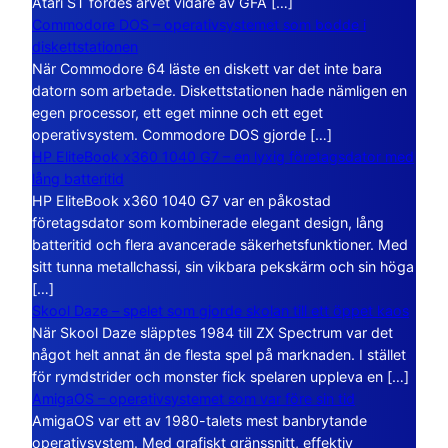
Atari ST fördes arvet vidare av GFA […]
Commodore DOS – operativsystemet som bodde i
diskettstationen
När Commodore 64 läste en diskett var det inte bara
datorn som arbetade. Diskettstationen hade nämligen en
egen processor, ett eget minne och ett eget
operativsystem. Commodore DOS gjorde […]
HP EliteBook x360 1040 G7 – en lyxig företagsdator med
lång batteritid
HP EliteBook x360 1040 G7 var en påkostad
företagsdator som kombinerade elegant design, lång
batteritid och flera avancerade säkerhetsfunktioner. Med
sitt tunna metallchassi, sin vikbara pekskärm och sin höga
[…]
Skool Daze – spelet som gjorde skolan till ett öppet kaos
När Skool Daze släpptes 1984 till ZX Spectrum var det
något helt annat än de flesta spel på marknaden. I stället
för rymdstrider och monster fick spelaren uppleva en […]
AmigaOS – operativsystemet som var före sin tid
AmigaOS var ett av 1980-talets mest banbrytande
operativsystem. Med grafiskt gränssnitt, effektiv