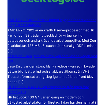
AMD EPYC 7302 – sexton kärnor byggda för servrar och
tunga arbetsstationer
AMD EPYC 7302 är en kraftfull serverprocessor med 16
kärnor och 32 trådar, utvecklad för virtualisering,
databaser och andra krävande arbetsuppgifter. Med Zen
2-arkitektur, 128 MB L3-cache, åttakanaligt DDR4-minne
[…]
LaserDisc – den jättelika filmskivan som visade vägen mot
DVD
LaserDisc var den stora, blanka videoskivan som lovade
bättre bild, bättre ljud och snabbare åtkomst än VHS.
Trots att formatet aldrig slog igenom på bred front blev
det en […]
HP ProBook 430 G4 – en arbetsdator från tiden före
Windows 11
HP ProBook 430 G4 var en gång en modern och
påkostad arbetsdator för företag. I dag har den hamnat i