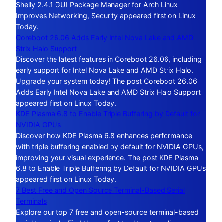
Shelly 2.4.1 GUI Package Manager for Arch Linux
Improves Networking, Security appeared first on Linux
Today.
Coreboot 26.06 Adds Early Intel Nova Lake and AMD
Strix Halo Support
Discover the latest features in Coreboot 26.06, including
early support for Intel Nova Lake and AMD Strix Halo.
Upgrade your system today! The post Coreboot 26.06
Adds Early Intel Nova Lake and AMD Strix Halo Support
appeared first on Linux Today.
KDE Plasma 6.8 to Enable Triple Buffering by Default for
NVIDIA GPUs
Discover how KDE Plasma 6.8 enhances performance
with triple buffering enabled by default for NVIDIA GPUs,
improving your visual experience. The post KDE Plasma
6.8 to Enable Triple Buffering by Default for NVIDIA GPUs
appeared first on Linux Today.
7 Best Free and Open Source Terminal-Based Serial
Terminals
Explore our top 7 free and open-source terminal-based