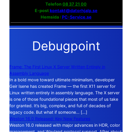
Telefon
08 37 21 00
E-post
kontakt@datorhjalp.se
Hemsida :
PC-Service.se
Debugpoint
Frame: The First Linux X Server Written Entirely in
Assembly Language
In a bold move toward ultimate minimalism, developer
Geir Isene has created Frame — the first X11 server for
Linux written entirely in assembly language. The X server
is one of those foundational pieces that most of us take
for granted. It’s big, complex, and full of decades of
legacy code. But what if someone… […]
Weston 16.0 Released: Key New Features
Weston 16.0 released with major advances in HDR, color
management, and Wayland protocol support. After about