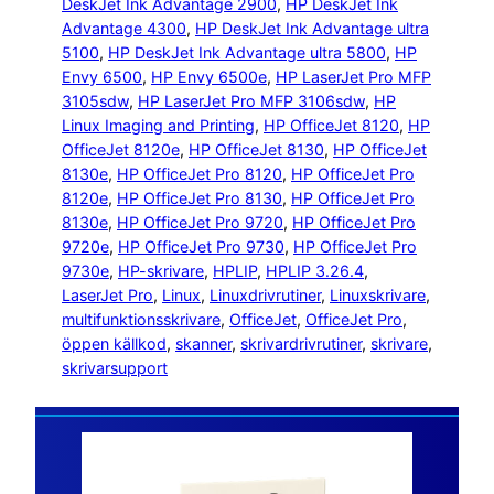
DeskJet Ink Advantage 2900
, 
HP DeskJet Ink
Advantage 4300
, 
HP DeskJet Ink Advantage ultra
5100
, 
HP DeskJet Ink Advantage ultra 5800
, 
HP
Envy 6500
, 
HP Envy 6500e
, 
HP LaserJet Pro MFP
3105sdw
, 
HP LaserJet Pro MFP 3106sdw
, 
HP
Linux Imaging and Printing
, 
HP OfficeJet 8120
, 
HP
OfficeJet 8120e
, 
HP OfficeJet 8130
, 
HP OfficeJet
8130e
, 
HP OfficeJet Pro 8120
, 
HP OfficeJet Pro
8120e
, 
HP OfficeJet Pro 8130
, 
HP OfficeJet Pro
8130e
, 
HP OfficeJet Pro 9720
, 
HP OfficeJet Pro
9720e
, 
HP OfficeJet Pro 9730
, 
HP OfficeJet Pro
9730e
, 
HP-skrivare
, 
HPLIP
, 
HPLIP 3.26.4
, 
LaserJet Pro
, 
Linux
, 
Linuxdrivrutiner
, 
Linuxskrivare
, 
multifunktionsskrivare
, 
OfficeJet
, 
OfficeJet Pro
, 
öppen källkod
, 
skanner
, 
skrivardrivrutiner
, 
skrivare
, 
skrivarsupport