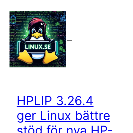
Hoppa
till
innehåll
HPLIP 3.26.4
ger Linux bättre
stöd för nya HP-