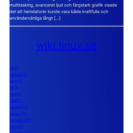
multitasking, avancerat ljud och färgstark grafik visade
det att hemdatorer kunde vara både kraftfulla och
användarvänliga långt […]
wiki.linux.se
nl(1)
nohup(1)
pon(1)
ld(1)
nm(1)
ndiff(1)
gstack(1)
pmap(1)
hugetop(1)
lsirq(1)