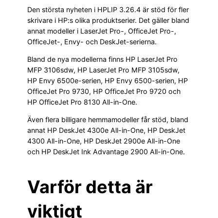
Den största nyheten i HPLIP 3.26.4 är stöd för fler
skrivare i HP:s olika produktserier. Det gäller bland
annat modeller i LaserJet Pro-, OfficeJet Pro-,
OfficeJet-, Envy- och DeskJet-serierna.
Bland de nya modellerna finns HP LaserJet Pro
MFP 3106sdw, HP LaserJet Pro MFP 3105sdw,
HP Envy 6500e-serien, HP Envy 6500-serien, HP
OfficeJet Pro 9730, HP OfficeJet Pro 9720 och
HP OfficeJet Pro 8130 All-in-One.
Även flera billigare hemmamodeller får stöd, bland
annat HP DeskJet 4300e All-in-One, HP DeskJet
4300 All-in-One, HP DeskJet 2900e All-in-One
och HP DeskJet Ink Advantage 2900 All-in-One.
Varför detta är
viktigt