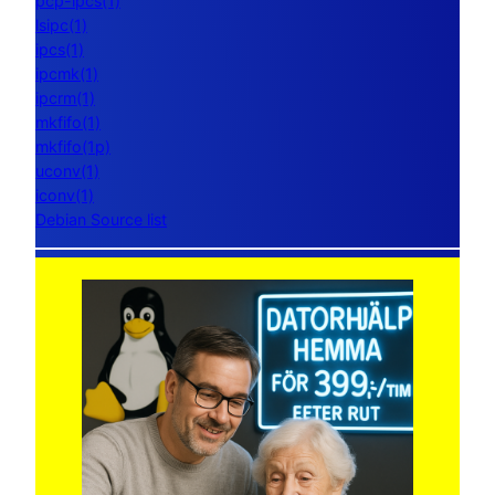
pcp-ipcs(1)
lsipc(1)
ipcs(1)
ipcmk(1)
ipcrm(1)
mkfifo(1)
mkfifo(1p)
uconv(1)
iconv(1)
Debian Source list