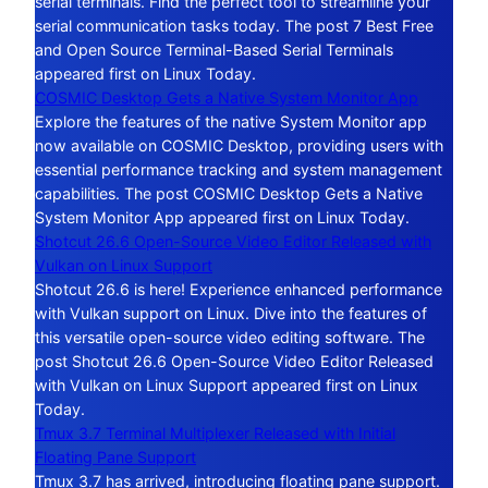
serial terminals. Find the perfect tool to streamline your
serial communication tasks today. The post 7 Best Free
and Open Source Terminal-Based Serial Terminals
appeared first on Linux Today.
COSMIC Desktop Gets a Native System Monitor App
Explore the features of the native System Monitor app
now available on COSMIC Desktop, providing users with
essential performance tracking and system management
capabilities. The post COSMIC Desktop Gets a Native
System Monitor App appeared first on Linux Today.
Shotcut 26.6 Open-Source Video Editor Released with
Vulkan on Linux Support
Shotcut 26.6 is here! Experience enhanced performance
with Vulkan support on Linux. Dive into the features of
this versatile open-source video editing software. The
post Shotcut 26.6 Open-Source Video Editor Released
with Vulkan on Linux Support appeared first on Linux
Today.
Tmux 3.7 Terminal Multiplexer Released with Initial
Floating Pane Support
Tmux 3.7 has arrived, introducing floating pane support.