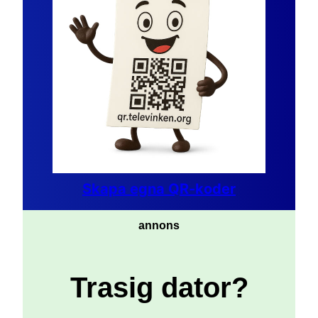
Skapa egna QR-koder
annons
Trasig dator?