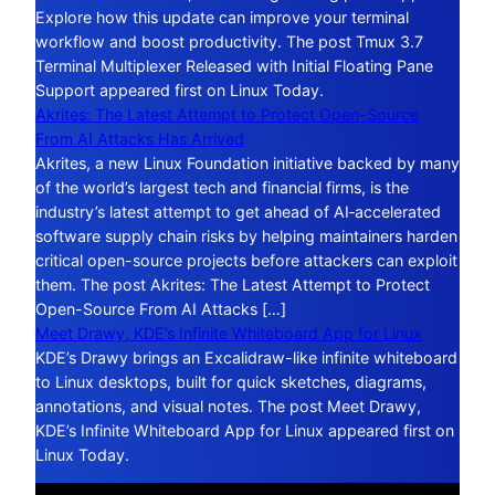
Explore how this update can improve your terminal
workflow and boost productivity. The post Tmux 3.7
Terminal Multiplexer Released with Initial Floating Pane
Support appeared first on Linux Today.
Akrites: The Latest Attempt to Protect Open-Source
From AI Attacks Has Arrived
Akrites, a new Linux Foundation initiative backed by many
of the world’s largest tech and financial firms, is the
industry’s latest attempt to get ahead of AI‑accelerated
software supply chain risks by helping maintainers harden
critical open-source projects before attackers can exploit
them. The post Akrites: The Latest Attempt to Protect
Open-Source From AI Attacks […]
Meet Drawy, KDE’s Infinite Whiteboard App for Linux
KDE’s Drawy brings an Excalidraw-like infinite whiteboard
to Linux desktops, built for quick sketches, diagrams,
annotations, and visual notes. The post Meet Drawy,
KDE’s Infinite Whiteboard App for Linux appeared first on
Linux Today.