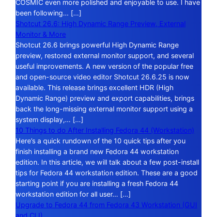
COSMIC even more polished and enjoyable to use. I have
been following… […]
Shotcut 26.6: High Dynamic Range Preview, External
Monitor & More
Shotcut 26.6 brings powerful High Dynamic Range
preview, restored external monitor support, and several
useful improvements. A new version of the popular free
and open-source video editor Shotcut 26.6.25 is now
available. This release brings excellent HDR (High
Dynamic Range) preview and export capabilities, brings
back the long-missing external monitor support using a
system display,… […]
10 Things to do After Installing Fedora 44 (Workstation)
Here’s a quick rundown of the 10 quick tips after you
finish installing a brand new Fedora 44 workstation
edition. In this article, we will talk about a few post-install
tips for Fedora 44 workstation edition. These are a good
starting point if you are installing a fresh Fedora 44
workstation edition for all user… […]
Upgrade to Fedora 44 from Fedora 43 Workstation (GUI
and CLI)