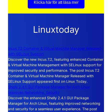
Klicka här för att läsa mer
Linuxtoday
Incus 7.2 Container & Virtual Machine Manager Released
with SELinux Support
Discover the new Incus 7.2, featuring enhanced Container
& Virtual Machine Management with SELinux support for
improved security and performance. The post Incus 7.2
Container & Virtual Machine Manager Released with
SELinux Support appeared first on Linux Today.
Shelly 2.4.1 GUI Package Manager for Arch Linux
Improves Networking, Security
Discover the enhanced Shelly 2.4.1 GUI Package
Manager for Arch Linux, featuring improved networking
and security for a seamless user experience. The post