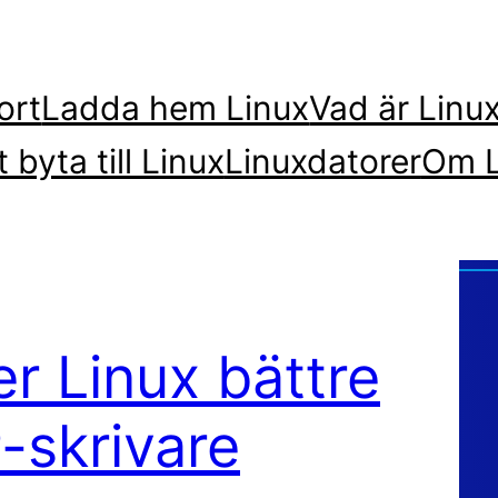
ort
Ladda hem Linux
Vad är Linu
t byta till Linux
Linuxdatorer
Om L
r Linux bättre
-skrivare