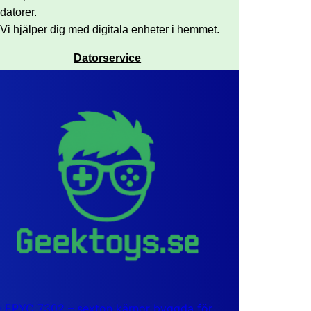
datorer.
Vi hjälper dig med digitala enheter i hemmet.
Datorservice
EPYC 7302 – sexton kärnor byggda för