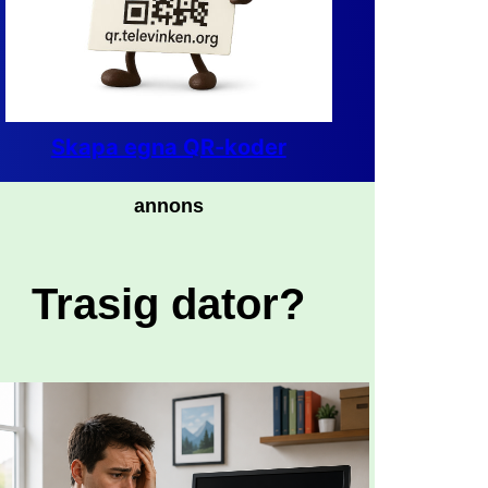
Skapa egna QR-koder
annons
Trasig dator?