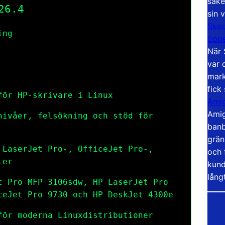
säke
26.4
sin 
Skoo
ing
öppe
När 
var 
mark
fick
för HP-skrivare i Linux
Amig
Amig
nivåer, felsökning och stöd för
banb
grän
 LaserJet Pro-, OfficeJet Pro-,
och 
ler
kund
lång
t Pro MFP 3106sdw, HP LaserJet Pro
ceJet Pro 9730 och HP DeskJet 4300e
för moderna Linuxdistributioner