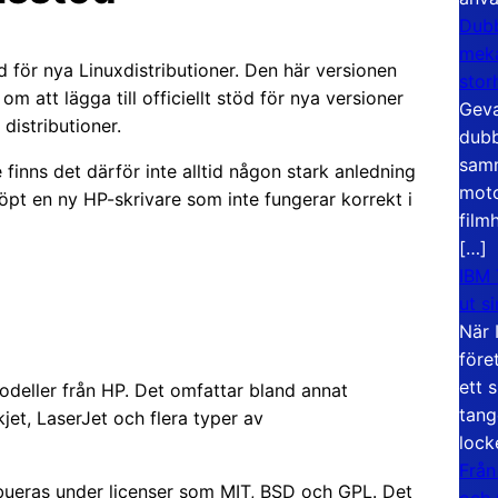
Dubb
meka
 för nya Linuxdistributioner. Den här versionen
stor
om att lägga till officiellt stöd för nya versioner
Geva
distributioner.
dubb
samm
inns det därför inte alltid någon stark anledning
moto
öpt en ny HP-skrivare som inte fungerar korrekt i
film
[…]
IBM 
ut s
När 
före
ett 
odeller från HP. Det omfattar bland annat
tang
jet, LaserJet och flera typer av
lock
Från
ibueras under licenser som MIT, BSD och GPL. Det
och