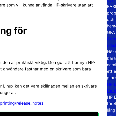
are som vill kunna använda HP-skrivare utan att
BASI
prog
och 
hemd
ng för
GFA
Com
i di
När 
bara
den är praktiskt viktig. Den gör att fler nya HP-
näml
att användare fastnar med en skrivare som bara
ett 
gjor
HP E
Linux kan det vara skillnaden mellan en skrivare
före
ungerar.
HP E
printing/release_notes
före
lång