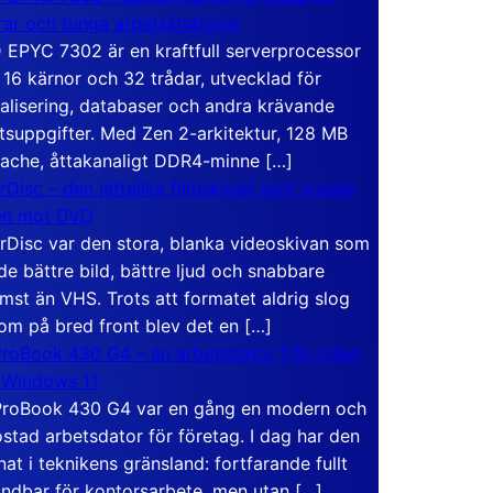
rar och tunga arbetsstationer
EPYC 7302 är en kraftfull serverprocessor
16 kärnor och 32 trådar, utvecklad för
ualisering, databaser och andra krävande
tsuppgifter. Med Zen 2-arkitektur, 128 MB
ache, åttakanaligt DDR4-minne […]
rDisc – den jättelika filmskivan som visade
en mot DVD
rDisc var den stora, blanka videoskivan som
de bättre bild, bättre ljud och snabbare
mst än VHS. Trots att formatet aldrig slog
om på bred front blev det en […]
roBook 430 G4 – en arbetsdator från tiden
 Windows 11
roBook 430 G4 var en gång en modern och
stad arbetsdator för företag. I dag har den
at i teknikens gränsland: fortfarande fullt
ndbar för kontorsarbete, men utan […]