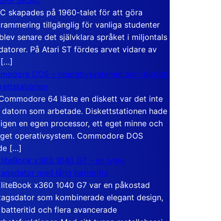
C skapades på 1960-talet för att göra
rammering tillgänglig för vanliga studenter
blev senare det självklara språket i miljontals
atorer. På Atari ST fördes arvet vidare av
 […]
modore DOS – operativsystemet som bodde
skettstationen
Commodore 64 läste en diskett var det inte
 datorn som arbetade. Diskettstationen hade
igen en egen processor, ett eget minne och
eget operativsystem. Commodore DOS
de […]
liteBook x360 1040 G7 – en lyxig
tagsdator med lång batteritid
liteBook x360 1040 G7 var en påkostad
tagsdator som kombinerade elegant design,
 batteritid och flera avancerade