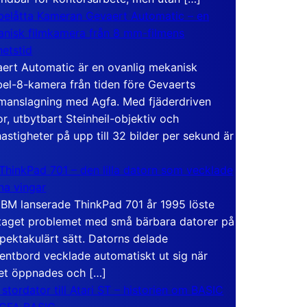
elåtta Kameran Gevaert Automatic – en
nisk filmkamera från 8 mm-filmens
hetstid
ert Automatic är en ovanlig mekanisk
el-8-kamera från tiden före Gevaerts
anslagning med Agfa. Med fjäderdriven
r, utbytbart Steinheil-objektiv och
hastigheter på upp till 32 bilder per sekund är
ThinkPad 701 – den lilla datorn som vecklade
ina vingar
IBM lanserade ThinkPad 701 år 1995 löste
taget problemet med små bärbara datorer på
spektakulärt sätt. Datorns delade
entbord vecklade automatiskt ut sig när
et öppnades och […]
 stordator till Atari ST – historien om BASIC
 GFA BASIC