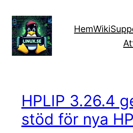
Hoppa
till
innehåll
Hem
Wiki
Supp
At
HPLIP 3.26.4 ge
stöd för nya HP