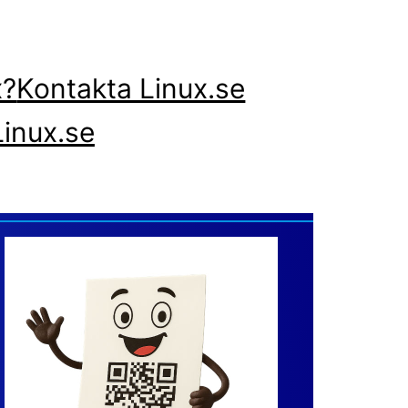
x?
Kontakta Linux.se
inux.se