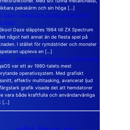
rhetsfunktioner. Med sitt tunna metallchassi,
vikbara pekskärm och sin höga […]
l Daze – spelet som gjorde skolan till ett
t kaos
Skool Daze släpptes 1984 till ZX Spectrum
det något helt annat än de flesta spel på
naden. I stället för rymdstrider och monster
 spelaren uppleva en […]
aOS – operativsystemet som var före sin tid
aOS var ett av 1980-talets mest
rytande operativsystem. Med grafiskt
ssnitt, effektiv multitasking, avancerat ljud
färgstark grafik visade det att hemdatorer
e vara både kraftfulla och användarvänliga
t […]
wiki.linux.se