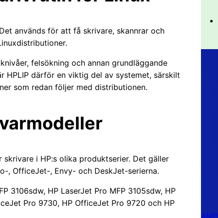
 Det används för att få skrivare, skannrar och
inuxdistributioner.
läcknivåer, felsökning och annan grundläggande
r HPLIP därför en viktig del av systemet, särskilt
iner som redan följer med distributionen.
rivarmodeller
 skrivare i HP:s olika produktserier. Det gäller
ro-, OfficeJet-, Envy- och DeskJet-serierna.
 MFP 3106sdw, HP LaserJet Pro MFP 3105sdw, HP
iceJet Pro 9730, HP OfficeJet Pro 9720 och HP
AMD 