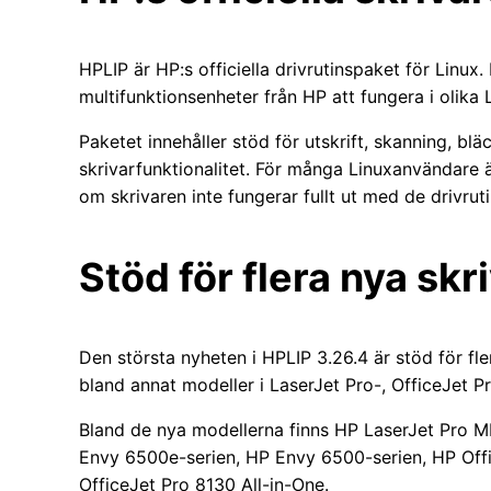
HPLIP är HP:s officiella drivrutinspaket för Linux.
multifunktionsenheter från HP att fungera i olika L
Paketet innehåller stöd för utskrift, skanning, b
skrivarfunktionalitet. För många Linuxanvändare ä
om skrivaren inte fungerar fullt ut med de drivrut
Stöd för flera nya sk
Den största nyheten i HPLIP 3.26.4 är stöd för fler
bland annat modeller i LaserJet Pro-, OfficeJet P
Bland de nya modellerna finns HP LaserJet Pro
Envy 6500e-serien, HP Envy 6500-serien, HP Off
OfficeJet Pro 8130 All-in-One.