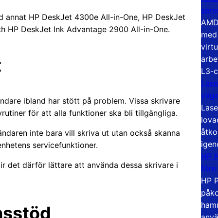
serv
and annat HP DeskJet 4300e All-in-One, HP DeskJet
AMD 
ch HP DeskJet Ink Advantage 2900 All-in-One.
med 
virt
arbe
t
L3-c
Lase
väg
ndare ibland har stött på problem. Vissa skrivare
Lase
tiner för att alla funktioner ska bli tillgängliga.
lova
åtko
vändaren inte bara vill skriva ut utan också skanna
igen
enhetens servicefunktioner.
HP P
ir det därför lättare att använda dessa skrivare i
före
HP P
påko
hamn
onsstöd
anvä