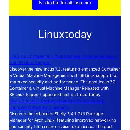
Klicka här för att läsa mer
Linuxtoday
Incus 7.2 Container & Virtual Machine Manager Released
with SELinux Support
Discover the new Incus 7.2, featuring enhanced Container
& Virtual Machine Management with SELinux support for
improved security and performance. The post Incus 7.2
Container & Virtual Machine Manager Released with
SELinux Support appeared first on Linux Today.
Shelly 2.4.1 GUI Package Manager for Arch Linux
Improves Networking, Security
Discover the enhanced Shelly 2.4.1 GUI Package
Manager for Arch Linux, featuring improved networking
and security for a seamless user experience. The post