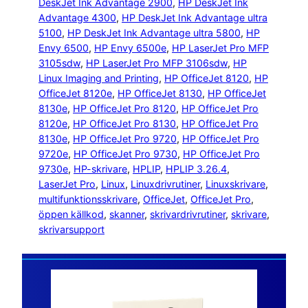
DeskJet Ink Advantage 2900
, 
HP DeskJet Ink
Advantage 4300
, 
HP DeskJet Ink Advantage ultra
5100
, 
HP DeskJet Ink Advantage ultra 5800
, 
HP
Envy 6500
, 
HP Envy 6500e
, 
HP LaserJet Pro MFP
3105sdw
, 
HP LaserJet Pro MFP 3106sdw
, 
HP
Linux Imaging and Printing
, 
HP OfficeJet 8120
, 
HP
OfficeJet 8120e
, 
HP OfficeJet 8130
, 
HP OfficeJet
8130e
, 
HP OfficeJet Pro 8120
, 
HP OfficeJet Pro
8120e
, 
HP OfficeJet Pro 8130
, 
HP OfficeJet Pro
8130e
, 
HP OfficeJet Pro 9720
, 
HP OfficeJet Pro
9720e
, 
HP OfficeJet Pro 9730
, 
HP OfficeJet Pro
9730e
, 
HP-skrivare
, 
HPLIP
, 
HPLIP 3.26.4
, 
LaserJet Pro
, 
Linux
, 
Linuxdrivrutiner
, 
Linuxskrivare
, 
multifunktionsskrivare
, 
OfficeJet
, 
OfficeJet Pro
, 
öppen källkod
, 
skanner
, 
skrivardrivrutiner
, 
skrivare
, 
skrivarsupport