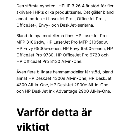
Den största nyheten i HPLIP 3.26.4 är stöd för fler
skrivare i HP:s olika produktserier. Det gäller bland
annat modeller i LaserJet Pro-, OfficeJet Pro-,
OfficeJet-, Envy- och DeskJet-serierna.
Bland de nya modellerna finns HP LaserJet Pro
MFP 3106sdw, HP LaserJet Pro MFP 3105sdw,
HP Envy 6500e-serien, HP Envy 6500-serien, HP
OfficeJet Pro 9730, HP OfficeJet Pro 9720 och
HP OfficeJet Pro 8130 All-in-One.
Även flera billigare hemmamodeller får stöd, bland
annat HP DeskJet 4300e All-in-One, HP DeskJet
4300 All-in-One, HP DeskJet 2900e All-in-One
och HP DeskJet Ink Advantage 2900 All-in-One.
Varför detta är
viktigt