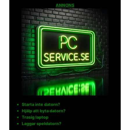
ANNONS
Starta inte datorn?
Hjälp att byta datorn?
Trasig laptop
Laggar speldatorn?