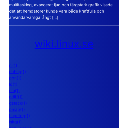
multitasking, avancerat ljud och färgstark grafik visade
det att hemdatorer kunde vara både kraftfulla och
användarvänliga långt […]
wiki.linux.se
nl(1)
nohup(1)
pon(1)
ld(1)
nm(1)
ndiff(1)
gstack(1)
pmap(1)
hugetop(1)
lsirq(1)