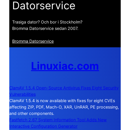
Datorservice
Trasiga dator? Och bor i Stockholm?
Bromma Datorservice sedan 2007.
Bromma Datorservice
Linuxiac.com
ClamAV 1.5.4 Open-Source Antivirus Fixes Eight Security
Vulnerabilities
ClamAV 1.5.4 is now available with fixes for eight CVEs
affecting ZIP, PDF, Mach-O, XAR, UnRAR, PE processing,
and other components.
Fastfetch 2.67 System Information Tool Adds New
Interactive Configuration Generator