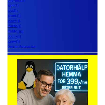
pcp-ipcs(1)
lsipc(1)
ipcs(1)
ipcmk(1)
ipcrm(1)
mkfifo(1)
mkfifo(1p)
uconv(1)
iconv(1)
Debian Source list