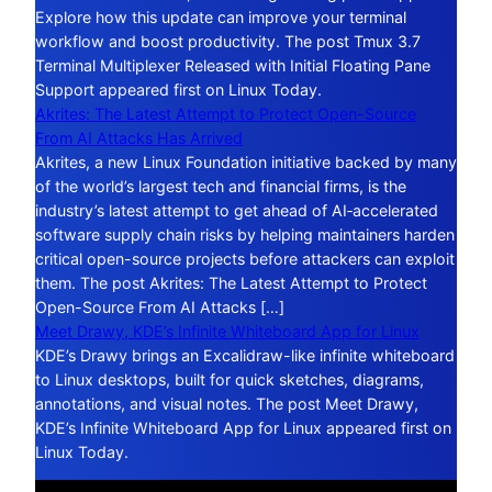
Explore how this update can improve your terminal
workflow and boost productivity. The post Tmux 3.7
Terminal Multiplexer Released with Initial Floating Pane
Support appeared first on Linux Today.
Akrites: The Latest Attempt to Protect Open-Source
From AI Attacks Has Arrived
Akrites, a new Linux Foundation initiative backed by many
of the world’s largest tech and financial firms, is the
industry’s latest attempt to get ahead of AI‑accelerated
software supply chain risks by helping maintainers harden
critical open-source projects before attackers can exploit
them. The post Akrites: The Latest Attempt to Protect
Open-Source From AI Attacks […]
Meet Drawy, KDE’s Infinite Whiteboard App for Linux
KDE’s Drawy brings an Excalidraw-like infinite whiteboard
to Linux desktops, built for quick sketches, diagrams,
annotations, and visual notes. The post Meet Drawy,
KDE’s Infinite Whiteboard App for Linux appeared first on
Linux Today.