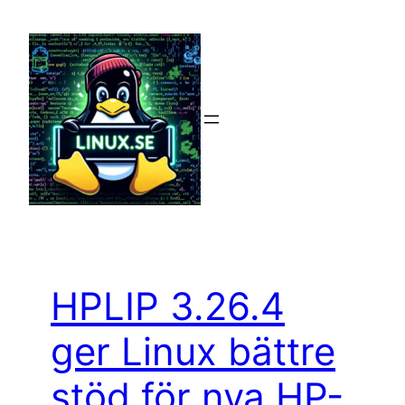
Hoppa
till
innehåll
HPLIP 3.26.4
ger Linux bättre
stöd för nya HP-