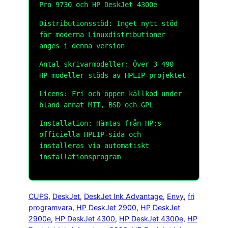
Pro 9730 och HP DeskJet 4300e
Distributionsstöd: Inget nytt stöd
för moderna Linuxdistributioner
anges i denna version
Antal skrivarmodeller: Över 3 490
HP-modeller stöds av HPLIP-projektet
Licens: Fri och öppen källkod under
bland annat MIT, BSD och GPL
Installation: Hämtas från HP:s
officiella HPLIP-sida och
installeras via automatiskt
installationsprogram
CUPS
, 
DeskJet
, 
DeskJet Ink Advantage
, 
Envy
, 
fri
programvara
, 
HP DeskJet 2900
, 
HP DeskJet
2900e
, 
HP DeskJet 4300
, 
HP DeskJet 4300e
, 
HP