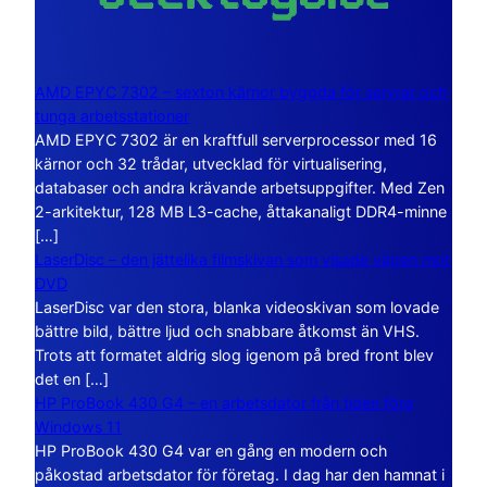
AMD EPYC 7302 – sexton kärnor byggda för servrar och
tunga arbetsstationer
AMD EPYC 7302 är en kraftfull serverprocessor med 16
kärnor och 32 trådar, utvecklad för virtualisering,
databaser och andra krävande arbetsuppgifter. Med Zen
2-arkitektur, 128 MB L3-cache, åttakanaligt DDR4-minne
[…]
LaserDisc – den jättelika filmskivan som visade vägen mot
DVD
LaserDisc var den stora, blanka videoskivan som lovade
bättre bild, bättre ljud och snabbare åtkomst än VHS.
Trots att formatet aldrig slog igenom på bred front blev
det en […]
HP ProBook 430 G4 – en arbetsdator från tiden före
Windows 11
HP ProBook 430 G4 var en gång en modern och
påkostad arbetsdator för företag. I dag har den hamnat i