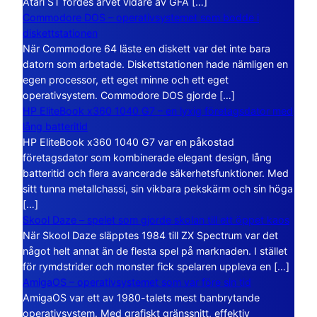
Atari ST fördes arvet vidare av GFA […]
Commodore DOS – operativsystemet som bodde i
diskettstationen
När Commodore 64 läste en diskett var det inte bara
datorn som arbetade. Diskettstationen hade nämligen en
egen processor, ett eget minne och ett eget
operativsystem. Commodore DOS gjorde […]
HP EliteBook x360 1040 G7 – en lyxig företagsdator med
lång batteritid
HP EliteBook x360 1040 G7 var en påkostad
företagsdator som kombinerade elegant design, lång
batteritid och flera avancerade säkerhetsfunktioner. Med
sitt tunna metallchassi, sin vikbara pekskärm och sin höga
[…]
Skool Daze – spelet som gjorde skolan till ett öppet kaos
När Skool Daze släpptes 1984 till ZX Spectrum var det
något helt annat än de flesta spel på marknaden. I stället
för rymdstrider och monster fick spelaren uppleva en […]
AmigaOS – operativsystemet som var före sin tid
AmigaOS var ett av 1980-talets mest banbrytande
operativsystem. Med grafiskt gränssnitt, effektiv