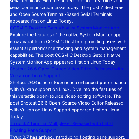
serial terminals. Find the perfect tool to streamline your
serial communication tasks today. The post 7 Best Free
and Open Source Terminal-Based Serial Terminals
appeared first on Linux Today.
COSMIC Desktop Gets a Native System Monitor App
Explore the features of the native System Monitor app
now available on COSMIC Desktop, providing users with
essential performance tracking and system management
capabilities. The post COSMIC Desktop Gets a Native
System Monitor App appeared first on Linux Today.
Shotcut 26.6 Open-Source Video Editor Released with
Vulkan on Linux Support
Shotcut 26.6 is here! Experience enhanced performance
with Vulkan support on Linux. Dive into the features of
this versatile open-source video editing software. The
post Shotcut 26.6 Open-Source Video Editor Released
with Vulkan on Linux Support appeared first on Linux
Today.
Tmux 3.7 Terminal Multiplexer Released with Initial
Floating Pane Support
Tmux 3.7 has arrived, introducing floating pane support.