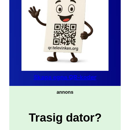
Skapa egna QR-koder
annons
Trasig dator?