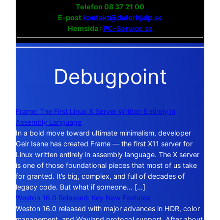
Telefon
08 37 21 00
E-post
kontakt@datorhjalp.se
Hemsida :
PC-Service.se
Debugpoint
Frame: The First Linux X Server Written Entirely in
Assembly Language
In a bold move toward ultimate minimalism, developer
Geir Isene has created Frame — the first X11 server for
Linux written entirely in assembly language. The X server
is one of those foundational pieces that most of us take
for granted. It’s big, complex, and full of decades of
legacy code. But what if someone… […]
Weston 16.0 Released: Key New Features
Weston 16.0 released with major advances in HDR, color
management, and Wayland protocol support. After about