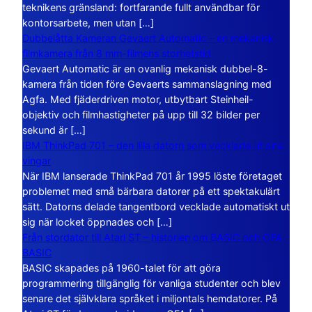
teknikens gränsland: fortfarande fullt användbar för
kontorsarbete, men utan […]
Dubbelåtta Kameran Gevaert Automatic – en mekanisk
filmkamera från 8 mm-filmens storhetstid
Gevaert Automatic är en ovanlig mekanisk dubbel-8-
kamera från tiden före Gevaerts sammanslagning med
Agfa. Med fjäderdriven motor, utbytbart Steinheil-
objektiv och filmhastigheter på upp till 32 bilder per
sekund är […]
IBM ThinkPad 701 – den lilla datorn som vecklade ut sina
vingar
När IBM lanserade ThinkPad 701 år 1995 löste företaget
problemet med små bärbara datorer på ett spektakulärt
sätt. Datorns delade tangentbord vecklade automatiskt ut
sig när locket öppnades och […]
Från stordator till Atari ST – historien om BASIC och GFA
BASIC
BASIC skapades på 1960-talet för att göra
programmering tillgänglig för vanliga studenter och blev
senare det självklara språket i miljontals hemdatorer. På