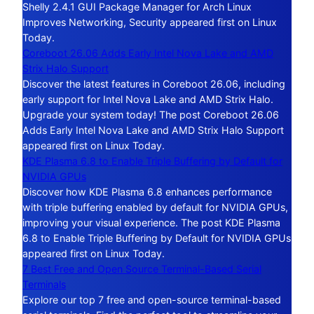
Shelly 2.4.1 GUI Package Manager for Arch Linux
Improves Networking, Security appeared first on Linux
Today.
Coreboot 26.06 Adds Early Intel Nova Lake and AMD
Strix Halo Support
Discover the latest features in Coreboot 26.06, including
early support for Intel Nova Lake and AMD Strix Halo.
Upgrade your system today! The post Coreboot 26.06
Adds Early Intel Nova Lake and AMD Strix Halo Support
appeared first on Linux Today.
KDE Plasma 6.8 to Enable Triple Buffering by Default for
NVIDIA GPUs
Discover how KDE Plasma 6.8 enhances performance
with triple buffering enabled by default for NVIDIA GPUs,
improving your visual experience. The post KDE Plasma
6.8 to Enable Triple Buffering by Default for NVIDIA GPUs
appeared first on Linux Today.
7 Best Free and Open Source Terminal-Based Serial
Terminals
Explore our top 7 free and open-source terminal-based