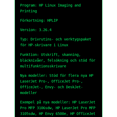
Program: HP Linux Imaging and
Printing
Förkortning: HPLIP
Version: 3.26.4
Typ: Drivrutins- och verktygspaket
för HP-skrivare i Linux
Funktion: Utskrift, skanning,
bläcknivåer, felsökning och stöd för
multifunktionsskrivare
Nya modeller: Stöd för flera nya HP
LaserJet Pro-, OfficeJet Pro-,
OfficeJet-, Envy- och DeskJet-
modeller
Exempel på nya modeller: HP LaserJet
Pro MFP 3106sdw, HP LaserJet Pro MFP
3105sdw, HP Envy 6500e, HP OfficeJet