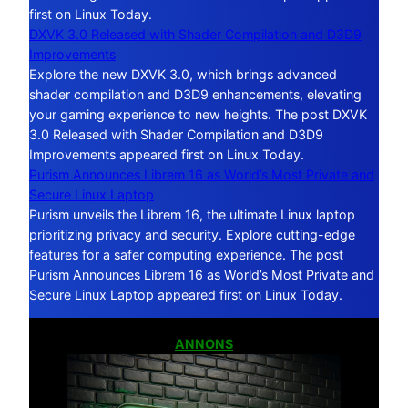
first on Linux Today.
DXVK 3.0 Released with Shader Compilation and D3D9
Improvements
Explore the new DXVK 3.0, which brings advanced
shader compilation and D3D9 enhancements, elevating
your gaming experience to new heights. The post DXVK
3.0 Released with Shader Compilation and D3D9
Improvements appeared first on Linux Today.
Purism Announces Librem 16 as World’s Most Private and
Secure Linux Laptop
Purism unveils the Librem 16, the ultimate Linux laptop
prioritizing privacy and security. Explore cutting-edge
features for a safer computing experience. The post
Purism Announces Librem 16 as World’s Most Private and
Secure Linux Laptop appeared first on Linux Today.
ANNONS