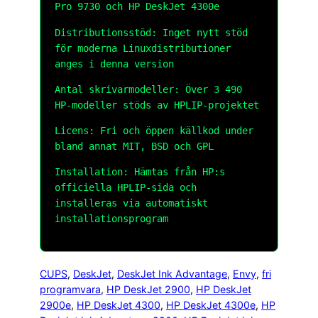
Pro 9730 och HP DeskJet 4300e
Distributionsstöd: Inget nytt stöd
för moderna Linuxdistributioner
anges i denna version
Antal skrivarmodeller: Över 3 490
HP-modeller stöds av HPLIP-projektet
Licens: Fri och öppen källkod under
bland annat MIT, BSD och GPL
Installation: Hämtas från HP:s
officiella HPLIP-sida och
installeras via automatiskt
installationsprogram
CUPS
, 
DeskJet
, 
DeskJet Ink Advantage
, 
Envy
, 
fri
programvara
, 
HP DeskJet 2900
, 
HP DeskJet
2900e
, 
HP DeskJet 4300
, 
HP DeskJet 4300e
, 
HP