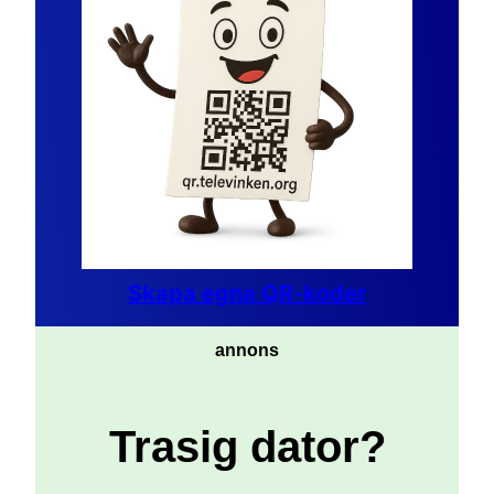
Skapa egna QR-koder
annons
Trasig dator?