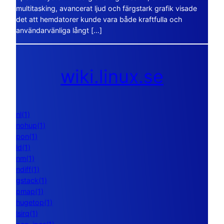
multitasking, avancerat ljud och färgstark grafik visade
det att hemdatorer kunde vara både kraftfulla och
användarvänliga långt […]
wiki.linux.se
nl(1)
nohup(1)
pon(1)
ld(1)
nm(1)
ndiff(1)
gstack(1)
pmap(1)
hugetop(1)
lsirq(1)