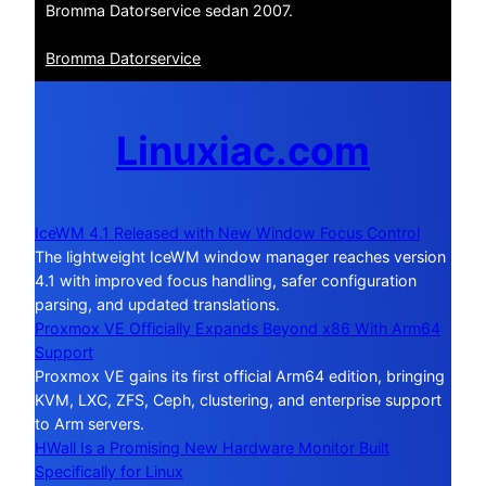
Bromma Datorservice sedan 2007.
Bromma Datorservice
Linuxiac.com
IceWM 4.1 Released with New Window Focus Control
The lightweight IceWM window manager reaches version
4.1 with improved focus handling, safer configuration
parsing, and updated translations.
Proxmox VE Officially Expands Beyond x86 With Arm64
Support
Proxmox VE gains its first official Arm64 edition, bringing
KVM, LXC, ZFS, Ceph, clustering, and enterprise support
to Arm servers.
HWall Is a Promising New Hardware Monitor Built
Specifically for Linux