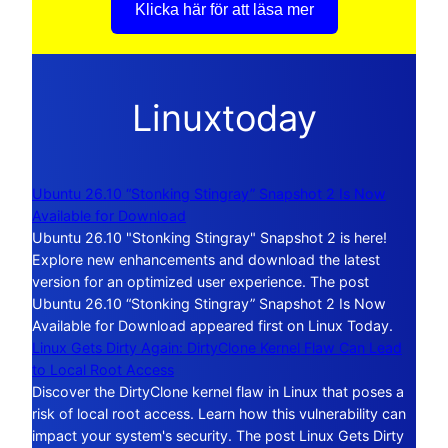
Klicka här för att läsa mer
Linuxtoday
Ubuntu 26.10 “Stonking Stingray” Snapshot 2 Is Now
Available for Download
Ubuntu 26.10 "Stonking Stingray" Snapshot 2 is here!
Explore new enhancements and download the latest
version for an optimized user experience. The post
Ubuntu 26.10 “Stonking Stingray” Snapshot 2 Is Now
Available for Download appeared first on Linux Today.
Linux Gets Dirty Again: DirtyClone Kernel Flaw Can Lead
to Local Root Access
Discover the DirtyClone kernel flaw in Linux that poses a
risk of local root access. Learn how this vulnerability can
impact your system's security. The post Linux Gets Dirty