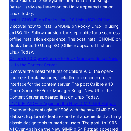
post Fastfetch 2.65 System Information Tool Brings
Better Hardware Detection on Linux appeared first on
Linux Today.
Install GNOME on Rocky Linux 10 Using ISO (Offline)
Discover how to install GNOME on Rocky Linux 10 using
an ISO file. Follow our step-by-step guide for a seamless
offline installation experience. The post Install GNOME on
Rocky Linux 10 Using ISO (Offline) appeared first on
Linux Today.
Calibre 9.10 Open-Source E-Book Manager Brings New
UI to the Content Server
Discover the latest features of Calibre 9.10, the open-
source e-book manager, including an enhanced user
interface for the content server. The post Calibre 9.10
Open-Source E-Book Manager Brings New UI to the
Content Server appeared first on Linux Today.
It’s 1996 All Over Again on the New GIMP 0.54 Flatpak
Discover the nostalgia of 1996 with the new GIMP 0.54
Flatpak. Explore its features and enhancements that bring
classic design tools to modern users. The post It’s 1996
All Over Again on the New GIMP 0.54 Flatpak appeared