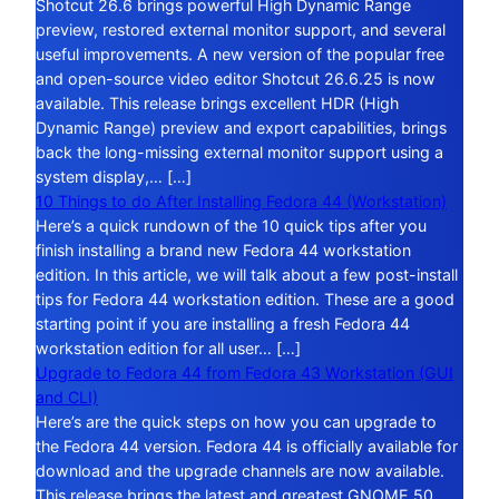
Shotcut 26.6 brings powerful High Dynamic Range
preview, restored external monitor support, and several
useful improvements. A new version of the popular free
and open-source video editor Shotcut 26.6.25 is now
available. This release brings excellent HDR (High
Dynamic Range) preview and export capabilities, brings
back the long-missing external monitor support using a
system display,… […]
10 Things to do After Installing Fedora 44 (Workstation)
Here’s a quick rundown of the 10 quick tips after you
finish installing a brand new Fedora 44 workstation
edition. In this article, we will talk about a few post-install
tips for Fedora 44 workstation edition. These are a good
starting point if you are installing a fresh Fedora 44
workstation edition for all user… […]
Upgrade to Fedora 44 from Fedora 43 Workstation (GUI
and CLI)
Here’s are the quick steps on how you can upgrade to
the Fedora 44 version. Fedora 44 is officially available for
download and the upgrade channels are now available.
This release brings the latest and greatest GNOME 50