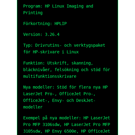
Program: HP Linux Imaging and
Printing
Förkortning: HPLIP
Version: 3.26.4
Typ: Drivrutins- och verktygspaket
för HP-skrivare i Linux
Funktion: Utskrift, skanning,
bläcknivåer, felsökning och stöd för
multifunktionsskrivare
Nya modeller: Stöd för flera nya HP
LaserJet Pro-, OfficeJet Pro-,
OfficeJet-, Envy- och DeskJet-
modeller
Exempel på nya modeller: HP LaserJet
Pro MFP 3106sdw, HP LaserJet Pro MFP
3105sdw, HP Envy 6500e, HP OfficeJet