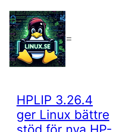
Hoppa
till
innehåll
HPLIP 3.26.4
ger Linux bättre
stöd för nya HP-