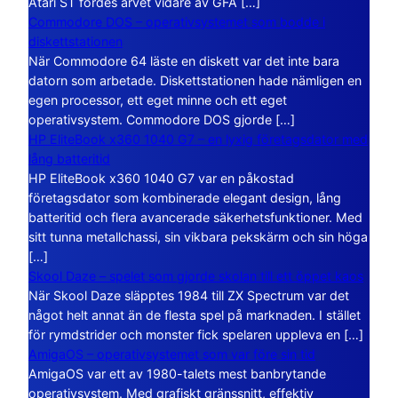
Atari ST fördes arvet vidare av GFA […]
Commodore DOS – operativsystemet som bodde i
diskettstationen
När Commodore 64 läste en diskett var det inte bara
datorn som arbetade. Diskettstationen hade nämligen en
egen processor, ett eget minne och ett eget
operativsystem. Commodore DOS gjorde […]
HP EliteBook x360 1040 G7 – en lyxig företagsdator med
lång batteritid
HP EliteBook x360 1040 G7 var en påkostad
företagsdator som kombinerade elegant design, lång
batteritid och flera avancerade säkerhetsfunktioner. Med
sitt tunna metallchassi, sin vikbara pekskärm och sin höga
[…]
Skool Daze – spelet som gjorde skolan till ett öppet kaos
När Skool Daze släpptes 1984 till ZX Spectrum var det
något helt annat än de flesta spel på marknaden. I stället
för rymdstrider och monster fick spelaren uppleva en […]
AmigaOS – operativsystemet som var före sin tid
AmigaOS var ett av 1980-talets mest banbrytande
operativsystem. Med grafiskt gränssnitt, effektiv