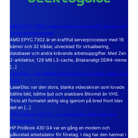
AMD EPYC 7302 – sexton kärnor byggda för servrar och
tunga arbetsstationer
AMD EPYC 7302 är en kraftfull serverprocessor med 16
kärnor och 32 trådar, utvecklad för virtualisering,
databaser och andra krävande arbetsuppgifter. Med Zen
2-arkitektur, 128 MB L3-cache, åttakanaligt DDR4-minne
[…]
LaserDisc – den jättelika filmskivan som visade vägen mot
DVD
LaserDisc var den stora, blanka videoskivan som lovade
bättre bild, bättre ljud och snabbare åtkomst än VHS.
Trots att formatet aldrig slog igenom på bred front blev
det en […]
HP ProBook 430 G4 – en arbetsdator från tiden före
Windows 11
HP ProBook 430 G4 var en gång en modern och
påkostad arbetsdator för företag. I dag har den hamnat i