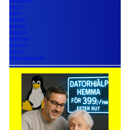
pcp-ipcs(1)
lsipc(1)
ipcs(1)
ipcmk(1)
ipcrm(1)
mkfifo(1)
mkfifo(1p)
uconv(1)
iconv(1)
Debian Source list