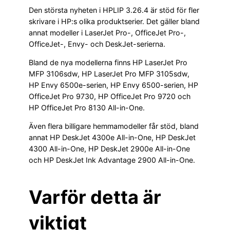
Den största nyheten i HPLIP 3.26.4 är stöd för fler
skrivare i HP:s olika produktserier. Det gäller bland
annat modeller i LaserJet Pro-, OfficeJet Pro-,
OfficeJet-, Envy- och DeskJet-serierna.
Bland de nya modellerna finns HP LaserJet Pro
MFP 3106sdw, HP LaserJet Pro MFP 3105sdw,
HP Envy 6500e-serien, HP Envy 6500-serien, HP
OfficeJet Pro 9730, HP OfficeJet Pro 9720 och
HP OfficeJet Pro 8130 All-in-One.
Även flera billigare hemmamodeller får stöd, bland
annat HP DeskJet 4300e All-in-One, HP DeskJet
4300 All-in-One, HP DeskJet 2900e All-in-One
och HP DeskJet Ink Advantage 2900 All-in-One.
Varför detta är
viktigt