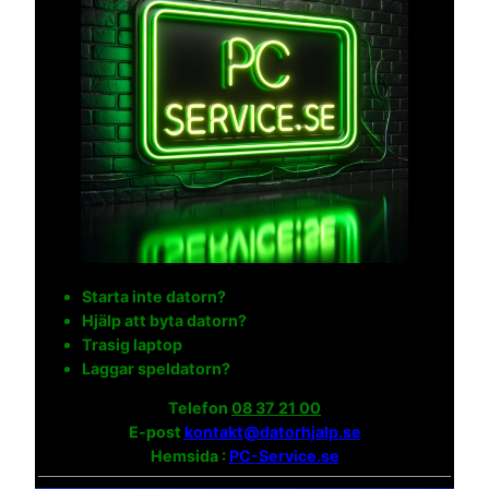
Starta inte datorn?
Hjälp att byta datorn?
Trasig laptop
Laggar speldatorn?
Telefon
08 37 21 00
E-post
kontakt@datorhjalp.se
Hemsida :
PC-Service.se