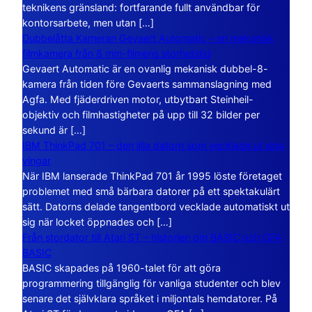
teknikens gränsland: fortfarande fullt användbar för
kontorsarbete, men utan […]
Dubbelåtta Kameran Gevaert Automatic – en mekanisk
filmkamera från 8 mm-filmens storhetstid
Gevaert Automatic är en ovanlig mekanisk dubbel-8-
kamera från tiden före Gevaerts sammanslagning med
Agfa. Med fjäderdriven motor, utbytbart Steinheil-
objektiv och filmhastigheter på upp till 32 bilder per
sekund är […]
IBM ThinkPad 701 – den lilla datorn som vecklade ut sina
vingar
När IBM lanserade ThinkPad 701 år 1995 löste företaget
problemet med små bärbara datorer på ett spektakulärt
sätt. Datorns delade tangentbord vecklade automatiskt ut
sig när locket öppnades och […]
Från stordator till Atari ST – historien om BASIC och GFA
BASIC
BASIC skapades på 1960-talet för att göra
programmering tillgänglig för vanliga studenter och blev
senare det självklara språket i miljontals hemdatorer. På