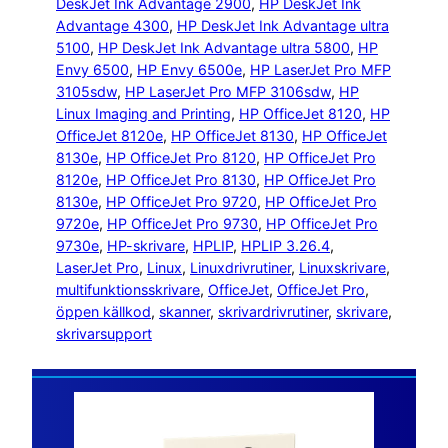
DeskJet Ink Advantage 2900
, 
HP DeskJet Ink
Advantage 4300
, 
HP DeskJet Ink Advantage ultra
5100
, 
HP DeskJet Ink Advantage ultra 5800
, 
HP
Envy 6500
, 
HP Envy 6500e
, 
HP LaserJet Pro MFP
3105sdw
, 
HP LaserJet Pro MFP 3106sdw
, 
HP
Linux Imaging and Printing
, 
HP OfficeJet 8120
, 
HP
OfficeJet 8120e
, 
HP OfficeJet 8130
, 
HP OfficeJet
8130e
, 
HP OfficeJet Pro 8120
, 
HP OfficeJet Pro
8120e
, 
HP OfficeJet Pro 8130
, 
HP OfficeJet Pro
8130e
, 
HP OfficeJet Pro 9720
, 
HP OfficeJet Pro
9720e
, 
HP OfficeJet Pro 9730
, 
HP OfficeJet Pro
9730e
, 
HP-skrivare
, 
HPLIP
, 
HPLIP 3.26.4
, 
LaserJet Pro
, 
Linux
, 
Linuxdrivrutiner
, 
Linuxskrivare
, 
multifunktionsskrivare
, 
OfficeJet
, 
OfficeJet Pro
, 
öppen källkod
, 
skanner
, 
skrivardrivrutiner
, 
skrivare
, 
skrivarsupport