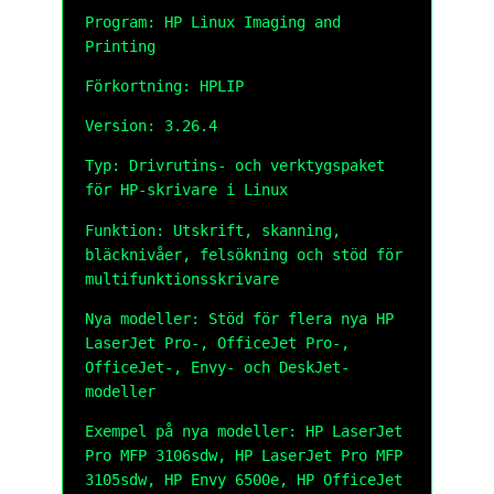
Program: HP Linux Imaging and
Printing
Förkortning: HPLIP
Version: 3.26.4
Typ: Drivrutins- och verktygspaket
för HP-skrivare i Linux
Funktion: Utskrift, skanning,
bläcknivåer, felsökning och stöd för
multifunktionsskrivare
Nya modeller: Stöd för flera nya HP
LaserJet Pro-, OfficeJet Pro-,
OfficeJet-, Envy- och DeskJet-
modeller
Exempel på nya modeller: HP LaserJet
Pro MFP 3106sdw, HP LaserJet Pro MFP
3105sdw, HP Envy 6500e, HP OfficeJet