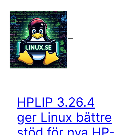
Hoppa
till
innehåll
HPLIP 3.26.4
ger Linux bättre
stöd för nya HP-