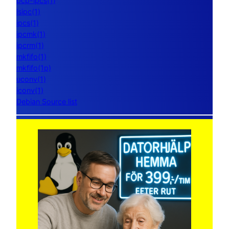
pcp-ipcs(1)
lsipc(1)
ipcs(1)
ipcmk(1)
ipcrm(1)
mkfifo(1)
mkfifo(1p)
uconv(1)
iconv(1)
Debian Source list