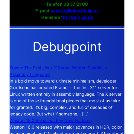
Telefon
08 37 21 00
E-post
kontakt@datorhjalp.se
Hemsida :
PC-Service.se
Debugpoint
Frame: The First Linux X Server Written Entirely in
Assembly Language
In a bold move toward ultimate minimalism, developer
Geir Isene has created Frame — the first X11 server for
Linux written entirely in assembly language. The X server
is one of those foundational pieces that most of us take
for granted. It’s big, complex, and full of decades of
legacy code. But what if someone… […]
Weston 16.0 Released: Key New Features
Weston 16.0 released with major advances in HDR, color
management, and Wayland protocol support. After about