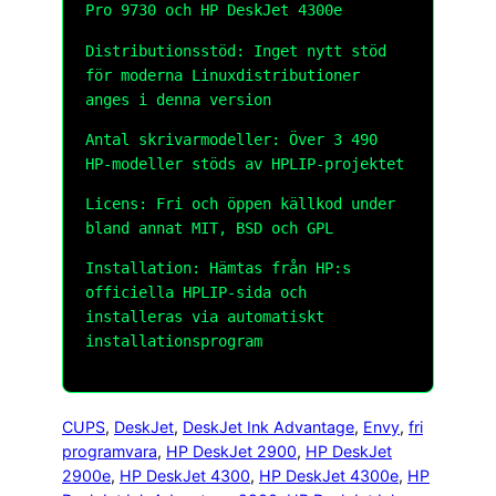
Pro 9730 och HP DeskJet 4300e
Distributionsstöd: Inget nytt stöd
för moderna Linuxdistributioner
anges i denna version
Antal skrivarmodeller: Över 3 490
HP-modeller stöds av HPLIP-projektet
Licens: Fri och öppen källkod under
bland annat MIT, BSD och GPL
Installation: Hämtas från HP:s
officiella HPLIP-sida och
installeras via automatiskt
installationsprogram
CUPS
, 
DeskJet
, 
DeskJet Ink Advantage
, 
Envy
, 
fri
programvara
, 
HP DeskJet 2900
, 
HP DeskJet
2900e
, 
HP DeskJet 4300
, 
HP DeskJet 4300e
, 
HP