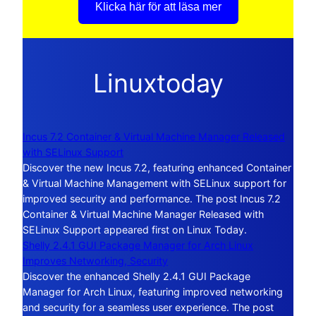
Klicka här för att läsa mer
Linuxtoday
Incus 7.2 Container & Virtual Machine Manager Released
with SELinux Support
Discover the new Incus 7.2, featuring enhanced Container
& Virtual Machine Management with SELinux support for
improved security and performance. The post Incus 7.2
Container & Virtual Machine Manager Released with
SELinux Support appeared first on Linux Today.
Shelly 2.4.1 GUI Package Manager for Arch Linux
Improves Networking, Security
Discover the enhanced Shelly 2.4.1 GUI Package
Manager for Arch Linux, featuring improved networking
and security for a seamless user experience. The post