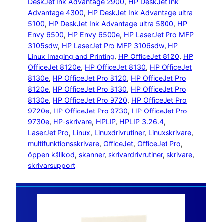
DeskJet Ink Advantage 2900
, 
HP DeskJet Ink
Advantage 4300
, 
HP DeskJet Ink Advantage ultra
5100
, 
HP DeskJet Ink Advantage ultra 5800
, 
HP
Envy 6500
, 
HP Envy 6500e
, 
HP LaserJet Pro MFP
3105sdw
, 
HP LaserJet Pro MFP 3106sdw
, 
HP
Linux Imaging and Printing
, 
HP OfficeJet 8120
, 
HP
OfficeJet 8120e
, 
HP OfficeJet 8130
, 
HP OfficeJet
8130e
, 
HP OfficeJet Pro 8120
, 
HP OfficeJet Pro
8120e
, 
HP OfficeJet Pro 8130
, 
HP OfficeJet Pro
8130e
, 
HP OfficeJet Pro 9720
, 
HP OfficeJet Pro
9720e
, 
HP OfficeJet Pro 9730
, 
HP OfficeJet Pro
9730e
, 
HP-skrivare
, 
HPLIP
, 
HPLIP 3.26.4
, 
LaserJet Pro
, 
Linux
, 
Linuxdrivrutiner
, 
Linuxskrivare
, 
multifunktionsskrivare
, 
OfficeJet
, 
OfficeJet Pro
, 
öppen källkod
, 
skanner
, 
skrivardrivrutiner
, 
skrivare
, 
skrivarsupport