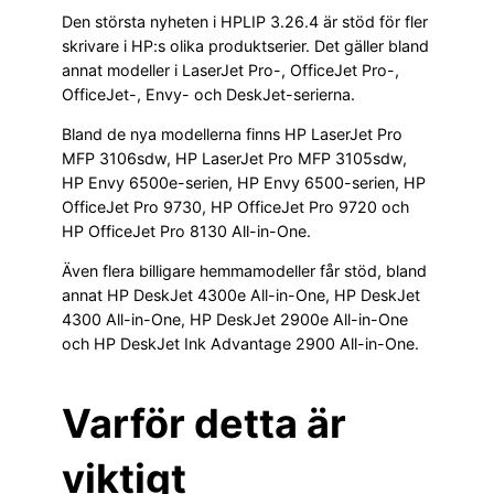
Den största nyheten i HPLIP 3.26.4 är stöd för fler
skrivare i HP:s olika produktserier. Det gäller bland
annat modeller i LaserJet Pro-, OfficeJet Pro-,
OfficeJet-, Envy- och DeskJet-serierna.
Bland de nya modellerna finns HP LaserJet Pro
MFP 3106sdw, HP LaserJet Pro MFP 3105sdw,
HP Envy 6500e-serien, HP Envy 6500-serien, HP
OfficeJet Pro 9730, HP OfficeJet Pro 9720 och
HP OfficeJet Pro 8130 All-in-One.
Även flera billigare hemmamodeller får stöd, bland
annat HP DeskJet 4300e All-in-One, HP DeskJet
4300 All-in-One, HP DeskJet 2900e All-in-One
och HP DeskJet Ink Advantage 2900 All-in-One.
Varför detta är
viktigt