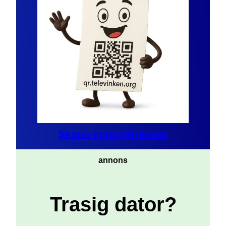
Skapa egna QR-koder
annons
Trasig dator?