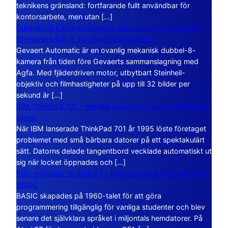
teknikens gränsland: fortfarande fullt användbar för
kontorsarbete, men utan […]
Dubbelåtta Kameran Gevaert Automatic – en mekanisk
filmkamera från 8 mm-filmens storhetstid
Gevaert Automatic är en ovanlig mekanisk dubbel-8-
kamera från tiden före Gevaerts sammanslagning med
Agfa. Med fjäderdriven motor, utbytbart Steinheil-
objektiv och filmhastigheter på upp till 32 bilder per
sekund är […]
IBM ThinkPad 701 – den lilla datorn som vecklade ut sina
vingar
När IBM lanserade ThinkPad 701 år 1995 löste företaget
problemet med små bärbara datorer på ett spektakulärt
sätt. Datorns delade tangentbord vecklade automatiskt ut
sig när locket öppnades och […]
Från stordator till Atari ST – historien om BASIC och GFA
BASIC
BASIC skapades på 1960-talet för att göra
programmering tillgänglig för vanliga studenter och blev
senare det självklara språket i miljontals hemdatorer. På