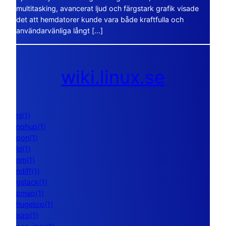
multitasking, avancerat ljud och färgstark grafik visade
det att hemdatorer kunde vara både kraftfulla och
användarvänliga långt […]
wiki.linux.se
nl(1)
nohup(1)
pon(1)
ld(1)
nm(1)
ndiff(1)
gstack(1)
pmap(1)
hugetop(1)
lsirq(1)