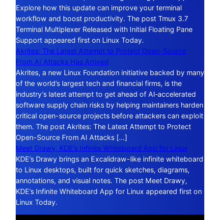
Explore how this update can improve your terminal
workflow and boost productivity. The post Tmux 3.7
Terminal Multiplexer Released with Initial Floating Pane
Support appeared first on Linux Today.
Akrites: The Latest Attempt to Protect Open-Source
From AI Attacks Has Arrived
Akrites, a new Linux Foundation initiative backed by many
of the world’s largest tech and financial firms, is the
industry’s latest attempt to get ahead of AI‑accelerated
software supply chain risks by helping maintainers harden
critical open-source projects before attackers can exploit
them. The post Akrites: The Latest Attempt to Protect
Open-Source From AI Attacks […]
Meet Drawy, KDE’s Infinite Whiteboard App for Linux
KDE’s Drawy brings an Excalidraw-like infinite whiteboard
to Linux desktops, built for quick sketches, diagrams,
annotations, and visual notes. The post Meet Drawy,
KDE’s Infinite Whiteboard App for Linux appeared first on
Linux Today.