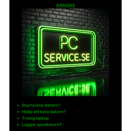
ANNONS
Starta inte datorn?
Hjälp att byta datorn?
Trasig laptop
Laggar speldatorn?