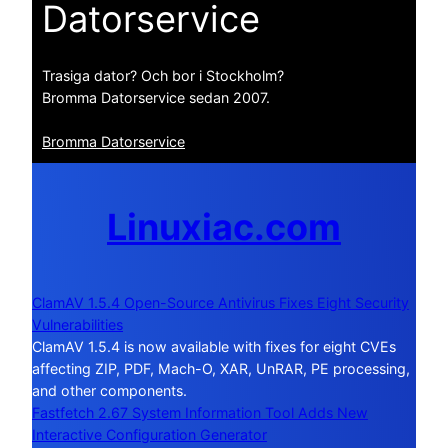
Datorservice
Trasiga dator? Och bor i Stockholm?
Bromma Datorservice sedan 2007.
Bromma Datorservice
Linuxiac.com
ClamAV 1.5.4 Open-Source Antivirus Fixes Eight Security
Vulnerabilities
ClamAV 1.5.4 is now available with fixes for eight CVEs
affecting ZIP, PDF, Mach-O, XAR, UnRAR, PE processing,
and other components.
Fastfetch 2.67 System Information Tool Adds New
Interactive Configuration Generator