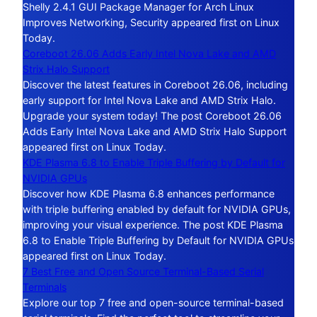
Shelly 2.4.1 GUI Package Manager for Arch Linux
Improves Networking, Security appeared first on Linux
Today.
Coreboot 26.06 Adds Early Intel Nova Lake and AMD
Strix Halo Support
Discover the latest features in Coreboot 26.06, including
early support for Intel Nova Lake and AMD Strix Halo.
Upgrade your system today! The post Coreboot 26.06
Adds Early Intel Nova Lake and AMD Strix Halo Support
appeared first on Linux Today.
KDE Plasma 6.8 to Enable Triple Buffering by Default for
NVIDIA GPUs
Discover how KDE Plasma 6.8 enhances performance
with triple buffering enabled by default for NVIDIA GPUs,
improving your visual experience. The post KDE Plasma
6.8 to Enable Triple Buffering by Default for NVIDIA GPUs
appeared first on Linux Today.
7 Best Free and Open Source Terminal-Based Serial
Terminals
Explore our top 7 free and open-source terminal-based