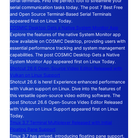
serial terminals. Find the perfect tool to streamline your
serial communication tasks today. The post 7 Best Free
and Open Source Terminal-Based Serial Terminals
appeared first on Linux Today.
COSMIC Desktop Gets a Native System Monitor App
Explore the features of the native System Monitor app
now available on COSMIC Desktop, providing users with
essential performance tracking and system management
capabilities. The post COSMIC Desktop Gets a Native
System Monitor App appeared first on Linux Today.
Shotcut 26.6 Open-Source Video Editor Released with
Vulkan on Linux Support
Shotcut 26.6 is here! Experience enhanced performance
with Vulkan support on Linux. Dive into the features of
this versatile open-source video editing software. The
post Shotcut 26.6 Open-Source Video Editor Released
with Vulkan on Linux Support appeared first on Linux
Today.
Tmux 3.7 Terminal Multiplexer Released with Initial
Floating Pane Support
Tmux 3.7 has arrived, introducing floating pane support.