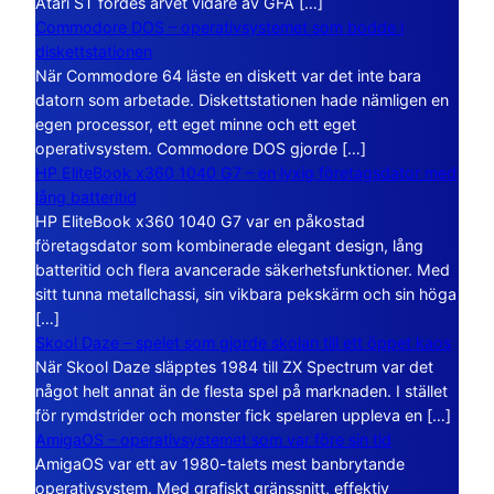
Atari ST fördes arvet vidare av GFA […]
Commodore DOS – operativsystemet som bodde i
diskettstationen
När Commodore 64 läste en diskett var det inte bara
datorn som arbetade. Diskettstationen hade nämligen en
egen processor, ett eget minne och ett eget
operativsystem. Commodore DOS gjorde […]
HP EliteBook x360 1040 G7 – en lyxig företagsdator med
lång batteritid
HP EliteBook x360 1040 G7 var en påkostad
företagsdator som kombinerade elegant design, lång
batteritid och flera avancerade säkerhetsfunktioner. Med
sitt tunna metallchassi, sin vikbara pekskärm och sin höga
[…]
Skool Daze – spelet som gjorde skolan till ett öppet kaos
När Skool Daze släpptes 1984 till ZX Spectrum var det
något helt annat än de flesta spel på marknaden. I stället
för rymdstrider och monster fick spelaren uppleva en […]
AmigaOS – operativsystemet som var före sin tid
AmigaOS var ett av 1980-talets mest banbrytande
operativsystem. Med grafiskt gränssnitt, effektiv