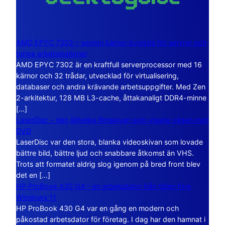
AMD EPYC 7302 – sexton kärnor byggda för servrar och
tunga arbetsstationer
AMD EPYC 7302 är en kraftfull serverprocessor med 16
kärnor och 32 trådar, utvecklad för virtualisering,
databaser och andra krävande arbetsuppgifter. Med Zen
2-arkitektur, 128 MB L3-cache, åttakanaligt DDR4-minne
[…]
LaserDisc – den jättelika filmskivan som visade vägen mot
DVD
LaserDisc var den stora, blanka videoskivan som lovade
bättre bild, bättre ljud och snabbare åtkomst än VHS.
Trots att formatet aldrig slog igenom på bred front blev
det en […]
HP ProBook 430 G4 – en arbetsdator från tiden före
Windows 11
HP ProBook 430 G4 var en gång en modern och
påkostad arbetsdator för företag. I dag har den hamnat i