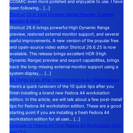
COSMIC even more polished and enjoyable to use. I have
been following… […]
Shotcut 26.6: High Dynamic Range Preview, External
Monitor & More
Shotcut 26.6 brings powerful High Dynamic Range
preview, restored external monitor support, and several
useful improvements. A new version of the popular free
and open-source video editor Shotcut 26.6.25 is now
available. This release brings excellent HDR (High
Dynamic Range) preview and export capabilities, brings
back the long-missing external monitor support using a
system display,… […]
10 Things to do After Installing Fedora 44 (Workstation)
Here’s a quick rundown of the 10 quick tips after you
finish installing a brand new Fedora 44 workstation
edition. In this article, we will talk about a few post-install
tips for Fedora 44 workstation edition. These are a good
starting point if you are installing a fresh Fedora 44
workstation edition for all user… […]
Upgrade to Fedora 44 from Fedora 43 Workstation (GUI
and CLI)