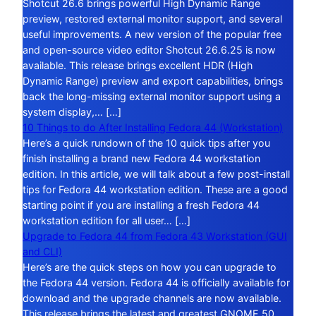
Shotcut 26.6 brings powerful High Dynamic Range
preview, restored external monitor support, and several
useful improvements. A new version of the popular free
and open-source video editor Shotcut 26.6.25 is now
available. This release brings excellent HDR (High
Dynamic Range) preview and export capabilities, brings
back the long-missing external monitor support using a
system display,… […]
10 Things to do After Installing Fedora 44 (Workstation)
Here’s a quick rundown of the 10 quick tips after you
finish installing a brand new Fedora 44 workstation
edition. In this article, we will talk about a few post-install
tips for Fedora 44 workstation edition. These are a good
starting point if you are installing a fresh Fedora 44
workstation edition for all user… […]
Upgrade to Fedora 44 from Fedora 43 Workstation (GUI
and CLI)
Here’s are the quick steps on how you can upgrade to
the Fedora 44 version. Fedora 44 is officially available for
download and the upgrade channels are now available.
This release brings the latest and greatest GNOME 50