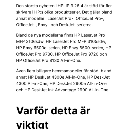
Den största nyheten i HPLIP 3.26.4 är stöd för fler
skrivare i HP:s olika produktserier. Det gäller bland
annat modeller i LaserJet Pro-, OfficeJet Pro-,
OfficeJet-, Envy- och DeskJet-serierna.
Bland de nya modellerna finns HP LaserJet Pro
MFP 3106sdw, HP LaserJet Pro MFP 3105sdw,
HP Envy 6500e-serien, HP Envy 6500-serien, HP
OfficeJet Pro 9730, HP OfficeJet Pro 9720 och
HP OfficeJet Pro 8130 All-in-One.
Även flera billigare hemmamodeller får stöd, bland
annat HP DeskJet 4300e All-in-One, HP DeskJet
4300 All-in-One, HP DeskJet 2900e All-in-One
och HP DeskJet Ink Advantage 2900 All-in-One.
Varför detta är
viktigt