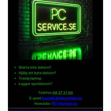
Starta inte datorn?
Hjälp att byta datorn?
Trasig laptop
Laggar speldatorn?
Telefon
08 37 21 00
E-post
kontakt@datorhjalp.se
Hemsida :
PC-Service.se