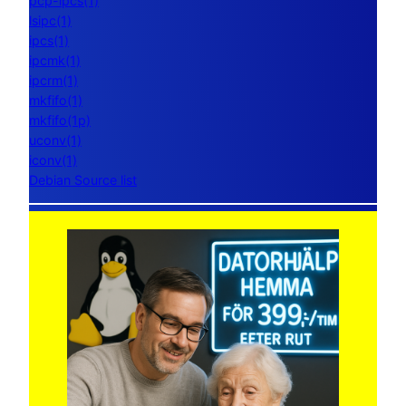
pcp-ipcs(1)
lsipc(1)
ipcs(1)
ipcmk(1)
ipcrm(1)
mkfifo(1)
mkfifo(1p)
uconv(1)
iconv(1)
Debian Source list