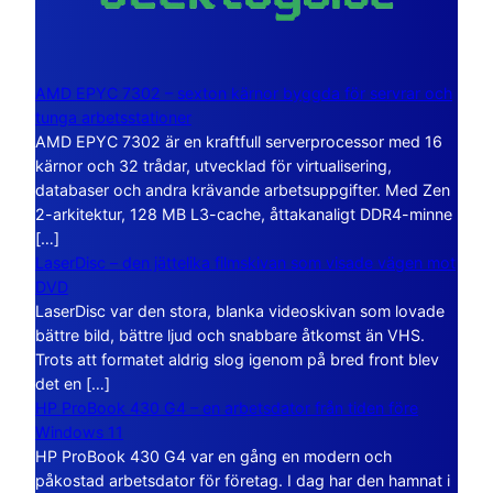
AMD EPYC 7302 – sexton kärnor byggda för servrar och
tunga arbetsstationer
AMD EPYC 7302 är en kraftfull serverprocessor med 16
kärnor och 32 trådar, utvecklad för virtualisering,
databaser och andra krävande arbetsuppgifter. Med Zen
2-arkitektur, 128 MB L3-cache, åttakanaligt DDR4-minne
[…]
LaserDisc – den jättelika filmskivan som visade vägen mot
DVD
LaserDisc var den stora, blanka videoskivan som lovade
bättre bild, bättre ljud och snabbare åtkomst än VHS.
Trots att formatet aldrig slog igenom på bred front blev
det en […]
HP ProBook 430 G4 – en arbetsdator från tiden före
Windows 11
HP ProBook 430 G4 var en gång en modern och
påkostad arbetsdator för företag. I dag har den hamnat i