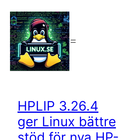
Hoppa
till
innehåll
HPLIP 3.26.4
ger Linux bättre
stöd för nya HP-