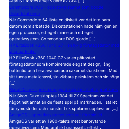
Atari ST fördes arvet vidare av GFA […]
Commodore DOS – operativsystemet som bodde i
diskettstationen
När Commodore 64 läste en diskett var det inte bara
datorn som arbetade. Diskettstationen hade nämligen en
egen processor, ett eget minne och ett eget
operativsystem. Commodore DOS gjorde […]
HP EliteBook x360 1040 G7 – en lyxig företagsdator med
lång batteritid
HP EliteBook x360 1040 G7 var en påkostad
företagsdator som kombinerade elegant design, lång
batteritid och flera avancerade säkerhetsfunktioner. Med
sitt tunna metallchassi, sin vikbara pekskärm och sin höga
[…]
Skool Daze – spelet som gjorde skolan till ett öppet kaos
När Skool Daze släpptes 1984 till ZX Spectrum var det
något helt annat än de flesta spel på marknaden. I stället
för rymdstrider och monster fick spelaren uppleva en […]
AmigaOS – operativsystemet som var före sin tid
AmigaOS var ett av 1980-talets mest banbrytande
operativsystem. Med grafiskt gränssnitt, effektiv