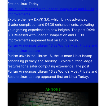
first on Linux Today.
DXVK 3.0 Released with Shader Compilation and D3D9
Improvements
Explore the new DXVK 3.0, which brings advanced
shader compilation and D3D9 enhancements, elevating
your gaming experience to new heights. The post DXVK
3.0 Released with Shader Compilation and D3D9
Improvements appeared first on Linux Today.
Purism Announces Librem 16 as World’s Most Private and
Secure Linux Laptop
Purism unveils the Librem 16, the ultimate Linux laptop
prioritizing privacy and security. Explore cutting-edge
features for a safer computing experience. The post
Purism Announces Librem 16 as World’s Most Private and
Secure Linux Laptop appeared first on Linux Today.
ANNONS