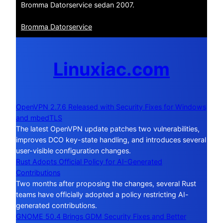
Bromma Datorservice sedan 2007.
Bromma Datorservice
Linuxiac.com
OpenVPN 2.7.6 Released with Security Fixes for Windows
and mbedTLS
The latest OpenVPN update patches two vulnerabilities,
improves DCO key-state handling, and introduces several
user-visible configuration changes.
Rust Adopts Official Policy for AI-Generated
Contributions
Two months after proposing the changes, several Rust
teams have officially adopted a policy restricting AI-
generated contributions.
GNOME 50.4 Brings GDM Security Fixes and Better