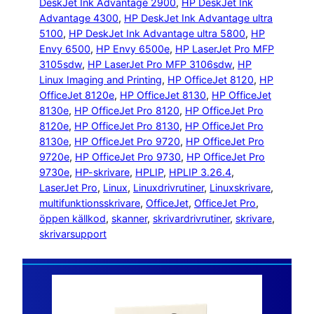
DeskJet Ink Advantage 2900
, 
HP DeskJet Ink
Advantage 4300
, 
HP DeskJet Ink Advantage ultra
5100
, 
HP DeskJet Ink Advantage ultra 5800
, 
HP
Envy 6500
, 
HP Envy 6500e
, 
HP LaserJet Pro MFP
3105sdw
, 
HP LaserJet Pro MFP 3106sdw
, 
HP
Linux Imaging and Printing
, 
HP OfficeJet 8120
, 
HP
OfficeJet 8120e
, 
HP OfficeJet 8130
, 
HP OfficeJet
8130e
, 
HP OfficeJet Pro 8120
, 
HP OfficeJet Pro
8120e
, 
HP OfficeJet Pro 8130
, 
HP OfficeJet Pro
8130e
, 
HP OfficeJet Pro 9720
, 
HP OfficeJet Pro
9720e
, 
HP OfficeJet Pro 9730
, 
HP OfficeJet Pro
9730e
, 
HP-skrivare
, 
HPLIP
, 
HPLIP 3.26.4
, 
LaserJet Pro
, 
Linux
, 
Linuxdrivrutiner
, 
Linuxskrivare
, 
multifunktionsskrivare
, 
OfficeJet
, 
OfficeJet Pro
, 
öppen källkod
, 
skanner
, 
skrivardrivrutiner
, 
skrivare
, 
skrivarsupport