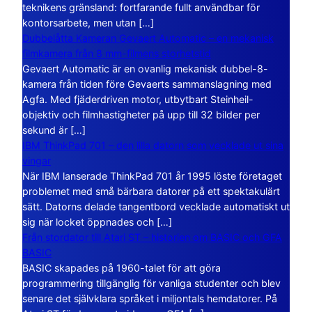
teknikens gränsland: fortfarande fullt användbar för
kontorsarbete, men utan […]
Dubbelåtta Kameran Gevaert Automatic – en mekanisk
filmkamera från 8 mm-filmens storhetstid
Gevaert Automatic är en ovanlig mekanisk dubbel-8-
kamera från tiden före Gevaerts sammanslagning med
Agfa. Med fjäderdriven motor, utbytbart Steinheil-
objektiv och filmhastigheter på upp till 32 bilder per
sekund är […]
IBM ThinkPad 701 – den lilla datorn som vecklade ut sina
vingar
När IBM lanserade ThinkPad 701 år 1995 löste företaget
problemet med små bärbara datorer på ett spektakulärt
sätt. Datorns delade tangentbord vecklade automatiskt ut
sig när locket öppnades och […]
Från stordator till Atari ST – historien om BASIC och GFA
BASIC
BASIC skapades på 1960-talet för att göra
programmering tillgänglig för vanliga studenter och blev
senare det självklara språket i miljontals hemdatorer. På