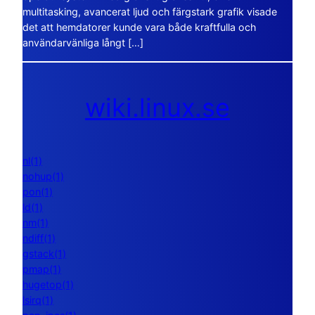
multitasking, avancerat ljud och färgstark grafik visade
det att hemdatorer kunde vara både kraftfulla och
användarvänliga långt […]
wiki.linux.se
nl(1)
nohup(1)
pon(1)
ld(1)
nm(1)
ndiff(1)
gstack(1)
pmap(1)
hugetop(1)
lsirq(1)