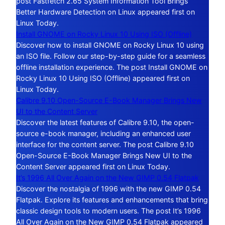
post Fastfetch 2.65 System Information Tool Brings
Better Hardware Detection on Linux appeared first on
Linux Today.
Install GNOME on Rocky Linux 10 Using ISO (Offline)
Discover how to install GNOME on Rocky Linux 10 using
an ISO file. Follow our step-by-step guide for a seamless
offline installation experience. The post Install GNOME on
Rocky Linux 10 Using ISO (Offline) appeared first on
Linux Today.
Calibre 9.10 Open-Source E-Book Manager Brings New
UI to the Content Server
Discover the latest features of Calibre 9.10, the open-
source e-book manager, including an enhanced user
interface for the content server. The post Calibre 9.10
Open-Source E-Book Manager Brings New UI to the
Content Server appeared first on Linux Today.
It’s 1996 All Over Again on the New GIMP 0.54 Flatpak
Discover the nostalgia of 1996 with the new GIMP 0.54
Flatpak. Explore its features and enhancements that bring
classic design tools to modern users. The post It’s 1996
All Over Again on the New GIMP 0.54 Flatpak appeared