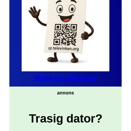
Skapa egna QR-koder
annons
Trasig dator?