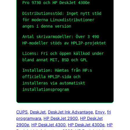
Pro 9730 och HP DeskJet 4300e
Distributionsstöd: Inget nytt stöd
för moderna Linuxdistributioner
anges i denna version
Antal skrivarmodeller: Över 3 490
HP-modeller stöds av HPLIP-projektet
Licens: Fri och öppen källkod under
bland annat MIT, BSD och GPL
Installation: Hämtas från HP:s
officiella HPLIP-sida och
installeras via automatiskt
installationsprogram
CUPS
, 
DeskJet
, 
DeskJet Ink Advantage
, 
Envy
, 
fri
programvara
, 
HP DeskJet 2900
, 
HP DeskJet
2900e
, 
HP DeskJet 4300
, 
HP DeskJet 4300e
, 
HP