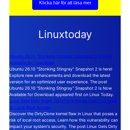
Klicka här för att läsa mer
Linuxtoday
Ubuntu 26.10 “Stonking Stingray” Snapshot 2 Is Now
Available for Download
Ubuntu 26.10 "Stonking Stingray" Snapshot 2 is here!
Explore new enhancements and download the latest
version for an optimized user experience. The post
Ubuntu 26.10 “Stonking Stingray” Snapshot 2 Is Now
Available for Download appeared first on Linux Today.
Linux Gets Dirty Again: DirtyClone Kernel Flaw Can Lead
to Local Root Access
Discover the DirtyClone kernel flaw in Linux that poses a
risk of local root access. Learn how this vulnerability can
impact your system's security. The post Linux Gets Dirty