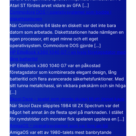
Atari ST fördes arvet vidare av GFA […]
Commodore DOS – operativsystemet som bodde i
diskettstationen
När Commodore 64 läste en diskett var det inte bara
datorn som arbetade. Diskettstationen hade nämligen en
egen processor, ett eget minne och ett eget
operativsystem. Commodore DOS gjorde […]
HP EliteBook x360 1040 G7 – en lyxig företagsdator med
lång batteritid
HP EliteBook x360 1040 G7 var en påkostad
företagsdator som kombinerade elegant design, lång
batteritid och flera avancerade säkerhetsfunktioner. Med
sitt tunna metallchassi, sin vikbara pekskärm och sin höga
[…]
Skool Daze – spelet som gjorde skolan till ett öppet kaos
När Skool Daze släpptes 1984 till ZX Spectrum var det
något helt annat än de flesta spel på marknaden. I stället
för rymdstrider och monster fick spelaren uppleva en […]
AmigaOS – operativsystemet som var före sin tid
AmigaOS var ett av 1980-talets mest banbrytande