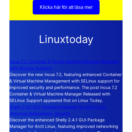
Klicka här för att läsa mer
Linuxtoday
Incus 7.2 Container & Virtual Machine Manager Released
with SELinux Support
Discover the new Incus 7.2, featuring enhanced Container
& Virtual Machine Management with SELinux support for
improved security and performance. The post Incus 7.2
Container & Virtual Machine Manager Released with
SELinux Support appeared first on Linux Today.
Shelly 2.4.1 GUI Package Manager for Arch Linux
Improves Networking, Security
Discover the enhanced Shelly 2.4.1 GUI Package
Manager for Arch Linux, featuring improved networking