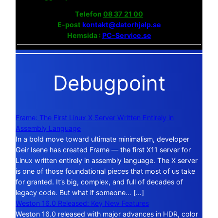
Telefon
08 37 21 00
E-post
kontakt@datorhjalp.se
Hemsida :
PC-Service.se
Debugpoint
Frame: The First Linux X Server Written Entirely in
Assembly Language
In a bold move toward ultimate minimalism, developer
Geir Isene has created Frame — the first X11 server for
Linux written entirely in assembly language. The X server
is one of those foundational pieces that most of us take
for granted. It’s big, complex, and full of decades of
legacy code. But what if someone… […]
Weston 16.0 Released: Key New Features
Weston 16.0 released with major advances in HDR, color