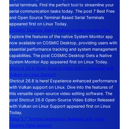
serial terminals. Find the perfect tool to streamline your
serial communication tasks today. The post 7 Best Free
and Open Source Terminal-Based Serial Terminals
appeared first on Linux Today.
COSMIC Desktop Gets a Native System Monitor App
Explore the features of the native System Monitor app
now available on COSMIC Desktop, providing users with
essential performance tracking and system management
capabilities. The post COSMIC Desktop Gets a Native
System Monitor App appeared first on Linux Today.
Shotcut 26.6 Open-Source Video Editor Released with
Vulkan on Linux Support
Shotcut 26.6 is here! Experience enhanced performance
with Vulkan support on Linux. Dive into the features of
this versatile open-source video editing software. The
post Shotcut 26.6 Open-Source Video Editor Released
with Vulkan on Linux Support appeared first on Linux
Today.
Tmux 3.7 Terminal Multiplexer Released with Initial
Floating Pane Support