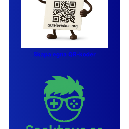
Skapa egna QR-koder