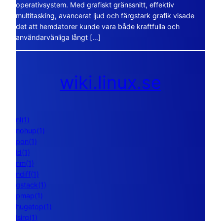
operativsystem. Med grafiskt gränssnitt, effektiv
multitasking, avancerat ljud och färgstark grafik visade
det att hemdatorer kunde vara både kraftfulla och
användarvänliga långt […]
wiki.linux.se
nl(1)
nohup(1)
pon(1)
ld(1)
nm(1)
ndiff(1)
gstack(1)
pmap(1)
hugetop(1)
lsirq(1)