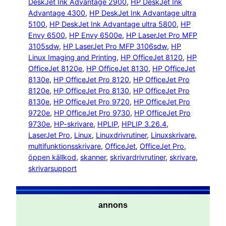
DeskJet Ink Advantage 2900
, 
HP DeskJet Ink
Advantage 4300
, 
HP DeskJet Ink Advantage ultra
5100
, 
HP DeskJet Ink Advantage ultra 5800
, 
HP
Envy 6500
, 
HP Envy 6500e
, 
HP LaserJet Pro MFP
3105sdw
, 
HP LaserJet Pro MFP 3106sdw
, 
HP
Linux Imaging and Printing
, 
HP OfficeJet 8120
, 
HP
OfficeJet 8120e
, 
HP OfficeJet 8130
, 
HP OfficeJet
8130e
, 
HP OfficeJet Pro 8120
, 
HP OfficeJet Pro
8120e
, 
HP OfficeJet Pro 8130
, 
HP OfficeJet Pro
8130e
, 
HP OfficeJet Pro 9720
, 
HP OfficeJet Pro
9720e
, 
HP OfficeJet Pro 9730
, 
HP OfficeJet Pro
9730e
, 
HP-skrivare
, 
HPLIP
, 
HPLIP 3.26.4
, 
LaserJet Pro
, 
Linux
, 
Linuxdrivrutiner
, 
Linuxskrivare
, 
multifunktionsskrivare
, 
OfficeJet
, 
OfficeJet Pro
, 
öppen källkod
, 
skanner
, 
skrivardrivrutiner
, 
skrivare
, 
skrivarsupport
annons