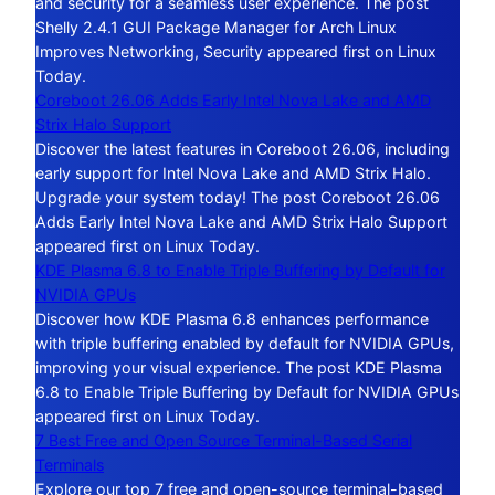
and security for a seamless user experience. The post
Shelly 2.4.1 GUI Package Manager for Arch Linux
Improves Networking, Security appeared first on Linux
Today.
Coreboot 26.06 Adds Early Intel Nova Lake and AMD
Strix Halo Support
Discover the latest features in Coreboot 26.06, including
early support for Intel Nova Lake and AMD Strix Halo.
Upgrade your system today! The post Coreboot 26.06
Adds Early Intel Nova Lake and AMD Strix Halo Support
appeared first on Linux Today.
KDE Plasma 6.8 to Enable Triple Buffering by Default for
NVIDIA GPUs
Discover how KDE Plasma 6.8 enhances performance
with triple buffering enabled by default for NVIDIA GPUs,
improving your visual experience. The post KDE Plasma
6.8 to Enable Triple Buffering by Default for NVIDIA GPUs
appeared first on Linux Today.
7 Best Free and Open Source Terminal-Based Serial
Terminals
Explore our top 7 free and open-source terminal-based