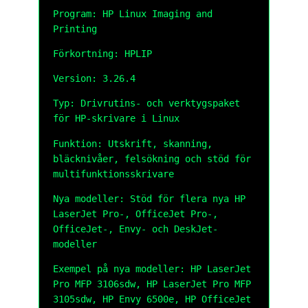
Program: HP Linux Imaging and
Printing
Förkortning: HPLIP
Version: 3.26.4
Typ: Drivrutins- och verktygspaket
för HP-skrivare i Linux
Funktion: Utskrift, skanning,
bläcknivåer, felsökning och stöd för
multifunktionsskrivare
Nya modeller: Stöd för flera nya HP
LaserJet Pro-, OfficeJet Pro-,
OfficeJet-, Envy- och DeskJet-
modeller
Exempel på nya modeller: HP LaserJet
Pro MFP 3106sdw, HP LaserJet Pro MFP
3105sdw, HP Envy 6500e, HP OfficeJet