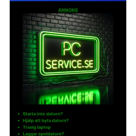
ANNONS
Starta inte datorn?
Hjälp att byta datorn?
Trasig laptop
Laggar speldatorn?