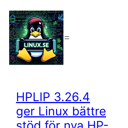
Hoppa
till
innehåll
HPLIP 3.26.4
ger Linux bättre
stöd för nya HP-