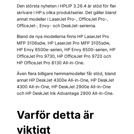
Den största nyheten i HPLIP 3.26.4 är stöd för fler
skrivare i HP:s olika produktserier. Det gäller bland
annat modeller i LaserJet Pro-, OfficeJet Pro-,
OfficeJet-, Envy- och DeskJet-serierna.
Bland de nya modellerna finns HP LaserJet Pro
MFP 3106sdw, HP LaserJet Pro MFP 3105sdw,
HP Envy 6500e-serien, HP Envy 6500-serien, HP
OfficeJet Pro 9730, HP OfficeJet Pro 9720 och
HP OfficeJet Pro 8130 All-in-One.
Även flera billigare hemmamodeller får stöd, bland
annat HP DeskJet 4300e All-in-One, HP DeskJet
4300 All-in-One, HP DeskJet 2900e All-in-One
och HP DeskJet Ink Advantage 2900 All-in-One.
Varför detta är
viktigt