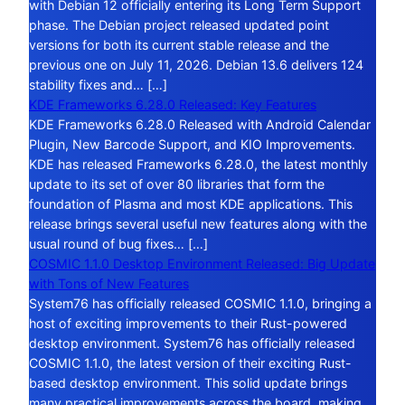
with Debian 12 officially entering its Long Term Support
phase. The Debian project released updated point
versions for both its current stable release and the
previous one on July 11, 2026. Debian 13.6 delivers 124
stability fixes and… […]
KDE Frameworks 6.28.0 Released: Key Features
KDE Frameworks 6.28.0 Released with Android Calendar
Plugin, New Barcode Support, and KIO Improvements.
KDE has released Frameworks 6.28.0, the latest monthly
update to its set of over 80 libraries that form the
foundation of Plasma and most KDE applications. This
release brings several useful new features along with the
usual round of bug fixes… […]
COSMIC 1.1.0 Desktop Environment Released: Big Update
with Tons of New Features
System76 has officially released COSMIC 1.1.0, bringing a
host of exciting improvements to their Rust-powered
desktop environment. System76 has officially released
COSMIC 1.1.0, the latest version of their exciting Rust-
based desktop environment. This solid update brings
many practical improvements across the board, making