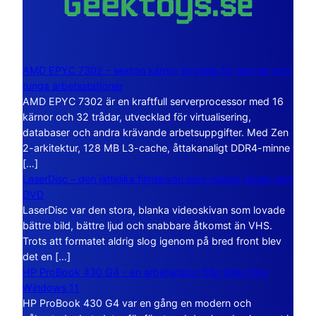
AMD EPYC 7302 – sexton kärnor byggda för servrar och
tunga arbetsstationer
AMD EPYC 7302 är en kraftfull serverprocessor med 16
kärnor och 32 trådar, utvecklad för virtualisering,
databaser och andra krävande arbetsuppgifter. Med Zen
2-arkitektur, 128 MB L3-cache, åttakanaligt DDR4-minne
[…]
LaserDisc – den jättelika filmskivan som visade vägen mot
DVD
LaserDisc var den stora, blanka videoskivan som lovade
bättre bild, bättre ljud och snabbare åtkomst än VHS.
Trots att formatet aldrig slog igenom på bred front blev
det en […]
HP ProBook 430 G4 – en arbetsdator från tiden före
Windows 11
HP ProBook 430 G4 var en gång en modern och