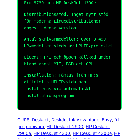
Pro 9730 och HP DeskJet 4300e
Distributionsstöd: Inget nytt stöd
för moderna Linuxdistributioner
anges i denna version
Antal skrivarmodeller: Över 3 490
HP-modeller stöds av HPLIP-projektet
Licens: Fri och öppen källkod under
bland annat MIT, BSD och GPL
Installation: Hämtas från HP:s
officiella HPLIP-sida och
installeras via automatiskt
installationsprogram
CUPS
, 
DeskJet
, 
DeskJet Ink Advantage
, 
Envy
, 
fri
programvara
, 
HP DeskJet 2900
, 
HP DeskJet
2900e
, 
HP DeskJet 4300
, 
HP DeskJet 4300e
, 
HP