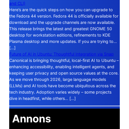
and CLI)
Here’s are the quick steps on how you can upgrade to
the Fedora 44 version. Fedora 44 is officially available for
download and the upgrade channels are now available.
This release brings the latest and greatest GNOME 50
desktop for workstation editions, refinements to KDE
Plasma desktop and more updates. If you are trying to…
[…]
Future of AI in Ubuntu: Thoughtful Integration via Snap
Canonical is bringing thoughtful, local-first AI to Ubuntu –
enhancing accessibility, enabling intelligent agents, and
keeping user privacy and open source values at the core.
As we move through 2026, large language models
(LLMs) and AI tools have become ubiquitous across the
tech industry. Adoption varies widely – some projects
dive in headfirst, while others… […]
Annons