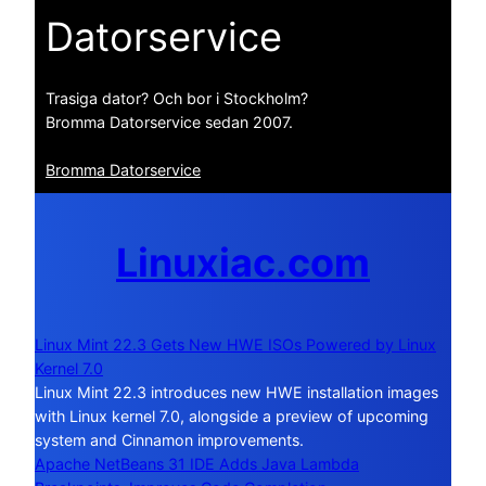
Datorservice
Trasiga dator? Och bor i Stockholm?
Bromma Datorservice sedan 2007.
Bromma Datorservice
Linuxiac.com
Linux Mint 22.3 Gets New HWE ISOs Powered by Linux
Kernel 7.0
Linux Mint 22.3 introduces new HWE installation images
with Linux kernel 7.0, alongside a preview of upcoming
system and Cinnamon improvements.
Apache NetBeans 31 IDE Adds Java Lambda