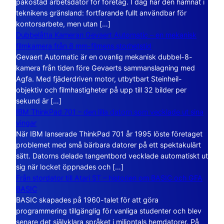
påkostad arbetsdator för företag. I dag har den hamnat i
teknikens gränsland: fortfarande fullt användbar för
kontorsarbete, men utan […]
Dubbelåtta Kameran Gevaert Automatic – en mekanisk
filmkamera från 8 mm-filmens storhetstid
Gevaert Automatic är en ovanlig mekanisk dubbel-8-
kamera från tiden före Gevaerts sammanslagning med
Agfa. Med fjäderdriven motor, utbytbart Steinheil-
objektiv och filmhastigheter på upp till 32 bilder per
sekund är […]
IBM ThinkPad 701 – den lilla datorn som vecklade ut sina
vingar
När IBM lanserade ThinkPad 701 år 1995 löste företaget
problemet med små bärbara datorer på ett spektakulärt
sätt. Datorns delade tangentbord vecklade automatiskt ut
sig när locket öppnades och […]
Från stordator till Atari ST – historien om BASIC och GFA
BASIC
BASIC skapades på 1960-talet för att göra
programmering tillgänglig för vanliga studenter och blev
senare det självklara språket i miljontals hemdatorer. På