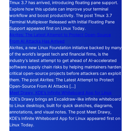
Tmux 3.7 has arrived, introducing floating pane support.
Explore how this update can improve your terminal
workflow and boost productivity. The post Tmux 3.7
Terminal Multiplexer Released with Initial Floating Pane
Support appeared first on Linux Today.
Akrites: The Latest Attempt to Protect Open-Source
From AI Attacks Has Arrived
Akrites, a new Linux Foundation initiative backed by many
of the world’s largest tech and financial firms, is the
industry’s latest attempt to get ahead of AI‑accelerated
software supply chain risks by helping maintainers harden
critical open-source projects before attackers can exploit
them. The post Akrites: The Latest Attempt to Protect
Open-Source From AI Attacks […]
Meet Drawy, KDE’s Infinite Whiteboard App for Linux
KDE’s Drawy brings an Excalidraw-like infinite whiteboard
to Linux desktops, built for quick sketches, diagrams,
annotations, and visual notes. The post Meet Drawy,
KDE’s Infinite Whiteboard App for Linux appeared first on
Linux Today.