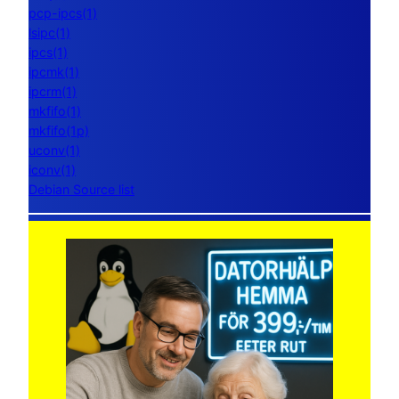
pcp-ipcs(1)
lsipc(1)
ipcs(1)
ipcmk(1)
ipcrm(1)
mkfifo(1)
mkfifo(1p)
uconv(1)
iconv(1)
Debian Source list