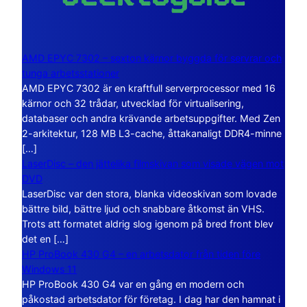
AMD EPYC 7302 – sexton kärnor byggda för servrar och
tunga arbetsstationer
AMD EPYC 7302 är en kraftfull serverprocessor med 16
kärnor och 32 trådar, utvecklad för virtualisering,
databaser och andra krävande arbetsuppgifter. Med Zen
2-arkitektur, 128 MB L3-cache, åttakanaligt DDR4-minne
[…]
LaserDisc – den jättelika filmskivan som visade vägen mot
DVD
LaserDisc var den stora, blanka videoskivan som lovade
bättre bild, bättre ljud och snabbare åtkomst än VHS.
Trots att formatet aldrig slog igenom på bred front blev
det en […]
HP ProBook 430 G4 – en arbetsdator från tiden före
Windows 11
HP ProBook 430 G4 var en gång en modern och
påkostad arbetsdator för företag. I dag har den hamnat i