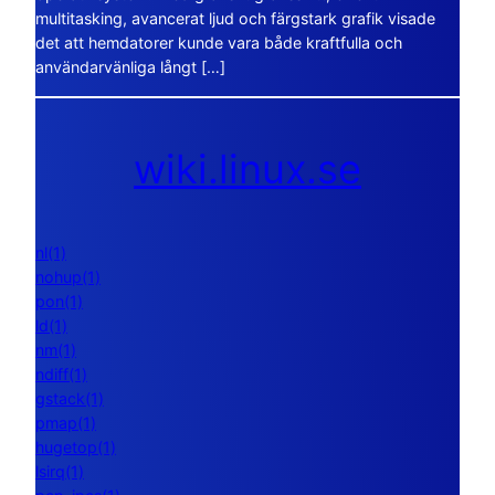
multitasking, avancerat ljud och färgstark grafik visade
det att hemdatorer kunde vara både kraftfulla och
användarvänliga långt […]
wiki.linux.se
nl(1)
nohup(1)
pon(1)
ld(1)
nm(1)
ndiff(1)
gstack(1)
pmap(1)
hugetop(1)
lsirq(1)