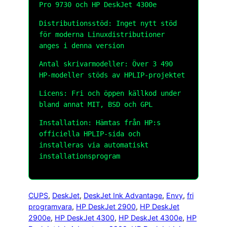
Pro 9730 och HP DeskJet 4300e
Distributionsstöd: Inget nytt stöd
för moderna Linuxdistributioner
anges i denna version
Antal skrivarmodeller: Över 3 490
HP-modeller stöds av HPLIP-projektet
Licens: Fri och öppen källkod under
bland annat MIT, BSD och GPL
Installation: Hämtas från HP:s
officiella HPLIP-sida och
installeras via automatiskt
installationsprogram
CUPS
, 
DeskJet
, 
DeskJet Ink Advantage
, 
Envy
, 
fri
programvara
, 
HP DeskJet 2900
, 
HP DeskJet
2900e
, 
HP DeskJet 4300
, 
HP DeskJet 4300e
, 
HP