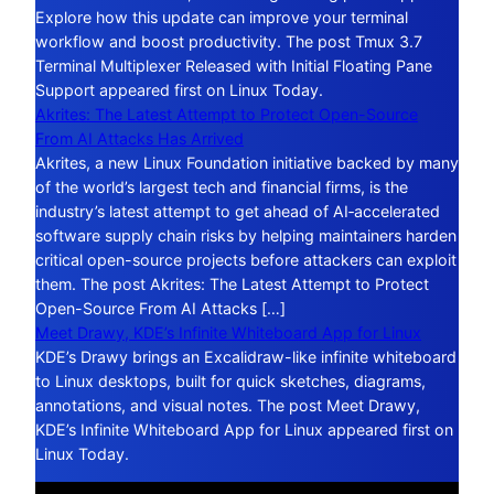
Explore how this update can improve your terminal
workflow and boost productivity. The post Tmux 3.7
Terminal Multiplexer Released with Initial Floating Pane
Support appeared first on Linux Today.
Akrites: The Latest Attempt to Protect Open-Source
From AI Attacks Has Arrived
Akrites, a new Linux Foundation initiative backed by many
of the world’s largest tech and financial firms, is the
industry’s latest attempt to get ahead of AI‑accelerated
software supply chain risks by helping maintainers harden
critical open-source projects before attackers can exploit
them. The post Akrites: The Latest Attempt to Protect
Open-Source From AI Attacks […]
Meet Drawy, KDE’s Infinite Whiteboard App for Linux
KDE’s Drawy brings an Excalidraw-like infinite whiteboard
to Linux desktops, built for quick sketches, diagrams,
annotations, and visual notes. The post Meet Drawy,
KDE’s Infinite Whiteboard App for Linux appeared first on
Linux Today.