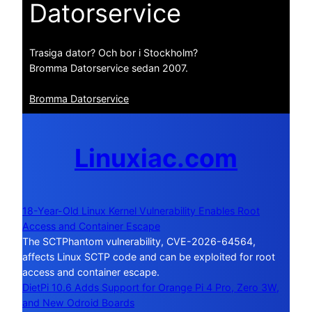
Datorservice
Trasiga dator? Och bor i Stockholm?
Bromma Datorservice sedan 2007.
Bromma Datorservice
Linuxiac.com
18-Year-Old Linux Kernel Vulnerability Enables Root
Access and Container Escape
The SCTPhantom vulnerability, CVE-2026-64564,
affects Linux SCTP code and can be exploited for root
access and container escape.
DietPi 10.6 Adds Support for Orange Pi 4 Pro, Zero 3W,
and New Odroid Boards