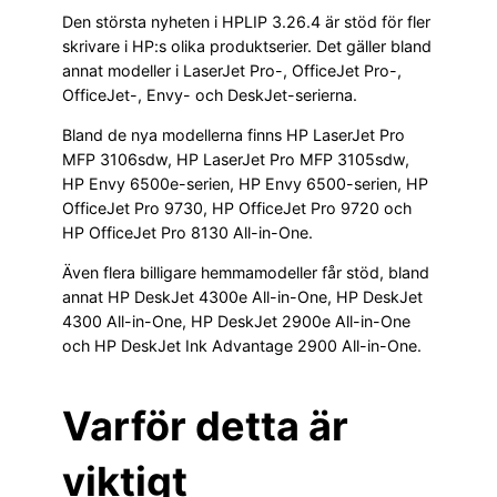
Den största nyheten i HPLIP 3.26.4 är stöd för fler
skrivare i HP:s olika produktserier. Det gäller bland
annat modeller i LaserJet Pro-, OfficeJet Pro-,
OfficeJet-, Envy- och DeskJet-serierna.
Bland de nya modellerna finns HP LaserJet Pro
MFP 3106sdw, HP LaserJet Pro MFP 3105sdw,
HP Envy 6500e-serien, HP Envy 6500-serien, HP
OfficeJet Pro 9730, HP OfficeJet Pro 9720 och
HP OfficeJet Pro 8130 All-in-One.
Även flera billigare hemmamodeller får stöd, bland
annat HP DeskJet 4300e All-in-One, HP DeskJet
4300 All-in-One, HP DeskJet 2900e All-in-One
och HP DeskJet Ink Advantage 2900 All-in-One.
Varför detta är
viktigt