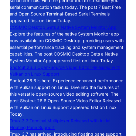
serial terminals. Find the perfect tool to streamline your
serial communication tasks today. The post 7 Best Free
and Open Source Terminal-Based Serial Terminals
appeared first on Linux Today.
COSMIC Desktop Gets a Native System Monitor App
Explore the features of the native System Monitor app
now available on COSMIC Desktop, providing users with
essential performance tracking and system management
capabilities. The post COSMIC Desktop Gets a Native
System Monitor App appeared first on Linux Today.
Shotcut 26.6 Open-Source Video Editor Released with
Vulkan on Linux Support
Shotcut 26.6 is here! Experience enhanced performance
with Vulkan support on Linux. Dive into the features of
this versatile open-source video editing software. The
post Shotcut 26.6 Open-Source Video Editor Released
with Vulkan on Linux Support appeared first on Linux
Today.
Tmux 3.7 Terminal Multiplexer Released with Initial
Floating Pane Support
Tmux 3.7 has arrived, introducing floating pane support.