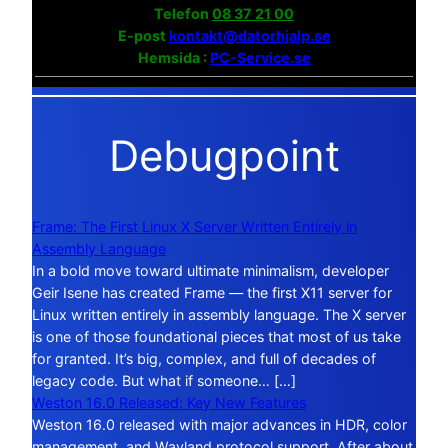
Telefon
08 37 21 00
E-post
kontakt@datorhjalp.se
Hemsida :
PC-Service.se
Debugpoint
Frame: The First Linux X Server Written Entirely in
Assembly Language
In a bold move toward ultimate minimalism, developer
Geir Isene has created Frame — the first X11 server for
Linux written entirely in assembly language. The X server
is one of those foundational pieces that most of us take
for granted. It’s big, complex, and full of decades of
legacy code. But what if someone… […]
Weston 16.0 Released: Key New Features
Weston 16.0 released with major advances in HDR, color
management, and Wayland protocol support. After about