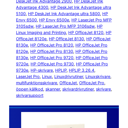
DeskJet Ink Advantage 2900
, 
HP DeskJet Ink
Advantage 4300
, 
HP DeskJet Ink Advantage ultra
5100
, 
HP DeskJet Ink Advantage ultra 5800
, 
HP
Envy 6500
, 
HP Envy 6500e
, 
HP LaserJet Pro MFP
3105sdw
, 
HP LaserJet Pro MFP 3106sdw
, 
HP
Linux Imaging and Printing
, 
HP OfficeJet 8120
, 
HP
OfficeJet 8120e
, 
HP OfficeJet 8130
, 
HP OfficeJet
8130e
, 
HP OfficeJet Pro 8120
, 
HP OfficeJet Pro
8120e
, 
HP OfficeJet Pro 8130
, 
HP OfficeJet Pro
8130e
, 
HP OfficeJet Pro 9720
, 
HP OfficeJet Pro
9720e
, 
HP OfficeJet Pro 9730
, 
HP OfficeJet Pro
9730e
, 
HP-skrivare
, 
HPLIP
, 
HPLIP 3.26.4
, 
LaserJet Pro
, 
Linux
, 
Linuxdrivrutiner
, 
Linuxskrivare
, 
multifunktionsskrivare
, 
OfficeJet
, 
OfficeJet Pro
, 
öppen källkod
, 
skanner
, 
skrivardrivrutiner
, 
skrivare
, 
skrivarsupport