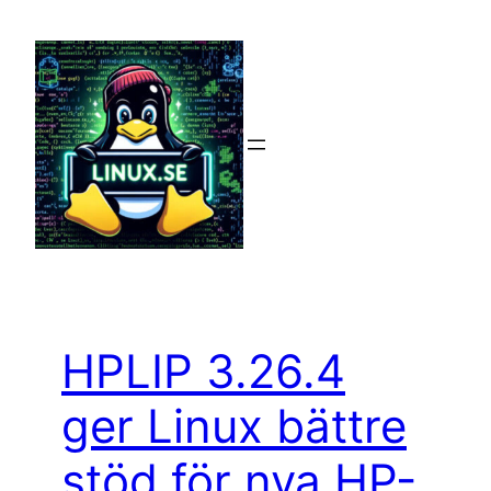
Hoppa
till
innehåll
HPLIP 3.26.4
ger Linux bättre
stöd för nya HP-