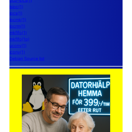
pcp-ipcs(1)
lsipc(1)
ipcs(1)
ipcmk(1)
ipcrm(1)
mkfifo(1)
mkfifo(1p)
uconv(1)
iconv(1)
Debian Source list