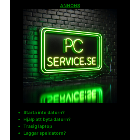
ANNONS
Starta inte datorn?
Hjälp att byta datorn?
Trasig laptop
Laggar speldatorn?