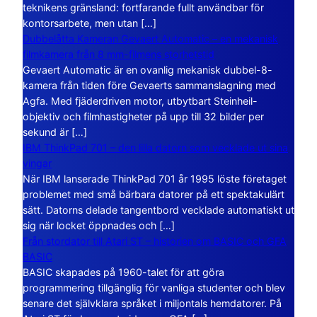
teknikens gränsland: fortfarande fullt användbar för
kontorsarbete, men utan […]
Dubbelåtta Kameran Gevaert Automatic – en mekanisk
filmkamera från 8 mm-filmens storhetstid
Gevaert Automatic är en ovanlig mekanisk dubbel-8-
kamera från tiden före Gevaerts sammanslagning med
Agfa. Med fjäderdriven motor, utbytbart Steinheil-
objektiv och filmhastigheter på upp till 32 bilder per
sekund är […]
IBM ThinkPad 701 – den lilla datorn som vecklade ut sina
vingar
När IBM lanserade ThinkPad 701 år 1995 löste företaget
problemet med små bärbara datorer på ett spektakulärt
sätt. Datorns delade tangentbord vecklade automatiskt ut
sig när locket öppnades och […]
Från stordator till Atari ST – historien om BASIC och GFA
BASIC
BASIC skapades på 1960-talet för att göra
programmering tillgänglig för vanliga studenter och blev
senare det självklara språket i miljontals hemdatorer. På