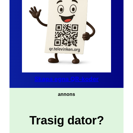
Skapa egna QR-koder
annons
Trasig dator?