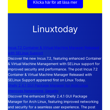
Klicka här för att läsa mer
Linuxtoday
Incus 7.2 Container & Virtual Machine Manager Released
with SELinux Support
Discover the new Incus 7.2, featuring enhanced Container
& Virtual Machine Management with SELinux support for
improved security and performance. The post Incus 7.2
Container & Virtual Machine Manager Released with
SELinux Support appeared first on Linux Today.
Shelly 2.4.1 GUI Package Manager for Arch Linux
Improves Networking, Security
Discover the enhanced Shelly 2.4.1 GUI Package
Manager for Arch Linux, featuring improved networking
and security for a seamless user experience. The post