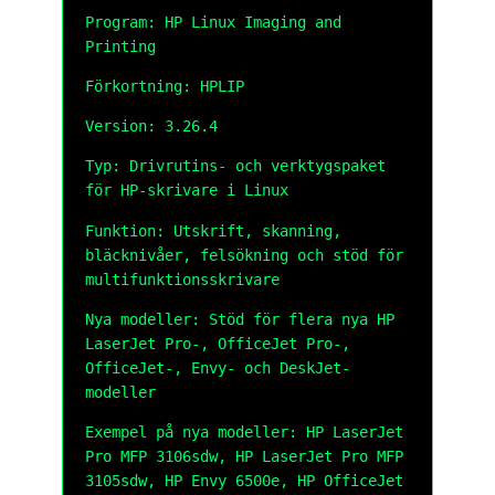
Program: HP Linux Imaging and
Printing
Förkortning: HPLIP
Version: 3.26.4
Typ: Drivrutins- och verktygspaket
för HP-skrivare i Linux
Funktion: Utskrift, skanning,
bläcknivåer, felsökning och stöd för
multifunktionsskrivare
Nya modeller: Stöd för flera nya HP
LaserJet Pro-, OfficeJet Pro-,
OfficeJet-, Envy- och DeskJet-
modeller
Exempel på nya modeller: HP LaserJet
Pro MFP 3106sdw, HP LaserJet Pro MFP
3105sdw, HP Envy 6500e, HP OfficeJet