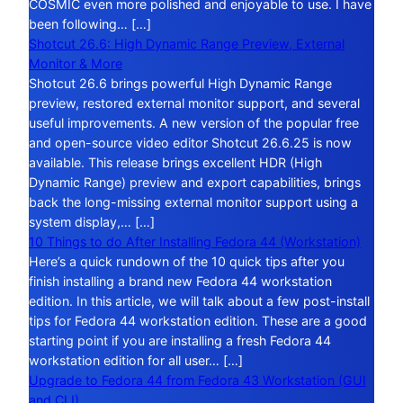
COSMIC even more polished and enjoyable to use. I have
been following… […]
Shotcut 26.6: High Dynamic Range Preview, External
Monitor & More
Shotcut 26.6 brings powerful High Dynamic Range
preview, restored external monitor support, and several
useful improvements. A new version of the popular free
and open-source video editor Shotcut 26.6.25 is now
available. This release brings excellent HDR (High
Dynamic Range) preview and export capabilities, brings
back the long-missing external monitor support using a
system display,… […]
10 Things to do After Installing Fedora 44 (Workstation)
Here’s a quick rundown of the 10 quick tips after you
finish installing a brand new Fedora 44 workstation
edition. In this article, we will talk about a few post-install
tips for Fedora 44 workstation edition. These are a good
starting point if you are installing a fresh Fedora 44
workstation edition for all user… […]
Upgrade to Fedora 44 from Fedora 43 Workstation (GUI
and CLI)