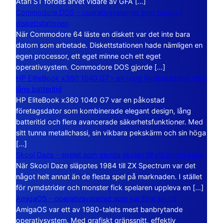
Atari ST fördes arvet vidare av GFA […]
Commodore DOS – operativsystemet som bodde i
diskettstationen
När Commodore 64 läste en diskett var det inte bara
datorn som arbetade. Diskettstationen hade nämligen en
egen processor, ett eget minne och ett eget
operativsystem. Commodore DOS gjorde […]
HP EliteBook x360 1040 G7 – en lyxig företagsdator med
lång batteritid
HP EliteBook x360 1040 G7 var en påkostad
företagsdator som kombinerade elegant design, lång
batteritid och flera avancerade säkerhetsfunktioner. Med
sitt tunna metallchassi, sin vikbara pekskärm och sin höga
[…]
Skool Daze – spelet som gjorde skolan till ett öppet kaos
När Skool Daze släpptes 1984 till ZX Spectrum var det
något helt annat än de flesta spel på marknaden. I stället
för rymdstrider och monster fick spelaren uppleva en […]
AmigaOS – operativsystemet som var före sin tid
AmigaOS var ett av 1980-talets mest banbrytande
operativsystem. Med grafiskt gränssnitt, effektiv