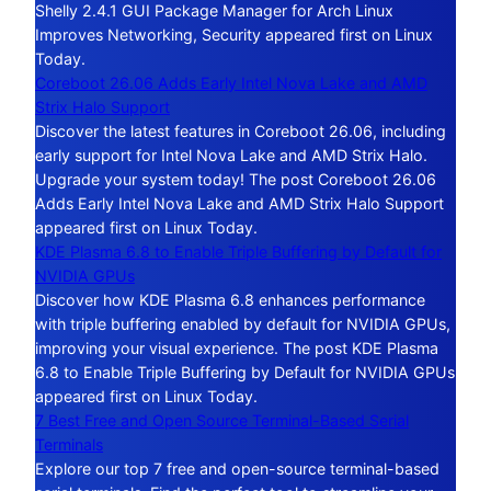
Shelly 2.4.1 GUI Package Manager for Arch Linux
Improves Networking, Security appeared first on Linux
Today.
Coreboot 26.06 Adds Early Intel Nova Lake and AMD
Strix Halo Support
Discover the latest features in Coreboot 26.06, including
early support for Intel Nova Lake and AMD Strix Halo.
Upgrade your system today! The post Coreboot 26.06
Adds Early Intel Nova Lake and AMD Strix Halo Support
appeared first on Linux Today.
KDE Plasma 6.8 to Enable Triple Buffering by Default for
NVIDIA GPUs
Discover how KDE Plasma 6.8 enhances performance
with triple buffering enabled by default for NVIDIA GPUs,
improving your visual experience. The post KDE Plasma
6.8 to Enable Triple Buffering by Default for NVIDIA GPUs
appeared first on Linux Today.
7 Best Free and Open Source Terminal-Based Serial
Terminals
Explore our top 7 free and open-source terminal-based