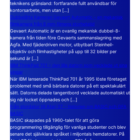
teknikens gränsland: fortfarande fullt användbar för
kontorsarbete, men utan […]
Dubbelåtta Kameran Gevaert Automatic – en mekanisk
filmkamera från 8 mm-filmens storhetstid
Gevaert Automatic är en ovanlig mekanisk dubbel-8-
kamera från tiden före Gevaerts sammanslagning med
Agfa. Med fjäderdriven motor, utbytbart Steinheil-
objektiv och filmhastigheter på upp till 32 bilder per
sekund är […]
IBM ThinkPad 701 – den lilla datorn som vecklade ut sina
vingar
När IBM lanserade ThinkPad 701 år 1995 löste företaget
problemet med små bärbara datorer på ett spektakulärt
sätt. Datorns delade tangentbord vecklade automatiskt ut
sig när locket öppnades och […]
Från stordator till Atari ST – historien om BASIC och GFA
BASIC
BASIC skapades på 1960-talet för att göra
programmering tillgänglig för vanliga studenter och blev
senare det självklara språket i miljontals hemdatorer. På