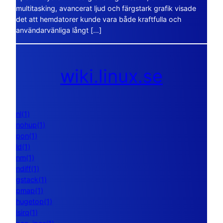
multitasking, avancerat ljud och färgstark grafik visade
det att hemdatorer kunde vara både kraftfulla och
användarvänliga långt […]
wiki.linux.se
nl(1)
nohup(1)
pon(1)
ld(1)
nm(1)
ndiff(1)
gstack(1)
pmap(1)
hugetop(1)
lsirq(1)