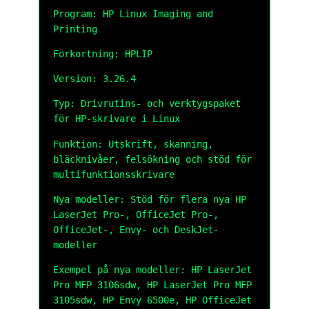
Program: HP Linux Imaging and
Printing
Förkortning: HPLIP
Version: 3.26.4
Typ: Drivrutins- och verktygspaket
för HP-skrivare i Linux
Funktion: Utskrift, skanning,
bläcknivåer, felsökning och stöd för
multifunktionsskrivare
Nya modeller: Stöd för flera nya HP
LaserJet Pro-, OfficeJet Pro-,
OfficeJet-, Envy- och DeskJet-
modeller
Exempel på nya modeller: HP LaserJet
Pro MFP 3106sdw, HP LaserJet Pro MFP
3105sdw, HP Envy 6500e, HP OfficeJet