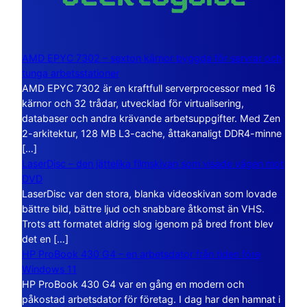
AMD EPYC 7302 – sexton kärnor byggda för servrar och
tunga arbetsstationer
AMD EPYC 7302 är en kraftfull serverprocessor med 16
kärnor och 32 trådar, utvecklad för virtualisering,
databaser och andra krävande arbetsuppgifter. Med Zen
2-arkitektur, 128 MB L3-cache, åttakanaligt DDR4-minne
[…]
LaserDisc – den jättelika filmskivan som visade vägen mot
DVD
LaserDisc var den stora, blanka videoskivan som lovade
bättre bild, bättre ljud och snabbare åtkomst än VHS.
Trots att formatet aldrig slog igenom på bred front blev
det en […]
HP ProBook 430 G4 – en arbetsdator från tiden före
Windows 11
HP ProBook 430 G4 var en gång en modern och
påkostad arbetsdator för företag. I dag har den hamnat i