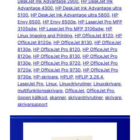
DeskJet Ink Advantage 2900
, 
HP DeskJet Ink
Advantage 4300
, 
HP DeskJet Ink Advantage ultra
5100
, 
HP DeskJet Ink Advantage ultra 5800
, 
HP
Envy 6500
, 
HP Envy 6500e
, 
HP LaserJet Pro MFP
3105sdw
, 
HP LaserJet Pro MFP 3106sdw
, 
HP
Linux Imaging and Printing
, 
HP OfficeJet 8120
, 
HP
OfficeJet 8120e
, 
HP OfficeJet 8130
, 
HP OfficeJet
8130e
, 
HP OfficeJet Pro 8120
, 
HP OfficeJet Pro
8120e
, 
HP OfficeJet Pro 8130
, 
HP OfficeJet Pro
8130e
, 
HP OfficeJet Pro 9720
, 
HP OfficeJet Pro
9720e
, 
HP OfficeJet Pro 9730
, 
HP OfficeJet Pro
9730e
, 
HP-skrivare
, 
HPLIP
, 
HPLIP 3.26.4
, 
LaserJet Pro
, 
Linux
, 
Linuxdrivrutiner
, 
Linuxskrivare
, 
multifunktionsskrivare
, 
OfficeJet
, 
OfficeJet Pro
, 
öppen källkod
, 
skanner
, 
skrivardrivrutiner
, 
skrivare
, 
skrivarsupport