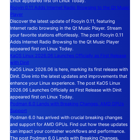
Linux appeared first on Linux Today.
Fooyin 0.11 Adds Internet Radio Browsing to the Qt Music
Player
Discover the latest update of Fooyin 0.11, featuring
Internet radio browsing in the Qt Music Player. Stream
your favorite stations effortlessly. The post Fooyin 0.11
Adds Internet Radio Browsing to the Qt Music Player
appeared first on Linux Today.
KaOS Linux 2026.06 Launches Officially as First Release
with Dinit
KaOS Linux 2026.06 is here, marking its first release with
Dinit. Dive into the latest updates and improvements that
enhance your Linux experience. The post KaOS Linux
2026.06 Launches Officially as First Release with Dinit
appeared first on Linux Today.
Podman 6.0 Lands with Breaking Changes, AMD GPUs
Support
Podman 6.0 has arrived with crucial breaking changes
and support for AMD GPUs. Find out how these updates
can impact your container workflows and performance.
The post Podman 6.0 Lands with Breaking Changes,