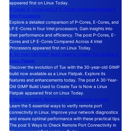
appeared first on Linux Today.
P-Cores, E-Cores and LP E-Cores Compared Across 4
Intel Processors
Explore a detailed comparison of P-Cores, E-Cores, and
LP E-Cores in four Intel processors. Gain insights into
their performance and efficiency. The post P-Cores, E-
Cores and LP E-Cores Compared Across 4 Intel
Processors appeared first on Linux Today.
A 30-Year-Old GIMP Build Used to Create Tux Is Now a
Linux Flatpak
Discover the evolution of Tux with the 30-year-old GIMP
build now available as a Linux Flatpak. Explore its
features and enhancements today. The post A 30-Year-
Old GIMP Build Used to Create Tux Is Now a Linux
Flatpak appeared first on Linux Today.
5 Ways to Check Remote Port Connectivity in Linux
Learn the 5 essential ways to verify remote port
connectivity in Linux. Improve your network diagnostics
and ensure optimal performance with these practical tips.
The post 5 Ways to Check Remote Port Connectivity in