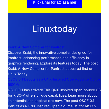
Klicka här för att läsa mer
Linuxtoday
Kraid: A New Compiler for Panfrost
Discover Kraid, the innovative compiler designed for
Panfrost, enhancing performance and efficiency in
graphics rendering. Explore its features today. The post
Kraid: A New Compiler for Panfrost appeared first on
Linux Today.
QSOE 0.1 Debuts as a QNX-Inspired Open-Source OS for
RISC-V
QSOE 0.1 has arrived! This QNX-inspired open-source OS
for RISC-V offers unique capabilities. Learn more about
its potential and applications now. The post QSOE 0.1
Debuts as a QNX-Inspired Open-Source OS for RISC-V