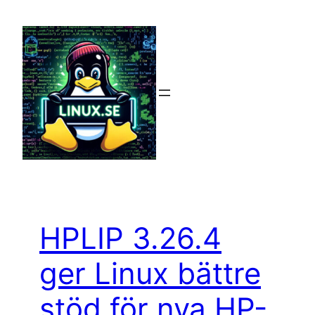
Hoppa
till
innehåll
HPLIP 3.26.4
ger Linux bättre
stöd för nya HP-