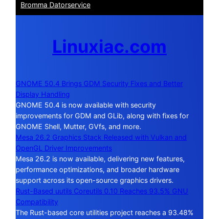
Bromma Datorservice
Linuxiac.com
GNOME 50.4 Brings GDM Security Fixes and Better
Display Handling
GNOME 50.4 is now available with security
improvements for GDM and GLib, along with fixes for
GNOME Shell, Mutter, GVfs, and more.
Mesa 26.2 Graphics Stack Released with Vulkan and
OpenGL Driver Improvements
Mesa 26.2 is now available, delivering new features,
performance optimizations, and broader hardware
support across its open-source graphics drivers.
Rust-Based uutils Coreutils 0.10 Reaches 93.5% GNU
Compatibility
The Rust-based core utilities project reaches a 93.48%