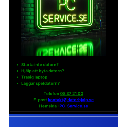
Starta inte datorn?
Hjälp att byta datorn?
Trasig laptop
Laggar speldatorn?
Telefon
08 37 21 00
E-post
kontakt@datorhjalp.se
Hemsida :
PC-Service.se