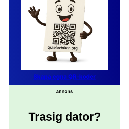
Skapa egna QR-koder
annons
Trasig dator?