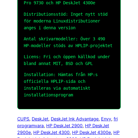
Pro 9730 och HP DeskJet 4300e
Distributionsstöd: Inget nytt stöd
för moderna Linuxdistributioner
anges i denna version
Antal skrivarmodeller: Över 3 490
HP-modeller stöds av HPLIP-projektet
Licens: Fri och öppen källkod under
bland annat MIT, BSD och GPL
Installation: Hämtas från HP:s
officiella HPLIP-sida och
installeras via automatiskt
installationsprogram
CUPS
, 
DeskJet
, 
DeskJet Ink Advantage
, 
Envy
, 
fri
programvara
, 
HP DeskJet 2900
, 
HP DeskJet
2900e
, 
HP DeskJet 4300
, 
HP DeskJet 4300e
, 
HP