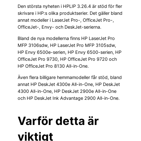
Den största nyheten i HPLIP 3.26.4 är stöd för fler
skrivare i HP:s olika produktserier. Det gäller bland
annat modeller i LaserJet Pro-, OfficeJet Pro-,
OfficeJet-, Envy- och DeskJet-serierna.
Bland de nya modellerna finns HP LaserJet Pro
MFP 3106sdw, HP LaserJet Pro MFP 3105sdw,
HP Envy 6500e-serien, HP Envy 6500-serien, HP
OfficeJet Pro 9730, HP OfficeJet Pro 9720 och
HP OfficeJet Pro 8130 All-in-One.
Även flera billigare hemmamodeller får stöd, bland
annat HP DeskJet 4300e All-in-One, HP DeskJet
4300 All-in-One, HP DeskJet 2900e All-in-One
och HP DeskJet Ink Advantage 2900 All-in-One.
Varför detta är
viktigt