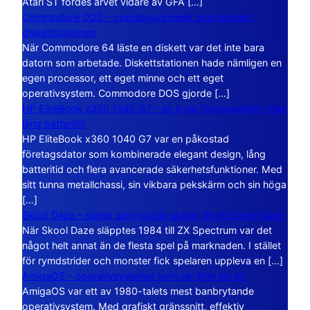
Atari ST fördes arvet vidare av GFA […]
Commodore DOS – operativsystemet som bodde i
diskettstationen
När Commodore 64 läste en diskett var det inte bara
datorn som arbetade. Diskettstationen hade nämligen en
egen processor, ett eget minne och ett eget
operativsystem. Commodore DOS gjorde […]
HP EliteBook x360 1040 G7 – en lyxig företagsdator med
lång batteritid
HP EliteBook x360 1040 G7 var en påkostad
företagsdator som kombinerade elegant design, lång
batteritid och flera avancerade säkerhetsfunktioner. Med
sitt tunna metallchassi, sin vikbara pekskärm och sin höga
[…]
Skool Daze – spelet som gjorde skolan till ett öppet kaos
När Skool Daze släpptes 1984 till ZX Spectrum var det
något helt annat än de flesta spel på marknaden. I stället
för rymdstrider och monster fick spelaren uppleva en […]
AmigaOS – operativsystemet som var före sin tid
AmigaOS var ett av 1980-talets mest banbrytande
operativsystem. Med grafiskt gränssnitt, effektiv