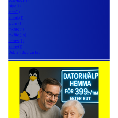
pcp-ipcs(1)
lsipc(1)
ipcs(1)
ipcmk(1)
ipcrm(1)
mkfifo(1)
mkfifo(1p)
uconv(1)
iconv(1)
Debian Source list