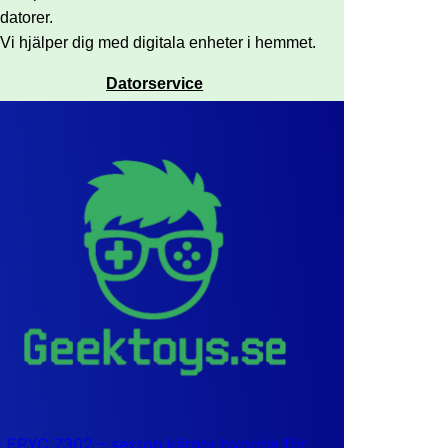
datorer.
Vi hjälper dig med digitala enheter i hemmet.
Datorservice
EPYC 7302 – sexton kärnor byggda för