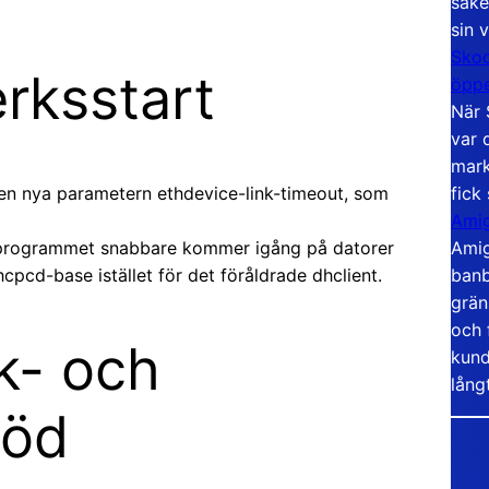
säke
sin 
Skoo
rksstart
öppe
När 
var 
mark
fick
den nya parametern ethdevice-link-timeout, som
Amig
Amig
t programmet snabbare kommer igång på datorer
banb
cd-base istället för det föråldrade dhclient.
grän
och 
k- och
kund
lång
töd