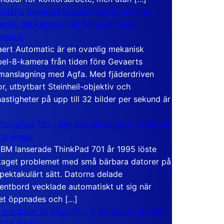
elåtta Kameran Gevaert Automatic – en
nisk filmkamera från 8 mm-filmens
hetstid
ert Automatic är en ovanlig mekanisk
el-8-kamera från tiden före Gevaerts
anslagning med Agfa. Med fjäderdriven
r, utbytbart Steinheil-objektiv och
hastigheter på upp till 32 bilder per sekund är
ThinkPad 701 – den lilla datorn som vecklade
ina vingar
IBM lanserade ThinkPad 701 år 1995 löste
taget problemet med små bärbara datorer på
spektakulärt sätt. Datorns delade
entbord vecklade automatiskt ut sig när
et öppnades och […]
 stordator till Atari ST – historien om BASIC
 GFA BASIC