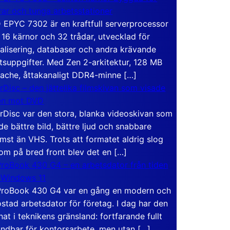
rar och tunga arbetsstationer
EPYC 7302 är en kraftfull serverprocessor
16 kärnor och 32 trådar, utvecklad för
ualisering, databaser och andra krävande
tsuppgifter. Med Zen 2-arkitektur, 128 MB
ache, åttakanaligt DDR4-minne […]
rDisc – den jättelika filmskivan som visade
en mot DVD
rDisc var den stora, blanka videoskivan som
de bättre bild, bättre ljud och snabbare
mst än VHS. Trots att formatet aldrig slog
om på bred front blev det en […]
roBook 430 G4 – en arbetsdator från tiden
 Windows 11
roBook 430 G4 var en gång en modern och
stad arbetsdator för företag. I dag har den
at i teknikens gränsland: fortfarande fullt
ndbar för kontorsarbete, men utan […]