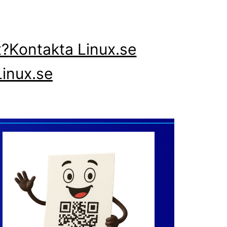
x?
Kontakta Linux.se
inux.se