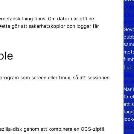
Dubb
meka
netanslutning finns. Om datorn är offline
stor
Detta gör att säkerhetskopior och loggar får
Geva
dubb
samm
moto
ple
film
[…]
IBM 
program som screen eller tmux, så att sessionen
ut s
När 
före
ett 
tang
lock
Från
zilla-disk genom att kombinera en OCS-zipfil
och