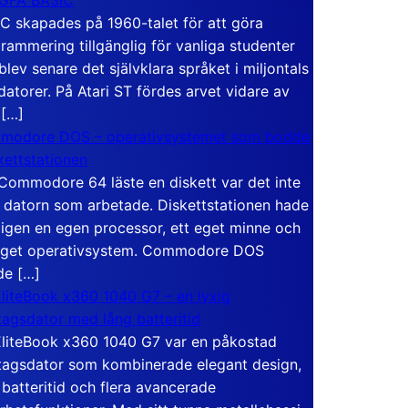
C skapades på 1960-talet för att göra
rammering tillgänglig för vanliga studenter
blev senare det självklara språket i miljontals
atorer. På Atari ST fördes arvet vidare av
 […]
modore DOS – operativsystemet som bodde
skettstationen
Commodore 64 läste en diskett var det inte
 datorn som arbetade. Diskettstationen hade
igen en egen processor, ett eget minne och
eget operativsystem. Commodore DOS
de […]
liteBook x360 1040 G7 – en lyxig
tagsdator med lång batteritid
liteBook x360 1040 G7 var en påkostad
tagsdator som kombinerade elegant design,
 batteritid och flera avancerade