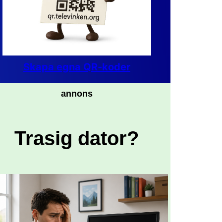
Skapa egna QR-koder
annons
Trasig dator?