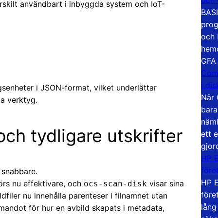
rskilt användbart i inbyggda system och IoT-
BASI
prog
och 
hemd
GFA
Com
i di
gsenheter i JSON-format, vilket underlättar
När 
a verktyg.
bara
näml
ch tydligare utskrifter
ett 
gjor
HP E
före
a snabbare.
HP E
rs nu effektivare, och
visar sina
ocs-scan-disk
före
ldfiler nu innehålla parenteser i filnamnet utan
lång
mandot för hur en avbild skapats i metadata,