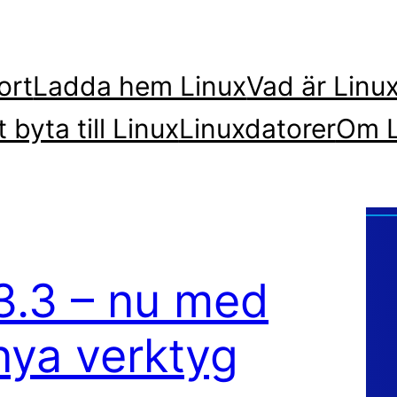
ort
Ladda hem Linux
Vad är Linu
t byta till Linux
Linuxdatorer
Om L
 3.3 – nu med
nya verktyg