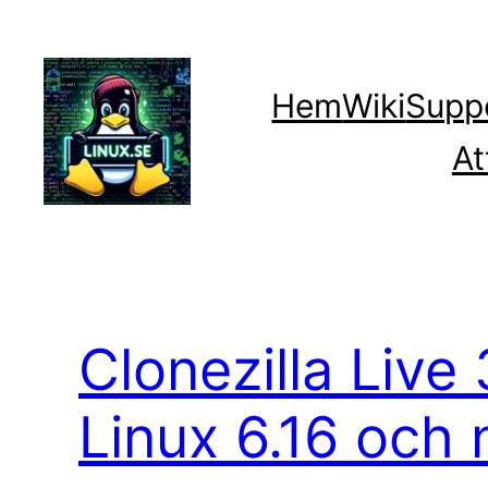
Hoppa
till
innehåll
Hem
Wiki
Supp
At
Clonezilla Live
Linux 6.16 och 