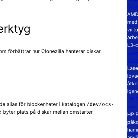
serv
AMD 
med 
erktyg
virt
arbe
L3-c
m förbättrar hur Clonezilla hanterar diskar,
Lase
väg
Lase
lova
åtko
igen
HP P
de alias för blockenheter i katalogen
/dev/ocs-
före
d byter plats på diskar mellan omstarter.
HP P
påko
hamn
anvä