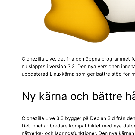
Clonezilla Live, det fria och öppna programmet fö
nu släppts i version 3.3. Den nya versionen innehå
uppdaterad Linuxkärna som ger bättre stöd för 
Ny kärna och bättre h
Clonezilla Live 3.3 bygger på Debian Sid från de
Det innebär bredare kompatibilitet med nya datorer,
nätverks- och lagringsfunktioner. Den nya kärnan