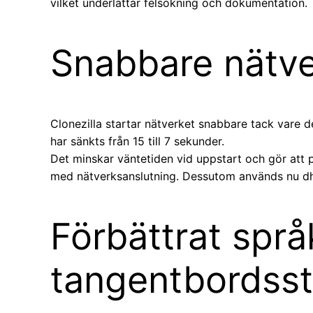
vilket underlättar felsökning och dokumentation.
Snabbare nätve
Clonezilla startar nätverket snabbare tack vare 
har sänkts från 15 till 7 sekunder.
Det minskar väntetiden vid uppstart och gör at
med nätverksanslutning. Dessutom används nu dhcp
Förbättrat språ
tangentbordss