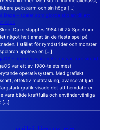
rhetsfunktioner. Med sitt tunna metallchassi,
vikbara pekskärm och sin höga […]
l Daze – spelet som gjorde skolan till ett
t kaos
Skool Daze släpptes 1984 till ZX Spectrum
det något helt annat än de flesta spel på
naden. I stället för rymdstrider och monster
 spelaren uppleva en […]
aOS – operativsystemet som var före sin tid
aOS var ett av 1980-talets mest
rytande operativsystem. Med grafiskt
ssnitt, effektiv multitasking, avancerat ljud
färgstark grafik visade det att hemdatorer
e vara både kraftfulla och användarvänliga
t […]
wiki.linux.se