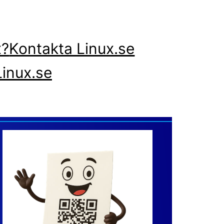
x?
Kontakta Linux.se
inux.se