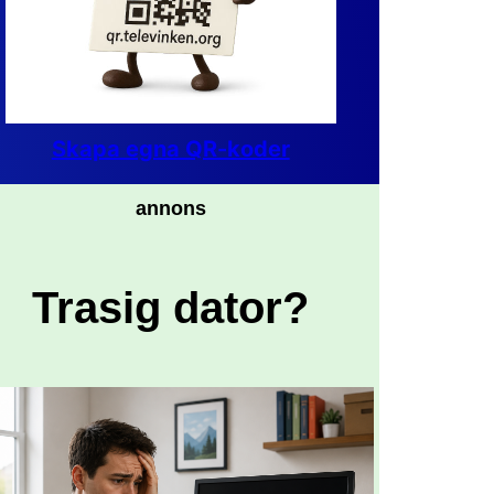
Skapa egna QR-koder
annons
Trasig dator?