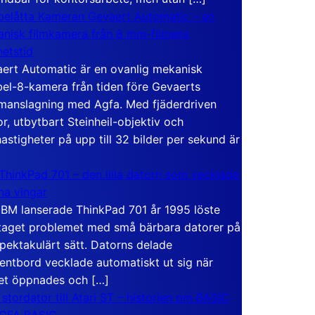
elåtta Kameran Gevaert Automatic – en
nisk filmkamera från 8 mm-filmens
hetstid
ert Automatic är en ovanlig mekanisk
el-8-kamera från tiden före Gevaerts
anslagning med Agfa. Med fjäderdriven
r, utbytbart Steinheil-objektiv och
hastigheter på upp till 32 bilder per sekund är
ThinkPad 701 – den lilla datorn som vecklade
ina vingar
IBM lanserade ThinkPad 701 år 1995 löste
taget problemet med små bärbara datorer på
spektakulärt sätt. Datorns delade
entbord vecklade automatiskt ut sig när
et öppnades och […]
 stordator till Atari ST – historien om BASIC
 GFA BASIC