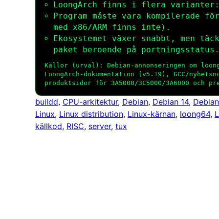
LoongArch finns i flera varianter
Program måste vara kompilerade fö
med x86/ARM finns inte).
Ekosystemet växer snabbt, men täc
paket beroende på portningsstatus
Källor (urval): Debian-annonseringen om loon
LoongArch-dokumentation (v5.19), GCC/nyhetsn
produktsidor för 3A5000/3C5000/3A6000 och pr
buildd
, 
CPU-arkitektur
, 
Debian
, 
Debian 14
, 
Debian
Linux
, 
Linux distribution
, 
Linux-kärnan
, 
loong64
, 
källkod
, 
RISC
, 
server
, 
tux