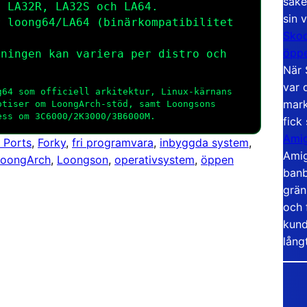
säke
: LA32R, LA32S och LA64.
sin 
r loong64/LA64 (binärkompatibilitet
Skoo
öppe
kningen kan variera per distro och
När 
.
var 
g64 som officiell arkitektur, Linux-kärnans
mark
otiser om LoongArch-stöd, samt Loongsons
ess om 3C6000/2K3000/3B6000M.
fick
Amig
 Ports
, 
Forky
, 
fri programvara
, 
inbyggda system
, 
Amig
LoongArch
, 
Loongson
, 
operativsystem
, 
öppen
banb
grän
och 
kund
lång