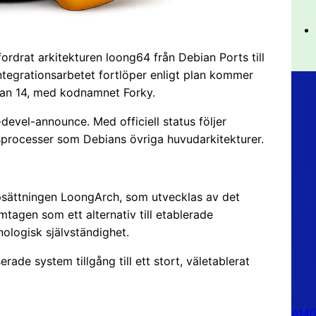
fordrat arkitekturen loong64 från Debian Ports till
integrationsarbetet fortlöper enligt plan kommer
an 14, med kodnamnet Forky.
devel-announce. Med officiell status följer
processer som Debians övriga huvudarkitekturer.
psättningen LoongArch, som utvecklas av det
mtagen som ett alternativ till etablerade
logisk självständighet.
ade system tillgång till ett stort, väletablerat
AMD 