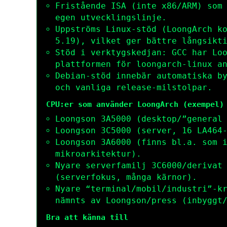
Fristående ISA (inte x86/ARM) som
egen utvecklingslinje.
Uppströms Linux-stöd (LoongArch k
5.19), vilket ger bättre långsikt
Stöd i verktygskedjan: GCC har Lo
plattformen för loongarch-linux a
Debian-stöd innebär automatiska b
och vanliga release-milstolpar.
CPU:er som använder LoongArch (exempel)
Loongson 3A5000 (desktop/”general
Loongson 3C5000 (server, 16 LA464
Loongson 3A6000 (finns bl.a. som 
mikroarkitektur).
Nyare serverfamilj 3C6000/derivat
(serverfokus, många kärnor).
Nyare “terminal/mobil/industri”-k
nämnts av Loongson/press (inbyggt
Bra att känna till