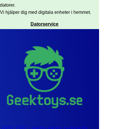
datorer.
Vi hjälper dig med digitala enheter i hemmet.
Datorservice
EPYC 7302 – sexton kärnor byggda för