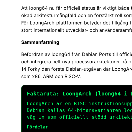
Att loong64 nu får officiell status är viktigt både
ökad arkitekturmångfald och en förstärkt roll som
För LoongArch-plattformen betyder det tillgång t
stort internationellt utvecklar- och användarsamf
Sammanfattning
Befordran av loong64 från Debian Ports till offici
och integrera helt nya processorarkitekturer på pr
14 Forky den första Debian-utgåvan där LoongArc
som x86, ARM och RISC-V.
Faktaruta: LoongArch (loong64 i 
LoongArch är en RISC-instruktionsup
Debian kallas 64-bitarsvarianten
lo
väg in som officiellt stödd arkitek
Fördelar