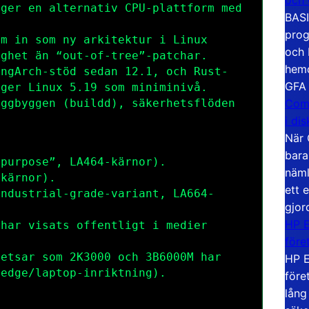
 ger en alternativ CPU-plattform med
BASI
prog
om in som ny arkitektur i Linux
och 
ighet än “out-of-tree”-patchar.
hemd
ongArch-stöd sedan 12.1, och Rust-
GFA
nger Linux 5.19 som miniminivå.
Com
yggbyggen (buildd), säkerhetsflöden
i di
När 
bara
 purpose”, LA464-kärnor).
näml
-kärnor).
ett 
industrial-grade-variant, LA664-
gjor
HP E
 har visats offentligt i medier
före
retsar som 2K3000 och 3B6000M har
HP E
/edge/laptop-inriktning).
före
lång