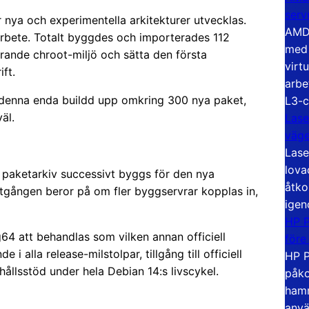
serv
 nya och experimentella arkitekturer utvecklas.
AMD 
rbete. Totalt byggdes och importerades 112
med 
gerande chroot-miljö och sätta den första
virt
ft.
arbe
 denna enda buildd upp omkring 300 nya paket,
L3-c
äl.
Lase
väg
Lase
lova
paketarkiv successivt byggs för den nya
åtko
åtgången beror på om fler byggservrar kopplas in,
igen
HP P
g64 att behandlas som vilken annan officiell
före
i alla release-milstolpar, tillgång till officiell
HP P
hållsstöd under hela Debian 14:s livscykel.
påko
hamn
anvä