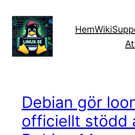
Hoppa
till
innehåll
Hem
Wiki
Supp
At
Debian gör loon
officiellt stödd 