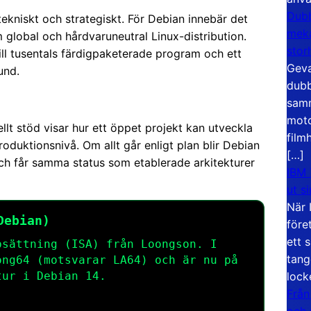
Dubb
 tekniskt och strategiskt. För Debian innebär det
meka
 global och hårdvaruneutral Linux-distribution.
stor
ill tusentals färdigpaketerade program och ett
Geva
und.
dubb
samm
moto
ellt stöd visar hur ett öppet projekt kan utveckla
film
oduktionsnivå. Om allt går enligt plan blir Debian
[…]
h får samma status som etablerade arkitekturer
IBM 
ut s
När 
Debian)
före
ett 
psättning (ISA) från Loongson. I
tang
ong64
(motsvarar LA64) och är nu på
lock
tur i Debian 14.
Från
och