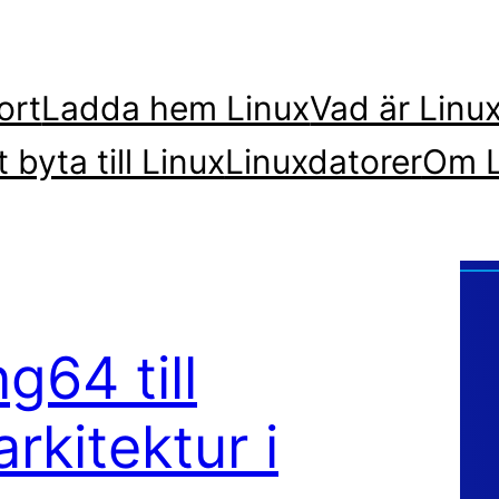
ort
Ladda hem Linux
Vad är Linu
t byta till Linux
Linuxdatorer
Om L
g64 till
arkitektur i