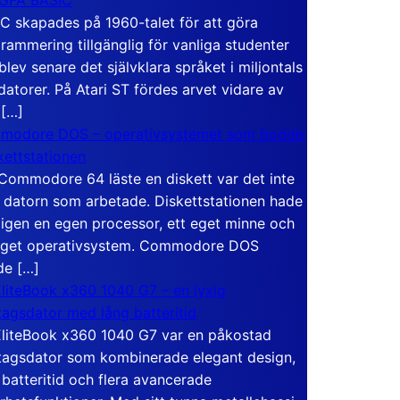
C skapades på 1960-talet för att göra
rammering tillgänglig för vanliga studenter
blev senare det självklara språket i miljontals
atorer. På Atari ST fördes arvet vidare av
 […]
modore DOS – operativsystemet som bodde
skettstationen
Commodore 64 läste en diskett var det inte
 datorn som arbetade. Diskettstationen hade
igen en egen processor, ett eget minne och
eget operativsystem. Commodore DOS
de […]
liteBook x360 1040 G7 – en lyxig
tagsdator med lång batteritid
liteBook x360 1040 G7 var en påkostad
tagsdator som kombinerade elegant design,
 batteritid och flera avancerade