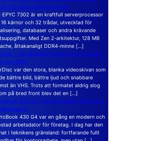
rar och tunga arbetsstationer
EPYC 7302 är en kraftfull serverprocessor
16 kärnor och 32 trådar, utvecklad för
ualisering, databaser och andra krävande
tsuppgifter. Med Zen 2-arkitektur, 128 MB
ache, åttakanaligt DDR4-minne […]
rDisc – den jättelika filmskivan som visade
en mot DVD
rDisc var den stora, blanka videoskivan som
de bättre bild, bättre ljud och snabbare
mst än VHS. Trots att formatet aldrig slog
om på bred front blev det en […]
roBook 430 G4 – en arbetsdator från tiden
 Windows 11
roBook 430 G4 var en gång en modern och
stad arbetsdator för företag. I dag har den
at i teknikens gränsland: fortfarande fullt
ndbar för kontorsarbete, men utan […]