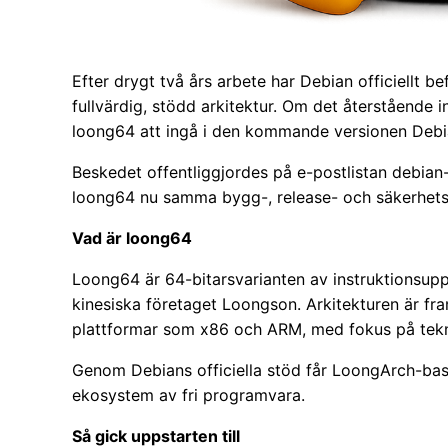
Efter drygt två års arbete har Debian officiellt be
fullvärdig, stödd arkitektur. Om det återstående 
loong64 att ingå i den kommande versionen Debi
Beskedet offentliggjordes på e-postlistan debian-
loong64 nu samma bygg-, release- och säkerhets
Vad är loong64
Loong64 är 64-bitarsvarianten av instruktionsup
kinesiska företaget Loongson. Arkitekturen är fra
plattformar som x86 och ARM, med fokus på tekno
Genom Debians officiella stöd får LoongArch-baser
ekosystem av fri programvara.
Så gick uppstarten till