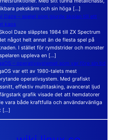
rhetsfunktioner. Med sitt tunna metallchassi,
vikbara pekskärm och sin höga […]
l Daze – spelet som gjorde skolan till ett
t kaos
Skool Daze släpptes 1984 till ZX Spectrum
det något helt annat än de flesta spel på
naden. I stället för rymdstrider och monster
 spelaren uppleva en […]
aOS – operativsystemet som var före sin tid
aOS var ett av 1980-talets mest
rytande operativsystem. Med grafiskt
ssnitt, effektiv multitasking, avancerat ljud
färgstark grafik visade det att hemdatorer
e vara både kraftfulla och användarvänliga
t […]
wiki.linux.se