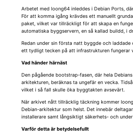
Arbetet med loong64 inleddes i Debian Ports, där
För att komma igång krävdes ett manuellt grunda
paket, vilket var tillräckligt för att skapa en fun
automatiska byggservern, en så kallad buildd, i dri
Redan under sin första natt byggde och laddade
ett tydligt tecken på att infrastrukturen fungerar v
Vad händer härnäst
Den pågående bootstrap-fasen, där hela Debians 
arkitekturen, beräknas ta ungefär en vecka. Tids
vilket i så fall skulle öka byggtakten avsevärt.
När arkivet nått tillräcklig täckning kommer loon
Debian-arkitektur som helst. Det innebär deltagande 
installerare samt långsiktigt säkerhets- och under
Varför detta är betydelsefullt