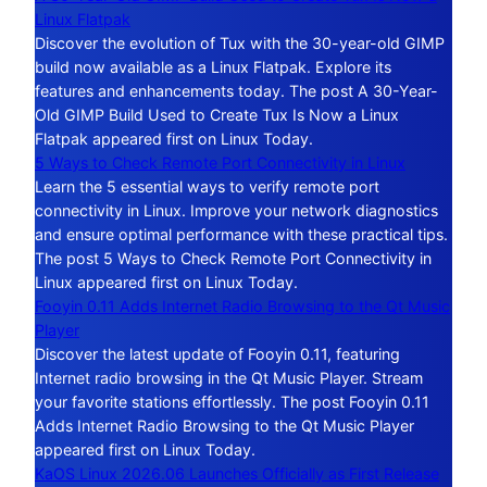
Linux Flatpak
Discover the evolution of Tux with the 30-year-old GIMP
build now available as a Linux Flatpak. Explore its
features and enhancements today. The post A 30-Year-
Old GIMP Build Used to Create Tux Is Now a Linux
Flatpak appeared first on Linux Today.
5 Ways to Check Remote Port Connectivity in Linux
Learn the 5 essential ways to verify remote port
connectivity in Linux. Improve your network diagnostics
and ensure optimal performance with these practical tips.
The post 5 Ways to Check Remote Port Connectivity in
Linux appeared first on Linux Today.
Fooyin 0.11 Adds Internet Radio Browsing to the Qt Music
Player
Discover the latest update of Fooyin 0.11, featuring
Internet radio browsing in the Qt Music Player. Stream
your favorite stations effortlessly. The post Fooyin 0.11
Adds Internet Radio Browsing to the Qt Music Player
appeared first on Linux Today.
KaOS Linux 2026.06 Launches Officially as First Release