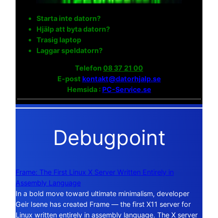
Starta inte datorn?
Hjälp att byta datorn?
Trasig laptop
Laggar speldatorn?
Telefon
08 37 21 00
E-post
kontakt@datorhjalp.se
Hemsida :
PC-Service.se
Debugpoint
Frame: The First Linux X Server Written Entirely in
Assembly Language
In a bold move toward ultimate minimalism, developer
Geir Isene has created Frame — the first X11 server for
Linux written entirely in assembly language. The X server