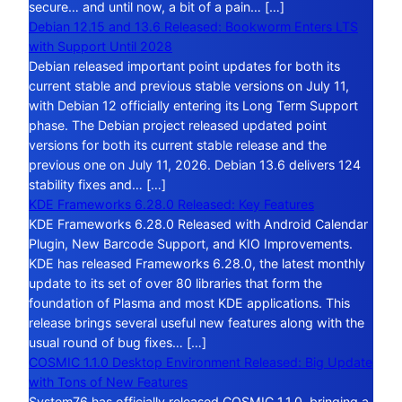
secure… and until now, a bit of a pain… […]
Debian 12.15 and 13.6 Released: Bookworm Enters LTS
with Support Until 2028
Debian released important point updates for both its
current stable and previous stable versions on July 11,
with Debian 12 officially entering its Long Term Support
phase. The Debian project released updated point
versions for both its current stable release and the
previous one on July 11, 2026. Debian 13.6 delivers 124
stability fixes and… […]
KDE Frameworks 6.28.0 Released: Key Features
KDE Frameworks 6.28.0 Released with Android Calendar
Plugin, New Barcode Support, and KIO Improvements.
KDE has released Frameworks 6.28.0, the latest monthly
update to its set of over 80 libraries that form the
foundation of Plasma and most KDE applications. This
release brings several useful new features along with the
usual round of bug fixes… […]
COSMIC 1.1.0 Desktop Environment Released: Big Update
with Tons of New Features
System76 has officially released COSMIC 1.1.0, bringing a