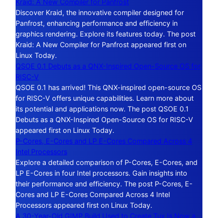
Kraid: A New Compiler for Panfrost
Discover Kraid, the innovative compiler designed for
Panfrost, enhancing performance and efficiency in
graphics rendering. Explore its features today. The post
Kraid: A New Compiler for Panfrost appeared first on
Linux Today.
QSOE 0.1 Debuts as a QNX-Inspired Open-Source OS for
RISC-V
QSOE 0.1 has arrived! This QNX-inspired open-source OS
for RISC-V offers unique capabilities. Learn more about
its potential and applications now. The post QSOE 0.1
Debuts as a QNX-Inspired Open-Source OS for RISC-V
appeared first on Linux Today.
P-Cores, E-Cores and LP E-Cores Compared Across 4
Intel Processors
Explore a detailed comparison of P-Cores, E-Cores, and
LP E-Cores in four Intel processors. Gain insights into
their performance and efficiency. The post P-Cores, E-
Cores and LP E-Cores Compared Across 4 Intel
Processors appeared first on Linux Today.
A 30-Year-Old GIMP Build Used to Create Tux Is Now a