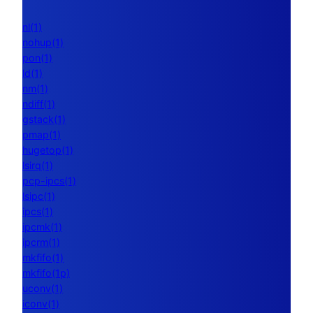
nl(1)
nohup(1)
pon(1)
ld(1)
nm(1)
ndiff(1)
gstack(1)
pmap(1)
hugetop(1)
lsirq(1)
pcp-ipcs(1)
lsipc(1)
ipcs(1)
ipcmk(1)
ipcrm(1)
mkfifo(1)
mkfifo(1p)
uconv(1)
iconv(1)