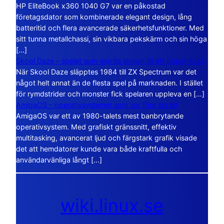
HP EliteBook x360 1040 G7 var en påkostad
företagsdator som kombinerade elegant design, lång
batteritid och flera avancerade säkerhetsfunktioner. Med
sitt tunna metallchassi, sin vikbara pekskärm och sin höga
[…]
Skool Daze – spelet som gjorde skolan till ett öppet kaos
När Skool Daze släpptes 1984 till ZX Spectrum var det
något helt annat än de flesta spel på marknaden. I stället
för rymdstrider och monster fick spelaren uppleva en […]
AmigaOS – operativsystemet som var före sin tid
AmigaOS var ett av 1980-talets mest banbrytande
operativsystem. Med grafiskt gränssnitt, effektiv
multitasking, avancerat ljud och färgstark grafik visade
det att hemdatorer kunde vara både kraftfulla och
användarvänliga långt […]
wiki.linux.se