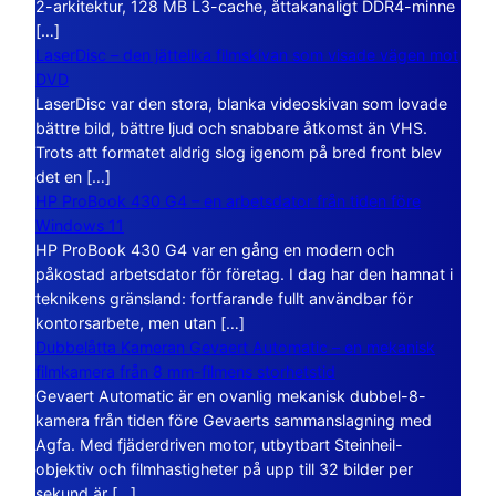
2-arkitektur, 128 MB L3-cache, åttakanaligt DDR4-minne
[…]
LaserDisc – den jättelika filmskivan som visade vägen mot
DVD
LaserDisc var den stora, blanka videoskivan som lovade
bättre bild, bättre ljud och snabbare åtkomst än VHS.
Trots att formatet aldrig slog igenom på bred front blev
det en […]
HP ProBook 430 G4 – en arbetsdator från tiden före
Windows 11
HP ProBook 430 G4 var en gång en modern och
påkostad arbetsdator för företag. I dag har den hamnat i
teknikens gränsland: fortfarande fullt användbar för
kontorsarbete, men utan […]
Dubbelåtta Kameran Gevaert Automatic – en mekanisk
filmkamera från 8 mm-filmens storhetstid
Gevaert Automatic är en ovanlig mekanisk dubbel-8-
kamera från tiden före Gevaerts sammanslagning med
Agfa. Med fjäderdriven motor, utbytbart Steinheil-
objektiv och filmhastigheter på upp till 32 bilder per
sekund är […]