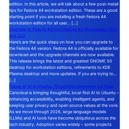
edition. In this article, we will talk about a few post-install
tips for Fedora 44 workstation edition. These are a good
starting point if you are installing a fresh Fedora 44
workstation edition for all user… […]
Upgrade to Fedora 44 from Fedora 43 Workstation (GUI
and CLI)
Here’s are the quick steps on how you can upgrade to
the Fedora 44 version. Fedora 44 is officially available for
download and the upgrade channels are now available.
This release brings the latest and greatest GNOME 50
desktop for workstation editions, refinements to KDE
Plasma desktop and more updates. If you are trying to…
[…]
Future of AI in Ubuntu: Thoughtful Integration via Snap
Canonical is bringing thoughtful, local-first AI to Ubuntu –
enhancing accessibility, enabling intelligent agents, and
keeping user privacy and open source values at the core.
As we move through 2026, large language models
(LLMs) and AI tools have become ubiquitous across the
tech industry. Adoption varies widely – some projects