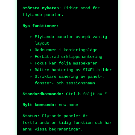
Största nyheten:
Tidigt stöd för
flytande paneler.
Nya funktioner:
Flytande paneler ovanpå vanlig
layout
Radnummer i kopieringsläge
Förbättrad urklippshantering
Fokus kan följa muspekaren
Bättre hantering av SIXEL-bilder
Striktare sanering av panel-,
fönster- och sessionsnamn
Standardkommando:
Ctrl-b följt av *
Nytt kommando:
new-pane
Status:
Flytande paneler är
fortfarande en tidig funktion och har
ännu vissa begränsningar.