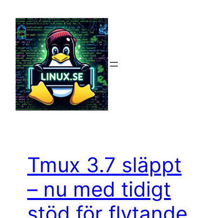
Hoppa
till
innehåll
Tmux 3.7 släppt
– nu med tidigt
stöd för flytande