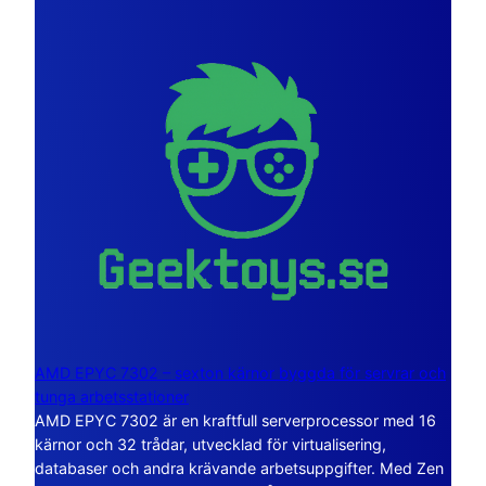
AMD EPYC 7302 – sexton kärnor byggda för servrar och
tunga arbetsstationer
AMD EPYC 7302 är en kraftfull serverprocessor med 16
kärnor och 32 trådar, utvecklad för virtualisering,
databaser och andra krävande arbetsuppgifter. Med Zen