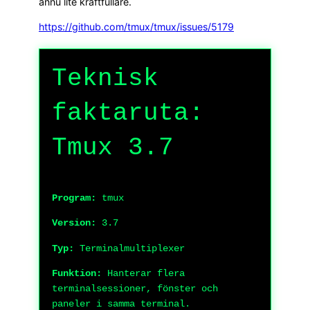
ännu lite kraftfullare.
https://github.com/tmux/tmux/issues/5179
Teknisk
faktaruta:
Tmux 3.7
Program:
tmux
Version:
3.7
Typ:
Terminalmultiplexer
Funktion:
Hanterar flera
terminalsessioner, fönster och
paneler i samma terminal.