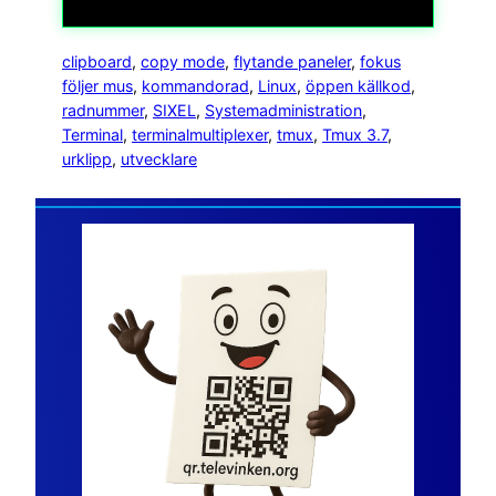
clipboard
, 
copy mode
, 
flytande paneler
, 
fokus
följer mus
, 
kommandorad
, 
Linux
, 
öppen källkod
, 
radnummer
, 
SIXEL
, 
Systemadministration
, 
Terminal
, 
terminalmultiplexer
, 
tmux
, 
Tmux 3.7
, 
urklipp
, 
utvecklare