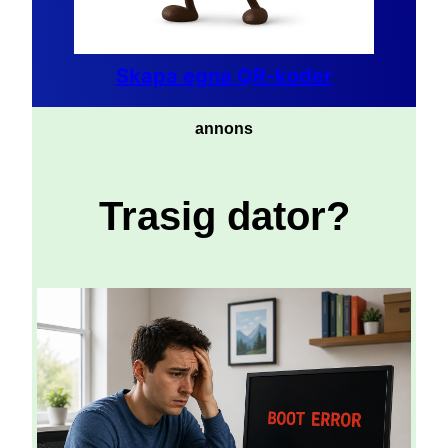
Skapa egna QR-koder
annons
Trasig dator?