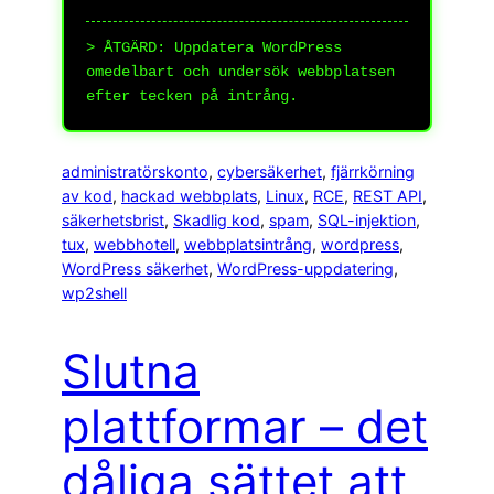
> ÅTGÄRD: Uppdatera WordPress
omedelbart och undersök webbplatsen
efter tecken på intrång.
administratörskonto
, 
cybersäkerhet
, 
fjärrkörning
av kod
, 
hackad webbplats
, 
Linux
, 
RCE
, 
REST API
, 
säkerhetsbrist
, 
Skadlig kod
, 
spam
, 
SQL-injektion
, 
tux
, 
webbhotell
, 
webbplatsintrång
, 
wordpress
, 
WordPress säkerhet
, 
WordPress-uppdatering
, 
wp2shell
Slutna
plattformar – det
dåliga sättet att