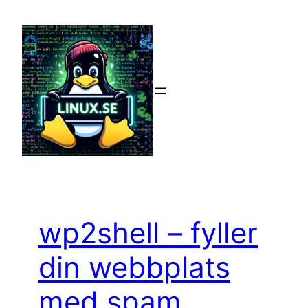
Hoppa
till
innehåll
wp2shell – fyller
din webbplats
med spam