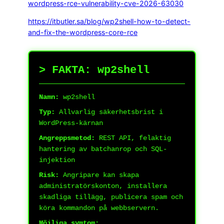
wordpress-rce-vulnerability-cve-2026-63030
https://itbutler.sa/blog/wp2shell-how-to-detect-
and-fix-the-wordpress-core-rce
> FAKTA: wp2shell
Namn:
wp2shell
Typ:
Allvarlig säkerhetsbrist i
WordPress-kärnan
Angreppsmetod:
REST API, felaktig
hantering av batchanrop och SQL-
injektion
Risk:
Angripare kan skapa
administratörskonton, installera
skadliga tillägg, publicera spam och
köra kommandon på webbservern.
Möjliga symtom: