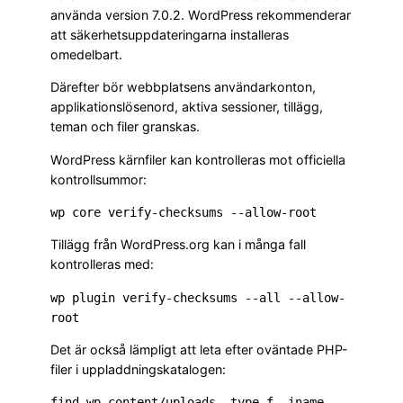
använda version 7.0.2. WordPress rekommenderar
att säkerhetsuppdateringarna installeras
omedelbart.
Därefter bör webbplatsens användarkonton,
applikationslösenord, aktiva sessioner, tillägg,
teman och filer granskas.
WordPress kärnfiler kan kontrolleras mot officiella
kontrollsummor:
wp core verify-checksums --allow-root
Tillägg från WordPress.org kan i många fall
kontrolleras med:
wp plugin verify-checksums --all --allow-
root
Det är också lämpligt att leta efter oväntade PHP-
filer i uppladdningskatalogen:
find wp-content/uploads -type f -iname