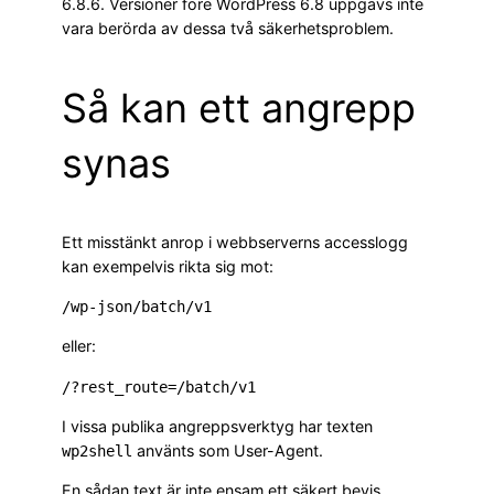
6.8.6. Versioner före WordPress 6.8 uppgavs inte
vara berörda av dessa två säkerhetsproblem.
Så kan ett angrepp
synas
Ett misstänkt anrop i webbserverns accesslogg
kan exempelvis rikta sig mot:
/wp-json/batch/v1
eller:
/?rest_route=/batch/v1
I vissa publika angreppsverktyg har texten
använts som User-Agent.
wp2shell
En sådan text är inte ensam ett säkert bevis,