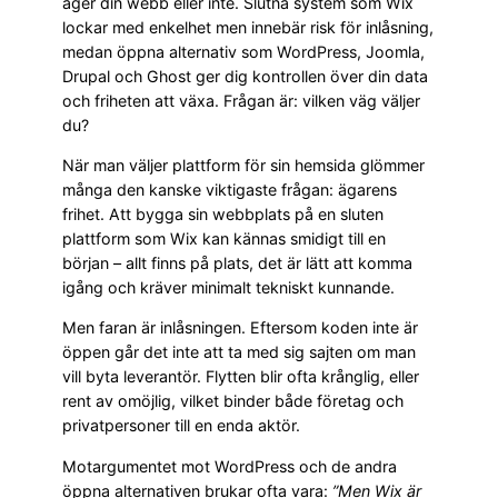
äger din webb eller inte. Slutna system som Wix
lockar med enkelhet men innebär risk för inlåsning,
medan öppna alternativ som WordPress, Joomla,
Drupal och Ghost ger dig kontrollen över din data
och friheten att växa. Frågan är: vilken väg väljer
du?
När man väljer plattform för sin hemsida glömmer
många den kanske viktigaste frågan: ägarens
frihet. Att bygga sin webbplats på en sluten
plattform som Wix kan kännas smidigt till en
början – allt finns på plats, det är lätt att komma
igång och kräver minimalt tekniskt kunnande.
Men faran är inlåsningen. Eftersom koden inte är
öppen går det inte att ta med sig sajten om man
vill byta leverantör. Flytten blir ofta krånglig, eller
rent av omöjlig, vilket binder både företag och
privatpersoner till en enda aktör.
Motargumentet mot WordPress och de andra
öppna alternativen brukar ofta vara:
”Men Wix är