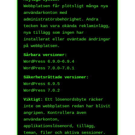
Webbplatsen får plötsligt många nya
användarkonton med
administratörsbehörighet. Andra
tecken kan vara okända reklaminlägg,
nya tillägg som ingen har
installerat eller oväntade ändringar
på webbplatsen.
Sårbara versioner:
WordPress 6.9.0–6.9.4
WordPress 7.0.0–7.0.1
Säkerhetsrättade versioner:
WordPress 6.9.5
WordPress 7.0.2
Viktigt:
Ett lösenordsbyte räcker
inte om webbplatsen redan har blivit
angripen. Kontrollera även
användarkonton,
applikationslösenord, tillägg,
teman, filer och aktiva sessioner.