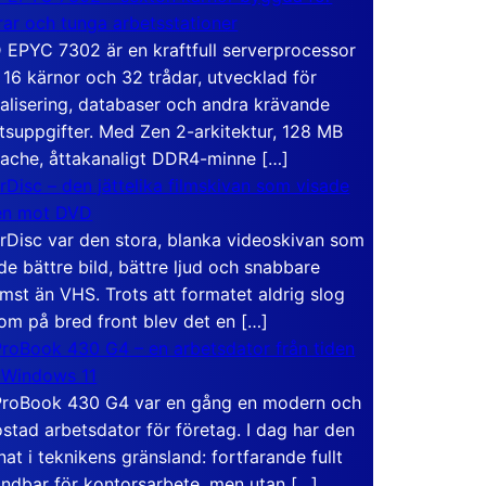
rar och tunga arbetsstationer
EPYC 7302 är en kraftfull serverprocessor
16 kärnor och 32 trådar, utvecklad för
ualisering, databaser och andra krävande
tsuppgifter. Med Zen 2-arkitektur, 128 MB
ache, åttakanaligt DDR4-minne […]
rDisc – den jättelika filmskivan som visade
en mot DVD
rDisc var den stora, blanka videoskivan som
de bättre bild, bättre ljud och snabbare
mst än VHS. Trots att formatet aldrig slog
om på bred front blev det en […]
roBook 430 G4 – en arbetsdator från tiden
 Windows 11
roBook 430 G4 var en gång en modern och
stad arbetsdator för företag. I dag har den
at i teknikens gränsland: fortfarande fullt
ndbar för kontorsarbete, men utan […]