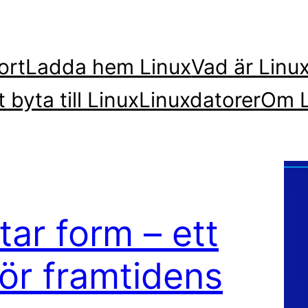
ort
Ladda hem Linux
Vad är Linu
t byta till Linux
Linuxdatorer
Om L
tar form – ett
för framtidens