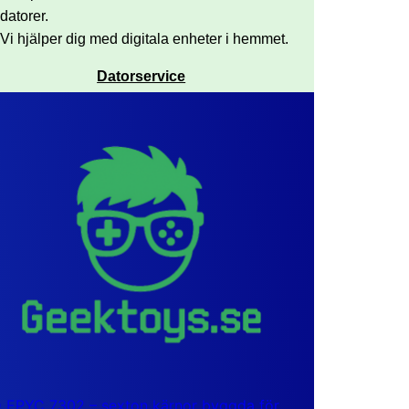
datorer.
Vi hjälper dig med digitala enheter i hemmet.
Datorservice
EPYC 7302 – sexton kärnor byggda för