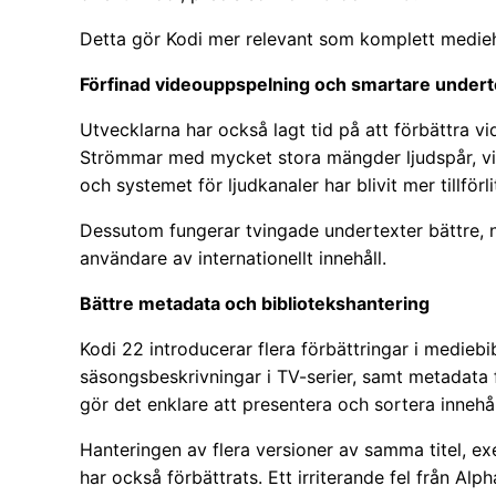
Detta gör Kodi mer relevant som komplett medieh
Förfinad videouppspelning och smartare undert
Utvecklarna har också lagt tid på att förbättra 
Strömmar med mycket stora mängder ljudspår, vid
och systemet för ljudkanaler har blivit mer tillförlit
Dessutom fungerar tvingade undertexter bättre, någ
användare av internationellt innehåll.
Bättre metadata och bibliotekshantering
Kodi 22 introducerar flera förbättringar i mediebib
säsongsbeskrivningar i TV-serier, samt metadata f
gör det enklare att presentera och sortera innehål
Hanteringen av flera versioner av samma titel, ex
har också förbättrats. Ett irriterande fel från Al