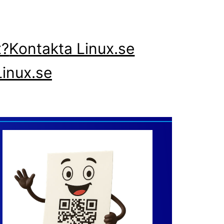
x?
Kontakta Linux.se
inux.se