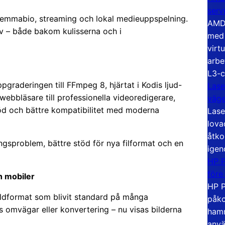
serv
r hemmabio, streaming och lokal medieuppspelning.
AMD 
liv – både bakom kulisserna och i
med 
virt
arbe
L3-c
pgraderingen till FFmpeg 8, hjärtat i Kodis ljud-
Lase
ebbläsare till professionella videoredigerare,
väg
öd och bättre kompatibilitet med moderna
Lase
lova
åtko
ngsproblem, bättre stöd för nya filformat och en
igen
HP P
före
h mobiler
HP P
ildformat som blivit standard på många
påko
 omvägar eller konvertering – nu visas bilderna
hamn
anvä