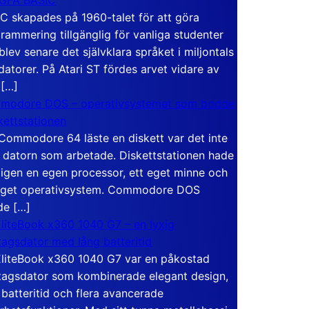
C skapades på 1960-talet för att göra
rammering tillgänglig för vanliga studenter
blev senare det självklara språket i miljontals
atorer. På Atari ST fördes arvet vidare av
 […]
modore DOS – operativsystemet som bodde
skettstationen
Commodore 64 läste en diskett var det inte
 datorn som arbetade. Diskettstationen hade
igen en egen processor, ett eget minne och
eget operativsystem. Commodore DOS
de […]
liteBook x360 1040 G7 – en lyxig
tagsdator med lång batteritid
liteBook x360 1040 G7 var en påkostad
tagsdator som kombinerade elegant design,
 batteritid och flera avancerade