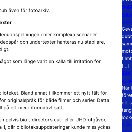
Dubb
ub även för fotoarkiv.
meka
stor
exter
Geva
videouppspelningen i mer komplexa scenarier.
dubb
eospår och undertexter hanteras nu stabilare,
samm
ligt.
moto
film
ot som länge varit en källa till irritation för
[…]
IBM 
ut s
När 
lioteket. Bland annat tillkommer ett nytt fält för
före
ör originalspråk för både filmer och serier. Detta
ett 
l på ett mer informativt sätt.
tang
lock
empelvis bio-, director’s cut- eller UHD-utgåvor,
Från
pha 1, där biblioteksuppdateringar kunde misslyckas
och