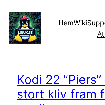
Hoppa
till
innehåll
Hem
Wiki
Supp
At
Kodi 22 ”Piers” 
stort kliv fram 