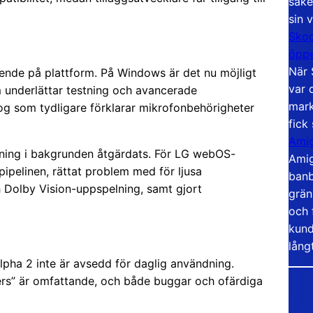
säke
sin 
Skoo
öppe
När 
roende på plattform. På Windows är det nu möjligt
var 
m underlättar testning och avancerade
mark
log som tydligare förklarar mikrofonbehörigheter
fick
Amig
ing i bakgrunden åtgärdats. För LG webOS-
Amig
ipelinen, rättat problem med för ljusa
banb
 Dolby Vision-uppspelning, samt gjort
grän
och 
kund
lång
Alpha 2 inte är avsedd för daglig användning.
ers” är omfattande, och både buggar och ofärdiga