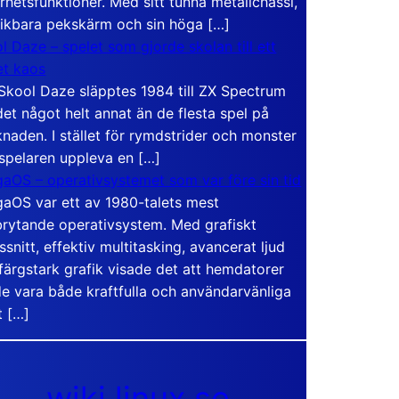
rhetsfunktioner. Med sitt tunna metallchassi,
vikbara pekskärm och sin höga […]
l Daze – spelet som gjorde skolan till ett
t kaos
Skool Daze släpptes 1984 till ZX Spectrum
det något helt annat än de flesta spel på
naden. I stället för rymdstrider och monster
 spelaren uppleva en […]
aOS – operativsystemet som var före sin tid
aOS var ett av 1980-talets mest
rytande operativsystem. Med grafiskt
ssnitt, effektiv multitasking, avancerat ljud
färgstark grafik visade det att hemdatorer
e vara både kraftfulla och användarvänliga
t […]
wiki.linux.se