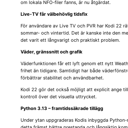
om lokala NFO-filer fanns, är nu åtgärdat.
Live-TV får välbehövlig tidsfix
För användare av Live TV och PVR har Kodi 22 rät
sommar- och vintertid. Det är kanske inte den
det varit ett långvarigt och praktiskt problem.
Väder, gränssnitt och grafik
Väderfunktionen får ett lyft genom ett nytt Weathe
frihet än tidigare. Samtidigt har både väderfönst
förbättrar stabilitet och användbarhet.
Kodi 22 gör det också möjligt att explicit ange til
kontroll över det visuella uttrycket.
Python 3.13 – framtidssäkrade tillägg
Under ytan uppgraderas Kodis inbyggda Python-mil
detta främst bättre prestanda och långsiktig kompat