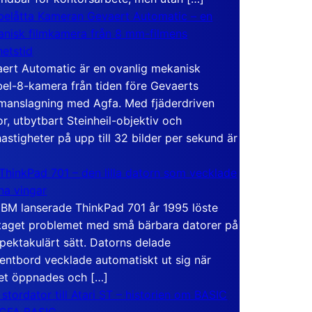
elåtta Kameran Gevaert Automatic – en
nisk filmkamera från 8 mm-filmens
hetstid
ert Automatic är en ovanlig mekanisk
el-8-kamera från tiden före Gevaerts
anslagning med Agfa. Med fjäderdriven
r, utbytbart Steinheil-objektiv och
hastigheter på upp till 32 bilder per sekund är
ThinkPad 701 – den lilla datorn som vecklade
ina vingar
IBM lanserade ThinkPad 701 år 1995 löste
taget problemet med små bärbara datorer på
spektakulärt sätt. Datorns delade
entbord vecklade automatiskt ut sig när
et öppnades och […]
 stordator till Atari ST – historien om BASIC
 GFA BASIC