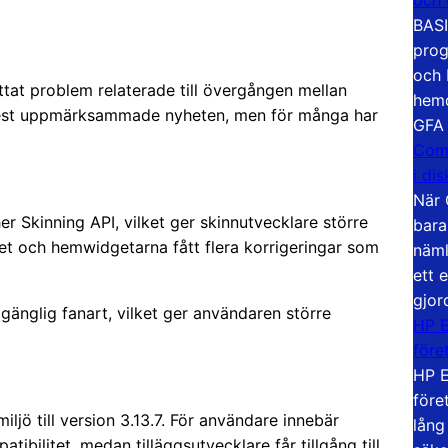
BASI
prog
och 
tat problem relaterade till övergången mellan
hemd
 mest uppmärksammade nyheten, men för många har
GFA
Com
i di
När 
r Skinning API, vilket ger skinnutvecklare större
bara
ret och hemwidgetarna fått flera korrigeringar som
näml
ett 
gjor
lgänglig fanart, vilket ger användaren större
HP E
före
HP E
före
jö till version 3.13.7. För användare innebär
lång
ibilitet, medan tilläggsutvecklare får tillgång till