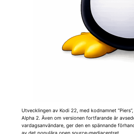
Utvecklingen av Kodi 22, med kodnamnet ”Piers”, b
Alpha 2. Även om versionen fortfarande är avsedd
vardagsanvändare, ger den en spännande förhands
av det populära open source-mediacentret.