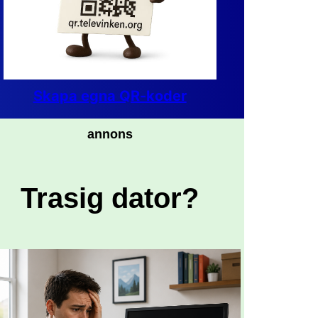
Skapa egna QR-koder
annons
Trasig dator?