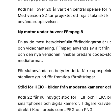
Kodi har i över 20 år varit en central spelare fö
Med version 22 tar projektet ett rejält tekniskt k
användarupplevelsen.
Ny motor under huven: FFmpeg 8
En av de mest betydelsefulla förändringarna är up
och videohantering. FFmpeg används av allt från w
och den nya versionen innebär bredare codec-st
mediaformat.
För slutanvändaren betyder detta färre uppspelni
stabilare grund för framtida förbättringar.
Stöd för HEIC – bilder från moderna kameror oc
Kodi 22 får nu inbyggt stöd för HEIF och HEIC, b
smartphones och digitalkameror. Tidigare krävdes
direkt i Kodi, precis som JPEG och PNG.