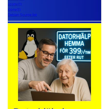
uconv(1)
iconv(1)
Debian Source list