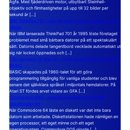
Agfa. Med fjäderdriven motor, utbytbart Steinheil-
objektiv och filmhastigheter på upp till 32 bilder per
sekund är […]
IBM ThinkPad 701 – den lilla datorn som vecklade ut sina
vingar
När IBM lanserade ThinkPad 701 år 1995 löste företaget
problemet med små bärbara datorer på ett spektakulärt
sätt. Datorns delade tangentbord vecklade automatiskt ut
sig när locket öppnades och […]
Från stordator till Atari ST – historien om BASIC och GFA
BASIC
BASIC skapades på 1960-talet för att göra
programmering tillgänglig för vanliga studenter och blev
senare det självklara språket i miljontals hemdatorer. På
Atari ST fördes arvet vidare av GFA […]
Commodore DOS – operativsystemet som bodde i
diskettstationen
När Commodore 64 läste en diskett var det inte bara
datorn som arbetade. Diskettstationen hade nämligen en
egen processor, ett eget minne och ett eget
operativsystem. Commodore DOS gjorde […]