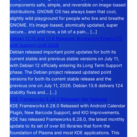
components safe, simple, and reversible on image-based
distributions. GNOME OS has always been that cool,
slightly wild playground for people who live and breathe
GNOME. It’s image-based, atomically updated, super
secure… and until now, a bit of a pain… […]
Debian 12.15 and 13.6 Released: Bookworm Enters LTS
with Support Until 2028
Debian released important point updates for both its
current stable and previous stable versions on July 11,
with Debian 12 officially entering its Long Term Support
phase. The Debian project released updated point
versions for both its current stable release and the
previous one on July 11, 2026. Debian 13.6 delivers 124
stability fixes and… […]
KDE Frameworks 6.28.0 Released: Key Features
KDE Frameworks 6.28.0 Released with Android Calendar
Plugin, New Barcode Support, and KIO Improvements.
KDE has released Frameworks 6.28.0, the latest monthly
update to its set of over 80 libraries that form the
foundation of Plasma and most KDE applications. This