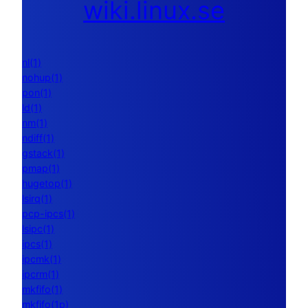
wiki.linux.se
nl(1)
nohup(1)
pon(1)
ld(1)
nm(1)
ndiff(1)
gstack(1)
pmap(1)
hugetop(1)
lsirq(1)
pcp-ipcs(1)
lsipc(1)
ipcs(1)
ipcmk(1)
ipcrm(1)
mkfifo(1)
mkfifo(1p)