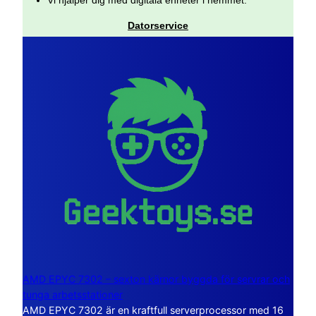
Datorservice
AMD EPYC 7302 – sexton kärnor byggda för servrar och
tunga arbetsstationer
AMD EPYC 7302 är en kraftfull serverprocessor med 16