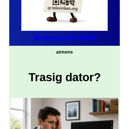
Skapa egna QR-koder
annons
Trasig dator?