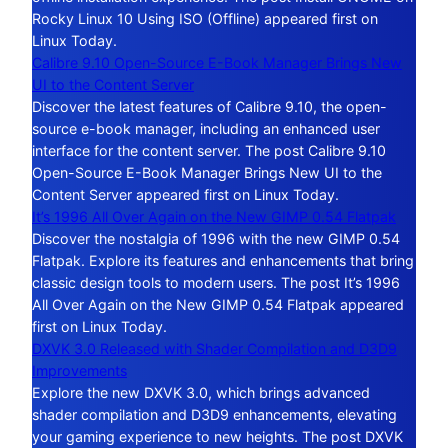
Rocky Linux 10 Using ISO (Offline) appeared first on
Linux Today.
Calibre 9.10 Open-Source E-Book Manager Brings New
UI to the Content Server
Discover the latest features of Calibre 9.10, the open-
source e-book manager, including an enhanced user
interface for the content server. The post Calibre 9.10
Open-Source E-Book Manager Brings New UI to the
Content Server appeared first on Linux Today.
It’s 1996 All Over Again on the New GIMP 0.54 Flatpak
Discover the nostalgia of 1996 with the new GIMP 0.54
Flatpak. Explore its features and enhancements that bring
classic design tools to modern users. The post It’s 1996
All Over Again on the New GIMP 0.54 Flatpak appeared
first on Linux Today.
DXVK 3.0 Released with Shader Compilation and D3D9
Improvements
Explore the new DXVK 3.0, which brings advanced
shader compilation and D3D9 enhancements, elevating
your gaming experience to new heights. The post DXVK