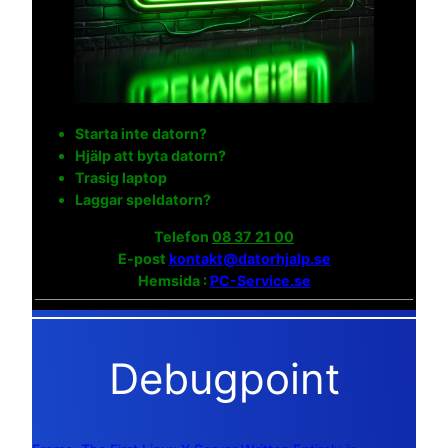
Starta inte datorn?
Hjälp att byta datorn?
Trasig laptop
Laggar speldatorn?
Telefon
08 37 21 00
E-post
kontakt@datorhjalp.se
Hemsida :
PC-Service.se
Debugpoint