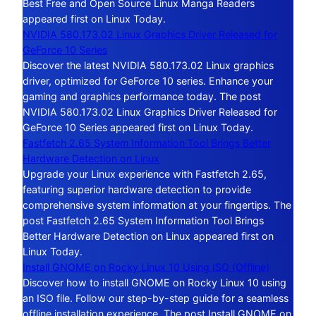
Best Free and Open Source Linux Manga Readers
appeared first on Linux Today.
NVIDIA 580.173.02 Linux Graphics Driver Released for
GeForce 10 Series
Discover the latest NVIDIA 580.173.02 Linux graphics
driver, optimized for GeForce 10 series. Enhance your
gaming and graphics performance today. The post
NVIDIA 580.173.02 Linux Graphics Driver Released for
GeForce 10 Series appeared first on Linux Today.
Fastfetch 2.65 System Information Tool Brings Better
Hardware Detection on Linux
Upgrade your Linux experience with Fastfetch 2.65,
featuring superior hardware detection to provide
comprehensive system information at your fingertips. The
post Fastfetch 2.65 System Information Tool Brings
Better Hardware Detection on Linux appeared first on
Linux Today.
Install GNOME on Rocky Linux 10 Using ISO (Offline)
Discover how to install GNOME on Rocky Linux 10 using
an ISO file. Follow our step-by-step guide for a seamless
offline installation experience. The post Install GNOME on