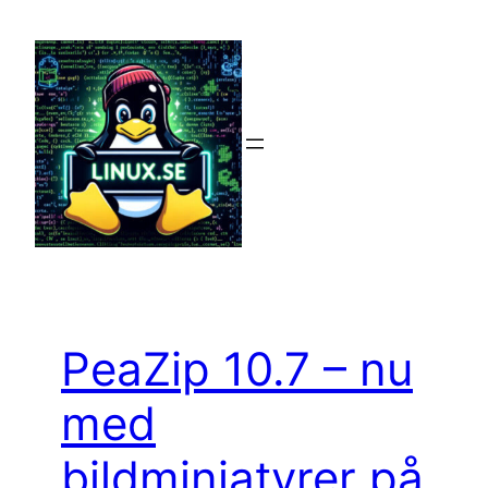
Hoppa
till
innehåll
PeaZip 10.7 – nu
med
bildminiatyrer på