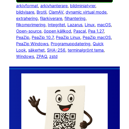
arkivformat
, 
arkivhanterare
, 
bildminiatyrer
, 
bildvisare
, 
Brotli
, 
ClamAV
, 
dynamic virtual mode
, 
extrahering
, 
filarkiverare
, 
filhantering
, 
filkomprimering
, 
Integritet
, 
Lazarus
, 
Linux
, 
macOS
, 
Open-source
, 
öppen källkod
, 
Pascal
, 
Pea 1.27
, 
PeaZip
, 
PeaZip 10.7
, 
PeaZip Linux
, 
PeaZip macOS
, 
PeaZip Windows
, 
Programuppdatering
, 
Quick
Look
, 
säkerhet
, 
SHA-256
, 
terminalgrönt tema
, 
Windows
, 
ZPAQ
, 
zstd