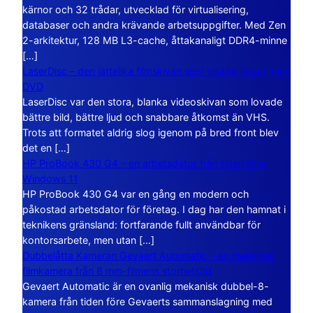
kärnor och 32 trådar, utvecklad för virtualisering,
databaser och andra krävande arbetsuppgifter. Med Zen
2-arkitektur, 128 MB L3-cache, åttakanaligt DDR4-minne
[…]
LaserDisc – den jättelika filmskivan som visade vägen mot
DVD
LaserDisc var den stora, blanka videoskivan som lovade
bättre bild, bättre ljud och snabbare åtkomst än VHS.
Trots att formatet aldrig slog igenom på bred front blev
det en […]
HP ProBook 430 G4 – en arbetsdator från tiden före
Windows 11
HP ProBook 430 G4 var en gång en modern och
påkostad arbetsdator för företag. I dag har den hamnat i
teknikens gränsland: fortfarande fullt användbar för
kontorsarbete, men utan […]
Dubbelåtta Kameran Gevaert Automatic – en mekanisk
filmkamera från 8 mm-filmens storhetstid
Gevaert Automatic är en ovanlig mekanisk dubbel-8-
kamera från tiden före Gevaerts sammanslagning med