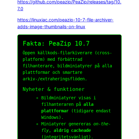
https://github.com/peazip/PeaZip/releases/tag/10.
7.0
https://linuxiac.com/peazip-10-7-file-archiver-
adds-image-thumbnails-on-linux
Fakta: PeaZip 10.7
Öppen källkods-filarkiverare (cross-
platform) med förbättrad
filhanterare, bildminiatyrer på alla
plattformar och smartare
arkiv-/extraheringsflöden.
Nyheter & funktioner
Bildminiatyrer visas i
filhanteraren på
alla
plattformar
(tidigare endast
Windows).
Miniatyrer genereras
on-the-
fly
,
aldrig cacheade
(integritetsvänligt).