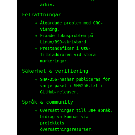
arkiv.
Felrättningar
Åtgärdade problem med
CRC-
visning
.
Fixade fokusproblem på
Linux/BSD-skrivbord.
Prestandafixar i
Qt6
-
filbläddraren vid stora
markeringar.
Säkerhet & verifiering
SHA-256
-hashar publiceras för
varje paket i
SHA256.txt
i
GitHub-releaser.
Språk & community
Översättningar till
30+ språk
;
bidrag välkomnas via
projektets
översättningsresurser.