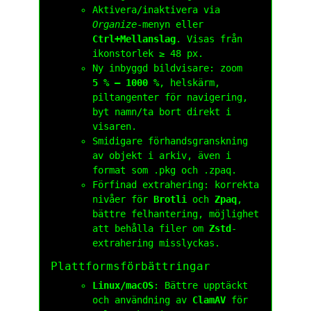
Aktivera/inaktivera via
Organize
-menyn eller
Ctrl+Mellanslag
. Visas från
ikonstorlek ≥ 48 px.
Ny inbyggd bildvisare: zoom
5 % – 1000 %
, helskärm,
piltangenter för navigering,
byt namn/ta bort direkt i
visaren.
Smidigare förhandsgranskning
av objekt i arkiv, även i
format som
.pkg
och
.zpaq
.
Förfinad extrahering: korrekta
nivåer för
Brotli
och
Zpaq
,
bättre felhantering, möjlighet
att behålla filer om
Zstd
-
extrahering misslyckas.
Plattformsförbättringar
Linux/macOS
: Bättre upptäckt
och användning av
ClamAV
för