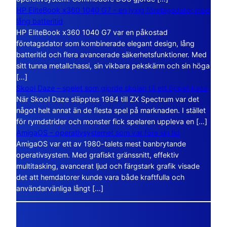
HP EliteBook x360 1040 G7 – en lyxig företagsdator med
lång batteritid
HP EliteBook x360 1040 G7 var en påkostad
företagsdator som kombinerade elegant design, lång
batteritid och flera avancerade säkerhetsfunktioner. Med
sitt tunna metallchassi, sin vikbara pekskärm och sin höga
[…]
Skool Daze – spelet som gjorde skolan till ett öppet kaos
När Skool Daze släpptes 1984 till ZX Spectrum var det
något helt annat än de flesta spel på marknaden. I stället
för rymdstrider och monster fick spelaren uppleva en […]
AmigaOS – operativsystemet som var före sin tid
AmigaOS var ett av 1980-talets mest banbrytande
operativsystem. Med grafiskt gränssnitt, effektiv
multitasking, avancerat ljud och färgstark grafik visade
det att hemdatorer kunde vara både kraftfulla och
användarvänliga långt […]