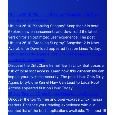
Ubuntu 26.10 “Stonking Stingray” Snapshot 2 Is Now
Available for Download
Ubuntu 26.10 "Stonking Stingray" Snapshot 2 is here!
Explore new enhancements and download the latest
version for an optimized user experience. The post
Ubuntu 26.10 “Stonking Stingray” Snapshot 2 Is Now
Available for Download appeared first on Linux Today.
Linux Gets Dirty Again: DirtyClone Kernel Flaw Can Lead
to Local Root Access
Discover the DirtyClone kernel flaw in Linux that poses a
risk of local root access. Learn how this vulnerability can
impact your system's security. The post Linux Gets Dirty
Again: DirtyClone Kernel Flaw Can Lead to Local Root
Access appeared first on Linux Today.
15 Best Free and Open Source Linux Manga Readers
Uncover the top 15 free and open-source Linux manga
readers. Enhance your reading experience with our
curated list of the best applications available. The post 15