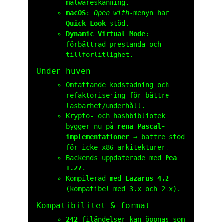
malwareskanning.
macOS
:
Open with
-menyn har
Quick Look
-stöd.
Dynamic Virtual Mode
:
förbättrad prestanda och
tillförlitlighet.
Under huven
Omfattande kodstädning och
refaktorisering för bättre
läsbarhet/underhåll.
Krypto- och hashbibliotek
bygger nu på
rena Pascal-
implementationer
→ bättre stöd
för icke-x86-arkitekturer.
Backends uppdaterade med
Pea
1.27
.
Kompilerad med
Lazarus 4.2
(kompatibel med 3.x och 2.x).
Kompatibilitet & format
242
filändelser kan öppnas som