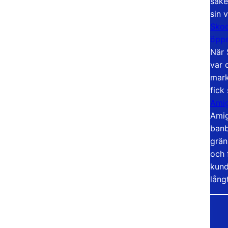
säke
sin 
Skoo
öppe
När 
var 
mark
fick
Amig
Amig
banb
grän
och 
kund
lång