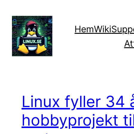
Hoppa
till
innehåll
Hem
Wiki
Supp
At
Linux fyller 34 
hobbyprojekt ti