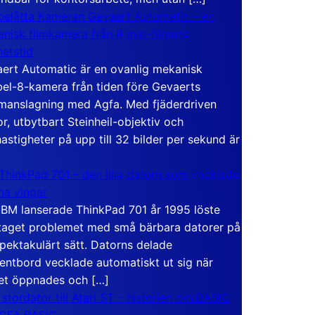
elåtta Kameran Gevaert Automatic – en
nisk filmkamera från 8 mm-filmens
hetstid
ert Automatic är en ovanlig mekanisk
el-8-kamera från tiden före Gevaerts
anslagning med Agfa. Med fjäderdriven
r, utbytbart Steinheil-objektiv och
hastigheter på upp till 32 bilder per sekund är
ThinkPad 701 – den lilla datorn som vecklade
ina vingar
IBM lanserade ThinkPad 701 år 1995 löste
taget problemet med små bärbara datorer på
spektakulärt sätt. Datorns delade
entbord vecklade automatiskt ut sig när
et öppnades och […]
 stordator till Atari ST – historien om BASIC
 GFA BASIC