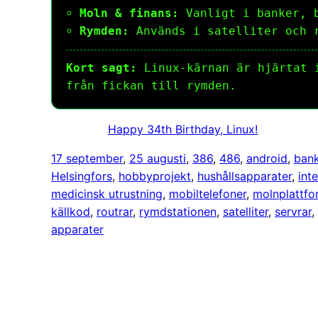
Moln & finans:
Vanligt i banker, b
Rymden:
Används i satelliter och 
Kort sagt:
Linux-kärnan är hjärtat i
från fickan till rymden.
Happy 34th Birthday, Linux!
17 september
, 
25 augusti
, 
386
, 
486
, 
android
, 
bank
Helsingfors
, 
hobbyprojekt
, 
hushållsapparater
, 
int
medicinsk utrustning
, 
mobiltelefoner
, 
molnplattfo
källkod
, 
routrar
, 
rymdstationen
, 
satelliter
, 
servrar
, 
apparater