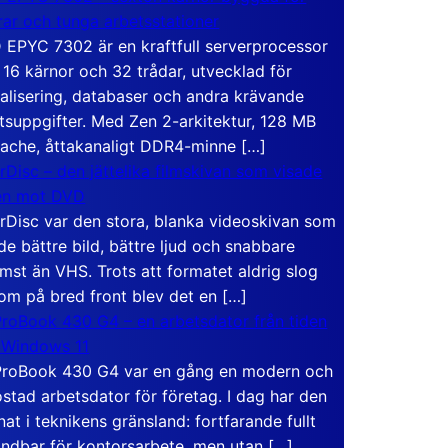
rar och tunga arbetsstationer
EPYC 7302 är en kraftfull serverprocessor
16 kärnor och 32 trådar, utvecklad för
ualisering, databaser och andra krävande
tsuppgifter. Med Zen 2-arkitektur, 128 MB
ache, åttakanaligt DDR4-minne […]
rDisc – den jättelika filmskivan som visade
en mot DVD
rDisc var den stora, blanka videoskivan som
de bättre bild, bättre ljud och snabbare
mst än VHS. Trots att formatet aldrig slog
om på bred front blev det en […]
roBook 430 G4 – en arbetsdator från tiden
 Windows 11
roBook 430 G4 var en gång en modern och
stad arbetsdator för företag. I dag har den
at i teknikens gränsland: fortfarande fullt
ndbar för kontorsarbete, men utan […]