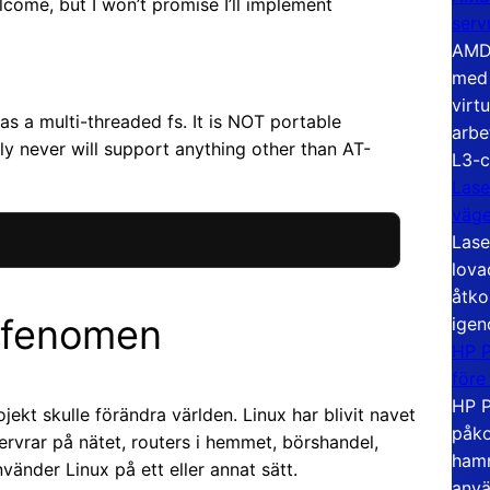
ome, but I won’t promise I’ll implement
serv
AMD 
med 
virt
has a multi-threaded fs. It is NOT portable
arbe
ly never will support anything other than AT-
L3-c
Lase
väg
Lase
lova
åtko
t fenomen
igen
HP P
före
HP P
jekt skulle förändra världen. Linux har blivit navet
påko
servrar på nätet, routers i hemmet, börshandel,
hamn
vänder Linux på ett eller annat sätt.
anvä