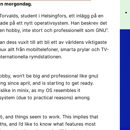
ngen morgondag.
orvalds, student i Helsingfors, ett inlägg på en
tade på ett nytt operativsystem. Han beskrev det
en hobby, inte stort och professionellt som GNU”.
dess vuxit till att bli ett av världens viktigaste
nux allt från mobiltelefoner, smarta prylar och TV-
nternationella rymdstationen.
hobby, won’t be big and professional like gnu)
g since april, and is starting to get ready.
islike in minix, as my OS resembles it
-system (due to practical reasons) among
0), and things seem to work. This implies that
nths, and I’d like to know what features most
AMD 