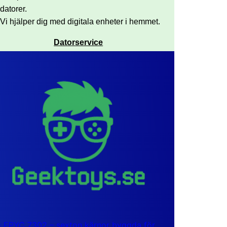
datorer.
Vi hjälper dig med digitala enheter i hemmet.
Datorservice
EPYC 7302 – sexton kärnor byggda för