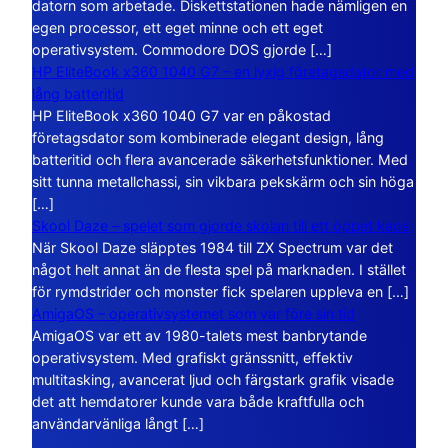
datorn som arbetade. Diskettstationen hade nämligen en
egen processor, ett eget minne och ett eget
operativsystem. Commodore DOS gjorde […]
HP EliteBook x360 1040 G7 – en lyxig företagsdator med
lång batteritid
HP EliteBook x360 1040 G7 var en påkostad
företagsdator som kombinerade elegant design, lång
batteritid och flera avancerade säkerhetsfunktioner. Med
sitt tunna metallchassi, sin vikbara pekskärm och sin höga
[…]
Skool Daze – spelet som gjorde skolan till ett öppet kaos
När Skool Daze släpptes 1984 till ZX Spectrum var det
något helt annat än de flesta spel på marknaden. I stället
för rymdstrider och monster fick spelaren uppleva en […]
AmigaOS – operativsystemet som var före sin tid
AmigaOS var ett av 1980-talets mest banbrytande
operativsystem. Med grafiskt gränssnitt, effektiv
multitasking, avancerat ljud och färgstark grafik visade
det att hemdatorer kunde vara både kraftfulla och
användarvänliga långt […]