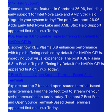
Strix Halo Support
Discover the latest features in Coreboot 26.06, including
early support for Intel Nova Lake and AMD Strix Halo.
Upgrade your system today! The post Coreboot 26.06
Adds Early Intel Nova Lake and AMD Strix Halo Support
appeared first on Linux Today.
KDE Plasma 6.8 to Enable Triple Buffering by Default for
NVIDIA GPUs
Discover how KDE Plasma 6.8 enhances performance
with triple buffering enabled by default for NVIDIA GPUs,
improving your visual experience. The post KDE Plasma
6.8 to Enable Triple Buffering by Default for NVIDIA GPUs
appeared first on Linux Today.
7 Best Free and Open Source Terminal-Based Serial
Terminals
Explore our top 7 free and open-source terminal-based
serial terminals. Find the perfect tool to streamline your
serial communication tasks today. The post 7 Best Free
and Open Source Terminal-Based Serial Terminals
appeared first on Linux Today.