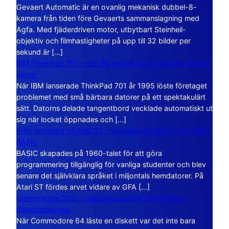
Gevaert Automatic är en ovanlig mekanisk dubbel-8-
kamera från tiden före Gevaerts sammanslagning med
Agfa. Med fjäderdriven motor, utbytbart Steinheil-
objektiv och filmhastigheter på upp till 32 bilder per
sekund är […]
IBM ThinkPad 701 – den lilla datorn som vecklade ut sina
vingar
När IBM lanserade ThinkPad 701 år 1995 löste företaget
problemet med små bärbara datorer på ett spektakulärt
sätt. Datorns delade tangentbord vecklade automatiskt ut
sig när locket öppnades och […]
Från stordator till Atari ST – historien om BASIC och GFA
BASIC
BASIC skapades på 1960-talet för att göra
programmering tillgänglig för vanliga studenter och blev
senare det självklara språket i miljontals hemdatorer. På
Atari ST fördes arvet vidare av GFA […]
Commodore DOS – operativsystemet som bodde i
diskettstationen
När Commodore 64 läste en diskett var det inte bara