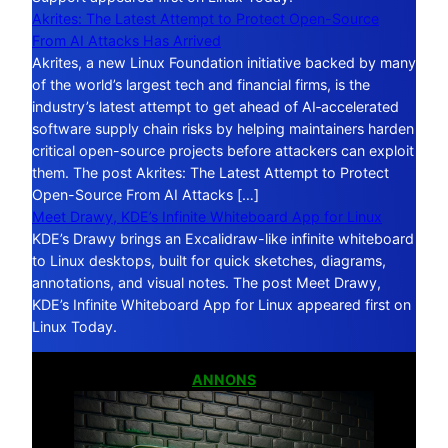
Akrites: The Latest Attempt to Protect Open-Source
From AI Attacks Has Arrived
Akrites, a new Linux Foundation initiative backed by many
of the world’s largest tech and financial firms, is the
industry’s latest attempt to get ahead of AI‑accelerated
software supply chain risks by helping maintainers harden
critical open-source projects before attackers can exploit
them. The post Akrites: The Latest Attempt to Protect
Open-Source From AI Attacks […]
Meet Drawy, KDE’s Infinite Whiteboard App for Linux
KDE’s Drawy brings an Excalidraw-like infinite whiteboard
to Linux desktops, built for quick sketches, diagrams,
annotations, and visual notes. The post Meet Drawy,
KDE’s Infinite Whiteboard App for Linux appeared first on
Linux Today.
ANNONS