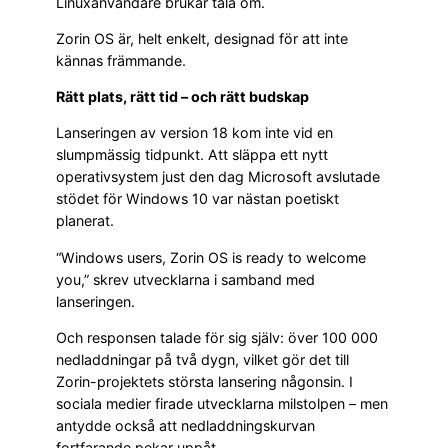
Linuxanvändare brukar tala om.
Zorin OS är, helt enkelt, designad för att inte
kännas främmande.
Rätt plats, rätt tid – och rätt budskap
Lanseringen av version 18 kom inte vid en
slumpmässig tidpunkt. Att släppa ett nytt
operativsystem just den dag Microsoft avslutade
stödet för Windows 10 var nästan poetiskt
planerat.
“Windows users, Zorin OS is ready to welcome
you,” skrev utvecklarna i samband med
lanseringen.
Och responsen talade för sig själv: över 100 000
nedladdningar på två dygn, vilket gör det till
Zorin-projektets största lansering någonsin. I
sociala medier firade utvecklarna milstolpen – men
antydde också att nedladdningskurvan
fortfarande pekar uppåt.