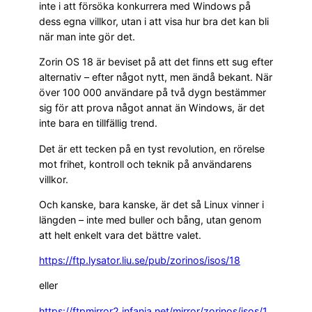
inte i att försöka konkurrera med Windows på
dess egna villkor, utan i att visa hur bra det kan bli
när man inte gör det.
Zorin OS 18 är beviset på att det finns ett sug efter
alternativ – efter något nytt, men ändå bekant. När
över 100 000 användare på två dygn bestämmer
sig för att prova något annat än Windows, är det
inte bara en tillfällig trend.
Det är ett tecken på en tyst revolution, en rörelse
mot frihet, kontroll och teknik på användarens
villkor.
Och kanske, bara kanske, är det så Linux vinner i
längden – inte med buller och bång, utan genom
att helt enkelt vara det bättre valet.
https://ftp.lysator.liu.se/pub/zorinos/isos/18
eller
https://ftpmirror2.infania.net/mirror/zorinos/isos/1