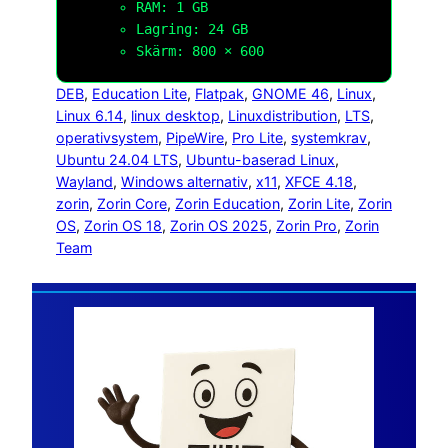
RAM: 1 GB
Lagring: 24 GB
Skärm: 800 × 600
DEB
, 
Education Lite
, 
Flatpak
, 
GNOME 46
, 
Linux
, 
Linux 6.14
, 
linux desktop
, 
Linuxdistribution
, 
LTS
, 
operativsystem
, 
PipeWire
, 
Pro Lite
, 
systemkrav
, 
Ubuntu 24.04 LTS
, 
Ubuntu-baserad Linux
, 
Wayland
, 
Windows alternativ
, 
x11
, 
XFCE 4.18
, 
zorin
, 
Zorin Core
, 
Zorin Education
, 
Zorin Lite
, 
Zorin
OS
, 
Zorin OS 18
, 
Zorin OS 2025
, 
Zorin Pro
, 
Zorin
Team