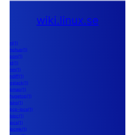
wiki.linux.se
nl(1)
nohup(1)
pon(1)
ld(1)
nm(1)
ndiff(1)
gstack(1)
pmap(1)
hugetop(1)
lsirq(1)
pcp-ipcs(1)
lsipc(1)
ipcs(1)
ipcmk(1)