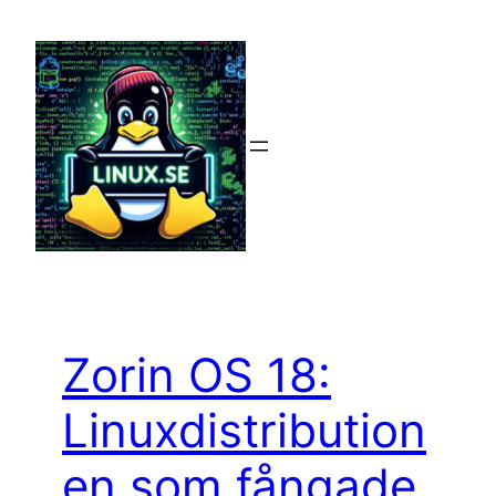
Hoppa
till
innehåll
Zorin OS 18:
Linuxdistribution
en som fångade