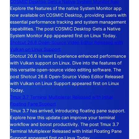
COSMIC Desktop Gets a Native System Monitor App
Explore the features of the native System Monitor app
now available on COSMIC Desktop, providing users with
essential performance tracking and system management
capabilities. The post COSMIC Desktop Gets a Native
System Monitor App appeared first on Linux Today.
Shotcut 26.6 Open-Source Video Editor Released with
Vulkan on Linux Support
Shotcut 26.6 is here! Experience enhanced performance
with Vulkan support on Linux. Dive into the features of
this versatile open-source video editing software. The
post Shotcut 26.6 Open-Source Video Editor Released
with Vulkan on Linux Support appeared first on Linux
Today.
Tmux 3.7 Terminal Multiplexer Released with Initial
Floating Pane Support
Tmux 3.7 has arrived, introducing floating pane support.
Explore how this update can improve your terminal
workflow and boost productivity. The post Tmux 3.7
Terminal Multiplexer Released with Initial Floating Pane
Support appeared first on Linux Today.