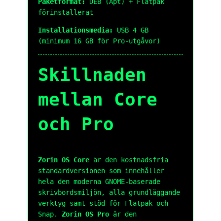
Paketformat:
DEB (Apt) + Flatpak
förinstallerat
Installationsmedia:
USB 4 GB
(minimum 16 GB för Pro-utgåvor)
Skillnaden
mellan Core
och Pro
Zorin OS Core
är den kostnadsfria
standardversionen som innehåller
hela den moderna GNOME-baserade
skrivbordsmiljön, alla grundläggande
verktyg samt stöd för Flatpak och
Snap.
Zorin OS Pro
är den