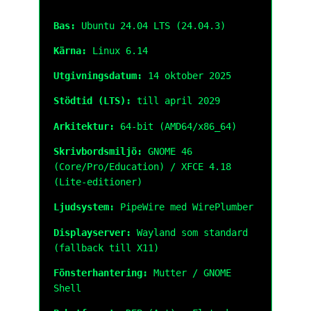
Bas:
Ubuntu 24.04 LTS (24.04.3)
Kärna:
Linux 6.14
Utgivningsdatum:
14 oktober 2025
Stödtid (LTS):
till april 2029
Arkitektur:
64-bit (AMD64/x86_64)
Skrivbordsmiljö:
GNOME 46
(Core/Pro/Education) / XFCE 4.18
(Lite-editioner)
Ljudsystem:
PipeWire med WirePlumber
Displayserver:
Wayland som standard
(fallback till X11)
Fönsterhantering:
Mutter / GNOME
Shell