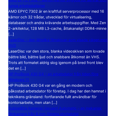
tunga arbetsstationer
AMD EPYC 7302 är en kraftfull serverprocessor med 16
kärnor och 32 trådar, utvecklad för virtualisering,
databaser och andra krävande arbetsuppgifter. Med Zen
2-arkitektur, 128 MB L3-cache, åttakanaligt DDR4-minne
[…]
LaserDisc – den jättelika filmskivan som visade vägen mot
DVD
LaserDisc var den stora, blanka videoskivan som lovade
bättre bild, bättre ljud och snabbare åtkomst än VHS.
Trots att formatet aldrig slog igenom på bred front blev
det en […]
HP ProBook 430 G4 – en arbetsdator från tiden före
Windows 11
HP ProBook 430 G4 var en gång en modern och
påkostad arbetsdator för företag. I dag har den hamnat i
teknikens gränsland: fortfarande fullt användbar för
kontorsarbete, men utan […]
Dubbelåtta Kameran Gevaert Automatic – en mekanisk
filmkamera från 8 mm-filmens storhetstid