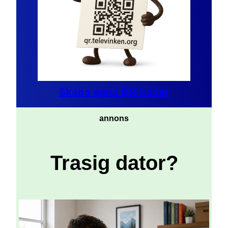
Skapa egna QR-koder
annons
Trasig dator?