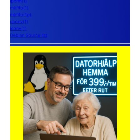
ipcrm(1)
mkfifo(1)
mkfifo(1p)
uconv(1)
iconv(1)
Debian Source list