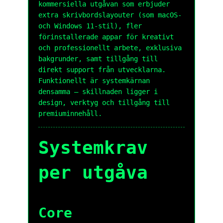
kommersiella utgåvan som erbjuder
extra skrivbordslayouter (som macOS-
och Windows 11-stil), fler
förinstallerade appar för kreativt
och professionellt arbete, exklusiva
bakgrunder, samt tillgång till
direkt support från utvecklarna.
Funktionellt är systemkärnan
densamma – skillnaden ligger i
design, verktyg och tillgång till
premiuminnehåll.
Systemkrav
per utgåva
Core