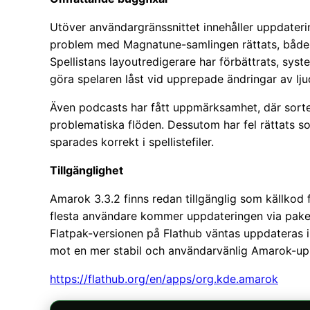
Utöver användargränssnittet innehåller uppdaterin
problem med Magnatune-samlingen rättats, både n
Spellistans layoutredigerare har förbättrats, sys
göra spelaren låst vid upprepade ändringar av lj
Även podcasts har fått uppmärksamhet, där sorter
problematiska flöden. Dessutom har fel rättats s
sparades korrekt i spellistefiler.
Tillgänglighet
Amarok 3.3.2 finns redan tillgänglig som källkod
flesta användare kommer uppdateringen via paketf
Flatpak-versionen på Flathub väntas uppdateras 
mot en mer stabil och användarvänlig Amarok-up
https://flathub.org/en/apps/org.kde.amarok