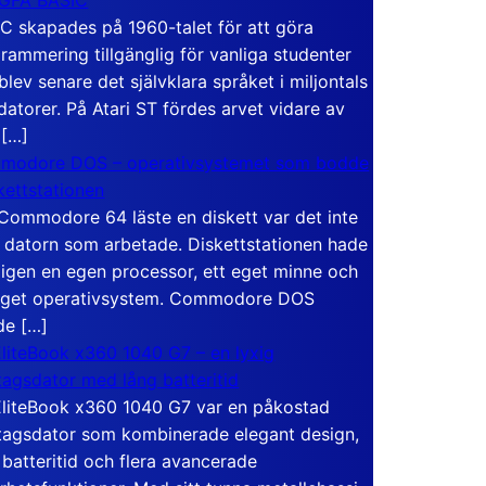
C skapades på 1960-talet för att göra
rammering tillgänglig för vanliga studenter
blev senare det självklara språket i miljontals
atorer. På Atari ST fördes arvet vidare av
 […]
modore DOS – operativsystemet som bodde
skettstationen
Commodore 64 läste en diskett var det inte
 datorn som arbetade. Diskettstationen hade
igen en egen processor, ett eget minne och
eget operativsystem. Commodore DOS
de […]
liteBook x360 1040 G7 – en lyxig
tagsdator med lång batteritid
liteBook x360 1040 G7 var en påkostad
tagsdator som kombinerade elegant design,
 batteritid och flera avancerade