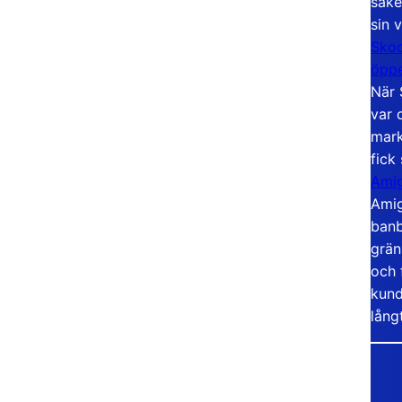
säke
sin 
Skoo
öppe
När 
var 
mark
fick
Amig
Amig
banb
grän
och 
kund
lång