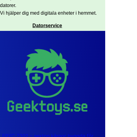
datorer.
Vi hjälper dig med digitala enheter i hemmet.
Datorservice
EPYC 7302 – sexton kärnor byggda för