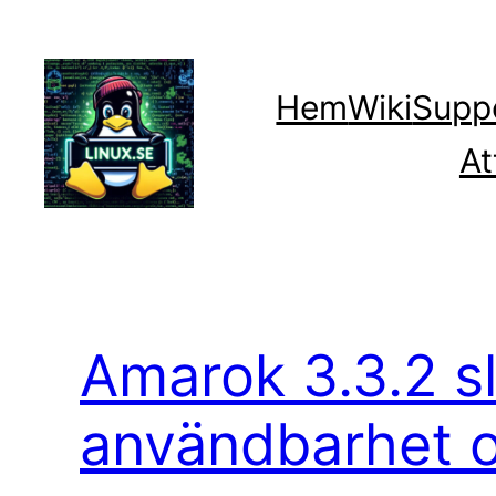
Hoppa
till
innehåll
Hem
Wiki
Supp
At
Amarok 3.3.2 s
användbarhet oc