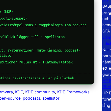
BASI
x (KDE)
prog
och 
uggfixsläppet)
hemd
tidsstämpel syns i taggdialogen (om backend
GFA
Com
belklick lägger till i spellistan
i di
När 
t, systemnotiser, mute-låsning, podcast-
bara
llistor
näml
ibutioner rullas ut • Flathub/Flatpak
ett 
gjor
utions pakethanterare eller på Flathub.
HP E
före
ramvara
, 
KDE
, 
KDE community
, 
KDE Frameworks
, 
HP E
pen-source
, 
podcasts
, 
spellistor
före
lång