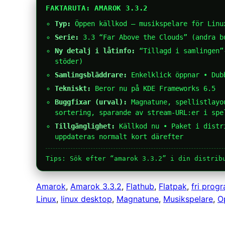
FAKTARUTA: AMAROK 3.3.2
Typ:
Öppen källkod – musikspelare för Linu
Serie:
3.3 “Far Above the Clouds” (andra b
Ny detalj i låtinfo:
“Tillagd i samlingen”-
stöder)
Samlingsbläddrare:
Enkelklick öppnar • Dub
Tekniskt:
Beror nu på KDE Frameworks 6.5
Buggfixar (urval):
Magnatune, spellistlayou
sortering, sparande av stream-URL:er i spe
Tillgänglighet:
Källkod nu • Paket i distr
uppdateras normalt kort därefter
Tips: Sök efter “amarok 3.3.2” i din distrib
Amarok
, 
Amarok 3.3.2
, 
Flathub
, 
Flatpak
, 
fri prog
Linux
, 
linux desktop
, 
Magnatune
, 
Musikspelare
, 
O