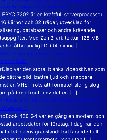
rar och tunga arbetsstationer
EPYC 7302 är en kraftfull serverprocessor
16 kärnor och 32 trådar, utvecklad för
ualisering, databaser och andra krävande
tsuppgifter. Med Zen 2-arkitektur, 128 MB
ache, åttakanaligt DDR4-minne […]
rDisc – den jättelika filmskivan som visade
en mot DVD
rDisc var den stora, blanka videoskivan som
de bättre bild, bättre ljud och snabbare
mst än VHS. Trots att formatet aldrig slog
om på bred front blev det en […]
roBook 430 G4 – en arbetsdator från tiden
 Windows 11
roBook 430 G4 var en gång en modern och
stad arbetsdator för företag. I dag har den
at i teknikens gränsland: fortfarande fullt
ndbar för kontorsarbete, men utan […]