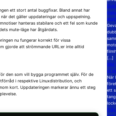
Dubb
gen ett stort antal buggfixar. Bland annat har
meka
är det gäller uppdateringar och uppspelning.
stor
temnotiser hanteras stabilare och ett fel som kunde
Geva
udets mute-läge har åtgärdats.
dubb
samm
ingen nu fungerar korrekt för vissa
moto
om gjorde att strömmande URL:er inte alltid
film
[…]
IBM 
ut s
 för den som vill bygga programmet själv. För de
När 
örråd i respektive Linuxdistribution, och
före
inom kort. Uppdateringen markerar ännu ett steg
ett 
plevelse.
tang
lock
Från
och