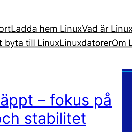
ort
Ladda hem Linux
Vad är Linu
t byta till Linux
Linuxdatorer
Om L
läppt – fokus på
h stabilitet