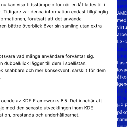
 kan visa tidsstämpeln för när en låt lades till i
serv
. Tidigare var denna information endast tillgänglig
AMD 
nformationen, förutsatt att det använda
med 
en bättre överblick över sin samling utan extra
virt
arbe
L3-c
Lase
väg
motsvara vad många användare förväntar sig.
Lase
dubbelklick lägger till dem i spellistan.
lova
ek snabbare och mer konsekvent, särskilt för dem
åtko
.
igen
HP P
före
eroende av KDE Frameworks 6.5. Det innebär att
HP P
linje med den senaste utvecklingen inom KDE-
påko
ation, prestanda och underhållbarhet.
hamn
anvä