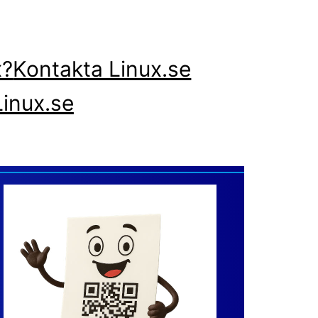
x?
Kontakta Linux.se
inux.se