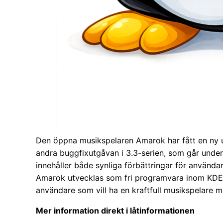
Den öppna musikspelaren Amarok har fått en ny u
andra buggfixutgåvan i 3.3-serien, som går unde
innehåller både synliga förbättringar för använda
Amarok utvecklas som fri programvara inom KDE c
användare som vill ha en kraftfull musikspelare 
Mer information direkt i låtinformationen