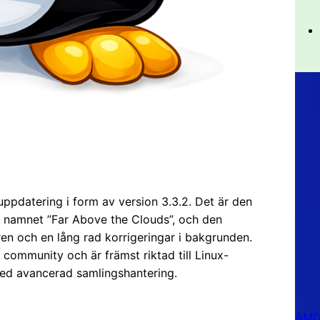
ppdatering i form av version 3.3.2. Det är den
r namnet ”Far Above the Clouds”, och den
ren och en lång rad korrigeringar i bakgrunden.
ommunity och är främst riktad till Linux-
med avancerad samlingshantering.
AMD 