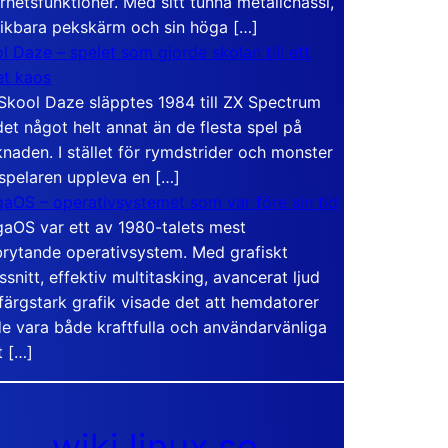
rhetsfunktioner. Med sitt tunna metallchassi,
vikbara pekskärm och sin höga […]
l Daze – spelet som gjorde skolan till ett
t kaos
Skool Daze släpptes 1984 till ZX Spectrum
det något helt annat än de flesta spel på
naden. I stället för rymdstrider och monster
 spelaren uppleva en […]
aOS – operativsystemet som var före sin tid
aOS var ett av 1980-talets mest
rytande operativsystem. Med grafiskt
ssnitt, effektiv multitasking, avancerat ljud
färgstark grafik visade det att hemdatorer
e vara både kraftfulla och användarvänliga
t […]
wiki.linux.se