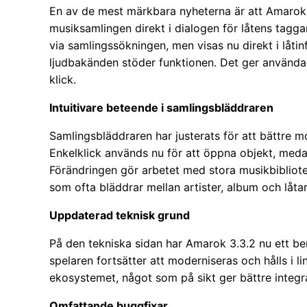
En av de mest märkbara nyheterna är att Amarok nu
musiksamlingen direkt i dialogen för låtens taggar
via samlingssökningen, men visas nu direkt i låti
ljudbakänden stöder funktionen. Det ger användar
klick.
Intuitivare beteende i samlingsbläddraren
Samlingsbläddraren har justerats för att bättre 
Enkelklick används nu för att öppna objekt, medan 
Förändringen gör arbetet med stora musikbibliot
som ofta bläddrar mellan artister, album och låtar
Uppdaterad teknisk grund
På den tekniska sidan har Amarok 3.3.2 nu ett b
spelaren fortsätter att moderniseras och hålls i 
ekosystemet, något som på sikt ger bättre integr
Omfattande buggfixar