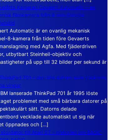
elåtta Kameran Gevaert Automatic – en
nisk filmkamera från 8 mm-filmens
hetstid
ert Automatic är en ovanlig mekanisk
el-8-kamera från tiden före Gevaerts
anslagning med Agfa. Med fjäderdriven
r, utbytbart Steinheil-objektiv och
hastigheter på upp till 32 bilder per sekund är
ThinkPad 701 – den lilla datorn som vecklade
ina vingar
IBM lanserade ThinkPad 701 år 1995 löste
taget problemet med små bärbara datorer på
spektakulärt sätt. Datorns delade
entbord vecklade automatiskt ut sig när
et öppnades och […]
 stordator till Atari ST – historien om BASIC
 GFA BASIC