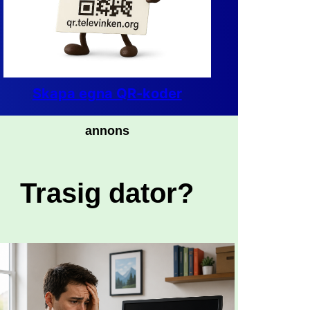
Skapa egna QR-koder
annons
Trasig dator?