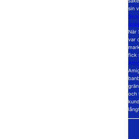
säke
sin 
Skoo
öppe
När 
var 
mark
fick
Amig
Amig
banb
grän
och 
kund
lång