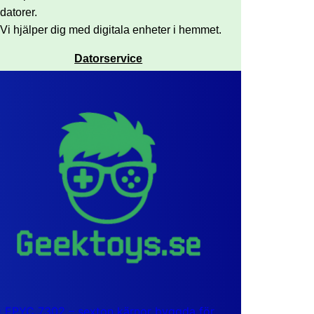
datorer.
Vi hjälper dig med digitala enheter i hemmet.
Datorservice
EPYC 7302 – sexton kärnor byggda för