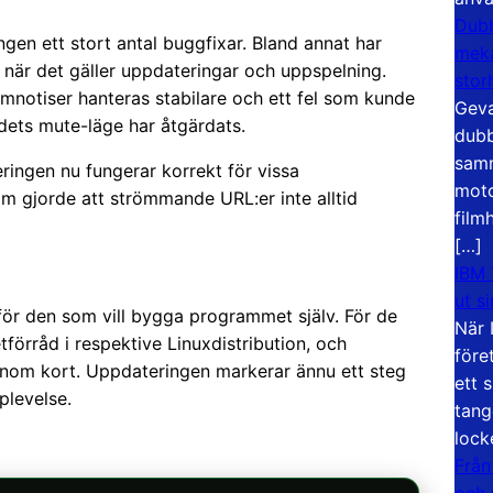
Dubb
gen ett stort antal buggfixar. Bland annat har
meka
är det gäller uppdateringar och uppspelning.
stor
temnotiser hanteras stabilare och ett fel som kunde
Geva
udets mute-läge har åtgärdats.
dubb
samm
ingen nu fungerar korrekt för vissa
moto
om gjorde att strömmande URL:er inte alltid
film
[…]
IBM 
ut s
 för den som vill bygga programmet själv. För de
När 
örråd i respektive Linuxdistribution, och
före
inom kort. Uppdateringen markerar ännu ett steg
ett 
plevelse.
tang
lock
Från
och