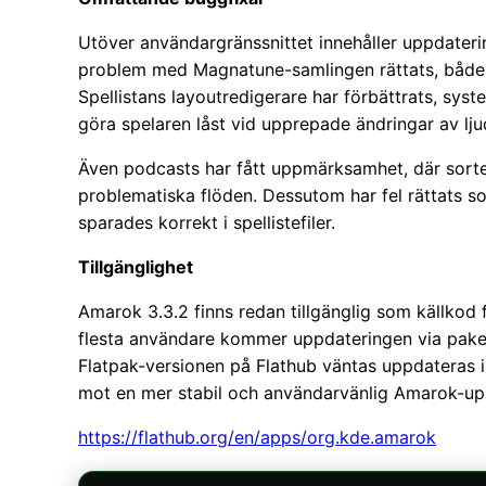
Utöver användargränssnittet innehåller uppdaterin
problem med Magnatune-samlingen rättats, både n
Spellistans layoutredigerare har förbättrats, sys
göra spelaren låst vid upprepade ändringar av lj
Även podcasts har fått uppmärksamhet, där sorter
problematiska flöden. Dessutom har fel rättats s
sparades korrekt i spellistefiler.
Tillgänglighet
Amarok 3.3.2 finns redan tillgänglig som källkod
flesta användare kommer uppdateringen via paketf
Flatpak-versionen på Flathub väntas uppdateras 
mot en mer stabil och användarvänlig Amarok-up
https://flathub.org/en/apps/org.kde.amarok