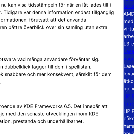
 kan visa tidsstämpeln för när en låt lades till i
serv
. Tidigare var denna information endast tillgänglig
AMD 
nformationen, förutsatt att det använda
med 
en bättre överblick över sin samling utan extra
virt
arbe
L3-c
Lase
väg
motsvara vad många användare förväntar sig.
Lase
dubbelklick lägger till dem i spellistan.
lova
ek snabbare och mer konsekvent, särskilt för dem
åtko
.
igen
HP P
före
eroende av KDE Frameworks 6.5. Det innebär att
HP P
linje med den senaste utvecklingen inom KDE-
påko
ation, prestanda och underhållbarhet.
hamn
anvä