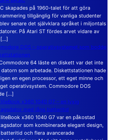
C skapades på 1960-talet för att göra
rammering tillgänglig för vanliga studenter
blev senare det självklara språket i miljontals
atorer. På Atari ST fördes arvet vidare av
 […]
modore DOS – operativsystemet som bodde
skettstationen
Commodore 64 läste en diskett var det inte
 datorn som arbetade. Diskettstationen hade
igen en egen processor, ett eget minne och
eget operativsystem. Commodore DOS
de […]
liteBook x360 1040 G7 – en lyxig
tagsdator med lång batteritid
liteBook x360 1040 G7 var en påkostad
tagsdator som kombinerade elegant design,
 batteritid och flera avancerade