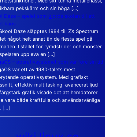
rhetsfunktioner. Med sitt tunna metallchassi,
vikbara pekskärm och sin höga […]
l Daze – spelet som gjorde skolan till ett
t kaos
Skool Daze släpptes 1984 till ZX Spectrum
det något helt annat än de flesta spel på
naden. I stället för rymdstrider och monster
 spelaren uppleva en […]
aOS – operativsystemet som var före sin tid
aOS var ett av 1980-talets mest
rytande operativsystem. Med grafiskt
ssnitt, effektiv multitasking, avancerat ljud
färgstark grafik visade det att hemdatorer
e vara både kraftfulla och användarvänliga
t […]
wiki.linux.se