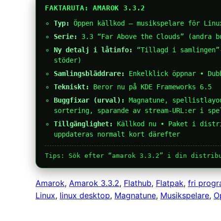
FAKTARUTA: AMAROK 3.3.2
Typ:
Öppen källkod – musikspelare för Linu
Serie:
3.3 “Far Above the Clouds” (andra b
Ny detalj i låtinfo:
“Tillagd i samlingen”-
stöder)
Samlingsbläddrare:
Enkelklick öppnar • Dub
Tekniskt:
Beror nu på KDE Frameworks 6.5
Buggfixar (urval):
Magnatune, spellistlayou
sortering, sparande av stream-URL:er i spe
Tillgänglighet:
Källkod nu • Paket i distr
uppdateras normalt kort därefter
Tips: Sök efter “amarok 3.3.2” i din distrib
Amarok
, 
Amarok 3.3.2
, 
Flathub
, 
Flatpak
, 
fri prog
Linux
, 
linux desktop
, 
Magnatune
, 
Musikspelare
, 
O