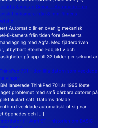
elåtta Kameran Gevaert Automatic – en
nisk filmkamera från 8 mm-filmens
hetstid
ert Automatic är en ovanlig mekanisk
el-8-kamera från tiden före Gevaerts
anslagning med Agfa. Med fjäderdriven
r, utbytbart Steinheil-objektiv och
hastigheter på upp till 32 bilder per sekund är
ThinkPad 701 – den lilla datorn som vecklade
ina vingar
IBM lanserade ThinkPad 701 år 1995 löste
taget problemet med små bärbara datorer på
spektakulärt sätt. Datorns delade
entbord vecklade automatiskt ut sig när
et öppnades och […]
 stordator till Atari ST – historien om BASIC
 GFA BASIC