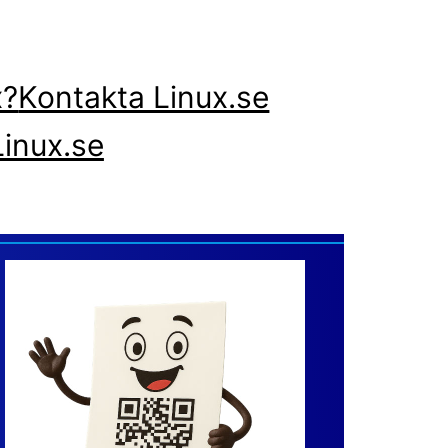
x?
Kontakta Linux.se
inux.se