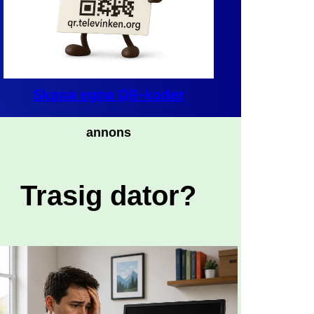
Skapa egna QR-koder
annons
Trasig dator?