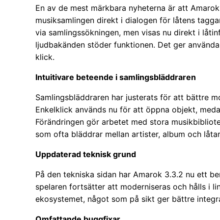
En av de mest märkbara nyheterna är att Amarok nu
musiksamlingen direkt i dialogen för låtens taggar
via samlingssökningen, men visas nu direkt i låti
ljudbakänden stöder funktionen. Det ger användar
klick.
Intuitivare beteende i samlingsbläddraren
Samlingsbläddraren har justerats för att bättre 
Enkelklick används nu för att öppna objekt, medan 
Förändringen gör arbetet med stora musikbibliot
som ofta bläddrar mellan artister, album och låtar
Uppdaterad teknisk grund
På den tekniska sidan har Amarok 3.3.2 nu ett b
spelaren fortsätter att moderniseras och hålls i 
ekosystemet, något som på sikt ger bättre integr
Omfattande buggfixar