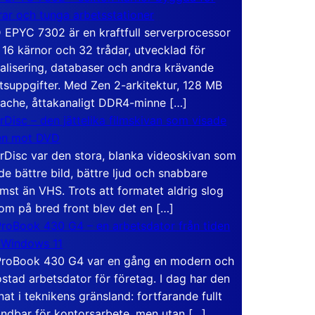
rar och tunga arbetsstationer
EPYC 7302 är en kraftfull serverprocessor
16 kärnor och 32 trådar, utvecklad för
ualisering, databaser och andra krävande
tsuppgifter. Med Zen 2-arkitektur, 128 MB
ache, åttakanaligt DDR4-minne […]
rDisc – den jättelika filmskivan som visade
en mot DVD
rDisc var den stora, blanka videoskivan som
de bättre bild, bättre ljud och snabbare
mst än VHS. Trots att formatet aldrig slog
om på bred front blev det en […]
roBook 430 G4 – en arbetsdator från tiden
 Windows 11
roBook 430 G4 var en gång en modern och
stad arbetsdator för företag. I dag har den
at i teknikens gränsland: fortfarande fullt
ndbar för kontorsarbete, men utan […]