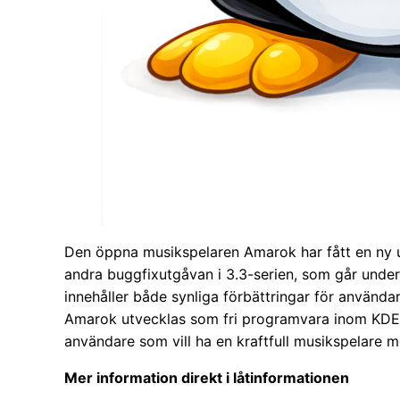
Den öppna musikspelaren Amarok har fått en ny u
andra buggfixutgåvan i 3.3-serien, som går unde
innehåller både synliga förbättringar för använda
Amarok utvecklas som fri programvara inom KDE c
användare som vill ha en kraftfull musikspelare 
Mer information direkt i låtinformationen