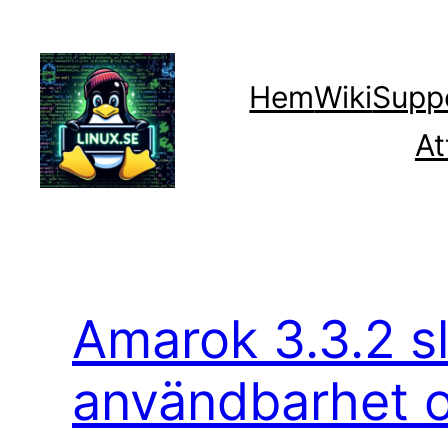
Hoppa
till
innehåll
Hem
Wiki
Supp
At
Amarok 3.3.2 s
användbarhet oc