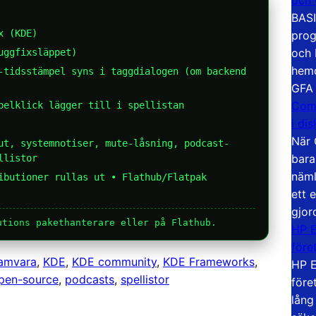
BASI
x (KDE)
prog
och 
uggfixsläppet)
hemd
tidsstämpel syns i taggdialogen (om backend
GFA
Com
belklick lägger till i spellistan
i di
När 
t, systemnotiser, mute-låsning, podcast-
bara
llistor
näml
ibutioner rullas ut • Flathub/Flatpak
ett 
gjor
utions pakethanterare eller på Flathub.
HP E
före
ramvara
, 
KDE
, 
KDE community
, 
KDE Frameworks
, 
HP E
pen-source
, 
podcasts
, 
spellistor
före
lång