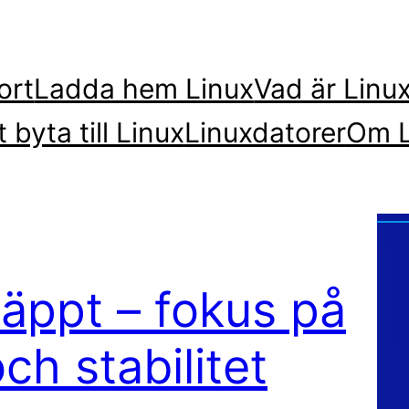
ort
Ladda hem Linux
Vad är Linu
t byta till Linux
Linuxdatorer
Om L
läppt – fokus på
h stabilitet