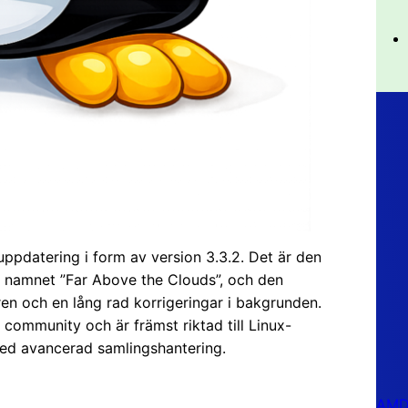
ppdatering i form av version 3.3.2. Det är den
r namnet ”Far Above the Clouds”, och den
ren och en lång rad korrigeringar i bakgrunden.
ommunity och är främst riktad till Linux-
med avancerad samlingshantering.
AMD 