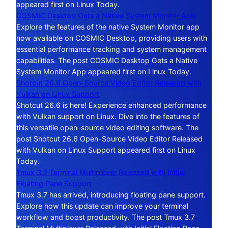
appeared first on Linux Today.
COSMIC Desktop Gets a Native System Monitor App
Explore the features of the native System Monitor app
now available on COSMIC Desktop, providing users with
essential performance tracking and system management
capabilities. The post COSMIC Desktop Gets a Native
System Monitor App appeared first on Linux Today.
Shotcut 26.6 Open-Source Video Editor Released with
Vulkan on Linux Support
Shotcut 26.6 is here! Experience enhanced performance
with Vulkan support on Linux. Dive into the features of
this versatile open-source video editing software. The
post Shotcut 26.6 Open-Source Video Editor Released
with Vulkan on Linux Support appeared first on Linux
Today.
Tmux 3.7 Terminal Multiplexer Released with Initial
Floating Pane Support
Tmux 3.7 has arrived, introducing floating pane support.
Explore how this update can improve your terminal
workflow and boost productivity. The post Tmux 3.7