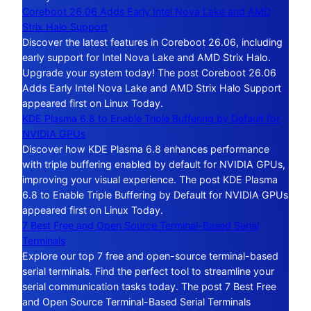
Coreboot 26.06 Adds Early Intel Nova Lake and AMD
Strix Halo Support
Discover the latest features in Coreboot 26.06, including
early support for Intel Nova Lake and AMD Strix Halo.
Upgrade your system today! The post Coreboot 26.06
Adds Early Intel Nova Lake and AMD Strix Halo Support
appeared first on Linux Today.
KDE Plasma 6.8 to Enable Triple Buffering by Default for
NVIDIA GPUs
Discover how KDE Plasma 6.8 enhances performance
with triple buffering enabled by default for NVIDIA GPUs,
improving your visual experience. The post KDE Plasma
6.8 to Enable Triple Buffering by Default for NVIDIA GPUs
appeared first on Linux Today.
7 Best Free and Open Source Terminal-Based Serial
Terminals
Explore our top 7 free and open-source terminal-based
serial terminals. Find the perfect tool to streamline your
serial communication tasks today. The post 7 Best Free
and Open Source Terminal-Based Serial Terminals