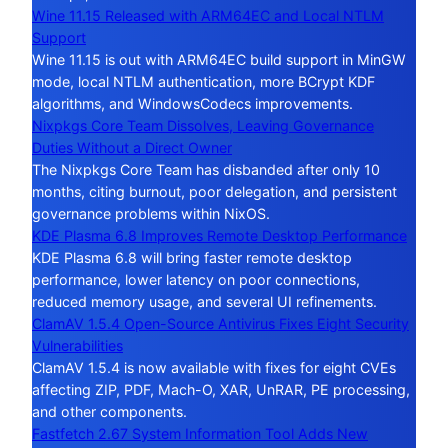
Wine 11.15 Released with ARM64EC and Local NTLM
Support
Wine 11.15 is out with ARM64EC build support in MinGW
mode, local NTLM authentication, more BCrypt KDF
algorithms, and WindowsCodecs improvements.
Nixpkgs Core Team Dissolves, Leaving Governance
Duties Without a Direct Owner
The Nixpkgs Core Team has disbanded after only 10
months, citing burnout, poor delegation, and persistent
governance problems within NixOS.
KDE Plasma 6.8 Improves Remote Desktop Performance
KDE Plasma 6.8 will bring faster remote desktop
performance, lower latency on poor connections,
reduced memory usage, and several UI refinements.
ClamAV 1.5.4 Open-Source Antivirus Fixes Eight Security
Vulnerabilities
ClamAV 1.5.4 is now available with fixes for eight CVEs
affecting ZIP, PDF, Mach-O, XAR, UnRAR, PE processing,
and other components.
Fastfetch 2.67 System Information Tool Adds New