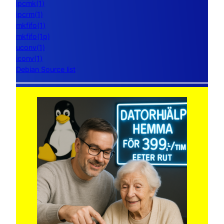
ipcmk(1)
ipcrm(1)
mkfifo(1)
mkfifo(1p)
uconv(1)
iconv(1)
Debian Source list