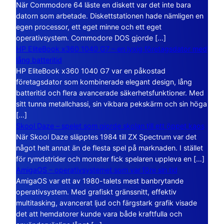
När Commodore 64 läste en diskett var det inte bara
datorn som arbetade. Diskettstationen hade nämligen en
egen processor, ett eget minne och ett eget
operativsystem. Commodore DOS gjorde […]
HP EliteBook x360 1040 G7 – en lyxig företagsdator med
lång batteritid
HP EliteBook x360 1040 G7 var en påkostad
företagsdator som kombinerade elegant design, lång
batteritid och flera avancerade säkerhetsfunktioner. Med
sitt tunna metallchassi, sin vikbara pekskärm och sin höga
[…]
Skool Daze – spelet som gjorde skolan till ett öppet kaos
När Skool Daze släpptes 1984 till ZX Spectrum var det
något helt annat än de flesta spel på marknaden. I stället
för rymdstrider och monster fick spelaren uppleva en […]
AmigaOS – operativsystemet som var före sin tid
AmigaOS var ett av 1980-talets mest banbrytande
operativsystem. Med grafiskt gränssnitt, effektiv
multitasking, avancerat ljud och färgstark grafik visade
det att hemdatorer kunde vara både kraftfulla och