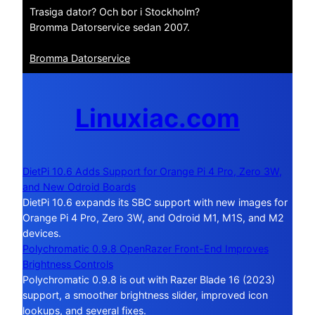
Trasiga dator? Och bor i Stockholm?
Bromma Datorservice sedan 2007.
Bromma Datorservice
Linuxiac.com
DietPi 10.6 Adds Support for Orange Pi 4 Pro, Zero 3W,
and New Odroid Boards
DietPi 10.6 expands its SBC support with new images for
Orange Pi 4 Pro, Zero 3W, and Odroid M1, M1S, and M2
devices.
Polychromatic 0.9.8 OpenRazer Front-End Improves
Brightness Controls
Polychromatic 0.9.8 is out with Razer Blade 16 (2023)
support, a smoother brightness slider, improved icon
lookups, and several fixes.