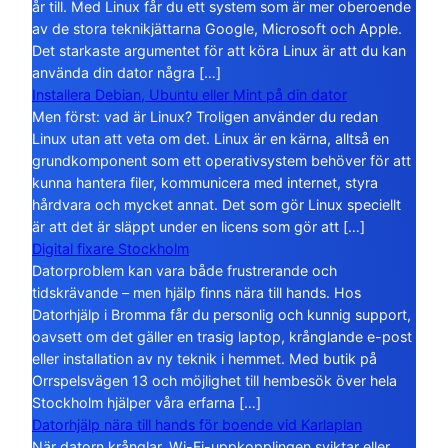
år till. Med Linux får du ett system som är mer oberoende
av de stora teknikjättarna Google, Microsoft och Apple.
Det starkaste argumentet för att köra Linux är att du kan
använda din dator några […]
Installera Debian, Ubuntu eller Mint på din dator
Men först: vad är Linux? Troligen använder du redan
Linux utan att veta om det. Linux är en kärna, alltså en
grundkomponent som ett operativsystem behöver för att
kunna hantera filer, kommunicera med internet, styra
hårdvara och mycket annat. Det som gör Linux speciellt
är att det är släppt under en licens som gör att […]
Digital fixare Stockholm
Datorproblem kan vara både frustrerande och
tidskrävande – men hjälp finns nära till hands. Hos
Datorhjälp i Bromma får du personlig och kunnig support,
oavsett om det gäller en trasig laptop, krånglande e-post
eller installation av ny teknik i hemmet. Med butik på
Orrspelsvägen 13 och möjlighet till hembesök över hela
Stockholm hjälper våra erfarna […]
Datorhjälp nära till hands för boende vid Karlaplan
När datorn krånglar, Wi-Fi-uppkopplingen sviktar eller