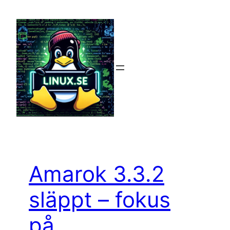
Hoppa
till
innehåll
Amarok 3.3.2
släppt – fokus
på