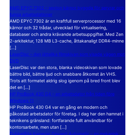
AMD EPYC 7302 – sexton kärnor byggda för servrar och
tunga arbetsstationer
AMD EPYC 7302 är en kraftfull serverprocessor med 16
kärnor och 32 trådar, utvecklad för virtualisering,
databaser och andra krävande arbetsuppgifter. Med Zen
2-arkitektur, 128 MB L3-cache, åttakanaligt DDR4-minne
[…]
LaserDisc – den jättelika filmskivan som visade vägen mot
DVD
LaserDisc var den stora, blanka videoskivan som lovade
bättre bild, bättre ljud och snabbare åtkomst än VHS.
Trots att formatet aldrig slog igenom på bred front blev
det en […]
HP ProBook 430 G4 – en arbetsdator från tiden före
Windows 11
HP ProBook 430 G4 var en gång en modern och
påkostad arbetsdator för företag. I dag har den hamnat i
teknikens gränsland: fortfarande fullt användbar för
kontorsarbete, men utan […]
Dubbelåtta Kameran Gevaert Automatic – en mekanisk