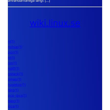
användarvänliga långt […]
wiki.linux.se
nl(1)
nohup(1)
pon(1)
ld(1)
nm(1)
ndiff(1)
gstack(1)
pmap(1)
hugetop(1)
lsirq(1)
pcp-ipcs(1)
lsipc(1)
ipcs(1)