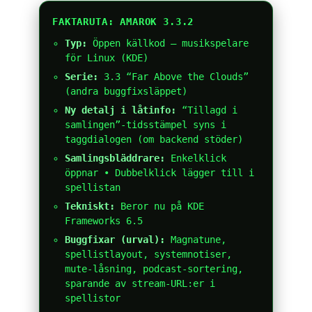
FAKTARUTA: AMAROK 3.3.2
Typ:
Öppen källkod – musikspelare
för Linux (KDE)
Serie:
3.3 “Far Above the Clouds”
(andra buggfixsläppet)
Ny detalj i låtinfo:
“Tillagd i
samlingen”-tidsstämpel syns i
taggdialogen (om backend stöder)
Samlingsbläddrare:
Enkelklick
öppnar • Dubbelklick lägger till i
spellistan
Tekniskt:
Beror nu på KDE
Frameworks 6.5
Buggfixar (urval):
Magnatune,
spellistlayout, systemnotiser,
mute-låsning, podcast-sortering,
sparande av stream-URL:er i
spellistor