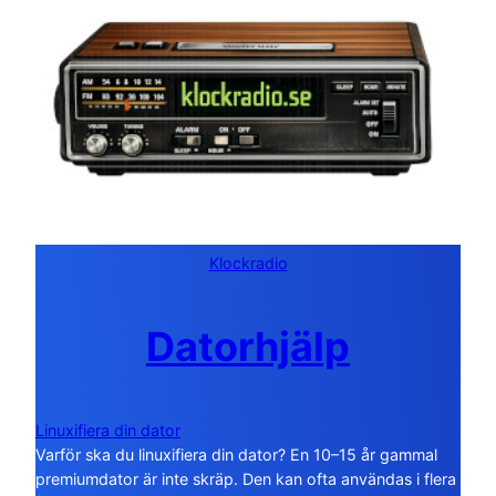
Klockradio
Datorhjälp
Linuxifiera din dator
Varför ska du linuxifiera din dator? En 10–15 år gammal
premiumdator är inte skräp. Den kan ofta användas i flera