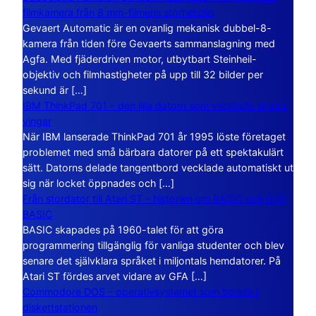
filmkamera från 8 mm-filmens storhetstid
Gevaert Automatic är en ovanlig mekanisk dubbel-8-
kamera från tiden före Gevaerts sammanslagning med
Agfa. Med fjäderdriven motor, utbytbart Steinheil-
objektiv och filmhastigheter på upp till 32 bilder per
sekund är […]
IBM ThinkPad 701 – den lilla datorn som vecklade ut sina
vingar
När IBM lanserade ThinkPad 701 år 1995 löste företaget
problemet med små bärbara datorer på ett spektakulärt
sätt. Datorns delade tangentbord vecklade automatiskt ut
sig när locket öppnades och […]
Från stordator till Atari ST – historien om BASIC och GFA
BASIC
BASIC skapades på 1960-talet för att göra
programmering tillgänglig för vanliga studenter och blev
senare det självklara språket i miljontals hemdatorer. På
Atari ST fördes arvet vidare av GFA […]
Commodore DOS – operativsystemet som bodde i
diskettstationen