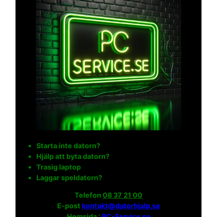
Starta inte datorn?
Hjälp att byta datorn?
Trasig laptop
Laggar speldatorn?
Telefon
08 37 21 00
E-post
kontakt@datorhjalp.se
Hemsida :
PC-Service.se