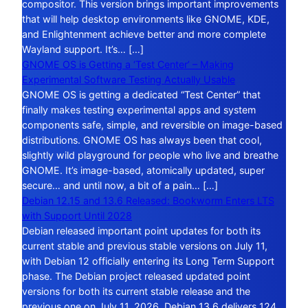
compositor. This version brings important improvements
that will help desktop environments like GNOME, KDE,
and Enlightenment achieve better and more complete
Wayland support. It’s… […]
GNOME OS is Getting a ‘Test Center’ – Making
Experimental Software Testing Actually Usable
GNOME OS is getting a dedicated “Test Center” that
finally makes testing experimental apps and system
components safe, simple, and reversible on image-based
distributions. GNOME OS has always been that cool,
slightly wild playground for people who live and breathe
GNOME. It’s image-based, atomically updated, super
secure… and until now, a bit of a pain… […]
Debian 12.15 and 13.6 Released: Bookworm Enters LTS
with Support Until 2028
Debian released important point updates for both its
current stable and previous stable versions on July 11,
with Debian 12 officially entering its Long Term Support
phase. The Debian project released updated point
versions for both its current stable release and the
previous one on July 11, 2026. Debian 13.6 delivers 124