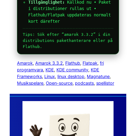
Tillgänglighet:
Källkod nu • Paket
i distributioner rullas ut •
Flathub/Flatpak uppdateras normalt
kort därefter
Tips: Sök efter “amarok 3.3.2” i din
distributions pakethanterare eller på
Flathub.
Amarok
, 
Amarok 3.3.2
, 
Flathub
, 
Flatpak
, 
fri
programvara
, 
KDE
, 
KDE community
, 
KDE
Frameworks
, 
Linux
, 
linux desktop
, 
Magnatune
, 
Musikspelare
, 
Open-source
, 
podcasts
, 
spellistor