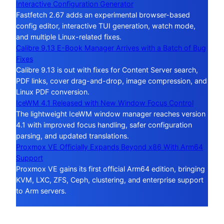
Interactive Configuration Generator
Fastfetch 2.67 adds an experimental browser-based
config editor, interactive TUI generation, watch mode,
and multiple Linux-related fixes.
Calibre 9.13 E-Book Manager Arrives with a Batch of Bug
Fixes
Calibre 9.13 is out with fixes for Content Server search,
PDF links, cover drag-and-drop, image compression, and
Linux PDF conversion.
IceWM 4.1 Released with New Window Focus Control
The lightweight IceWM window manager reaches version
4.1 with improved focus handling, safer configuration
parsing, and updated translations.
Proxmox VE Officially Expands Beyond x86 With Arm64
Support
Proxmox VE gains its first official Arm64 edition, bringing
KVM, LXC, ZFS, Ceph, clustering, and enterprise support
to Arm servers.