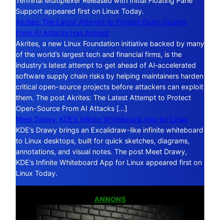
Terminal Multiplexer Released with Initial Floating Pane
Support appeared first on Linux Today.
Akrites: The Latest Attempt to Protect Open-Source
From AI Attacks Has Arrived
Akrites, a new Linux Foundation initiative backed by many
of the world’s largest tech and financial firms, is the
industry’s latest attempt to get ahead of AI‑accelerated
software supply chain risks by helping maintainers harden
critical open-source projects before attackers can exploit
them. The post Akrites: The Latest Attempt to Protect
Open-Source From AI Attacks […]
Meet Drawy, KDE’s Infinite Whiteboard App for Linux
KDE’s Drawy brings an Excalidraw-like infinite whiteboard
to Linux desktops, built for quick sketches, diagrams,
annotations, and visual notes. The post Meet Drawy,
KDE’s Infinite Whiteboard App for Linux appeared first on
Linux Today.
ANNONS