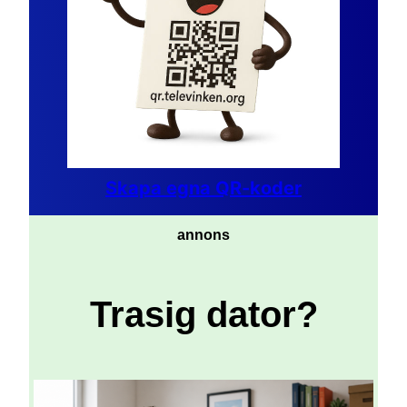
Skapa egna QR-koder
annons
Trasig dator?