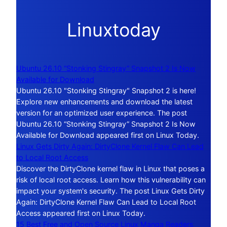
Linuxtoday
Ubuntu 26.10 “Stonking Stingray” Snapshot 2 Is Now
Available for Download
Ubuntu 26.10 "Stonking Stingray" Snapshot 2 is here!
Explore new enhancements and download the latest
version for an optimized user experience. The post
Ubuntu 26.10 “Stonking Stingray” Snapshot 2 Is Now
Available for Download appeared first on Linux Today.
Linux Gets Dirty Again: DirtyClone Kernel Flaw Can Lead
to Local Root Access
Discover the DirtyClone kernel flaw in Linux that poses a
risk of local root access. Learn how this vulnerability can
impact your system's security. The post Linux Gets Dirty
Again: DirtyClone Kernel Flaw Can Lead to Local Root
Access appeared first on Linux Today.
15 Best Free and Open Source Linux Manga Readers