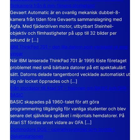
filmkamera från 8 mm-filmens storhetstid
Gevaert Automatic är en ovanlig mekanisk dubbel-8-
kamera från tiden före Gevaerts sammanslagning med
Agfa. Med fjäderdriven motor, utbytbart Steinheil-
objektiv och filmhastigheter på upp till 32 bilder per
sekund är […]
IBM ThinkPad 701 – den lilla datorn som vecklade ut sina
vingar
När IBM lanserade ThinkPad 701 år 1995 löste företaget
problemet med små bärbara datorer på ett spektakulärt
sätt. Datorns delade tangentbord vecklade automatiskt ut
sig när locket öppnades och […]
Från stordator till Atari ST – historien om BASIC och GFA
BASIC
BASIC skapades på 1960-talet för att göra
programmering tillgänglig för vanliga studenter och blev
senare det självklara språket i miljontals hemdatorer. På
Atari ST fördes arvet vidare av GFA […]
Commodore DOS – operativsystemet som bodde i
diskettstationen