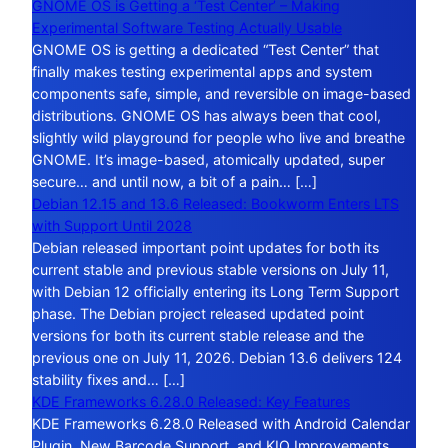
GNOME OS is Getting a ‘Test Center’ – Making
Experimental Software Testing Actually Usable
GNOME OS is getting a dedicated “Test Center” that
finally makes testing experimental apps and system
components safe, simple, and reversible on image-based
distributions. GNOME OS has always been that cool,
slightly wild playground for people who live and breathe
GNOME. It’s image-based, atomically updated, super
secure… and until now, a bit of a pain… […]
Debian 12.15 and 13.6 Released: Bookworm Enters LTS
with Support Until 2028
Debian released important point updates for both its
current stable and previous stable versions on July 11,
with Debian 12 officially entering its Long Term Support
phase. The Debian project released updated point
versions for both its current stable release and the
previous one on July 11, 2026. Debian 13.6 delivers 124
stability fixes and… […]
KDE Frameworks 6.28.0 Released: Key Features
KDE Frameworks 6.28.0 Released with Android Calendar
Plugin, New Barcode Support, and KIO Improvements.