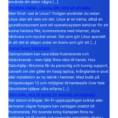
använda din dator några […]
Installera Debian, Ubuntu eller Mint på din dator
Men först: vad är Linux? Troligen använder du redan
Linux utan att veta om det. Linux är en kärna, alltså en
grundkomponent som ett operativsystem behöver för att
kunna hantera filer, kommunicera med internet, styra
hårdvara och mycket annat. Det som gör Linux speciellt
är att det är släppt under en licens som gör att […]
Digital fixare Stockholm
Datorproblem kan vara både frustrerande och
tidskrävande – men hjälp finns nära till hands. Hos
Datorhjälp i Bromma får du personlig och kunnig support,
oavsett om det gäller en trasig laptop, krånglande e-post
eller installation av ny teknik i hemmet. Med butik på
Orrspelsvägen 13 och möjlighet till hembesök över hela
Stockholm hjälper våra erfarna […]
Datorhjälp nära till hands för boende vid Karlaplan
När datorn krånglar, Wi-Fi-uppkopplingen sviktar eller
skrivaren vägrar fungera kan vardagen snabbt bli
frustrerande. För boende kring Karlaplan finns nu
möjlighet att få snabb och personlig datorhjälp direkt i