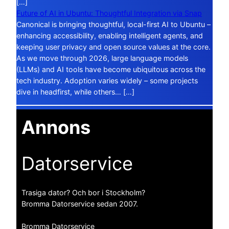
[…]
Future of AI in Ubuntu: Thoughtful Integration via Snap
Canonical is bringing thoughtful, local-first AI to Ubuntu –
enhancing accessibility, enabling intelligent agents, and
keeping user privacy and open source values at the core.
As we move through 2026, large language models
(LLMs) and AI tools have become ubiquitous across the
tech industry. Adoption varies widely – some projects
dive in headfirst, while others… […]
Annons
Datorservice
Trasiga dator? Och bor i Stockholm?
Bromma Datorservice sedan 2007.
Bromma Datorservice