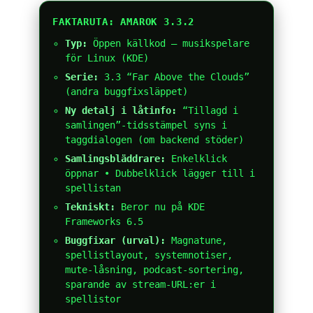
FAKTARUTA: AMAROK 3.3.2
Typ:
Öppen källkod – musikspelare
för Linux (KDE)
Serie:
3.3 “Far Above the Clouds”
(andra buggfixsläppet)
Ny detalj i låtinfo:
“Tillagd i
samlingen”-tidsstämpel syns i
taggdialogen (om backend stöder)
Samlingsbläddrare:
Enkelklick
öppnar • Dubbelklick lägger till i
spellistan
Tekniskt:
Beror nu på KDE
Frameworks 6.5
Buggfixar (urval):
Magnatune,
spellistlayout, systemnotiser,
mute-låsning, podcast-sortering,
sparande av stream-URL:er i
spellistor