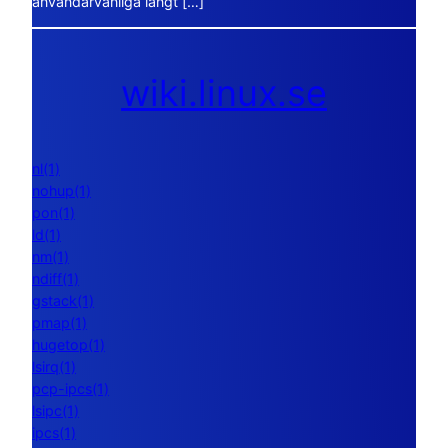
användarvänliga långt […]
wiki.linux.se
nl(1)
nohup(1)
pon(1)
ld(1)
nm(1)
ndiff(1)
gstack(1)
pmap(1)
hugetop(1)
lsirq(1)
pcp-ipcs(1)
lsipc(1)
ipcs(1)