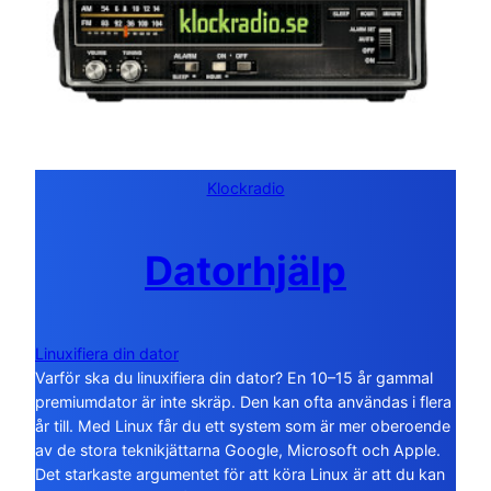
Klockradio
Datorhjälp
Linuxifiera din dator
Varför ska du linuxifiera din dator? En 10–15 år gammal
premiumdator är inte skräp. Den kan ofta användas i flera
år till. Med Linux får du ett system som är mer oberoende
av de stora teknikjättarna Google, Microsoft och Apple.
Det starkaste argumentet för att köra Linux är att du kan