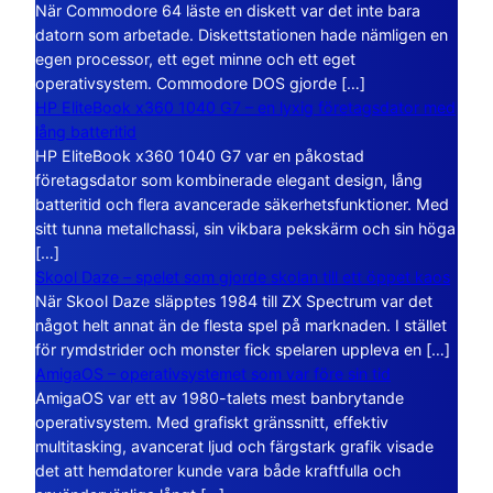
När Commodore 64 läste en diskett var det inte bara
datorn som arbetade. Diskettstationen hade nämligen en
egen processor, ett eget minne och ett eget
operativsystem. Commodore DOS gjorde […]
HP EliteBook x360 1040 G7 – en lyxig företagsdator med
lång batteritid
HP EliteBook x360 1040 G7 var en påkostad
företagsdator som kombinerade elegant design, lång
batteritid och flera avancerade säkerhetsfunktioner. Med
sitt tunna metallchassi, sin vikbara pekskärm och sin höga
[…]
Skool Daze – spelet som gjorde skolan till ett öppet kaos
När Skool Daze släpptes 1984 till ZX Spectrum var det
något helt annat än de flesta spel på marknaden. I stället
för rymdstrider och monster fick spelaren uppleva en […]
AmigaOS – operativsystemet som var före sin tid
AmigaOS var ett av 1980-talets mest banbrytande
operativsystem. Med grafiskt gränssnitt, effektiv
multitasking, avancerat ljud och färgstark grafik visade
det att hemdatorer kunde vara både kraftfulla och