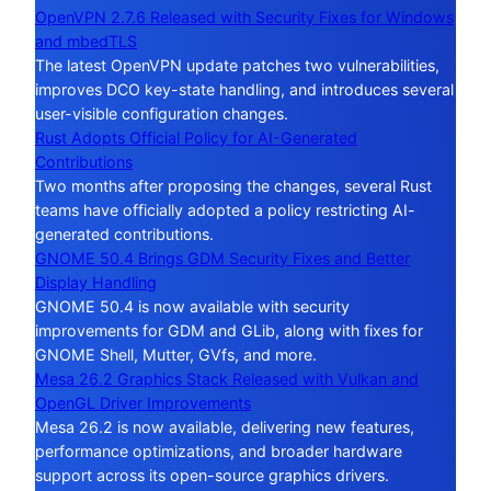
OpenVPN 2.7.6 Released with Security Fixes for Windows
and mbedTLS
The latest OpenVPN update patches two vulnerabilities,
improves DCO key-state handling, and introduces several
user-visible configuration changes.
Rust Adopts Official Policy for AI-Generated
Contributions
Two months after proposing the changes, several Rust
teams have officially adopted a policy restricting AI-
generated contributions.
GNOME 50.4 Brings GDM Security Fixes and Better
Display Handling
GNOME 50.4 is now available with security
improvements for GDM and GLib, along with fixes for
GNOME Shell, Mutter, GVfs, and more.
Mesa 26.2 Graphics Stack Released with Vulkan and
OpenGL Driver Improvements
Mesa 26.2 is now available, delivering new features,
performance optimizations, and broader hardware
support across its open-source graphics drivers.