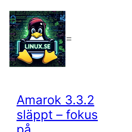
Hoppa
till
innehåll
Amarok 3.3.2
släppt – fokus
på