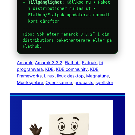
Tillgänglighet:
Källkod nu • Paket
i distributioner rullas ut •
Flathub/Flatpak uppdateras normalt
kort därefter
Tips: Sök efter “amarok 3.3.2” i din
distributions pakethanterare eller på
Flathub.
Amarok
, 
Amarok 3.3.2
, 
Flathub
, 
Flatpak
, 
fri
programvara
, 
KDE
, 
KDE community
, 
KDE
Frameworks
, 
Linux
, 
linux desktop
, 
Magnatune
, 
Musikspelare
, 
Open-source
, 
podcasts
, 
spellistor