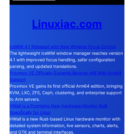
Linuxiac.com
IceWM 4.1 Released with New Window Focus Control
The lightweight IceWM window manager reaches version
4.1 with improved focus handling, safer configuration
parsing, and updated translations.
Proxmox VE Officially Expands Beyond x86 With Arm64
Support
Proxmox VE gains its first official Arm64 edition, bringing
KVM, LXC, ZFS, Ceph, clustering, and enterprise support
to Arm servers.
HWall Is a Promising New Hardware Monitor Built
Specifically for Linux
HWall is a new Rust-based Linux hardware monitor with
detailed system information, live sensors, charts, alerts,
and GTK and terminal interfaces.