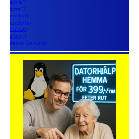
ipcmk(1)
ipcrm(1)
mkfifo(1)
mkfifo(1p)
uconv(1)
iconv(1)
Debian Source list