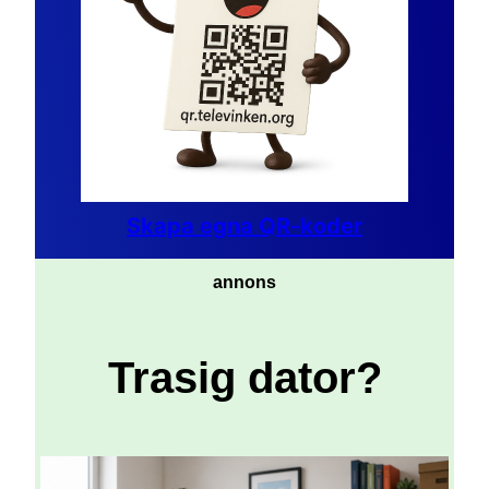
Skapa egna QR-koder
annons
Trasig dator?