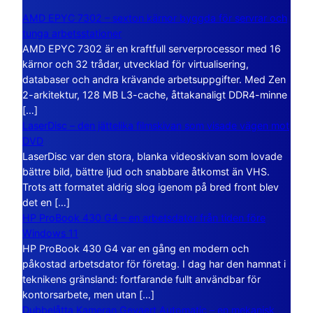
AMD EPYC 7302 – sexton kärnor byggda för servrar och
tunga arbetsstationer
AMD EPYC 7302 är en kraftfull serverprocessor med 16
kärnor och 32 trådar, utvecklad för virtualisering,
databaser och andra krävande arbetsuppgifter. Med Zen
2-arkitektur, 128 MB L3-cache, åttakanaligt DDR4-minne
[…]
LaserDisc – den jättelika filmskivan som visade vägen mot
DVD
LaserDisc var den stora, blanka videoskivan som lovade
bättre bild, bättre ljud och snabbare åtkomst än VHS.
Trots att formatet aldrig slog igenom på bred front blev
det en […]
HP ProBook 430 G4 – en arbetsdator från tiden före
Windows 11
HP ProBook 430 G4 var en gång en modern och
påkostad arbetsdator för företag. I dag har den hamnat i
teknikens gränsland: fortfarande fullt användbar för
kontorsarbete, men utan […]
Dubbelåtta Kameran Gevaert Automatic – en mekanisk