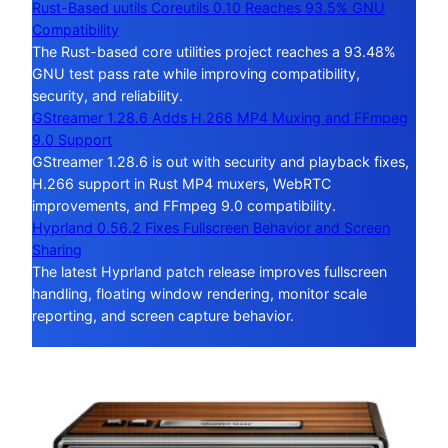
Rust-Based uutils Coreutils 0.10 Reaches 93.5% GNU
Compatibility
The Rust-based core utilities project reaches a 93.48%
GNU test pass rate while improving compatibility,
security, and reliability.
GStreamer 1.28.6 Adds H.266 MP4 Muxing and FFmpeg
9.0 Support
GStreamer 1.28.6 is out with security and playback fixes,
H.266 support in Rust MP4 muxers, WebRTC
improvements, and FFmpeg 9.0 compatibility.
Hyprland 0.56.2 Fixes Fullscreen Behavior and Screen
Sharing
The latest Hyprland patch release improves fullscreen
handling, floating window rendering, monitor scale
reporting, and screen capture behavior.