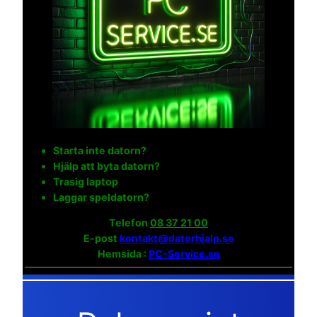
Starta inte datorn?
Hjälp att byta datorn?
Trasig laptop
Laggar speldatorn?
Telefon
08 37 21 00
E-post
kontakt@datorhjalp.se
Hemsida :
PC-Service.se