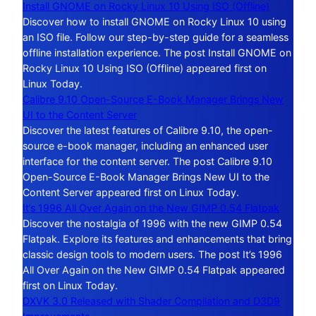
Install GNOME on Rocky Linux 10 Using ISO (Offline)
Discover how to install GNOME on Rocky Linux 10 using
an ISO file. Follow our step-by-step guide for a seamless
offline installation experience. The post Install GNOME on
Rocky Linux 10 Using ISO (Offline) appeared first on
Linux Today.
Calibre 9.10 Open-Source E-Book Manager Brings New
UI to the Content Server
Discover the latest features of Calibre 9.10, the open-
source e-book manager, including an enhanced user
interface for the content server. The post Calibre 9.10
Open-Source E-Book Manager Brings New UI to the
Content Server appeared first on Linux Today.
It’s 1996 All Over Again on the New GIMP 0.54 Flatpak
Discover the nostalgia of 1996 with the new GIMP 0.54
Flatpak. Explore its features and enhancements that bring
classic design tools to modern users. The post It’s 1996
All Over Again on the New GIMP 0.54 Flatpak appeared
first on Linux Today.
DXVK 3.0 Released with Shader Compilation and D3D9