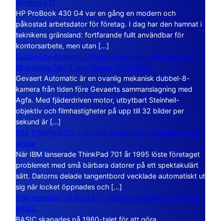
Windows 11
HP ProBook 430 G4 var en gång en modern och
påkostad arbetsdator för företag. I dag har den hamnat i
teknikens gränsland: fortfarande fullt användbar för
kontorsarbete, men utan […]
Dubbelåtta Kameran Gevaert Automatic – en mekanisk
filmkamera från 8 mm-filmens storhetstid
Gevaert Automatic är en ovanlig mekanisk dubbel-8-
kamera från tiden före Gevaerts sammanslagning med
Agfa. Med fjäderdriven motor, utbytbart Steinheil-
objektiv och filmhastigheter på upp till 32 bilder per
sekund är […]
IBM ThinkPad 701 – den lilla datorn som vecklade ut sina
vingar
När IBM lanserade ThinkPad 701 år 1995 löste företaget
problemet med små bärbara datorer på ett spektakulärt
sätt. Datorns delade tangentbord vecklade automatiskt ut
sig när locket öppnades och […]
Från stordator till Atari ST – historien om BASIC och GFA
BASIC
BASIC skapades på 1960-talet för att göra