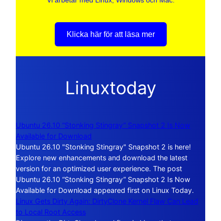
Klicka här för att läsa mer
Linuxtoday
Ubuntu 26.10 “Stonking Stingray” Snapshot 2 Is Now
Available for Download
Ubuntu 26.10 "Stonking Stingray" Snapshot 2 is here!
Explore new enhancements and download the latest
version for an optimized user experience. The post
Ubuntu 26.10 “Stonking Stingray” Snapshot 2 Is Now
Available for Download appeared first on Linux Today.
Linux Gets Dirty Again: DirtyClone Kernel Flaw Can Lead
to Local Root Access