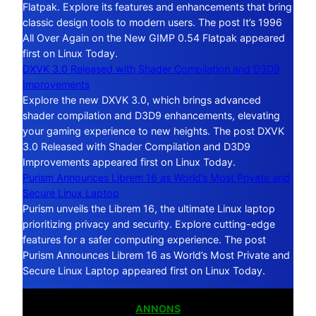
Flatpak. Explore its features and enhancements that bring
classic design tools to modern users. The post It’s 1996
All Over Again on the New GIMP 0.54 Flatpak appeared
first on Linux Today.
DXVK 3.0 Released with Shader Compilation and D3D9
Improvements
Explore the new DXVK 3.0, which brings advanced
shader compilation and D3D9 enhancements, elevating
your gaming experience to new heights. The post DXVK
3.0 Released with Shader Compilation and D3D9
Improvements appeared first on Linux Today.
Purism Announces Librem 16 as World’s Most Private and
Secure Linux Laptop
Purism unveils the Librem 16, the ultimate Linux laptop
prioritizing privacy and security. Explore cutting-edge
features for a safer computing experience. The post
Purism Announces Librem 16 as World’s Most Private and
Secure Linux Laptop appeared first on Linux Today.
ANNONS