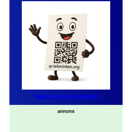
Skapa egna QR-koder
annons