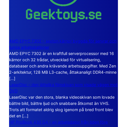
AMD EPYC 7302 – sexton kärnor byggda för servrar och
tunga arbetsstationer
AMD EPYC 7302 är en kraftfull serverprocessor med 16
kärnor och 32 trådar, utvecklad för virtualisering,
databaser och andra krävande arbetsuppgifter. Med Zen
2-arkitektur, 128 MB L3-cache, åttakanaligt DDR4-minne
[…]
LaserDisc – den jättelika filmskivan som visade vägen mot
DVD
LaserDisc var den stora, blanka videoskivan som lovade
bättre bild, bättre ljud och snabbare åtkomst än VHS.
Trots att formatet aldrig slog igenom på bred front blev
det en […]
HP ProBook 430 G4 – en arbetsdator från tiden före