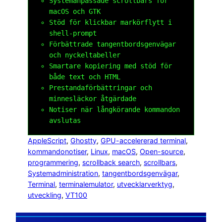
Systemanpassade scrollbars för
macOS och GTK
Stöd för klickbar markörflytt i
shell-prompt
Förbättrade tangentbordsgenvägar
och nyckeltabeller
Smartare kopiering med stöd för
både text och HTML
Prestandaförbättringar och
minnesläckor åtgärdade
Notiser när långkörande kommandon
avslutas
AppleScript
, 
Ghostty
, 
GPU-accelererad terminal
, 
kommandonotiser
, 
Linux
, 
macOS
, 
Open-source
, 
programmering
, 
scrollback search
, 
scrollbars
, 
Systemadministration
, 
tangentbordsgenvägar
, 
Terminal
, 
terminalemulator
, 
utvecklarverktyg
, 
utveckling
, 
VT100