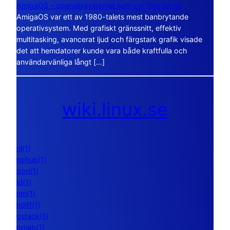
AmigaOS – operativsystemet som var före sin tid
AmigaOS var ett av 1980-talets mest banbrytande
operativsystem. Med grafiskt gränssnitt, effektiv
multitasking, avancerat ljud och färgstark grafik visade
det att hemdatorer kunde vara både kraftfulla och
användarvänliga långt […]
wiki.linux.se
nl(1)
nohup(1)
pon(1)
ld(1)
nm(1)
ndiff(1)
gstack(1)
pmap(1)