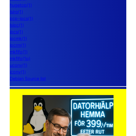
hugetop(1)
lsirq(1)
pcp-ipcs(1)
lsipc(1)
ipcs(1)
ipcmk(1)
ipcrm(1)
mkfifo(1)
mkfifo(1p)
uconv(1)
iconv(1)
Debian Source list