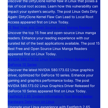
Discover the DirtyClone kernel flaw in Linux that poses a
risk of local root access. Learn how this vulnerability can
impact your system's security. The post Linux Gets Dirty
Again: DirtyClone Kernel Flaw Can Lead to Local Root
Access appeared first on Linux Today.
15 Best Free and Open Source Linux Manga Readers
Uncover the top 15 free and open-source Linux manga
readers. Enhance your reading experience with our
curated list of the best applications available. The post 15
Best Free and Open Source Linux Manga Readers
appeared first on Linux Today.
NVIDIA 580.173.02 Linux Graphics Driver Released for
GeForce 10 Series
Discover the latest NVIDIA 580.173.02 Linux graphics
driver, optimized for GeForce 10 series. Enhance your
gaming and graphics performance today. The post
NVIDIA 580.173.02 Linux Graphics Driver Released for
GeForce 10 Series appeared first on Linux Today.
Fastfetch 2.65 System Information Tool Brings Better
Hardware Detection on Linux
Upgrade your Linux experience with Fastfetch 2.65,