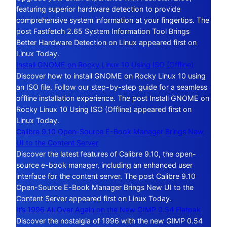
featuring superior hardware detection to provide
comprehensive system information at your fingertips. The
post Fastfetch 2.65 System Information Tool Brings
Better Hardware Detection on Linux appeared first on
Linux Today.
Install GNOME on Rocky Linux 10 Using ISO (Offline)
Discover how to install GNOME on Rocky Linux 10 using
an ISO file. Follow our step-by-step guide for a seamless
offline installation experience. The post Install GNOME on
Rocky Linux 10 Using ISO (Offline) appeared first on
Linux Today.
Calibre 9.10 Open-Source E-Book Manager Brings New
UI to the Content Server
Discover the latest features of Calibre 9.10, the open-
source e-book manager, including an enhanced user
interface for the content server. The post Calibre 9.10
Open-Source E-Book Manager Brings New UI to the
Content Server appeared first on Linux Today.
It’s 1996 All Over Again on the New GIMP 0.54 Flatpak
Discover the nostalgia of 1996 with the new GIMP 0.54