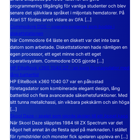
programmering tillgänglig för vanliga studenter och blev
senare det självklara språket i miljontals hemdatorer. På
Atari ST fördes arvet vidare av GFA […]
Commodore DOS – operativsystemet som bodde i
diskettstationen
När Commodore 64 läste en diskett var det inte bara
datorn som arbetade. Diskettstationen hade nämligen en
egen processor, ett eget minne och ett eget
operativsystem. Commodore DOS gjorde […]
HP EliteBook x360 1040 G7 – en lyxig företagsdator med
lång batteritid
HP EliteBook x360 1040 G7 var en påkostad
företagsdator som kombinerade elegant design, lång
batteritid och flera avancerade säkerhetsfunktioner. Med
sitt tunna metallchassi, sin vikbara pekskärm och sin höga
[…]
Skool Daze – spelet som gjorde skolan till ett öppet kaos
När Skool Daze släpptes 1984 till ZX Spectrum var det
något helt annat än de flesta spel på marknaden. I stället
för rymdstrider och monster fick spelaren uppleva en […]