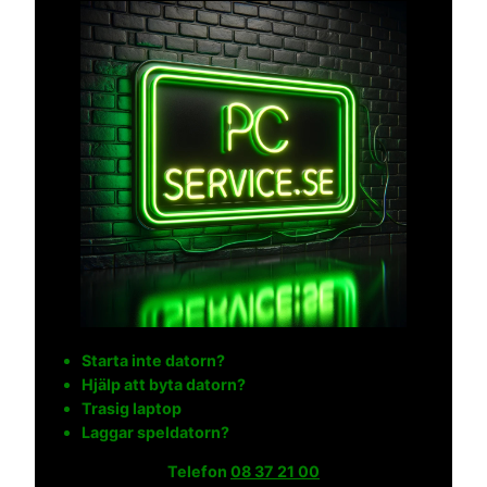
Starta inte datorn?
Hjälp att byta datorn?
Trasig laptop
Laggar speldatorn?
Telefon
08 37 21 00