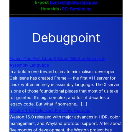
E-post
kontakt@datorhjalp.se
Hemsida :
PC-Service.se
Debugpoint
Frame: The First Linux X Server Written Entirely in
Assembly Language
In a bold move toward ultimate minimalism, developer
Geir Isene has created Frame — the first X11 server for
Linux written entirely in assembly language. The X server
is one of those foundational pieces that most of us take
for granted. It’s big, complex, and full of decades of
legacy code. But what if someone… […]
Weston 16.0 Released: Key New Features
Weston 16.0 released with major advances in HDR, color
management, and Wayland protocol support. After about
five months of development, the Weston project has