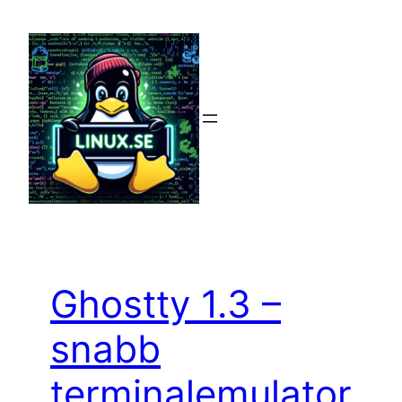
Hoppa
till
innehåll
Ghostty 1.3 –
snabb
terminalemulator