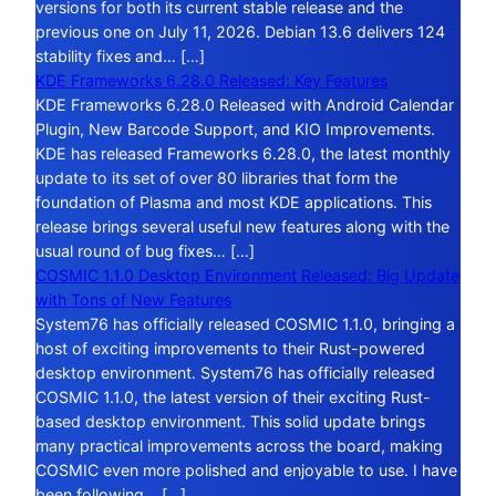
versions for both its current stable release and the
previous one on July 11, 2026. Debian 13.6 delivers 124
stability fixes and… […]
KDE Frameworks 6.28.0 Released: Key Features
KDE Frameworks 6.28.0 Released with Android Calendar
Plugin, New Barcode Support, and KIO Improvements.
KDE has released Frameworks 6.28.0, the latest monthly
update to its set of over 80 libraries that form the
foundation of Plasma and most KDE applications. This
release brings several useful new features along with the
usual round of bug fixes… […]
COSMIC 1.1.0 Desktop Environment Released: Big Update
with Tons of New Features
System76 has officially released COSMIC 1.1.0, bringing a
host of exciting improvements to their Rust-powered
desktop environment. System76 has officially released
COSMIC 1.1.0, the latest version of their exciting Rust-
based desktop environment. This solid update brings
many practical improvements across the board, making
COSMIC even more polished and enjoyable to use. I have
been following… […]