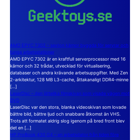
AMD EPYC 7302 – sexton kärnor byggda för servrar och
tunga arbetsstationer
AMD EPYC 7302 är en kraftfull serverprocessor med 16
kärnor och 32 trådar, utvecklad för virtualisering,
databaser och andra krävande arbetsuppgifter. Med Zen
2-arkitektur, 128 MB L3-cache, åttakanaligt DDR4-minne
[…]
LaserDisc – den jättelika filmskivan som visade vägen mot
DVD
LaserDisc var den stora, blanka videoskivan som lovade
bättre bild, bättre ljud och snabbare åtkomst än VHS.
Trots att formatet aldrig slog igenom på bred front blev
det en […]
HP ProBook 430 G4 – en arbetsdator från tiden före