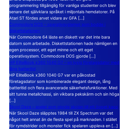
programmering tillgänglig för vanliga studenter och blev
senare det självklara språket i miljontals hemdatorer. På
Atari ST fördes arvet vidare av GFA […]
Commodore DOS – operativsystemet som bodde i
diskettstationen
När Commodore 64 läste en diskett var det inte bara
datorn som arbetade. Diskettstationen hade nämligen en
egen processor, ett eget minne och ett eget
operativsystem. Commodore DOS gjorde […]
HP EliteBook x360 1040 G7 – en lyxig företagsdator med
lång batteritid
HP EliteBook x360 1040 G7 var en påkostad
företagsdator som kombinerade elegant design, lång
batteritid och flera avancerade säkerhetsfunktioner. Med
sitt tunna metallchassi, sin vikbara pekskärm och sin höga
[…]
Skool Daze – spelet som gjorde skolan till ett öppet kaos
När Skool Daze släpptes 1984 till ZX Spectrum var det
något helt annat än de flesta spel på marknaden. I stället
för rymdstrider och monster fick spelaren uppleva en […]