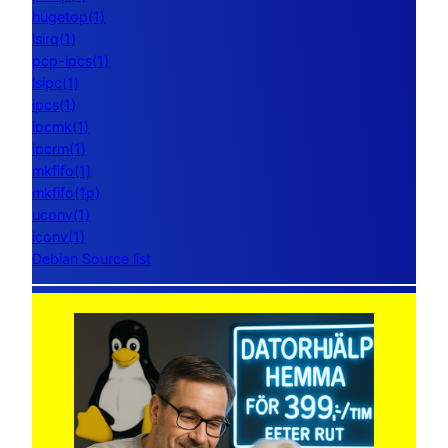
hugetop(1)
lsirq(1)
pcp-ipcs(1)
lsipc(1)
ipcs(1)
ipcmk(1)
ipcrm(1)
mkfifo(1)
mkfifo(1p)
uconv(1)
iconv(1)
Debian Source list