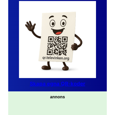
Skapa egna QR-koder
annons