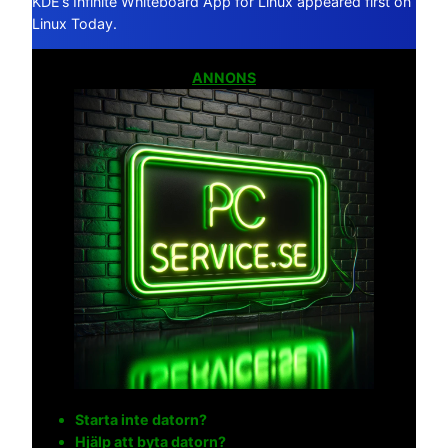
KDE’s Infinite Whiteboard App for Linux appeared first on
Linux Today.
ANNONS
Starta inte datorn?
Hjälp att byta datorn?