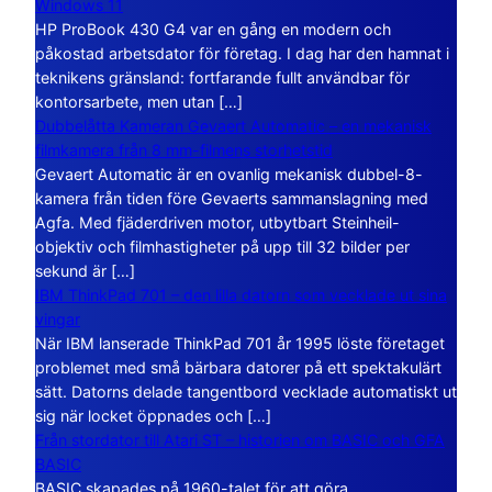
Windows 11
HP ProBook 430 G4 var en gång en modern och
påkostad arbetsdator för företag. I dag har den hamnat i
teknikens gränsland: fortfarande fullt användbar för
kontorsarbete, men utan […]
Dubbelåtta Kameran Gevaert Automatic – en mekanisk
filmkamera från 8 mm-filmens storhetstid
Gevaert Automatic är en ovanlig mekanisk dubbel-8-
kamera från tiden före Gevaerts sammanslagning med
Agfa. Med fjäderdriven motor, utbytbart Steinheil-
objektiv och filmhastigheter på upp till 32 bilder per
sekund är […]
IBM ThinkPad 701 – den lilla datorn som vecklade ut sina
vingar
När IBM lanserade ThinkPad 701 år 1995 löste företaget
problemet med små bärbara datorer på ett spektakulärt
sätt. Datorns delade tangentbord vecklade automatiskt ut
sig när locket öppnades och […]
Från stordator till Atari ST – historien om BASIC och GFA
BASIC
BASIC skapades på 1960-talet för att göra