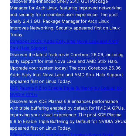
Discover the enhanced Shelly 2.4.1 GUI Package
Manager for Arch Linux, featuring improved networking
and security for a seamless user experience. The post
Shelly 2.4.1 GUI Package Manager for Arch Linux
Improves Networking, Security appeared first on Linux
Today.
Coreboot 26.06 Adds Early Intel Nova Lake and AMD
Strix Halo Support
Discover the latest features in Coreboot 26.06, including
early support for Intel Nova Lake and AMD Strix Halo.
Upgrade your system today! The post Coreboot 26.06
Adds Early Intel Nova Lake and AMD Strix Halo Support
appeared first on Linux Today.
KDE Plasma 6.8 to Enable Triple Buffering by Default for
NVIDIA GPUs
Discover how KDE Plasma 6.8 enhances performance
with triple buffering enabled by default for NVIDIA GPUs,
improving your visual experience. The post KDE Plasma
6.8 to Enable Triple Buffering by Default for NVIDIA GPUs
appeared first on Linux Today.
7 Best Free and Open Source Terminal-Based Serial