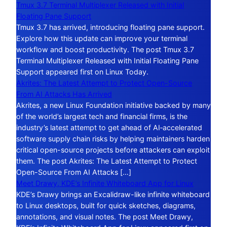
Tmux 3.7 Terminal Multiplexer Released with Initial
Floating Pane Support
Tmux 3.7 has arrived, introducing floating pane support.
Explore how this update can improve your terminal
workflow and boost productivity. The post Tmux 3.7
Terminal Multiplexer Released with Initial Floating Pane
Support appeared first on Linux Today.
Akrites: The Latest Attempt to Protect Open-Source
From AI Attacks Has Arrived
Akrites, a new Linux Foundation initiative backed by many
of the world’s largest tech and financial firms, is the
industry’s latest attempt to get ahead of AI‑accelerated
software supply chain risks by helping maintainers harden
critical open-source projects before attackers can exploit
them. The post Akrites: The Latest Attempt to Protect
Open-Source From AI Attacks […]
Meet Drawy, KDE’s Infinite Whiteboard App for Linux
KDE’s Drawy brings an Excalidraw-like infinite whiteboard
to Linux desktops, built for quick sketches, diagrams,
annotations, and visual notes. The post Meet Drawy,