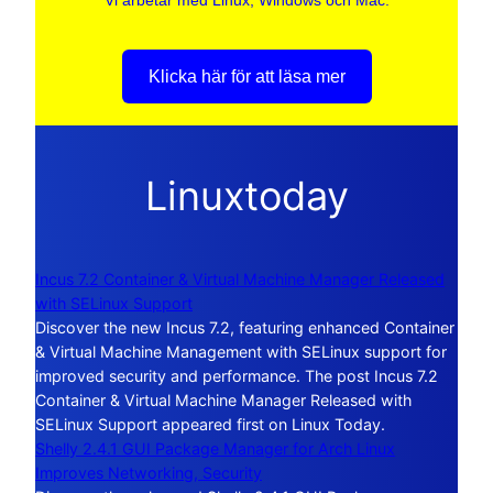
Klicka här för att läsa mer
Linuxtoday
Incus 7.2 Container & Virtual Machine Manager Released
with SELinux Support
Discover the new Incus 7.2, featuring enhanced Container
& Virtual Machine Management with SELinux support for
improved security and performance. The post Incus 7.2
Container & Virtual Machine Manager Released with
SELinux Support appeared first on Linux Today.
Shelly 2.4.1 GUI Package Manager for Arch Linux
Improves Networking, Security