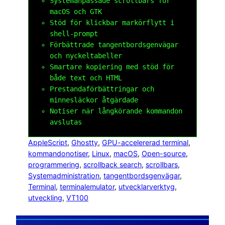
Systemanpassade scrollbars för
macOS och GTK
Stöd för klickbar markörflytt i
shell-prompt
Förbättrade tangentbordsgenvägar
och nyckeltabeller
Smartare kopiering med stöd för
både text och HTML
Prestandaförbättringar och
minnesläckor åtgärdade
Notiser när långkörande kommandon
avslutas
AppleScript
, 
Ghostty
, 
GPU-accelererad terminal
, 
kommandonotiser
, 
Linux
, 
macOS
, 
Open-source
, 
programmering
, 
scrollback search
, 
scrollbars
, 
Systemadministration
, 
tangentbordsgenvägar
, 
Terminal
, 
terminalemulator
, 
utvecklarverktyg
, 
utveckling
, 
VT100