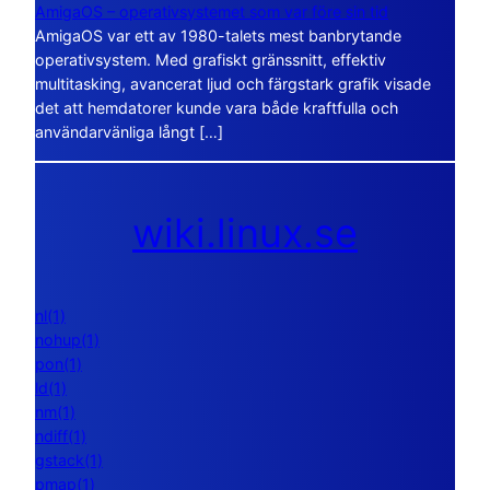
AmigaOS – operativsystemet som var före sin tid
AmigaOS var ett av 1980-talets mest banbrytande
operativsystem. Med grafiskt gränssnitt, effektiv
multitasking, avancerat ljud och färgstark grafik visade
det att hemdatorer kunde vara både kraftfulla och
användarvänliga långt […]
wiki.linux.se
nl(1)
nohup(1)
pon(1)
ld(1)
nm(1)
ndiff(1)
gstack(1)
pmap(1)