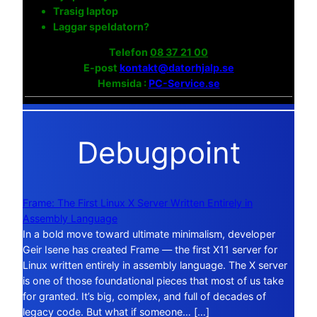
Trasig laptop
Laggar speldatorn?
Telefon
08 37 21 00
E-post
kontakt@datorhjalp.se
Hemsida :
PC-Service.se
Debugpoint
Frame: The First Linux X Server Written Entirely in
Assembly Language
In a bold move toward ultimate minimalism, developer
Geir Isene has created Frame — the first X11 server for
Linux written entirely in assembly language. The X server
is one of those foundational pieces that most of us take
for granted. It’s big, complex, and full of decades of
legacy code. But what if someone… […]