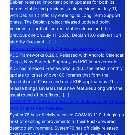
Debian released important point updates for both its
current stable and previous stable versions on July 11,
with Debian 12 officially entering its Long Term Support
phase. The Debian project released updated point
versions for both its current stable release and the
previous one on July 11, 2026. Debian 13.6 delivers 124
stability fixes and… […]
KDE Frameworks 6.28.0 Released: Key Features
KDE Frameworks 6.28.0 Released with Android Calendar
Plugin, New Barcode Support, and KIO Improvements.
KDE has released Frameworks 6.28.0, the latest monthly
update to its set of over 80 libraries that form the
foundation of Plasma and most KDE applications. This
release brings several useful new features along with the
usual round of bug fixes… […]
COSMIC 1.1.0 Desktop Environment Released: Big Update
with Tons of New Features
System76 has officially released COSMIC 1.1.0, bringing a
host of exciting improvements to their Rust-powered
desktop environment. System76 has officially released
COSMIC 1.1.0, the latest version of their exciting Rust-