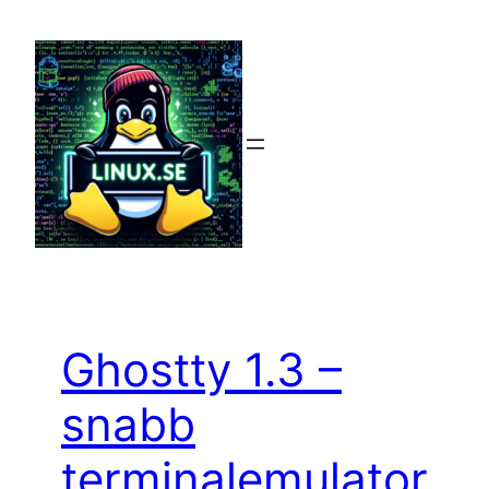
Hoppa
till
innehåll
Ghostty 1.3 –
snabb
terminalemulator