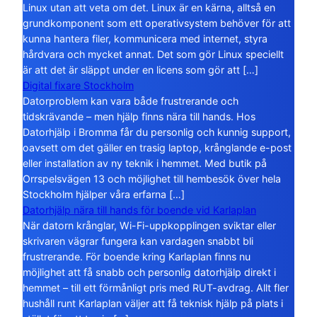
Linux utan att veta om det. Linux är en kärna, alltså en
grundkomponent som ett operativsystem behöver för att
kunna hantera filer, kommunicera med internet, styra
hårdvara och mycket annat. Det som gör Linux speciellt
är att det är släppt under en licens som gör att […]
Digital fixare Stockholm
Datorproblem kan vara både frustrerande och
tidskrävande – men hjälp finns nära till hands. Hos
Datorhjälp i Bromma får du personlig och kunnig support,
oavsett om det gäller en trasig laptop, krånglande e-post
eller installation av ny teknik i hemmet. Med butik på
Orrspelsvägen 13 och möjlighet till hembesök över hela
Stockholm hjälper våra erfarna […]
Datorhjälp nära till hands för boende vid Karlaplan
När datorn krånglar, Wi-Fi-uppkopplingen sviktar eller
skrivaren vägrar fungera kan vardagen snabbt bli
frustrerande. För boende kring Karlaplan finns nu
möjlighet att få snabb och personlig datorhjälp direkt i
hemmet – till ett förmånligt pris med RUT-avdrag. Allt fler
hushåll runt Karlaplan väljer att få teknisk hjälp på plats i