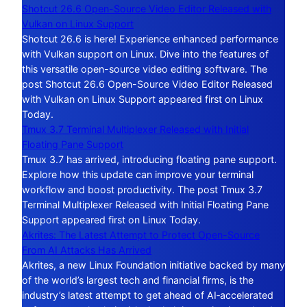
Shotcut 26.6 Open-Source Video Editor Released with
Vulkan on Linux Support
Shotcut 26.6 is here! Experience enhanced performance
with Vulkan support on Linux. Dive into the features of
this versatile open-source video editing software. The
post Shotcut 26.6 Open-Source Video Editor Released
with Vulkan on Linux Support appeared first on Linux
Today.
Tmux 3.7 Terminal Multiplexer Released with Initial
Floating Pane Support
Tmux 3.7 has arrived, introducing floating pane support.
Explore how this update can improve your terminal
workflow and boost productivity. The post Tmux 3.7
Terminal Multiplexer Released with Initial Floating Pane
Support appeared first on Linux Today.
Akrites: The Latest Attempt to Protect Open-Source
From AI Attacks Has Arrived
Akrites, a new Linux Foundation initiative backed by many
of the world’s largest tech and financial firms, is the
industry’s latest attempt to get ahead of AI‑accelerated