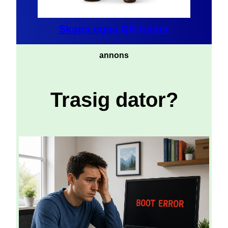
Skapa egna QR-koder
annons
Trasig dator?