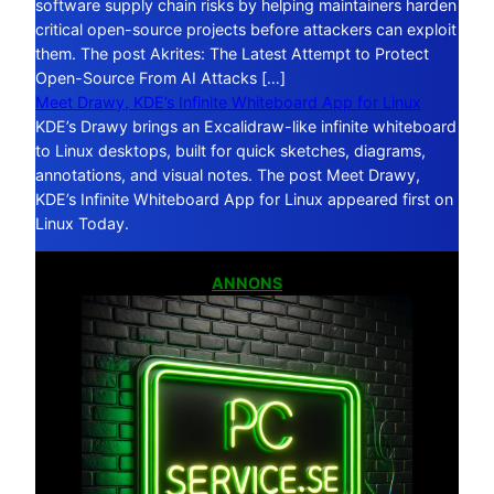
software supply chain risks by helping maintainers harden
critical open-source projects before attackers can exploit
them. The post Akrites: The Latest Attempt to Protect
Open-Source From AI Attacks […]
Meet Drawy, KDE’s Infinite Whiteboard App for Linux
KDE’s Drawy brings an Excalidraw-like infinite whiteboard
to Linux desktops, built for quick sketches, diagrams,
annotations, and visual notes. The post Meet Drawy,
KDE’s Infinite Whiteboard App for Linux appeared first on
Linux Today.
ANNONS