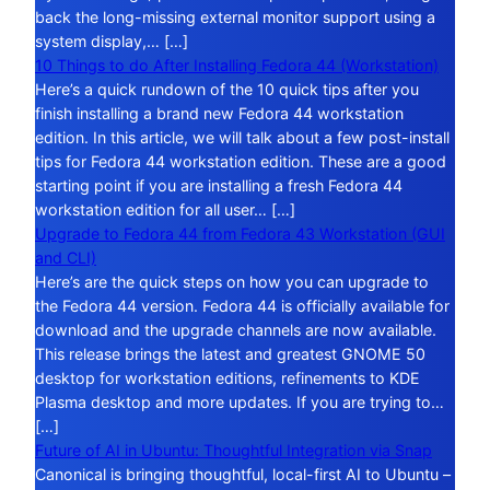
back the long-missing external monitor support using a
system display,… […]
10 Things to do After Installing Fedora 44 (Workstation)
Here’s a quick rundown of the 10 quick tips after you
finish installing a brand new Fedora 44 workstation
edition. In this article, we will talk about a few post-install
tips for Fedora 44 workstation edition. These are a good
starting point if you are installing a fresh Fedora 44
workstation edition for all user… […]
Upgrade to Fedora 44 from Fedora 43 Workstation (GUI
and CLI)
Here’s are the quick steps on how you can upgrade to
the Fedora 44 version. Fedora 44 is officially available for
download and the upgrade channels are now available.
This release brings the latest and greatest GNOME 50
desktop for workstation editions, refinements to KDE
Plasma desktop and more updates. If you are trying to…
[…]
Future of AI in Ubuntu: Thoughtful Integration via Snap
Canonical is bringing thoughtful, local-first AI to Ubuntu –