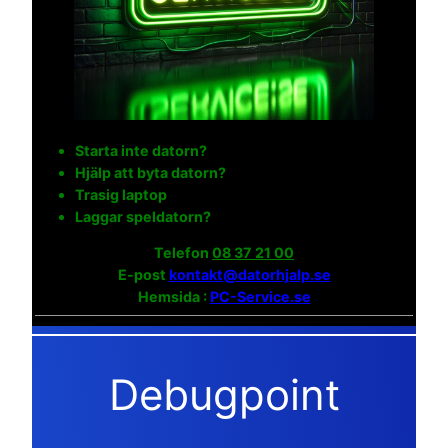
Starta inte datorn?
Hjälp att byta datorn?
Trasig laptop
Laggar speldatorn?
Telefon
08 37 21 00
E-post
kontakt@datorhjalp.se
Hemsida :
PC-Service.se
Debugpoint