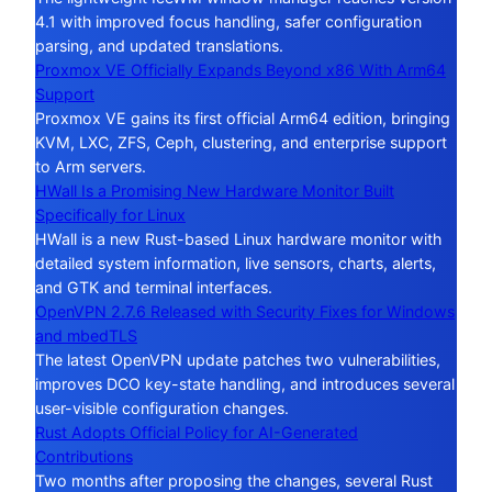
4.1 with improved focus handling, safer configuration
parsing, and updated translations.
Proxmox VE Officially Expands Beyond x86 With Arm64
Support
Proxmox VE gains its first official Arm64 edition, bringing
KVM, LXC, ZFS, Ceph, clustering, and enterprise support
to Arm servers.
HWall Is a Promising New Hardware Monitor Built
Specifically for Linux
HWall is a new Rust-based Linux hardware monitor with
detailed system information, live sensors, charts, alerts,
and GTK and terminal interfaces.
OpenVPN 2.7.6 Released with Security Fixes for Windows
and mbedTLS
The latest OpenVPN update patches two vulnerabilities,
improves DCO key-state handling, and introduces several
user-visible configuration changes.
Rust Adopts Official Policy for AI-Generated
Contributions
Two months after proposing the changes, several Rust