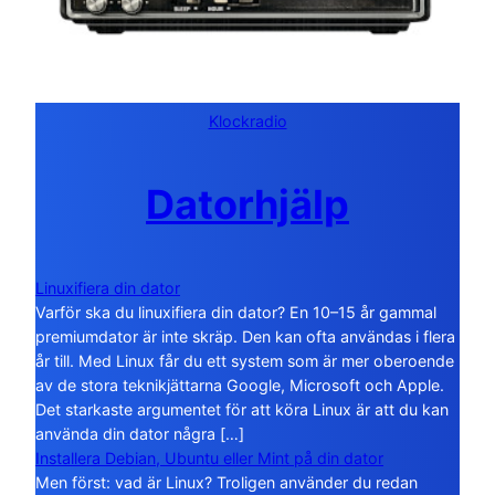
Klockradio
Datorhjälp
Linuxifiera din dator
Varför ska du linuxifiera din dator? En 10–15 år gammal
premiumdator är inte skräp. Den kan ofta användas i flera
år till. Med Linux får du ett system som är mer oberoende
av de stora teknikjättarna Google, Microsoft och Apple.
Det starkaste argumentet för att köra Linux är att du kan
använda din dator några […]
Installera Debian, Ubuntu eller Mint på din dator
Men först: vad är Linux? Troligen använder du redan