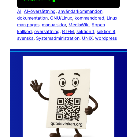
AI
, 
AI-översättning
, 
användarkommandon
, 
dokumentation
, 
GNU/Linux
, 
kommandorad
, 
Linux
, 
man pages
, 
manualsidor
, 
MediaWiki
, 
öppen
källkod
, 
översättning
, 
RTFM
, 
sektion 1
, 
sektion 8
, 
svenska
, 
Systemadministration
, 
UNIX
, 
wordpress