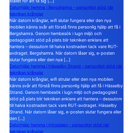
stället för att ta sig […]
Datorhjälp hemma i Bergshamra – personligt stöd när
tekniken krånglar
När datorn krånglar, wifi slutar fungera eller den nya
mobilen känns svår att förstå finns personlig hjälp att få i
Bergshamra. Genom hembesök i lugn miljö och
pedagogiskt stöd på plats blir tekniken enklare att
hantera – dessutom till halva kostnaden tack vare RUT-
avdraget. Bergshamra. När datorn låser sig, e-posten
slutar fungera eller den nya […]
Datorhjälp hemma i Hässelby Strand – personligt stöd när
tekniken krånglar
När datorn krånglar, wifi strular eller den nya mobilen
känns svår att förstå finns personlig hjälp att få i Hässelby
Strand. Genom hembesök i lugn miljö och pedagogiskt
stöd på plats blir tekniken enklare att hantera – dessutom
till halva kostnaden tack vare RUT-avdraget. Hässelby
Strand. När datorn låser sig, e-posten slutar fungera eller
den […]
Datorhjälp hemma i Högdalen – personligt stöd när
tekniken krånglar