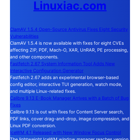
Linuxiac.com
ClamAV 1.5.4 Open-Source Antivirus Fixes Eight Security
Vulnerabilities
ClamAV 1.5.4 is now available with fixes for eight CVEs
affecting ZIP, PDF, Mach-O, XAR, UnRAR, PE processing,
and other components.
Fastfetch 2.67 System Information Tool Adds New
Interactive Configuration Generator
Fastfetch 2.67 adds an experimental browser-based
config editor, interactive TUI generation, watch mode,
and multiple Linux-related fixes.
Calibre 9.13 E-Book Manager Arrives with a Batch of Bug
Fixes
Calibre 9.13 is out with fixes for Content Server search,
PDF links, cover drag-and-drop, image compression, and
Linux PDF conversion.
IceWM 4.1 Released with New Window Focus Control
The lightweight IceWM window manager reaches version