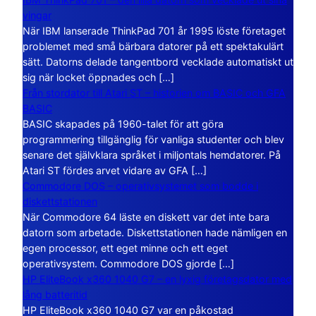
vingar
När IBM lanserade ThinkPad 701 år 1995 löste företaget
problemet med små bärbara datorer på ett spektakulärt
sätt. Datorns delade tangentbord vecklade automatiskt ut
sig när locket öppnades och […]
Från stordator till Atari ST – historien om BASIC och GFA
BASIC
BASIC skapades på 1960-talet för att göra
programmering tillgänglig för vanliga studenter och blev
senare det självklara språket i miljontals hemdatorer. På
Atari ST fördes arvet vidare av GFA […]
Commodore DOS – operativsystemet som bodde i
diskettstationen
När Commodore 64 läste en diskett var det inte bara
datorn som arbetade. Diskettstationen hade nämligen en
egen processor, ett eget minne och ett eget
operativsystem. Commodore DOS gjorde […]
HP EliteBook x360 1040 G7 – en lyxig företagsdator med
lång batteritid
HP EliteBook x360 1040 G7 var en påkostad