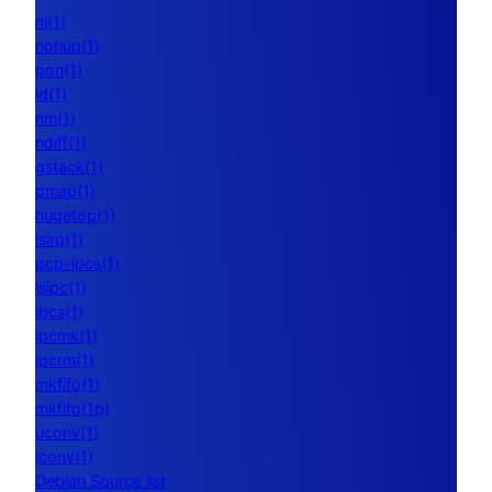
nl(1)
nohup(1)
pon(1)
ld(1)
nm(1)
ndiff(1)
gstack(1)
pmap(1)
hugetop(1)
lsirq(1)
pcp-ipcs(1)
lsipc(1)
ipcs(1)
ipcmk(1)
ipcrm(1)
mkfifo(1)
mkfifo(1p)
uconv(1)
iconv(1)
Debian Source list