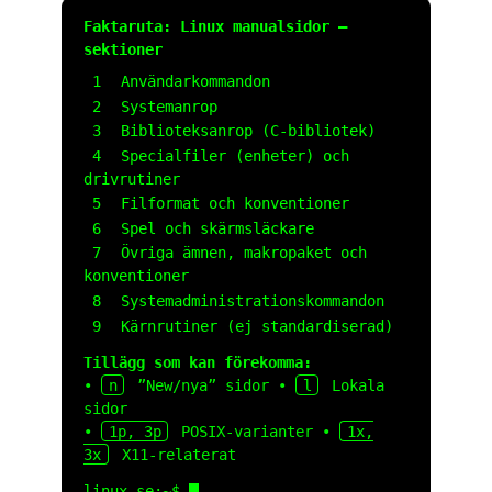
Faktaruta: Linux manualsidor –
sektioner
1
Användarkommandon
2
Systemanrop
3
Biblioteksanrop (C-bibliotek)
4
Specialfiler (enheter) och
drivrutiner
5
Filformat och konventioner
6
Spel och skärmsläckare
7
Övriga ämnen, makropaket och
konventioner
8
Systemadministrationskommandon
9
Kärnrutiner (ej standardiserad)
Tillägg som kan förekomma:
•
n
”New/nya” sidor •
l
Lokala
sidor
•
1p, 3p
POSIX-varianter •
1x,
3x
X11-relaterat
linux.se
:
~
$