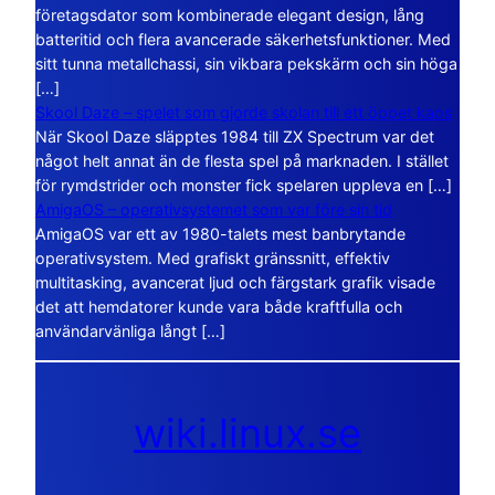
företagsdator som kombinerade elegant design, lång
batteritid och flera avancerade säkerhetsfunktioner. Med
sitt tunna metallchassi, sin vikbara pekskärm och sin höga
[…]
Skool Daze – spelet som gjorde skolan till ett öppet kaos
När Skool Daze släpptes 1984 till ZX Spectrum var det
något helt annat än de flesta spel på marknaden. I stället
för rymdstrider och monster fick spelaren uppleva en […]
AmigaOS – operativsystemet som var före sin tid
AmigaOS var ett av 1980-talets mest banbrytande
operativsystem. Med grafiskt gränssnitt, effektiv
multitasking, avancerat ljud och färgstark grafik visade
det att hemdatorer kunde vara både kraftfulla och
användarvänliga långt […]
wiki.linux.se