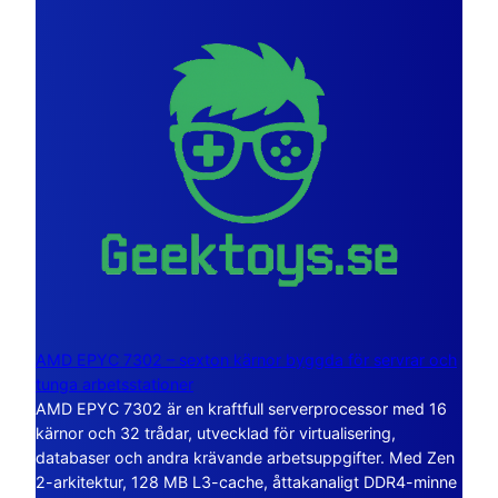
AMD EPYC 7302 – sexton kärnor byggda för servrar och
tunga arbetsstationer
AMD EPYC 7302 är en kraftfull serverprocessor med 16
kärnor och 32 trådar, utvecklad för virtualisering,
databaser och andra krävande arbetsuppgifter. Med Zen
2-arkitektur, 128 MB L3-cache, åttakanaligt DDR4-minne