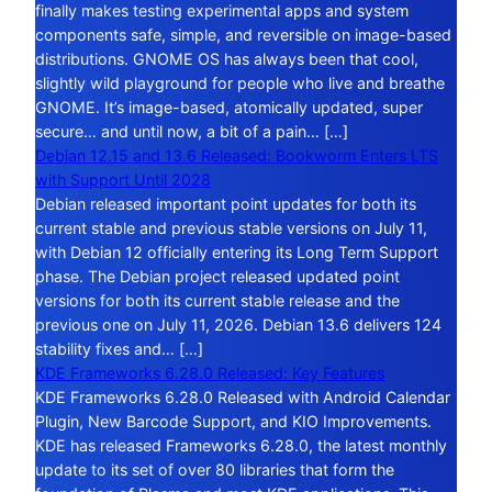
finally makes testing experimental apps and system
components safe, simple, and reversible on image-based
distributions. GNOME OS has always been that cool,
slightly wild playground for people who live and breathe
GNOME. It’s image-based, atomically updated, super
secure… and until now, a bit of a pain… […]
Debian 12.15 and 13.6 Released: Bookworm Enters LTS
with Support Until 2028
Debian released important point updates for both its
current stable and previous stable versions on July 11,
with Debian 12 officially entering its Long Term Support
phase. The Debian project released updated point
versions for both its current stable release and the
previous one on July 11, 2026. Debian 13.6 delivers 124
stability fixes and… […]
KDE Frameworks 6.28.0 Released: Key Features
KDE Frameworks 6.28.0 Released with Android Calendar
Plugin, New Barcode Support, and KIO Improvements.
KDE has released Frameworks 6.28.0, the latest monthly
update to its set of over 80 libraries that form the