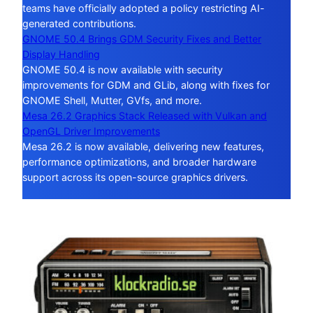
teams have officially adopted a policy restricting AI-
generated contributions.
GNOME 50.4 Brings GDM Security Fixes and Better
Display Handling
GNOME 50.4 is now available with security
improvements for GDM and GLib, along with fixes for
GNOME Shell, Mutter, GVfs, and more.
Mesa 26.2 Graphics Stack Released with Vulkan and
OpenGL Driver Improvements
Mesa 26.2 is now available, delivering new features,
performance optimizations, and broader hardware
support across its open-source graphics drivers.