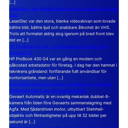
[…]
LaserDisc – den jättelika filmskivan som visade vägen mot
DVD
LaserDisc var den stora, blanka videoskivan som lovade
bättre bild, bättre ljud och snabbare åtkomst än VHS.
Trots att formatet aldrig slog igenom på bred front blev
det en […]
HP ProBook 430 G4 – en arbetsdator från tiden före
Windows 11
HP ProBook 430 G4 var en gång en modern och
påkostad arbetsdator för företag. I dag har den hamnat i
teknikens gränsland: fortfarande fullt användbar för
kontorsarbete, men utan […]
Dubbelåtta Kameran Gevaert Automatic – en mekanisk
filmkamera från 8 mm-filmens storhetstid
Gevaert Automatic är en ovanlig mekanisk dubbel-8-
kamera från tiden före Gevaerts sammanslagning med
Agfa. Med fjäderdriven motor, utbytbart Steinheil-
objektiv och filmhastigheter på upp till 32 bilder per
sekund är […]
IBM ThinkPad 701 – den lilla datorn som vecklade ut sina